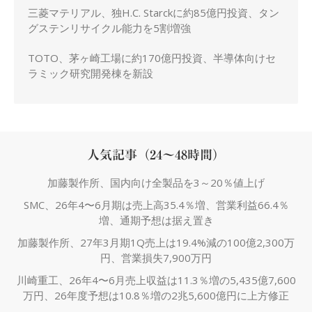
三菱マテリアル、独H.C. Starckに約85億円投資、タン
グステンリサイクル能力を5割増強
TOTO、茅ヶ崎工場に約170億円投資、半導体向けセ
ラミック研究開発棟を新設
人気記事（24～48時間）
加藤製作所、国内向け全製品を3～20％値上げ
SMC、26年4〜6月期は売上高35.4％増、営業利益66.4％
増、通期予想は据え置き
加藤製作所、27年3月期1Q売上は19.4%減の100億2,300万
円、営業損失7,900万円
川崎重工、26年4〜6月売上収益は11.3％増の5,435億7,600
万円、26年度予想は10.8％増の2兆5,600億円に上方修正