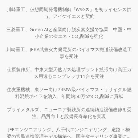
川崎重工、仮想同期発電機制御「iVSG®」を初ライセンス供
与、アイケイエスと契約
三菱重工、Green AIと産業向け脱炭素支援で協業 中堅・中
小企業の省エネ・CO₂削減を強化
川崎重工、JERA武豊火力発電所のバイオマス搬送設備改造工
事を受注
荏原製作所、中東大型天然ガス処理プラント拡張向け高圧ガ
ス用遠心コンプレッサ11台を受注
住友重機械、東ソー向け74MW級バイオマス・リサイクル燃
料混焼ボイラを納入、年間約50万tのCO₂削減に貢献
プライメタルズ、ニューコア製鉄所の連続鋳造設備改修を受
注、品質向上と設備長寿命化を実現
JFEエンジニアリング、八千代エンジニヤリング、道路・橋
梁の官民連携管理モデル構築へ、国交省モデリング事業に採