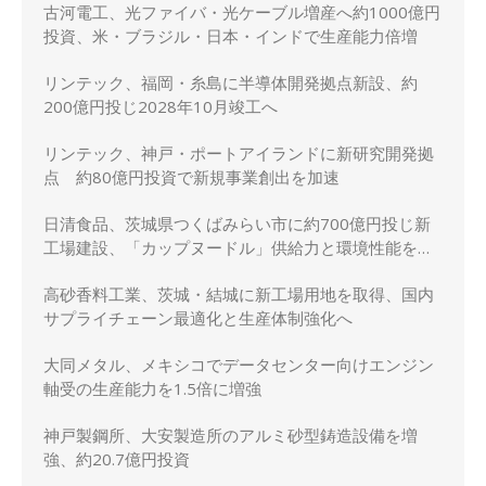
古河電工、光ファイバ・光ケーブル増産へ約1000億円
投資、米・ブラジル・日本・インドで生産能力倍増
リンテック、福岡・糸島に半導体開発拠点新設、約
200億円投じ2028年10月竣工へ
リンテック、神戸・ポートアイランドに新研究開発拠
点 約80億円投資で新規事業創出を加速
日清食品、茨城県つくばみらい市に約700億円投じ新
工場建設、「カップヌードル」供給力と環境性能を強
化
高砂香料工業、茨城・結城に新工場用地を取得、国内
サプライチェーン最適化と生産体制強化へ
大同メタル、メキシコでデータセンター向けエンジン
軸受の生産能力を1.5倍に増強
神戸製鋼所、大安製造所のアルミ砂型鋳造設備を増
強、約20.7億円投資