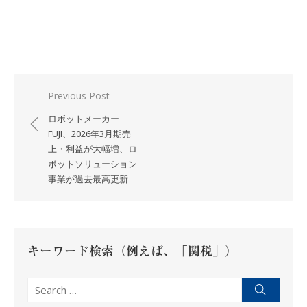
投
Previous Post
稿
ロボットメーカー
ナ
FUJI、2026年3月期売
上・利益が大幅増、ロ
ビ
ボットソリューション
ゲ
事業が過去最高更新
ー
シ
ョ
ン
キーワード検索（例えば、「関税」）
Search
Search
for: