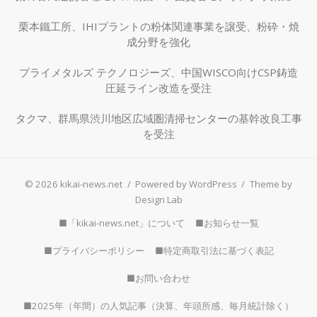
択
栗本鐵工所、IHIプラントの粉体関連事業を譲受、粉砕・焼
成分野を強化
プライメタルズ テクノロジーズ、中国WISCO向けCSP鋳造
圧延ライン改造を受注
タクマ、群馬県渋川地区広域圏清掃センターの基幹改良工事
を受注
© 2026 kikai-news.net
/
Powered by WordPress
/
Theme by
Design Lab
■「kikai-news.net」について
■お知らせ一覧
■プライバシーポリシー
■特定商取引法に基づく表記
■お問い合わせ
■2025年（年間）の人気記事（決算、年頭所感、毎月統計除く）