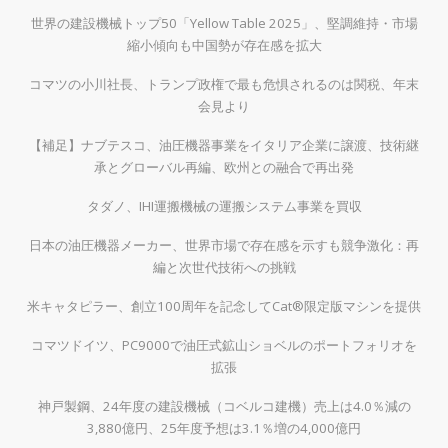
世界の建設機械トップ50「Yellow Table 2025」、堅調維持・市場
縮小傾向も中国勢が存在感を拡大
コマツの小川社長、トランプ政権で最も危惧されるのは関税、年末
会見より
【補足】ナブテスコ、油圧機器事業をイタリア企業に譲渡、技術継
承とグローバル再編、欧州との融合で再出発
タダノ、IHI運搬機械の運搬システム事業を買収
日本の油圧機器メーカー、世界市場で存在感を示すも競争激化：再
編と次世代技術への挑戦
米キャタピラー、創立100周年を記念してCat®限定版マシンを提供
コマツドイツ、PC9000で油圧式鉱山ショベルのポートフォリオを
拡張
神戸製鋼、24年度の建設機械（コベルコ建機）売上は4.0％減の
3,880億円、25年度予想は3.1％増の4,000億円