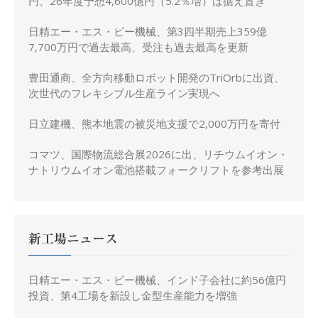
円、26年度予想4,600億円（5.2％増）は据え置き
日精エー・エス・ビー機械、第3四半期売上359億
7,700万円で過去最高、受注も過去最高を更新
豊田通商、全方向移動ロボット開発のTriOrbに出資、
次世代のフレキシブル生産ライン実現へ
日立建機、熊本地震の被災地支援で2,000万円を寄付
コマツ、国際物流総合展2026に出、リチウムイオン・
ナトリウムイオン電池搭載フォークリフトを参考出展
新工場ニュース
日精エー・エス・ビー機械、インド子会社に約56億円
投資、第4工場を新設し金型生産能力を増強