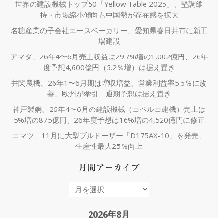
世界の建設機械トップ50「Yellow Table 2025」、堅調維
持・市場縮小傾向も中国勢が存在感を拡大
名糖産業の子会社エースベーカリー、愛知県春日井市に新工
場建設
アマダ、26年4〜6月売上収益は29.7%増の1,002億円、26年
度予想4,600億円（5.2％増）は据え置き
井関農機、26年1〜6月期は増収増益、営業利益率5.5％に改
善、欧州が牽引 通期予想は据え置き
神戸製鋼、26年4〜6月の建設機械（コベルコ建機）売上は
5%増の875億円、26年度予想は16%増の4,520億円に修正
コマツ、11月に大型ブルドーザー「D175AX-10」を発売、
生産性最大25％向上
月間アーカイブ
月
間
ア
2026年8月