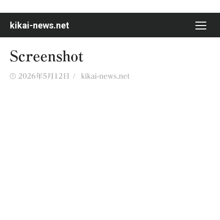
Skip
to
kikai-news.net
content
Screenshot
Posted
Author
2026年5月12日
kikai-news.net
on