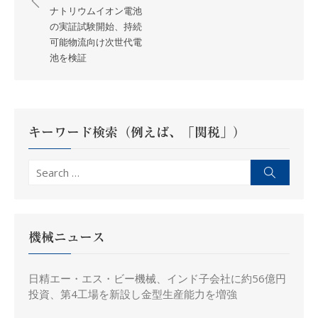
ナ
ナトリウムイオン電池
の実証試験開始、持続
ビ
可能物流向け次世代電
ゲ
池を検証
ー
シ
ョ
ン
キーワード検索（例えば、「関税」）
Search
Search
for:
機械ニュース
日精エー・エス・ビー機械、インド子会社に約56億円
投資、第4工場を新設し金型生産能力を増強