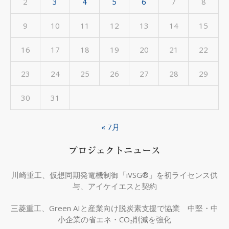
2
3
4
5
6
7
8
9
10
11
12
13
14
15
16
17
18
19
20
21
22
23
24
25
26
27
28
29
30
31
« 7月
プロジェクトニュース
川崎重工、仮想同期発電機制御「iVSG®」を初ライセンス供
与、アイケイエスと契約
三菱重工、Green AIと産業向け脱炭素支援で協業 中堅・中
小企業の省エネ・CO₂削減を強化