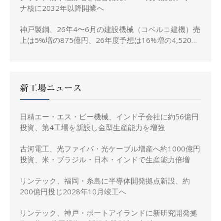
ナ核に2032年以降開業へ
神戸製鋼、26年4〜6月の建設機械（コベルコ建機）売
上は5%増の875億円、26年度予想は16%増の4,520億
円に修正
新工場ニュース
日精エー・エス・ビー機械、インド子会社に約56億円
投資、第4工場を新設し金型生産能力を増強
古河電工、光ファイバ・光ケーブル増産へ約1000億円
投資、米・ブラジル・日本・インドで生産能力倍増
リンテック、福岡・糸島に半導体開発拠点新設、約
200億円投じ2028年10月竣工へ
リンテック、神戸・ポートアイランドに新研究開発拠