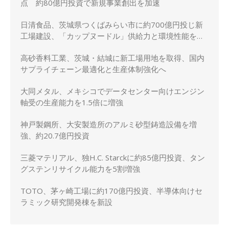
点 約80億円投資で新規事業創出を加速
日清食品、茨城県つくばみらい市に約700億円投じ新
工場建設、「カップヌードル」供給力と環境性能を強
化
高砂香料工業、茨城・結城に新工場用地を取得、国内
サプライチェーン最適化と生産体制強化へ
大同メタル、メキシコでデータセンター向けエンジン
軸受の生産能力を1.5倍に増強
神戸製鋼所、大安製造所のアルミ砂型鋳造設備を増
強、約20.7億円投資
三菱マテリアル、独H.C. Starckに約85億円投資、タン
グステンリサイクル能力を5割増強
TOTO、茅ヶ崎工場に約170億円投資、半導体向けセ
ラミック研究開発棟を新設