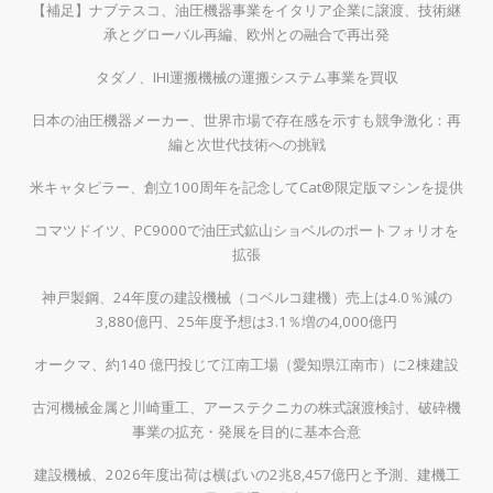
【補足】ナブテスコ、油圧機器事業をイタリア企業に譲渡、技術継
承とグローバル再編、欧州との融合で再出発
タダノ、IHI運搬機械の運搬システム事業を買収
日本の油圧機器メーカー、世界市場で存在感を示すも競争激化：再
編と次世代技術への挑戦
米キャタピラー、創立100周年を記念してCat®限定版マシンを提供
コマツドイツ、PC9000で油圧式鉱山ショベルのポートフォリオを
拡張
神戸製鋼、24年度の建設機械（コベルコ建機）売上は4.0％減の
3,880億円、25年度予想は3.1％増の4,000億円
オークマ、約140 億円投じて江南工場（愛知県江南市）に2棟建設
古河機械金属と川崎重工、アーステクニカの株式譲渡検討、破砕機
事業の拡充・発展を目的に基本合意
建設機械、2026年度出荷は横ばいの2兆8,457億円と予測、建機工