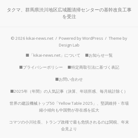
タクマ、群馬県渋川地区広域圏清掃センターの基幹改良工事
を受注
© 2026 kikai-news.net
/
Powered by WordPress
/
Theme by
Design Lab
■「kikai-news.net」について
■お知らせ一覧
■プライバシーポリシー
■特定商取引法に基づく表記
■お問い合わせ
■2025年（年間）の人気記事（決算、年頭所感、毎月統計除く）
世界の建設機械トップ50「Yellow Table 2025」、堅調維持・市場
縮小傾向も中国勢が存在感を拡大
コマツの小川社長、トランプ政権で最も危惧されるのは関税、年末
会見より