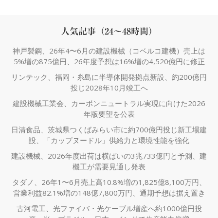
人気記事（24～48時間）
神戸製鋼、26年4〜6月の建設機械（コベルコ建機）売上は
5%増の875億円、26年度予想は16%増の4,520億円に修正
リンテック、福岡・糸島に半導体開発拠点新設、約200億円
投じ2028年10月竣工へ
建設機械工業会、カーボンニュートラル実現に向けた2026
年版要望を公表
日清食品、茨城県つくばみらい市に約700億円投じ新工場建
設、「カップヌードル」供給力と環境性能を強化
建設機械、2026年度出荷は横ばいの3兆733億円と予測、建
機工が需要見通し発表
タダノ、26年1〜6月売上高10.8%増の1,825億8,100万円、
営業利益82.1%増の148億7,800万円、通期予想は据え置き
古河電工、光ファイバ・光ケーブル増産へ約1000億円投