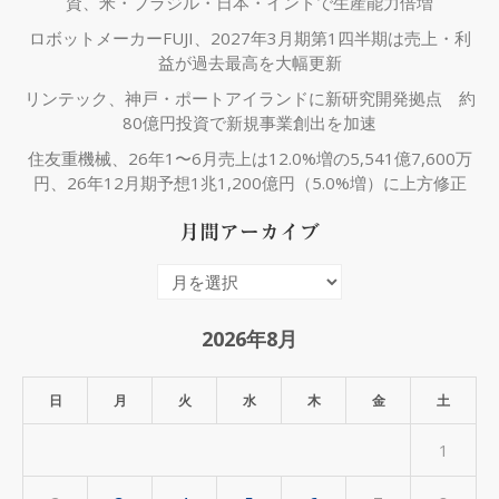
資、米・ブラジル・日本・インドで生産能力倍増
ロボットメーカーFUJI、2027年3月期第1四半期は売上・利
益が過去最高を大幅更新
リンテック、神戸・ポートアイランドに新研究開発拠点 約
80億円投資で新規事業創出を加速
住友重機械、26年1〜6月売上は12.0%増の5,541億7,600万
円、26年12月期予想1兆1,200億円（5.0%増）に上方修正
月間アーカイブ
月
間
ア
2026年8月
ー
カ
日
月
火
水
木
金
土
イ
1
ブ