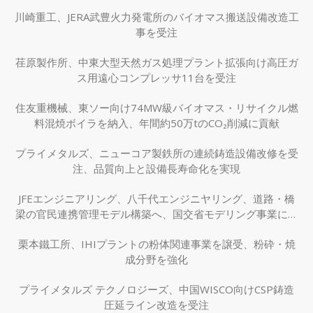
川崎重工、JERA武豊火力発電所のバイオマス搬送設備改造工
事を受注
荏原製作所、中東大型天然ガス処理プラント拡張向け高圧ガ
ス用遠心コンプレッサ11台を受注
住友重機械、東ソー向け74MW級バイオマス・リサイクル燃
料混焼ボイラを納入、年間約50万tのCO₂削減に貢献
プライメタルズ、ニューコア製鉄所の連続鋳造設備改修を受
注、品質向上と設備長寿命化を実現
JFEエンジニアリング、八千代エンジニヤリング、道路・橋
梁の官民連携管理モデル構築へ、国交省モデリング事業に採
択
栗本鐵工所、IHIプラントの粉体関連事業を譲受、粉砕・焼
成分野を強化
プライメタルズ テクノロジーズ、中国WISCO向けCSP鋳造
圧延ライン改造を受注