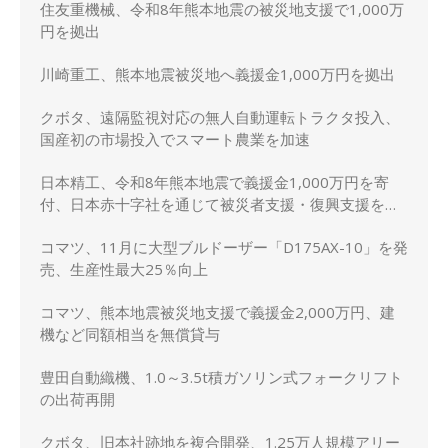
住友重機械、令和8年熊本地震の被災地支援で1,000万
円を拠出
川崎重工、熊本地震被災地へ義援金1,000万円を拠出
クボタ、遠隔監視対応の無人自動運転トラクタ投入、
国産初の市場投入でスマート農業を加速
日本精工、令和8年熊本地震で義援金1,000万円を寄
付、日本赤十字社を通じて被災者支援・復興支援を実
施
コマツ、11月に大型ブルドーザー「D175AX-10」を発
売、生産性最大25％向上
コマツ、熊本地震被災地支援で義援金2,000万円、建
機など同額相当を無償貸与
豊田自動織機、1.0～3.5t積ガソリン式フォークリフト
の出荷再開
クボタ、旧本社跡地を複合開発、1.25万人規模アリー