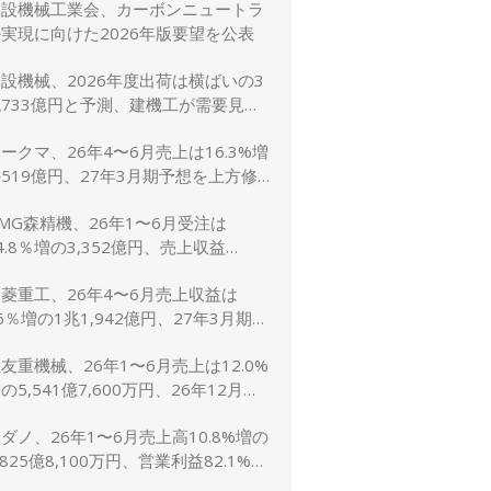
建設機械工業会、カーボンニュートラ
に修正
実現に向けた2026年版要望を公表
設機械、2026年度出荷は横ばいの3
733億円と予測、建機工が需要見通
し発表
ークマ、26年4〜6月売上は16.3%増
519億円、27年3月期予想を上方修
し売上2,600億円に
MG森精機、26年1〜6月受注は
4.8％増の3,352億円、売上収益
1.6％増の2,767億円
菱重工、26年4〜6月売上収益は
6％増の1兆1,942億円、27年3月期予
は売上5兆4,000億円で据え置き
友重機械、26年1〜6月売上は12.0%
の5,541億7,600万円、26年12月期
想1兆1,200億円（5.0%増）に上方
ダノ、26年1〜6月売上高10.8%増の
修正
,825億8,100万円、営業利益82.1%増
148億7,800万円、通期予想は据え