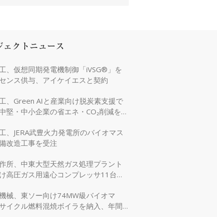
ジェクトニュース
工、仮想同期発電機制御「iVSG®」を
センス供与、アイケイエスと契約
工、Green AIと産業向け脱炭素支援で
中堅・中小企業の省エネ・CO₂削減を強
工、JERA武豊火力発電所のバイオマス
備改造工事を受注
作所、中東大型天然ガス処理プラント
け高圧ガス用遠心コンプレッサ11台を
機械、東ソー向け74MW級バイオマ
サイクル燃料混焼ボイラを納入、年間
万tのCO₂削減に貢献