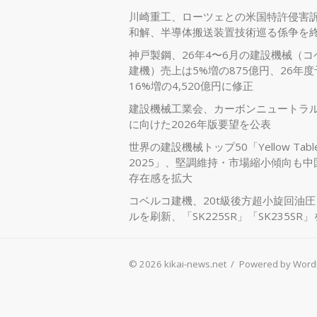
川崎重工、ローツェとの米国特許侵害
和解、半導体搬送装置技術巡る係争を
神戸製鋼、26年4〜6月の建設機械（コ
建機）売上は5%増の875億円、26年
16%増の4,520億円に修正
建設機械工業会、カーボンニュートラ
に向けた2026年版要望を公表
世界の建設機械トップ50「Yellow Tabl
2025」、堅調維持・市場縮小傾向も中
存在感を拡大
コベルコ建機、20t級後方超小旋回油
ルを刷新、「SK225SR」「SK235SR
© 2026 kikai-news.net
/
Powered by Word