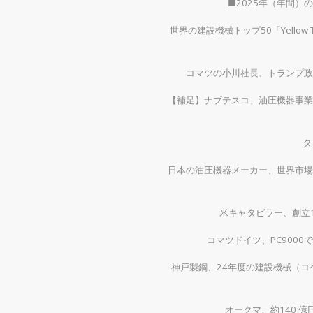
■2025年（年間
世界の建設機械トップ50「Yellow
コマツの小川社長、トランプ政
【補足】ナブテスコ、油圧機器事業
タ
日本の油圧機器メーカー、世界市場
米キャタピラー、創立1
コマツドイツ、PC900
神戸製鋼、24年度の建設機械（コベ
オークマ、約140 