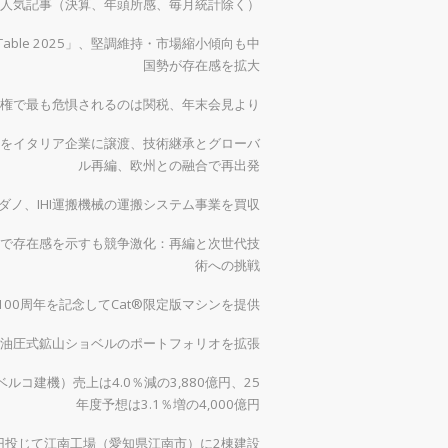
）の人気記事（決算、年頭所感、毎月統計除く）
 Table 2025」、堅調維持・市場縮小傾向も中
国勢が存在感を拡大
権で最も危惧されるのは関税、年末会見より
をイタリア企業に譲渡、技術継承とグローバ
ル再編、欧州との融合で再出発
ダノ、IHI運搬機械の運搬システム事業を買収
で存在感を示すも競争激化：再編と次世代技
術への挑戦
00周年を記念してCat®限定版マシンを提供
0で油圧式鉱山ショベルのポートフォリオを拡張
ルコ建機）売上は4.0％減の3,880億円、25
年度予想は3.1％増の4,000億円
億円投じて江南工場（愛知県江南市）に2棟建設