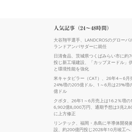
人気記事（24～48時間）
大谷翔平選手、LANDCROSのグローバ
ランドアンバサダーに就任
日清食品、茨城県つくばみらい市に約7
投じ新工場建設、「カップヌードル」
と環境性能を強化
米キャタピラー（CAT）、26年4～6月
24%増の205億ドル、1～6月は23%増の
億ドル
クボタ、26年1～6月売上は16.2％増の
6,902億8,000万円、通期予想は3兆2,8
に上方修正
リンテック、福岡・糸島に半導体開発
設、約200億円投じ2028年10月竣工へ