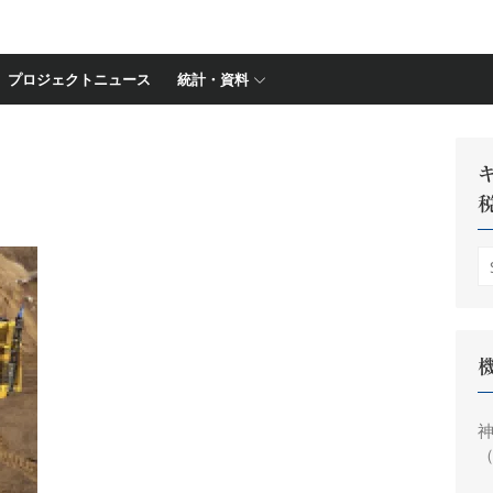
プロジェクトニュース
統計・資料
S
fo
神
（
円