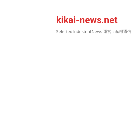
Skip
to
kikai-news.net
content
Selected Industrial News 運営：産機通信