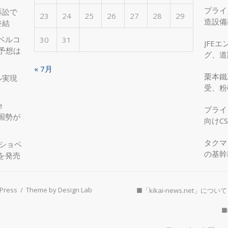
プライ
訴訟で
23
24
25
26
27
28
29
造設備
終結
を実現
ベルコ
30
31
JFE
度予想は
グ、道
へ、国
« 7月
栗本鐵
ル実現
受、粉
e
プライ
国勢が
向けC
タクマ
圧ショベ
の基幹
」を発売
Press
/
Theme by Design Lab
■「kikai-news.net」について
■