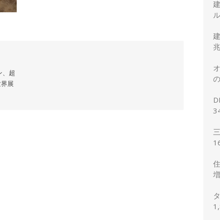
ル
建
兆
オ
ン、超
の
世界展
正
D
3
2
三
1
想
住
増
予
タ
1
の