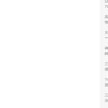
7
ー
鋳
三
力
T