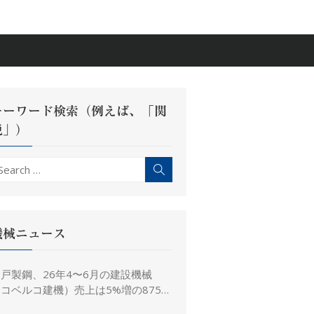
キーワード検索（例えば、「関
税」）
earch
Search
r:
機械ニュース
戸製鋼、26年4〜6月の建設機械
コベルコ建機）売上は5%増の875億
、26年度予想は16%増の4,520億円