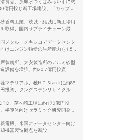
日清食品、茨城県つくばみらい市に約
00億円投じ新工場建設、「カップヌ
ードル」供給力と環境性能を強化
高砂香料工業、茨城・結城に新工場用
地を取得、国内サプライチェーン最適
化と生産体制強化へ
大同メタル、メキシコでデータセンタ
向けエンジン軸受の生産能力を1.5
倍に増強
神戸製鋼所、大安製造所のアルミ砂型
造設備を増強、約20.7億円投資
菱マテリアル、独H.C. Starckに約85
億円投資、タングステンリサイクル能
を5割増強
OTO、茅ヶ崎工場に約170億円投
資、半導体向けセラミック研究開発棟
を新設
三菱電機、米国にデータセンター向け
冷却機器製造拠点を新設