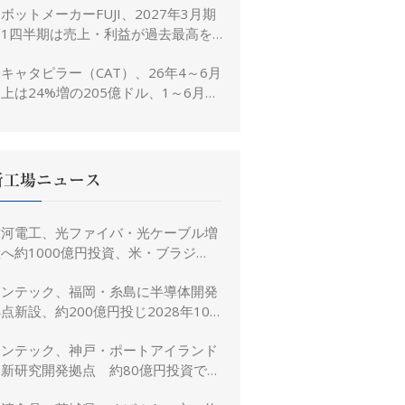
ボットメーカーFUJI、2027年3月期
置き
第1四半期は売上・利益が過去最高を
大幅更新
キャタピラー（CAT）、26年4～6月
上は24%増の205億ドル、1～6月は
3%増の380億ドル
新工場ニュース
古河電工、光ファイバ・光ケーブル増
へ約1000億円投資、米・ブラジ
ル・日本・インドで生産能力倍増
リンテック、福岡・糸島に半導体開発
点新設、約200億円投じ2028年10
月竣工へ
リンテック、神戸・ポートアイランド
に新研究開発拠点 約80億円投資で新
規事業創出を加速