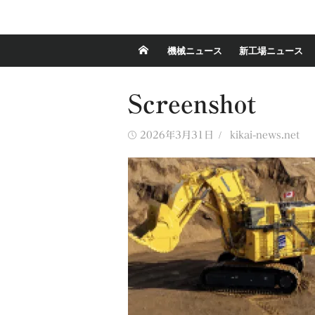
機械ニュース
新工場ニュース
Screenshot
Posted
Author
2026年3月31日
kikai-news.net
on