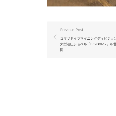
投
Previous Post
稿
コマツドイツマイニングディビジョ
ナ
大型油圧ショベル「PC9000-12」を
開
ビ
ゲ
ー
シ
ョ
ン