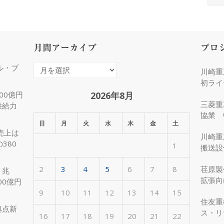
月間アーカイブ
プロ
ル・ブ
月
川崎重
間
初ライ
ア
2026年8月
00億円
三菱重
供給力
ー
協業 
カ
日
月
火
水
木
金
土
化
売上は
イ
川崎重
380
1
ブ
搬送設
2
3
4
5
6
7
8
荏原製
1兆
拡張向
00億円
受注
9
10
11
12
13
14
15
住友重
拠点新
ス・リ
16
17
18
19
20
21
22
約50