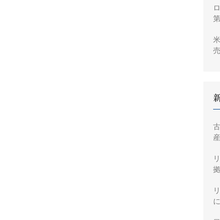
ロ
米
売
2
産
拠