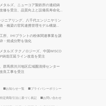
メタルズ、ニューコア製鉄所の連続鋳
改修を受注、品質向上と設備長寿命化
エンジニアリング、八千代エンジニヤリン
路・橋梁の官民連携管理モデル構築
交省モデリング事業に採択
工所、IHIプラントの粉体関連事業を譲
砕・焼成分野を強化
メタルズ テクノロジーズ、中国WISCO
SP鋳造圧延ライン改造を受注
、群馬県渋川地区広域圏清掃センター
改良工事を受注
■お知らせ一覧
■プライバシーポリシー
特定商取引法に基づく表記
■お問い合わせ