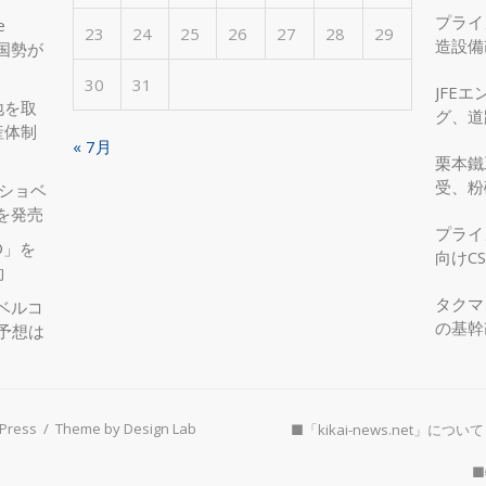
プライ
e
23
24
25
26
27
28
29
造設備
国勢が
を実現
30
31
JFE
地を取
グ、道
産体制
へ、国
« 7月
栗本鐵
受、粉
圧ショベ
」を発売
プライ
®」を
向けC
約
タクマ
ベルコ
の基幹
度予想は
Press
/
Theme by Design Lab
■「kikai-news.net」について
■