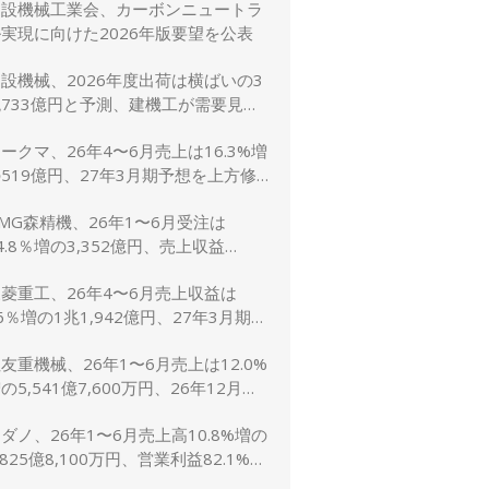
建設機械工業会、カーボンニュートラ
に修正
実現に向けた2026年版要望を公表
設機械、2026年度出荷は横ばいの3
733億円と予測、建機工が需要見通
し発表
ークマ、26年4〜6月売上は16.3%増
519億円、27年3月期予想を上方修
し売上2,600億円に
MG森精機、26年1〜6月受注は
4.8％増の3,352億円、売上収益
1.6％増の2,767億円
菱重工、26年4〜6月売上収益は
6％増の1兆1,942億円、27年3月期予
は売上5兆4,000億円で据え置き
友重機械、26年1〜6月売上は12.0%
の5,541億7,600万円、26年12月期
想1兆1,200億円（5.0%増）に上方
ダノ、26年1〜6月売上高10.8%増の
修正
,825億8,100万円、営業利益82.1%増
148億7,800万円、通期予想は据え