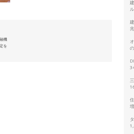
ル
建
兆
融機
オ
協定を
の
正
D
3
2
三
1
想
住
増
予
タ
1
の