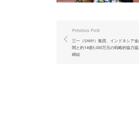
投
Previous Post
稿
三一（SANY）集団、インドネシア金
ナ
関と約14億5,000万元の戦略的協力
締結
ビ
ゲ
ー
シ
ョ
ン