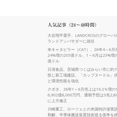
人気記事（24～48時間）
大谷翔平選手、LANDCROSのグローバ
ランドアンバサダーに就任
米キャタピラー（CAT）、26年4～6月
24%増の205億ドル、1～6月は23%増の
億ドル
日清食品、茨城県つくばみらい市に約7
投じ新工場建設、「カップヌードル」
と環境性能を強化
クボタ、26年1～6月売上は16.2％増の
6,902億8,000万円、通期予想は3兆2,8
に上方修正
川崎重工、ローツェとの米国特許侵害
和解、半導体搬送装置技術巡る係争を