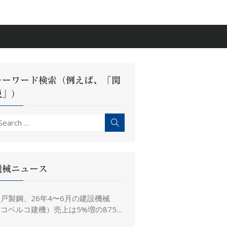
キーワード検索（例えば、「関
税」）
earch
Search
r:
機械ニュース
戸製鋼、26年4〜6月の建設機械
コベルコ建機）売上は5%増の875億
、26年度予想は16%増の4,520億円