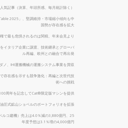
）の人気記事（決算、年頭所感、毎月統計除く）
 Table 2025」、堅調維持・市場縮小傾向も中
国勢が存在感を拡大
権で最も危惧されるのは関税、年末会見より
をイタリア企業に譲渡、技術継承とグローバ
ル再編、欧州との融合で再出発
ダノ、IHI運搬機械の運搬システム事業を買収
で存在感を示すも競争激化：再編と次世代技
術への挑戦
00周年を記念してCat®限定版マシンを提供
0で油圧式鉱山ショベルのポートフォリオを拡張
ルコ建機）売上は4.0％減の3,880億円、25
年度予想は3.1％増の4,000億円