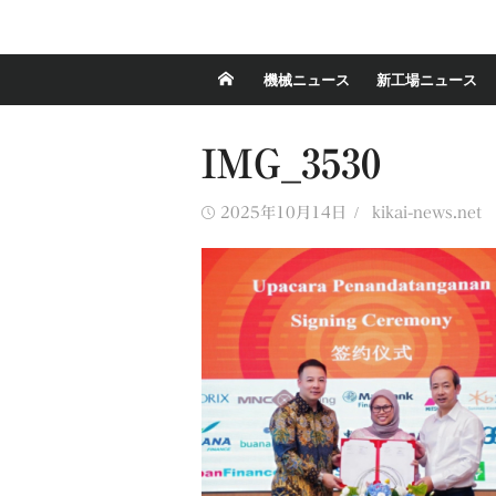
機械ニュース
新工場ニュース
IMG_3530
Posted
Author
2025年10月14日
kikai-news.net
on