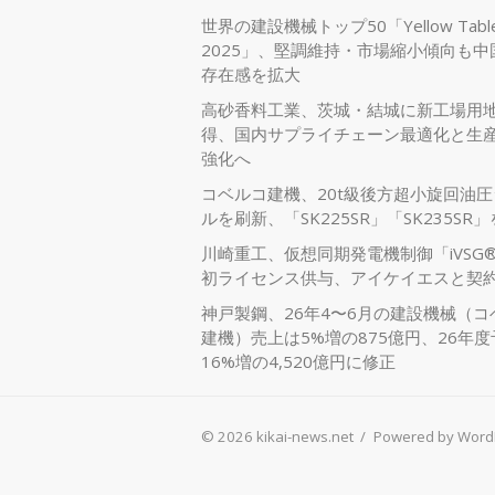
世界の建設機械トップ50「Yellow Tabl
2025」、堅調維持・市場縮小傾向も中
存在感を拡大
高砂香料工業、茨城・結城に新工場用
得、国内サプライチェーン最適化と生
強化へ
コベルコ建機、20t級後方超小旋回油
ルを刷新、「SK225SR」「SK235SR
川崎重工、仮想同期発電機制御「iVSG
初ライセンス供与、アイケイエスと契
神戸製鋼、26年4〜6月の建設機械（コ
建機）売上は5%増の875億円、26年
16%増の4,520億円に修正
© 2026 kikai-news.net
/
Powered by Word