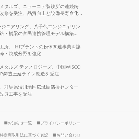
メタルズ、ニューコア製鉄所の連続鋳
改修を受注、品質向上と設備長寿命化
エンジニアリング、八千代エンジニヤリン
路・橋梁の官民連携管理モデル構築
交省モデリング事業に採択
工所、IHIプラントの粉体関連事業を譲
砕・焼成分野を強化
メタルズ テクノロジーズ、中国WISCO
SP鋳造圧延ライン改造を受注
、群馬県渋川地区広域圏清掃センター
改良工事を受注
■お知らせ一覧
■プライバシーポリシー
特定商取引法に基づく表記
■お問い合わせ