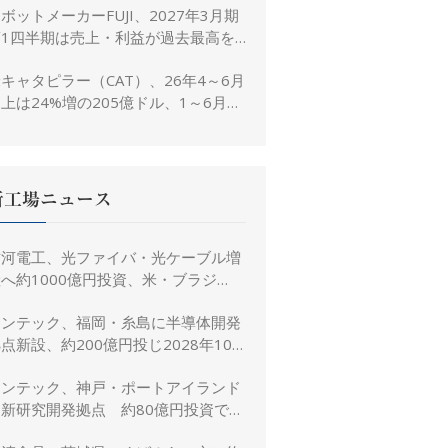
ボットメーカーFUJI、2027年3月期
置き
第1四半期は売上・利益が過去最高を
大幅更新
キャタピラー（CAT）、26年4～6月
上は24%増の205億ドル、1～6月は
3%増の380億ドル
新工場ニュース
古河電工、光ファイバ・光ケーブル増
へ約1000億円投資、米・ブラジ
ル・日本・インドで生産能力倍増
リンテック、福岡・糸島に半導体開発
点新設、約200億円投じ2028年10
月竣工へ
リンテック、神戸・ポートアイランド
に新研究開発拠点 約80億円投資で新
規事業創出を加速