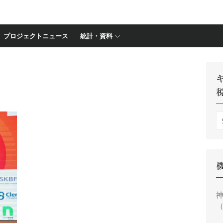
プロジェクトニュース
統計・資料
S
fo
神
（
円