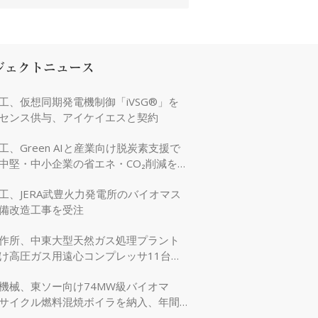
ジェクトニュース
工、仮想同期発電機制御「iVSG®」を
センス供与、アイケイエスと契約
工、Green AIと産業向け脱炭素支援で
中堅・中小企業の省エネ・CO₂削減を強
工、JERA武豊火力発電所のバイオマス
備改造工事を受注
作所、中東大型天然ガス処理プラント
け高圧ガス用遠心コンプレッサ11台を
機械、東ソー向け74MW級バイオマ
サイクル燃料混焼ボイラを納入、年間
万tのCO₂削減に貢献