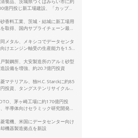
日清食品、茨城県つくばみらい市に約
00億円投じ新工場建設、「カップヌ
ードル」供給力と環境性能を強化
高砂香料工業、茨城・結城に新工場用
地を取得、国内サプライチェーン最適
化と生産体制強化へ
大同メタル、メキシコでデータセンタ
向けエンジン軸受の生産能力を1.5
倍に増強
神戸製鋼所、大安製造所のアルミ砂型
造設備を増強、約20.7億円投資
菱マテリアル、独H.C. Starckに約85
億円投資、タングステンリサイクル能
を5割増強
OTO、茅ヶ崎工場に約170億円投
資、半導体向けセラミック研究開発棟
を新設
三菱電機、米国にデータセンター向け
冷却機器製造拠点を新設