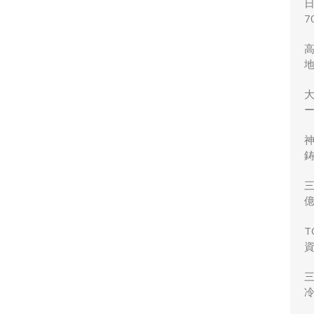
7
ー
鋳
三
力
T