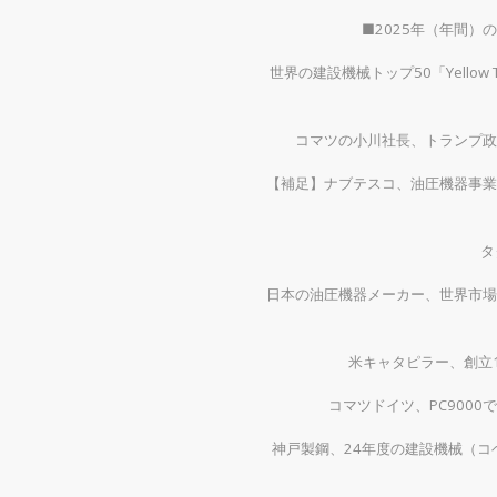
■2025年（年間
世界の建設機械トップ50「Yellow
コマツの小川社長、トランプ政
【補足】ナブテスコ、油圧機器事業
タ
日本の油圧機器メーカー、世界市場
米キャタピラー、創立1
コマツドイツ、PC900
神戸製鋼、24年度の建設機械（コベ