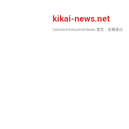
Skip
to
kikai-news.net
content
Selected Industrial News 運営：産機通信