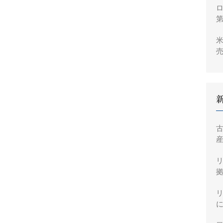
ロ
米
売
2
産
拠