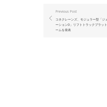
投
Previous Post
稿
コネクレーンズ、モジュラー型「ジ
ナ
ーションD」リフトトラックプラッ
ームを発表
ビ
ゲ
ー
シ
ョ
ン