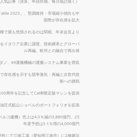
）の人気記事（決算、年頭所感、毎月統計除く）
 Table 2025」、堅調維持・市場縮小傾向も中
国勢が存在感を拡大
権で最も危惧されるのは関税、年末会見より
をイタリア企業に譲渡、技術継承とグローバ
ル再編、欧州との融合で再出発
ダノ、IHI運搬機械の運搬システム事業を買収
で存在感を示すも競争激化：再編と次世代技
術への挑戦
00周年を記念してCat®限定版マシンを提供
0で油圧式鉱山ショベルのポートフォリオを拡張
ルコ建機）売上は4.0％減の3,880億円、25
年度予想は3.1％増の4,000億円
億円投じて江南工場（愛知県江南市）に2棟建設