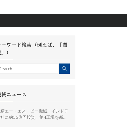
キーワード検索（例えば、「関
税」）
earch
Search
r:
機械ニュース
日精エー・エス・ビー機械、インド子
社に約56億円投資、第4工場を新設
し金型生産能力を増強