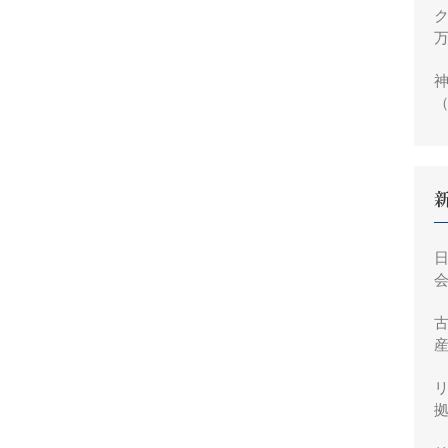
ク
万
神
（
円
会
産
拠