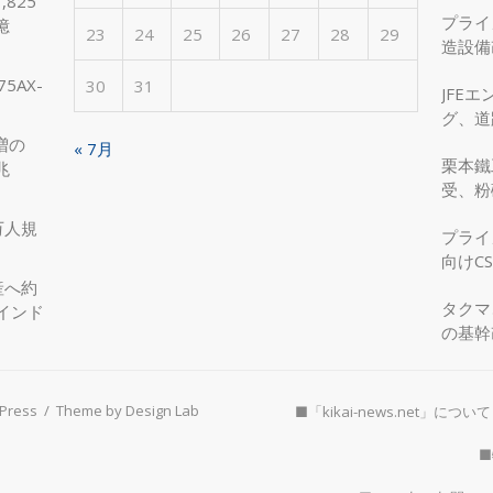
825
プライ
億
23
24
25
26
27
28
29
造設備
を実現
5AX-
30
31
JFE
グ、道
へ、国
増の
« 7月
栗本鐵
兆
受、粉
万人規
プライ
向けC
産へ約
タクマ
インド
の基幹
Press
/
Theme by Design Lab
■「kikai-news.net」について
■