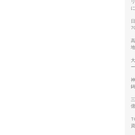
7
ー
鋳
三
力
T