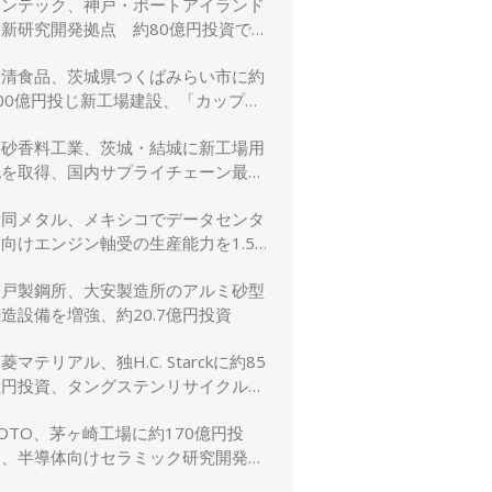
リンテック、神戸・ポートアイランド
に新研究開発拠点 約80億円投資で新
規事業創出を加速
日清食品、茨城県つくばみらい市に約
00億円投じ新工場建設、「カップヌ
ードル」供給力と環境性能を強化
高砂香料工業、茨城・結城に新工場用
地を取得、国内サプライチェーン最適
化と生産体制強化へ
大同メタル、メキシコでデータセンタ
向けエンジン軸受の生産能力を1.5
倍に増強
神戸製鋼所、大安製造所のアルミ砂型
造設備を増強、約20.7億円投資
菱マテリアル、独H.C. Starckに約85
億円投資、タングステンリサイクル能
を5割増強
OTO、茅ヶ崎工場に約170億円投
資、半導体向けセラミック研究開発棟
を新設