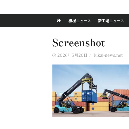
機械ニュース
新工場ニュース
Screenshot
Posted
Author
2026年5月20日
kikai-news.net
on