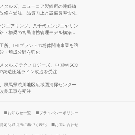
メタルズ、ニューコア製鉄所の連続鋳
改修を受注、品質向上と設備長寿命化
エンジニアリング、八千代エンジニヤリン
路・橋梁の官民連携管理モデル構築
交省モデリング事業に採択
工所、IHIプラントの粉体関連事業を譲
砕・焼成分野を強化
メタルズ テクノロジーズ、中国WISCO
SP鋳造圧延ライン改造を受注
、群馬県渋川地区広域圏清掃センター
改良工事を受注
■お知らせ一覧
■プライバシーポリシー
特定商取引法に基づく表記
■お問い合わせ