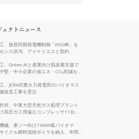
ジェクトニュース
工、仮想同期発電機制御「iVSG®」を
センス供与、アイケイエスと契約
工、Green AIと産業向け脱炭素支援で
中堅・中小企業の省エネ・CO₂削減を強
工、JERA武豊火力発電所のバイオマス
備改造工事を受注
作所、中東大型天然ガス処理プラント
け高圧ガス用遠心コンプレッサ11台を
機械、東ソー向け74MW級バイオマ
サイクル燃料混焼ボイラを納入、年間
万tのCO₂削減に貢献