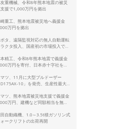
住友重機械、令和8年熊本地震の被災
支援で1,000万円を拠出
川崎重工、熊本地震被災地へ義援金
,000万円を拠出
クボタ、遠隔監視対応の無人自動運転
トラクタ投入、国産初の市場投入でス
マート農業を加速
日本精工、令和8年熊本地震で義援金
,000万円を寄付、日本赤十字社を通
じて被災者支援・復興支援を実施
コマツ、11月に大型ブルドーザー
D175AX-10」を発売、生産性最大
5％向上
コマツ、熊本地震被災地支援で義援金
,000万円、建機など同額相当を無償
貸与
田自動織機、1.0～3.5t積ガソリン式
フォークリフトの出荷再開