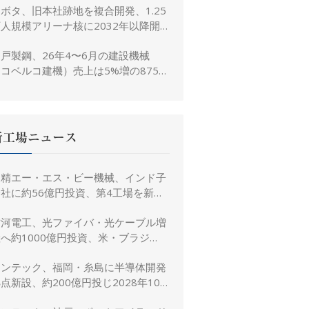
ボタ、旧本社跡地を複合開発、1.25
人規模アリーナ核に2032年以降開
業へ
戸製鋼、26年4〜6月の建設機械
コベルコ建機）売上は5%増の875億
、26年度予想は16%増の4,520億円
に修正
新工場ニュース
日精エー・エス・ビー機械、インド子
社に約56億円投資、第4工場を新設
し金型生産能力を増強
古河電工、光ファイバ・光ケーブル増
へ約1000億円投資、米・ブラジ
ル・日本・インドで生産能力倍増
リンテック、福岡・糸島に半導体開発
点新設、約200億円投じ2028年10
月竣工へ