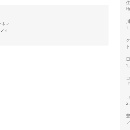
地
ェネレ
1
トフォ
1
「
2
2
豊