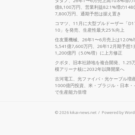
タダノ、26年1〜6月売上高10.8%増の1,
億8,100万円、営業利益82.1%増の148
7,800万円、通期予想は据え置き
コマツ、11月に大型ブルドーザー「D17
10」を発売、生産性最大25％向上
住友重機械、26年1〜6月売上は12.0%
5,541億7,600万円、26年12月期予想1
1,200億円（5.0%増）に上方修正
クボタ、旧本社跡地を複合開発、1.25
模アリーナ核に2032年以降開業へ
古河電工、光ファイバ・光ケーブル増
1000億円投資、米・ブラジル・日本・
で生産能力倍増
© 2026 kikai-news.net
/
Powered by Word