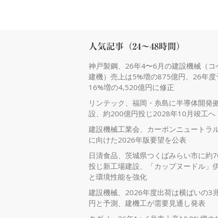
人気記事（24～48時間）
神戸製鋼、26年4〜6月の建設機械（コ
建機）売上は5%増の875億円、26年
16%増の4,520億円に修正
リンテック、福岡・糸島に半導体開発
設、約200億円投じ2028年10月竣工へ
建設機械工業会、カーボンニュートラ
に向けた2026年版要望を公表
日清食品、茨城県つくばみらい市に約7
投じ新工場建設、「カップヌードル」
と環境性能を強化
建設機械、2026年度出荷は横ばいの3兆
円と予測、建機工が需要見通し発表