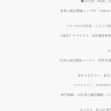
■2025年（年間
世界の建設機械トップ50「Yellow
コマツの小川社長、トランプ政
【補足】ナブテスコ、油圧機器事業
タ
日本の油圧機器メーカー、世界市場
米キャタピラー、創立1
コマツドイツ、PC900
神戸製鋼、24年度の建設機械（コベ
オークマ、約140 