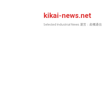
Skip
to
kikai-news.net
content
Selected Industrial News 運営：産機通信