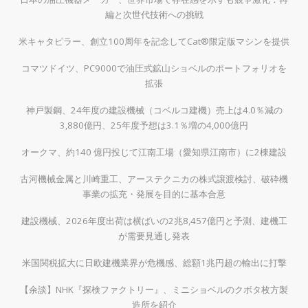
編と次世代技術への挑戦
米キャタピラー、創立100周年を記念してCat®限定版マシンを提供
コマツドイツ、PC9000で油圧式鉱山ショベルのポートフォリオを
拡張
神戸製鋼、24年度の建設機械（コベルコ建機）売上は4.0％減の
3,880億円、25年度予想は3.1％増の4,000億円
オークマ、約140 億円投じて江南工場（愛知県江南市）に2棟建設
古河機械金属と川崎重工、アーステクニカの株式譲渡検討、破砕機
事業の拡充・発展を目的に基本合意
建設機械、2026年度出荷は横ばいの2兆8,457億円と予測、建機工
が需要見通し発表
米国関税拡大に日欧建機業界が危機感、総額1兆円超の輸出に打撃
【余談】NHK『探検ファクトリー』、ミニショベルのクボタ枚方製
造所を紹介