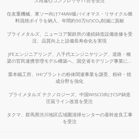
ス用遠心コンプレッサ11台を受注
住友重機械、東ソー向け74MW級バイオマス・リサイクル燃
料混焼ボイラを納入、年間約50万tのCO₂削減に貢献
プライメタルズ、ニューコア製鉄所の連続鋳造設備改修を受
注、品質向上と設備長寿命化を実現
JFEエンジニアリング、八千代エンジニヤリング、道路・橋
梁の官民連携管理モデル構築へ、国交省モデリング事業に採
択
栗本鐵工所、IHIプラントの粉体関連事業を譲受、粉砕・焼
成分野を強化
プライメタルズ テクノロジーズ、中国WISCO向けCSP鋳造
圧延ライン改造を受注
タクマ、群馬県渋川地区広域圏清掃センターの基幹改良工事
を受注