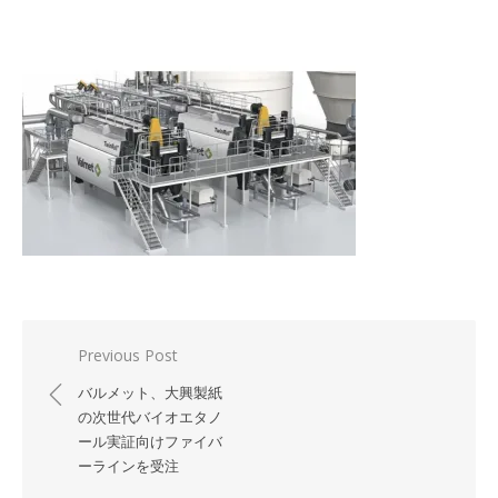
投
Previous Post
稿
バルメット、大興製紙
ナ
の次世代バイオエタノ
ール実証向けファイバ
ビ
ーラインを受注
ゲ