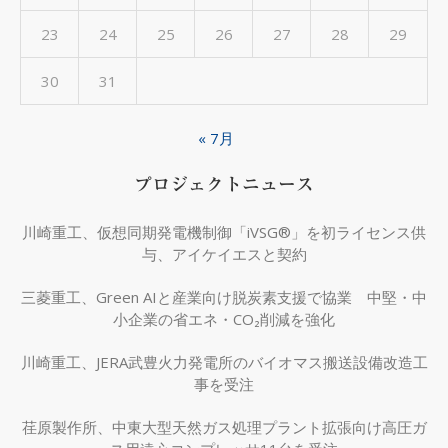
23
24
25
26
27
28
29
30
31
« 7月
プロジェクトニュース
川崎重工、仮想同期発電機制御「iVSG®」を初ライセンス供
与、アイケイエスと契約
三菱重工、Green AIと産業向け脱炭素支援で協業 中堅・中
小企業の省エネ・CO₂削減を強化
川崎重工、JERA武豊火力発電所のバイオマス搬送設備改造工
事を受注
荏原製作所、中東大型天然ガス処理プラント拡張向け高圧ガ