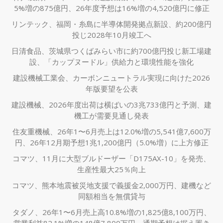
5%増の875億円、26年度予想は16%増の4,520億円に修正
リンテック、福岡・糸島に半導体開発拠点新設、約200億円
投じ2028年10月竣工へ
日清食品、茨城県つくばみらい市に約700億円投じ新工場建
設、「カップヌードル」供給力と環境性能を強化
建設機械工業会、カーボンニュートラル実現に向けた2026
年版要望を公表
建設機械、2026年度出荷は横ばいの3兆733億円と予測、建
機工が需要見通し発表
住友重機械、26年1〜6月売上は12.0%増の5,541億7,600万
円、26年12月期予想1兆1,200億円（5.0%増）に上方修正
コマツ、11月に大型ブルドーザー「D175AX-10」を発売、
生産性最大25％向上
コマツ、熊本地震被災地支援で義援金2,000万円、建機など
同額相当を無償貸与
タダノ、26年1〜6月売上高10.8%増の1,825億8,100万円、