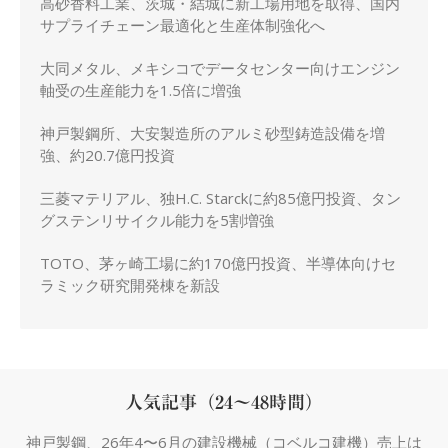
高砂香料工業、茨城・結城に新工場用地を取得、国内
サプライチェーン最適化と生産体制強化へ
大同メタル、メキシコでデータセンター向けエンジン
軸受の生産能力を1.5倍に増強
神戸製鋼所、大安製造所のアルミ砂型鋳造設備を増
強、約20.7億円投資
三菱マテリアル、独H.C. Starckに約85億円投資、タン
グステンリサイクル能力を5割増強
TOTO、茅ヶ崎工場に約170億円投資、半導体向けセ
ラミック研究開発棟を新設
人気記事（24～48時間）
神戸製鋼、26年4〜6月の建設機械（コベルコ建機）売上は