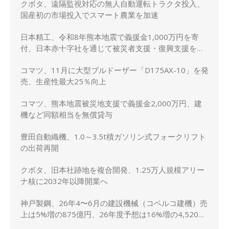
クボタ、遠隔監視対応の無人自動運転トラクタ投入、
国産初の市場投入でスマート農業を加速
日本精工、令和8年熊本地震で義援金1,000万円を寄
付、日本赤十字社を通じて被災者支援・復興支援を実
施
コマツ、11月に大型ブルドーザー「D175AX-10」を発
売、生産性最大25％向上
コマツ、熊本地震被災地支援で義援金2,000万円、建
機など同額相当を無償貸与
豊田自動織機、1.0～3.5t積ガソリン式フォークリフト
の出荷再開
クボタ、旧本社跡地を複合開発、1.25万人規模アリー
ナ核に2032年以降開業へ
神戸製鋼、26年4〜6月の建設機械（コベルコ建機）売
上は5%増の875億円、26年度予想は16%増の4,520億
円に修正