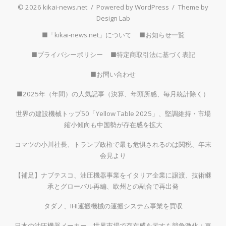
© 2026 kikai-news.net
/
Powered by WordPress
/
Theme by
Design Lab
■「kikai-news.net」について
■お知らせ一覧
■プライバシーポリシー
■特定商取引法に基づく表記
■お問い合わせ
■2025年（年間）の人気記事（決算、年頭所感、毎月統計除く）
世界の建設機械トップ50「Yellow Table 2025」、堅調維持・市場
縮小傾向も中国勢が存在感を拡大
コマツの小川社長、トランプ政権で最も危惧されるのは関税、年末
会見より
【補足】ナブテスコ、油圧機器事業をイタリア企業に譲渡、技術継
承とグローバル再編、欧州との融合で再出発
タダノ、IHI運搬機械の運搬システム事業を買収
日本の油圧機器メーカー、世界市場で存在感を示すも競争激化：再