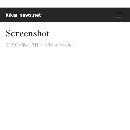
Skip
to
kikai-news.net
content
Screenshot
Posted
Author
2026年4月7日
kikai-news.net
on