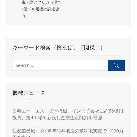
東・北アフリカ市場で
ビ
1億ドル規模の調達協
ゲ
力
ー
シ
ョ
ン
キーワード検索（例えば、「関税」）
Search
Search
for:
機械ニュース
日精エー・エス・ビー機械、インド子会社に約56億円
投資、第4工場を新設し金型生産能力を増強
住友重機械、令和8年熊本地震の被災地支援で1,000万