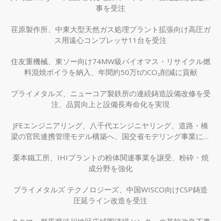
事を受注
荏原製作所、中東大型天然ガス処理プラント拡張向け高圧ガ
ス用遠心コンプレッサ11台を受注
住友重機械、東ソー向け74MW級バイオマス・リサイクル燃
料混焼ボイラを納入、年間約50万tのCO₂削減に貢献
プライメタルズ、ニューコア製鉄所の連続鋳造設備改修を受
注、品質向上と設備長寿命化を実現
JFEエンジニアリング、八千代エンジニヤリング、道路・橋
梁の官民連携管理モデル構築へ、国交省モデリング事業に採
択
栗本鐵工所、IHIプラントの粉体関連事業を譲受、粉砕・焼
成分野を強化
プライメタルズ テクノロジーズ、中国WISCO向けCSP鋳造
圧延ライン改造を受注