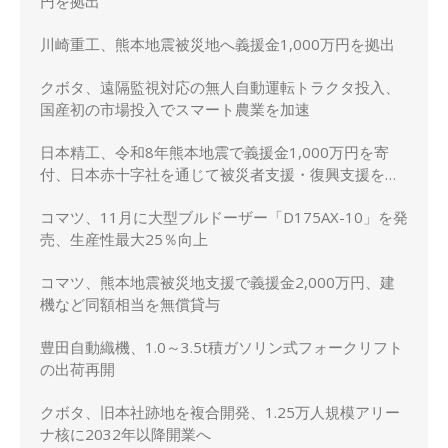
円を拠出
川崎重工、熊本地震被災地へ義援金1,000万円を拠出
クボタ、遠隔監視対応の無人自動運転トラクタ投入、
国産初の市場投入でスマート農業を加速
日本精工、令和8年熊本地震で義援金1,000万円を寄
付、日本赤十字社を通じて被災者支援・復興支援を実
施
コマツ、11月に大型ブルドーザー「D175AX-10」を発
売、生産性最大25％向上
コマツ、熊本地震被災地支援で義援金2,000万円、建
機など同額相当を無償貸与
豊田自動織機、1.0～3.5t積ガソリン式フォークリフト
の出荷再開
クボタ、旧本社跡地を複合開発、1.25万人規模アリー
ナ核に2032年以降開業へ