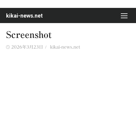
Skip
to
kikai-news.net
content
Screenshot
Posted
Author
2026年3月23日
kikai-news.net
on