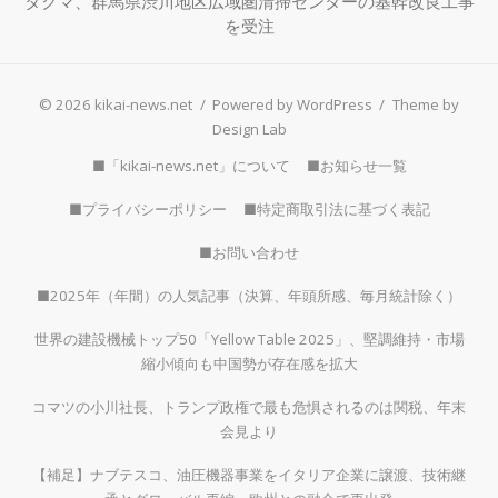
タクマ、群馬県渋川地区広域圏清掃センターの基幹改良工事
を受注
© 2026 kikai-news.net
/
Powered by WordPress
/
Theme by
Design Lab
■「kikai-news.net」について
■お知らせ一覧
■プライバシーポリシー
■特定商取引法に基づく表記
■お問い合わせ
■2025年（年間）の人気記事（決算、年頭所感、毎月統計除く）
世界の建設機械トップ50「Yellow Table 2025」、堅調維持・市場
縮小傾向も中国勢が存在感を拡大
コマツの小川社長、トランプ政権で最も危惧されるのは関税、年末
会見より
【補足】ナブテスコ、油圧機器事業をイタリア企業に譲渡、技術継