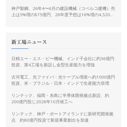
神戸製鋼、26年4〜6月の建設機械（コベルコ建機）売
上は5%増の875億円、26年度予想は16%増の4,520億
円に修正
新工場ニュース
日精エー・エス・ビー機械、インド子会社に約56億円
投資、第4工場を新設し金型生産能力を増強
古河電工、光ファイバ・光ケーブル増産へ約1000億円
投資、米・ブラジル・日本・インドで生産能力倍増
リンテック、福岡・糸島に半導体開発拠点新設、約
200億円投じ2028年10月竣工へ
リンテック、神戸・ポートアイランドに新研究開発拠
点 約80億円投資で新規事業創出を加速