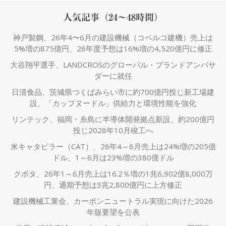
人気記事（24～48時間）
神戸製鋼、26年4〜6月の建設機械（コベルコ建機）売上は
5%増の875億円、26年度予想は16%増の4,520億円に修正
大谷翔平選手、LANDCROSのグローバル・ブランドアンバサ
ダーに就任
日清食品、茨城県つくばみらい市に約700億円投じ新工場建
設、「カップヌードル」供給力と環境性能を強化
リンテック、福岡・糸島に半導体開発拠点新設、約200億円
投じ2028年10月竣工へ
米キャタピラー（CAT）、26年4～6月売上は24%増の205億
ドル、1～6月は23%増の380億ドル
クボタ、26年1～6月売上は16.2％増の1兆6,902億8,000万
円、通期予想は3兆2,800億円に上方修正
建設機械工業会、カーボンニュートラル実現に向けた2026
年版要望を公表