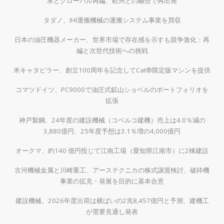
承とグローバル再編、欧州との融合で再出発
タダノ、IHI運搬機械の運搬システム事業を買収
日本の油圧機器メーカー、世界市場で存在感を示すも競争激化：再
編と次世代技術への挑戦
米キャタピラー、創立100周年を記念してCat®限定版マシンを提供
コマツドイツ、PC9000で油圧式鉱山ショベルのポートフォリオを
拡張
神戸製鋼、24年度の建設機械（コベルコ建機）売上は4.0％減の
3,880億円、25年度予想は3.1％増の4,000億円
オークマ、約140 億円投じて江南工場（愛知県江南市）に2棟建設
古河機械金属と川崎重工、アーステクニカの株式譲渡検討、破砕機
事業の拡充・発展を目的に基本合意
建設機械、2026年度出荷は横ばいの2兆8,457億円と予測、建機工
が需要見通し発表