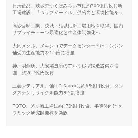
日清食品、茨城県つくばみらい市に約700億円投じ新
工場建設、「カップヌードル」供給力と環境性能を強
化
高砂香料工業、茨城・結城に新工場用地を取得、国内
サプライチェーン最適化と生産体制強化へ
大同メタル、メキシコでデータセンター向けエンジン
軸受の生産能力を1.5倍に増強
神戸製鋼所、大安製造所のアルミ砂型鋳造設備を増
強、約20.7億円投資
三菱マテリアル、独H.C. Starckに約85億円投資、タン
グステンリサイクル能力を5割増強
TOTO、茅ヶ崎工場に約170億円投資、半導体向けセ
ラミック研究開発棟を新設