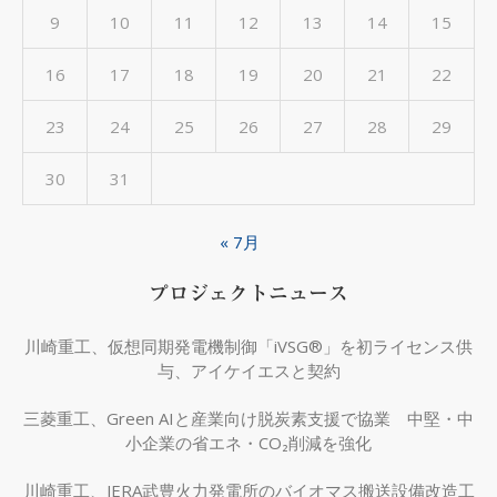
9
10
11
12
13
14
15
16
17
18
19
20
21
22
23
24
25
26
27
28
29
30
31
« 7月
プロジェクトニュース
川崎重工、仮想同期発電機制御「iVSG®」を初ライセンス供
与、アイケイエスと契約
三菱重工、Green AIと産業向け脱炭素支援で協業 中堅・中
小企業の省エネ・CO₂削減を強化
川崎重工、JERA武豊火力発電所のバイオマス搬送設備改造工