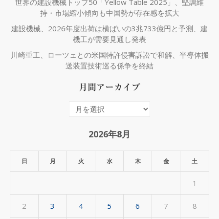
世界の建設機械トップ50「Yellow Table 2025」、堅調維
持・市場縮小傾向も中国勢が存在感を拡大
建設機械、2026年度出荷は横ばいの3兆733億円と予測、建
機工が需要見通し発表
川崎重工、ローツェとの米国特許侵害訴訟で和解、半導体搬
送装置技術巡る係争を終結
月間アーカイブ
月
間
ア
2026年8月
ー
カ
日
月
火
水
木
金
土
イ
1
ブ
2
3
4
5
6
7
8