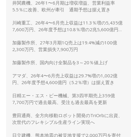
井関農機、26年1〜6月期は増収増益、営業利益率
5.5％に改善、欧州が牽引 通期予想は据え置き
川崎重工、26年4〜6月売上収益は11.3％増の5,435億
7,600万円、26年度予想は10.8％増の2兆5,600億円に
上方修正
加藤製作所、27年3月期1Q売上は19.4%減の100億
2,300万円、営業損失7,900万円
加藤製作所、国内向け全製品を3～20％値上げ
アマダ、26年4〜6月売上収益は29.7%増の1,002億
円、26年度予想4,600億円（5.2％増）は据え置き
日精エー・エス・ビー機械、第3四半期売上359億
7,700万円で過去最高、受注も過去最高を更新
豊田通商、全方向移動ロボット開発のTriOrbに出資、
次世代のフレキシブル生産ライン実現へ
日立建機、熊本地震の被災地支援で2,000万円を寄付