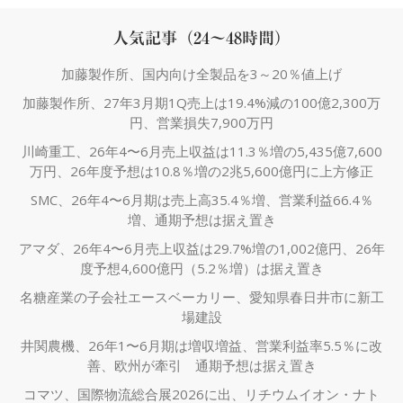
人気記事（24～48時間）
加藤製作所、国内向け全製品を3～20％値上げ
加藤製作所、27年3月期1Q売上は19.4%減の100億2,300万
円、営業損失7,900万円
川崎重工、26年4〜6月売上収益は11.3％増の5,435億7,600
万円、26年度予想は10.8％増の2兆5,600億円に上方修正
SMC、26年4〜6月期は売上高35.4％増、営業利益66.4％
増、通期予想は据え置き
アマダ、26年4〜6月売上収益は29.7%増の1,002億円、26年
度予想4,600億円（5.2％増）は据え置き
名糖産業の子会社エースベーカリー、愛知県春日井市に新工
場建設
井関農機、26年1〜6月期は増収増益、営業利益率5.5％に改
善、欧州が牽引 通期予想は据え置き
コマツ、国際物流総合展2026に出、リチウムイオン・ナト