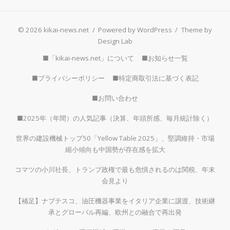
© 2026 kikai-news.net
/
Powered by WordPress
/
Theme by
Design Lab
■「kikai-news.net」について
■お知らせ一覧
■プライバシーポリシー
■特定商取引法に基づく表記
■お問い合わせ
■2025年（年間）の人気記事（決算、年頭所感、毎月統計除く）
世界の建設機械トップ50「Yellow Table 2025」、堅調維持・市場
縮小傾向も中国勢が存在感を拡大
コマツの小川社長、トランプ政権で最も危惧されるのは関税、年末
会見より
【補足】ナブテスコ、油圧機器事業をイタリア企業に譲渡、技術継
承とグローバル再編、欧州との融合で再出発