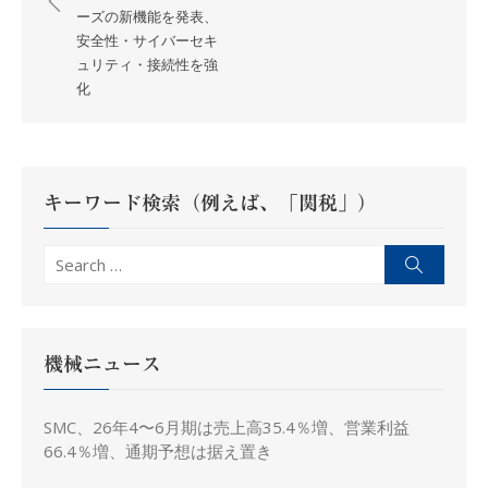
ナ
ーズの新機能を発表、
安全性・サイバーセキ
ビ
ュリティ・接続性を強
ゲ
化
ー
シ
ョ
ン
キーワード検索（例えば、「関税」）
Search
Search
for:
機械ニュース
SMC、26年4〜6月期は売上高35.4％増、営業利益
66.4％増、通期予想は据え置き