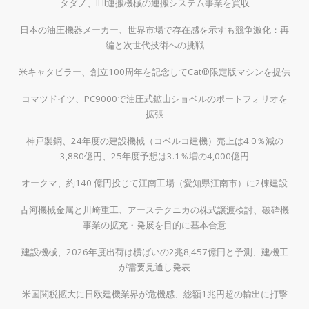
タダノ、IHI運搬機械の運搬システム事業を買収
日本の油圧機器メーカー、世界市場で存在感を示すも競争激化：再
編と次世代技術への挑戦
米キャタピラー、創立100周年を記念してCat®限定版マシンを提供
コマツドイツ、PC9000で油圧式鉱山ショベルのポートフォリオを
拡張
神戸製鋼、24年度の建設機械（コベルコ建機）売上は4.0％減の
3,880億円、25年度予想は3.1％増の4,000億円
オークマ、約140 億円投じて江南工場（愛知県江南市）に2棟建設
古河機械金属と川崎重工、アーステクニカの株式譲渡検討、破砕機
事業の拡充・発展を目的に基本合意
建設機械、2026年度出荷は横ばいの2兆8,457億円と予測、建機工
が需要見通し発表
米国関税拡大に日欧建機業界が危機感、総額1兆円超の輸出に打撃