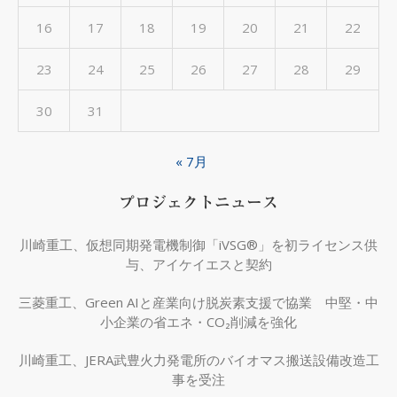
16
17
18
19
20
21
22
23
24
25
26
27
28
29
30
31
« 7月
プロジェクトニュース
川崎重工、仮想同期発電機制御「iVSG®」を初ライセンス供
与、アイケイエスと契約
三菱重工、Green AIと産業向け脱炭素支援で協業 中堅・中
小企業の省エネ・CO₂削減を強化
川崎重工、JERA武豊火力発電所のバイオマス搬送設備改造工
事を受注