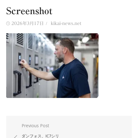
Screenshot
Posted
Author
2026年3月17日
kikai-news.net
on
投
Previous Post
稿
ダンフォス、IC7シリ