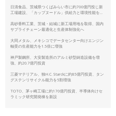
日清食品、茨城県つくばみらい市に約700億円投じ新
工場建設、「カップヌードル」供給力と環境性能を強
化
高砂香料工業、茨城・結城に新工場用地を取得、国内
サプライチェーン最適化と生産体制強化へ
大同メタル、メキシコでデータセンター向けエンジン
軸受の生産能力を1.5倍に増強
神戸製鋼所、大安製造所のアルミ砂型鋳造設備を増
強、約20.7億円投資
三菱マテリアル、独H.C. Starckに約85億円投資、タン
グステンリサイクル能力を5割増強
TOTO、茅ヶ崎工場に約170億円投資、半導体向けセ
ラミック研究開発棟を新設