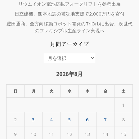
リウムイオン電池搭載フォークリフトを参考出展
日立建機、熊本地震の被災地支援で2,000万円を寄付
豊田通商、全方向移動ロボット開発のTriOrbに出資、次世代
のフレキシブル生産ライン実現へ
月間アーカイブ
月
間
ア
2026年8月
ー
カ
日
月
火
水
木
金
土
イ
1
ブ
2
3
4
5
6
7
8
9
10
11
12
13
14
15