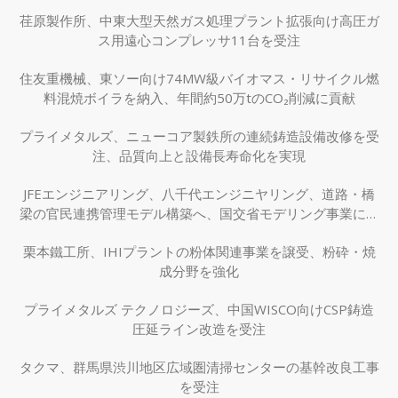
荏原製作所、中東大型天然ガス処理プラント拡張向け高圧ガ
ス用遠心コンプレッサ11台を受注
住友重機械、東ソー向け74MW級バイオマス・リサイクル燃
料混焼ボイラを納入、年間約50万tのCO₂削減に貢献
プライメタルズ、ニューコア製鉄所の連続鋳造設備改修を受
注、品質向上と設備長寿命化を実現
JFEエンジニアリング、八千代エンジニヤリング、道路・橋
梁の官民連携管理モデル構築へ、国交省モデリング事業に採
択
栗本鐵工所、IHIプラントの粉体関連事業を譲受、粉砕・焼
成分野を強化
プライメタルズ テクノロジーズ、中国WISCO向けCSP鋳造
圧延ライン改造を受注
タクマ、群馬県渋川地区広域圏清掃センターの基幹改良工事
を受注