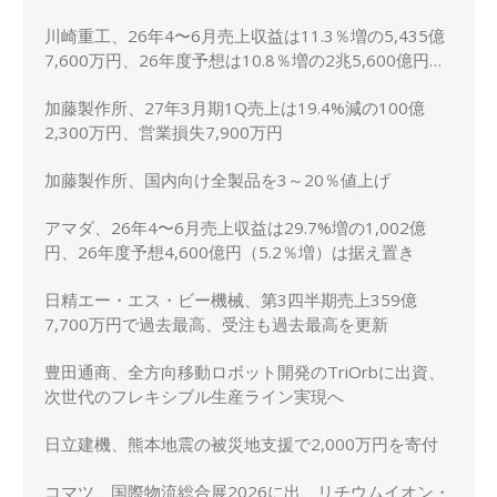
川崎重工、26年4〜6月売上収益は11.3％増の5,435億
7,600万円、26年度予想は10.8％増の2兆5,600億円に
上方修正
加藤製作所、27年3月期1Q売上は19.4%減の100億
2,300万円、営業損失7,900万円
加藤製作所、国内向け全製品を3～20％値上げ
アマダ、26年4〜6月売上収益は29.7%増の1,002億
円、26年度予想4,600億円（5.2％増）は据え置き
日精エー・エス・ビー機械、第3四半期売上359億
7,700万円で過去最高、受注も過去最高を更新
豊田通商、全方向移動ロボット開発のTriOrbに出資、
次世代のフレキシブル生産ライン実現へ
日立建機、熊本地震の被災地支援で2,000万円を寄付
コマツ、国際物流総合展2026に出、リチウムイオン・