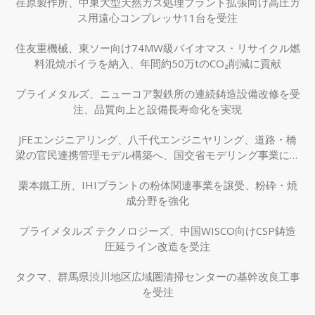
荏原製作所、中東大型天然ガス処理プラント拡張向け高圧ガ
ス用遠心コンプレッサ11台を受注
住友重機械、東ソー向け74MW級バイオマス・リサイクル燃
料混焼ボイラを納入、年間約50万tのCO₂削減に貢献
プライメタルズ、ニューコア製鉄所の連続鋳造設備改修を受
注、品質向上と設備長寿命化を実現
JFEエンジニアリング、八千代エンジニヤリング、道路・橋
梁の官民連携管理モデル構築へ、国交省モデリング事業に採
択
栗本鐵工所、IHIプラントの粉体関連事業を譲受、粉砕・焼
成分野を強化
プライメタルズ テクノロジーズ、中国WISCO向けCSP鋳造
圧延ライン改造を受注
タクマ、群馬県渋川地区広域圏清掃センターの基幹改良工事
を受注