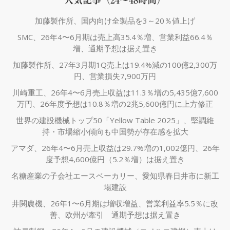
人気記事（24～48時間）
加藤製作所、国内向け全製品を3～20％値上げ
SMC、26年4〜6月期は売上高35.4％増、営業利益66.4％
増、通期予想は据え置き
加藤製作所、27年3月期1Q売上は19.4%減の100億2,300万
円、営業損失7,900万円
川崎重工、26年4〜6月売上収益は11.3％増の5,435億7,600
万円、26年度予想は10.8％増の2兆5,600億円に上方修正
世界の建設機械トップ50「Yellow Table 2025」、堅調維
持・市場縮小傾向も中国勢が存在感を拡大
アマダ、26年4〜6月売上収益は29.7%増の1,002億円、26年
度予想4,600億円（5.2％増）は据え置き
名糖産業の子会社エースベーカリー、愛知県春日井市に新工
場建設
井関農機、26年1〜6月期は増収増益、営業利益率5.5％に改
善、欧州が牽引 通期予想は据え置き