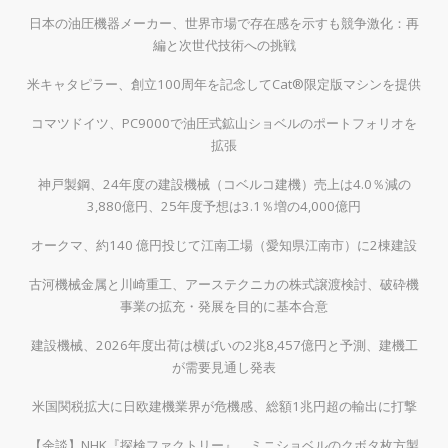
日本の油圧機器メーカー、世界市場で存在感を示すも競争激化：再
編と次世代技術への挑戦
米キャタピラー、創立100周年を記念してCat®限定版マシンを提供
コマツドイツ、PC9000で油圧式鉱山ショベルのポートフォリオを
拡張
神戸製鋼、24年度の建設機械（コベルコ建機）売上は4.0％減の
3,880億円、25年度予想は3.1％増の4,000億円
オークマ、約140 億円投じて江南工場（愛知県江南市）に2棟建設
古河機械金属と川崎重工、アーステクニカの株式譲渡検討、破砕機
事業の拡充・発展を目的に基本合意
建設機械、2026年度出荷は横ばいの2兆8,457億円と予測、建機工
が需要見通し発表
米国関税拡大に日欧建機業界が危機感、総額1兆円超の輸出に打撃
【余談】NHK『探検ファクトリー』、ミニショベルのクボタ枚方製