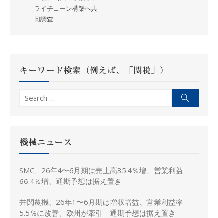
ライチェーン構築へ共
ビ
同調査
ゲ
ー
シ
ョ
キーワード検索（例えば、「関税」）
ン
Search
Search
for:
機械ニュース
SMC、26年4〜6月期は売上高35.4％増、営業利益
66.4％増、通期予想は据え置き
井関農機、26年1〜6月期は増収増益、営業利益率
5.5％に改善、欧州が牽引 通期予想は据え置き