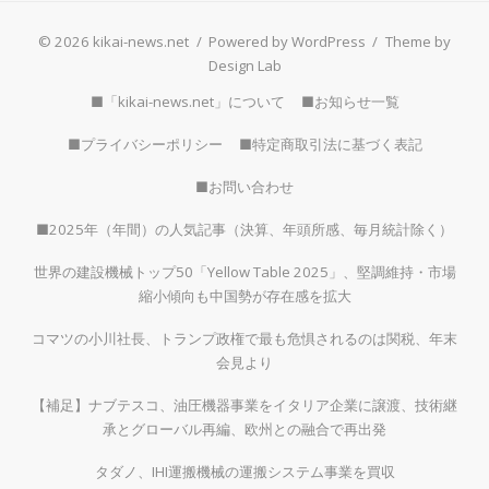
© 2026 kikai-news.net
/
Powered by WordPress
/
Theme by
Design Lab
■「kikai-news.net」について
■お知らせ一覧
■プライバシーポリシー
■特定商取引法に基づく表記
■お問い合わせ
■2025年（年間）の人気記事（決算、年頭所感、毎月統計除く）
世界の建設機械トップ50「Yellow Table 2025」、堅調維持・市場
縮小傾向も中国勢が存在感を拡大
コマツの小川社長、トランプ政権で最も危惧されるのは関税、年末
会見より
【補足】ナブテスコ、油圧機器事業をイタリア企業に譲渡、技術継
承とグローバル再編、欧州との融合で再出発
タダノ、IHI運搬機械の運搬システム事業を買収