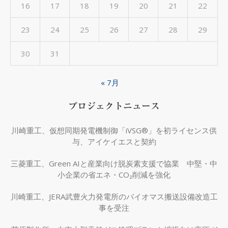
16
17
18
19
20
21
22
23
24
25
26
27
28
29
30
31
« 7月
プロジェクトニュース
川崎重工、仮想同期発電機制御「iVSG®」を初ライセンス供
与、アイケイエスと契約
三菱重工、Green AIと産業向け脱炭素支援で協業 中堅・中
小企業の省エネ・CO₂削減を強化
川崎重工、JERA武豊火力発電所のバイオマス搬送設備改造工
事を受注