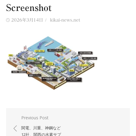
Screenshot
Posted
Author
2026年3月14日
kikai-news.net
on
投
Previous Post
稿
関電、川重、神鋼など
ナ
12社、関西の水素サプ