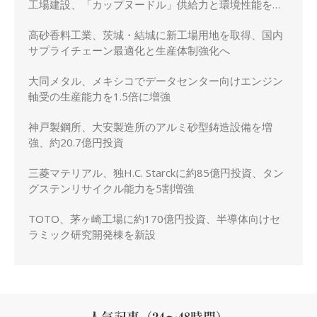
工場建設、「カップヌードル」供給力と環境性能を強
化
高砂香料工業、茨城・結城に新工場用地を取得、国内
サプライチェーン最適化と生産体制強化へ
大同メタル、メキシコでデータセンター向けエンジン
軸受の生産能力を1.5倍に増強
神戸製鋼所、大安製造所のアルミ砂型鋳造設備を増
強、約20.7億円投資
三菱マテリアル、独H.C. Starckに約85億円投資、タン
グステンリサイクル能力を5割増強
TOTO、茅ヶ崎工場に約170億円投資、半導体向けセ
ラミック研究開発棟を新設