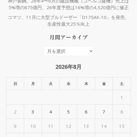
神戸製鋼、26年4〜6月の建設機械（コベルコ建機）売上は
5%増の875億円、26年度予想は16%増の4,520億円に修正
コマツ、11月に大型ブルドーザー「D175AX-10」を発売、
生産性最大25％向上
月間アーカイブ
月
間
ア
2026年8月
ー
カ
日
月
火
水
木
金
土
イ
1
ブ
2
3
4
5
6
7
8
9
10
11
12
13
14
15