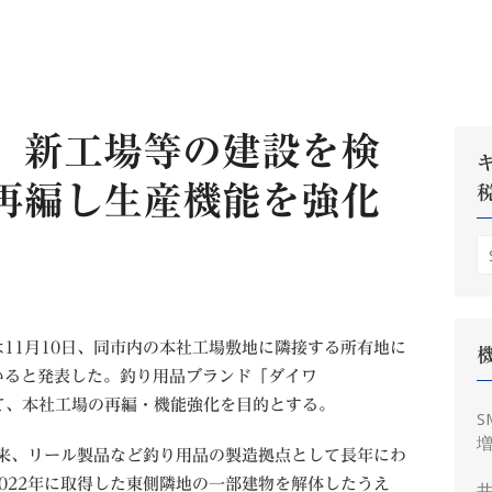
、新工場等の建設を検
再編し生産機能を強化
S
fo
11月10日、同市内の本社工場敷地に隣接する所有地に
いると発表した。釣り用品ブランド「ダイワ
て、本社工場の再編・機能強化を目的とする。
S
増
以来、リール製品など釣り用品の製造拠点として長年にわ
022年に取得した東側隣地の一部建物を解体したうえ
井