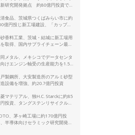
に新研究開発拠点 約80億円投資で新
規事業創出を加速
日清食品、茨城県つくばみらい市に約
00億円投じ新工場建設、「カップヌ
ードル」供給力と環境性能を強化
高砂香料工業、茨城・結城に新工場用
地を取得、国内サプライチェーン最適
化と生産体制強化へ
大同メタル、メキシコでデータセンタ
向けエンジン軸受の生産能力を1.5
倍に増強
神戸製鋼所、大安製造所のアルミ砂型
造設備を増強、約20.7億円投資
菱マテリアル、独H.C. Starckに約85
億円投資、タングステンリサイクル能
を5割増強
OTO、茅ヶ崎工場に約170億円投
資、半導体向けセラミック研究開発棟
を新設