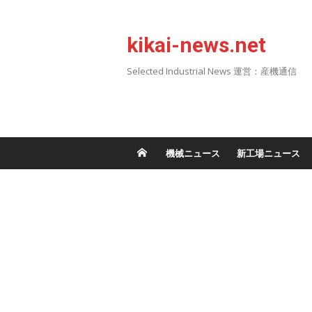
Skip
to
kikai-news.net
content
Selected Industrial News 運営：産機通信
機械ニュース
新工場ニュース