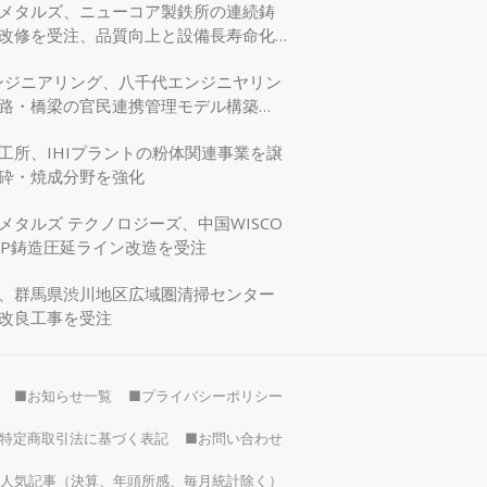
メタルズ、ニューコア製鉄所の連続鋳
改修を受注、品質向上と設備長寿命化
エンジニアリング、八千代エンジニヤリン
路・橋梁の官民連携管理モデル構築
交省モデリング事業に採択
工所、IHIプラントの粉体関連事業を譲
砕・焼成分野を強化
メタルズ テクノロジーズ、中国WISCO
SP鋳造圧延ライン改造を受注
、群馬県渋川地区広域圏清掃センター
改良工事を受注
■お知らせ一覧
■プライバシーポリシー
特定商取引法に基づく表記
■お問い合わせ
）の人気記事（決算、年頭所感、毎月統計除く）