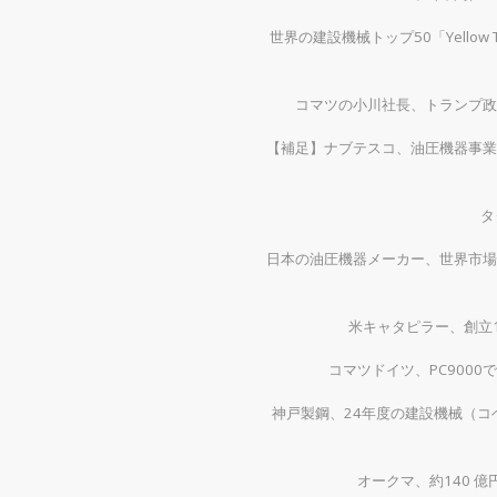
世界の建設機械トップ50「Yellow
コマツの小川社長、トランプ政
【補足】ナブテスコ、油圧機器事業
タ
日本の油圧機器メーカー、世界市場
米キャタピラー、創立1
コマツドイツ、PC900
神戸製鋼、24年度の建設機械（コベ
オークマ、約140 