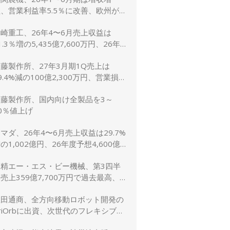
、営業利益率5.5％に改善、欧州が
牽引 通期予想は据え置き
崎重工、26年4〜6月売上収益は
1.3％増の5,435億7,600万円、26年
予想は10.8％増の2兆5,600億円に上
藤製作所、27年3月期1Q売上は
方修正
9.4%減の100億2,300万円、営業損失
,900万円
加藤製作所、国内向け全製品を3～
0％値上げ
マダ、26年4〜6月売上収益は29.7%
の1,002億円、26年度予想4,600億
（5.2％増）は据え置き
日精エー・エス・ビー機械、第3四半
売上359億7,700万円で過去最高、
受注も過去最高を更新
豊田通商、全方向移動ロボット開発の
riOrbに出資、次世代のフレキシブル
生産ライン実現へ