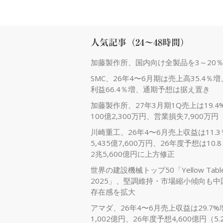
シ
ョ
ン
人気記事（24～48時間）
加藤製作所、国内向け全製品を3～20
SMC、26年4〜6月期は売上高35.4％
利益66.4％増、通期予想は据え置き
加藤製作所、27年3月期1Q売上は19.4
100億2,300万円、営業損失7,900万円
川崎重工、26年4〜6月売上収益は11.
5,435億7,600万円、26年度予想は10.
2兆5,600億円に上方修正
世界の建設機械トップ50「Yellow Tabl
2025」、堅調維持・市場縮小傾向も中
存在感を拡大
アマダ、26年4〜6月売上収益は29.7%
1,002億円、26年度予想4,600億円（5.