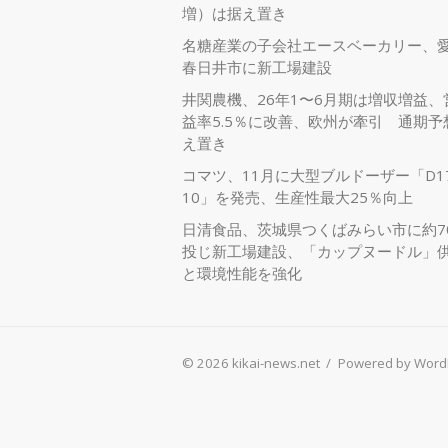
増）は据え置き
名糖産業の子会社エースベーカリー、
春日井市に新工場建設
井関農機、26年1〜6月期は増収増益、
益率5.5％に改善、欧州が牽引 通期予
え置き
コマツ、11月に大型ブルドーザー「D17
10」を発売、生産性最大25％向上
日清食品、茨城県つくばみらい市に約7
投じ新工場建設、「カップヌードル」
と環境性能を強化
© 2026 kikai-news.net
/
Powered by Word