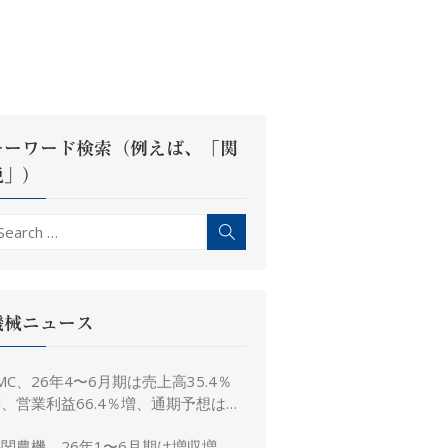
キーワード検索（例えば、「関
税」）
earch
Search
r:
機械ニュース
MC、26年4〜6月期は売上高35.4％
、営業利益66.4％増、通期予想は据
え置き
関農機、26年1〜6月期は増収増