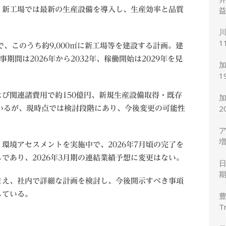
益
。新工場では最新の生産設備を導入し、生産効率と品質
川
1
㎡で、このうち約9,000㎡に新工場等を建設する計画。建
度
事期間は2026年から2032年、稼働開始は2029年を見
加
1
7
び関連諸費用で約150億円、新規生産設備取得・既存
2
いるが、現時点では検討段階にあり、今後変更の可能性
ア
増
環境アセスメントを実施中で、2026年7月頃の完了を
円
であり、2026年3月期の連結業績予想に変更はない。
期
まえ、社内で詳細な計画を検討し、今後開示すべき事項
している。
T