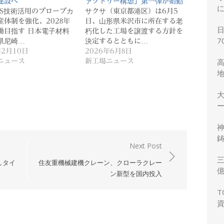
建設へ
ァクトリー構想」第一弾が始動
MS技術活用のプローブカ
サクサ（東京都港区）は6月5
産体制を強化、2028年
日、山形県米沢市に所在する老
働目指す 日本電子材料
朽化した工場を譲渡する方針を
7
県尼崎…
決定するとともに…
年2月10日
2026年6月8日
ニュース
新工場ニュース
ー
鋳
Next Post
三
しタイ
住友重機械建機クレーン、クローラクレー
ン新型を国内投入
力
T