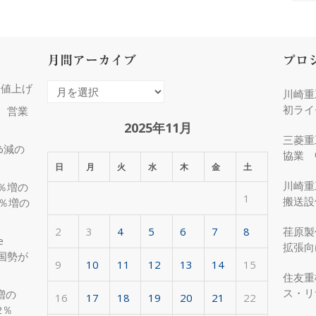
月間アーカイブ
プロ
％値上げ
月
川崎重
間
初ライ
増、営業
ア
2025年11月
三菱重
ー
%減の
協業 
カ
日
月
火
水
木
金
土
化
イ
川崎重
3％増の
1
ブ
搬送設
8％増の
2
3
4
5
6
7
8
荏原製
e
拡張向
国勢が
受注
9
10
11
12
13
14
15
住友重
ス・リ
増の
16
17
18
19
20
21
22
約50
2％