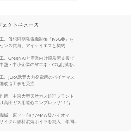
ジェクトニュース
工、仮想同期発電機制御「iVSG®」を
センス供与、アイケイエスと契約
工、Green AIと産業向け脱炭素支援で
中堅・中小企業の省エネ・CO₂削減を強
工、JERA武豊火力発電所のバイオマス
備改造工事を受注
作所、中東大型天然ガス処理プラント
け高圧ガス用遠心コンプレッサ11台を
機械、東ソー向け74MW級バイオマ
サイクル燃料混焼ボイラを納入、年間
万tのCO₂削減に貢献