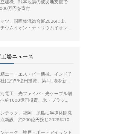
日立建機、熊本地震の被災地支援で
,000万円を寄付
マツ、国際物流総合展2026に出、
リチウムイオン・ナトリウムイオン電
池搭載フォークリフトを参考出展
新工場ニュース
日精エー・エス・ビー機械、インド子
社に約56億円投資、第4工場を新設
し金型生産能力を増強
古河電工、光ファイバ・光ケーブル増
へ約1000億円投資、米・ブラジ
ル・日本・インドで生産能力倍増
リンテック、福岡・糸島に半導体開発
点新設、約200億円投じ2028年10
月竣工へ
リンテック、神戸・ポートアイランド