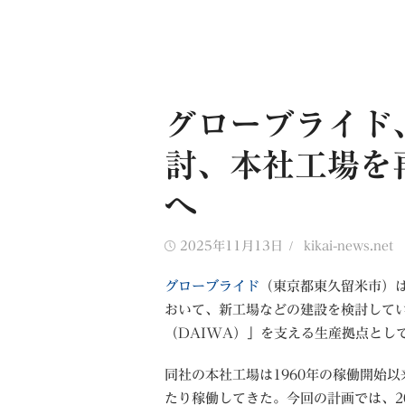
グローブライド
討、本社工場を
へ
Posted
Author
2025年11月13日
kikai-news.net
on
グローブライド
（東京都東久留米市）は
おいて、新工場などの建設を検討して
（DAIWA）」を支える生産拠点とし
同社の本社工場は1960年の稼働開始
たり稼働してきた。今回の計画では、2