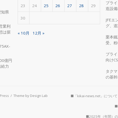
プライ
23
24
25
26
27
28
29
造設備
愛知県
を実現
30
JFE
グ、道
営業利
へ、国
想は据
« 10月
12月 »
栗本鐵
受、粉
5AX-
プライ
向けC
00億円
供給力
タクマ
の基幹
Press
/
Theme by Design Lab
■「kikai-news.net」について
■
■2025年（年間