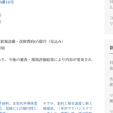
4番16号
2
定）
コ
定）
、新規設備・改修費約65億円（見込み）
月頃
あり、今後の審査・環境評価結果により内容が変更され
会
産
拠
子材料、次世代半導体需
サクサ、老朽工場を譲渡し新工
応、尼崎に125億円投じ
場建設、「米沢アドバンスドフ