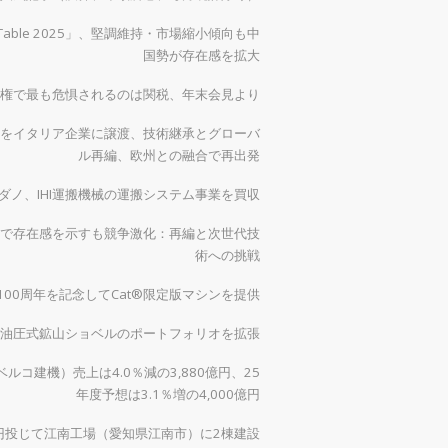
 Table 2025」、堅調維持・市場縮小傾向も中
国勢が存在感を拡大
権で最も危惧されるのは関税、年末会見より
をイタリア企業に譲渡、技術継承とグローバ
ル再編、欧州との融合で再出発
ダノ、IHI運搬機械の運搬システム事業を買収
で存在感を示すも競争激化：再編と次世代技
術への挑戦
00周年を記念してCat®限定版マシンを提供
0で油圧式鉱山ショベルのポートフォリオを拡張
ルコ建機）売上は4.0％減の3,880億円、25
年度予想は3.1％増の4,000億円
億円投じて江南工場（愛知県江南市）に2棟建設