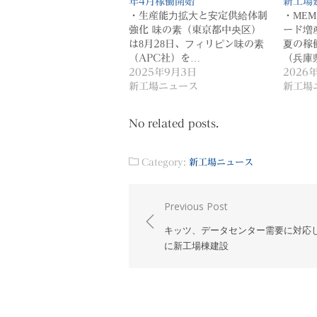
年4月稼働開始
新工場
・生産能力拡大と安定供給体制
・ME
強化 味の素（東京都中央区）
ード増
は8月28日、フィリピン味の素
夏の稼
（APC社）を…
（兵庫
2025年9月3日
2026
新工場ニュース
新工場
No related posts.
Category:
新工場ニュース
投
Previous Post
稿
キッツ、データセンター需要に対応
ナ
に新工場棟建設
ビ
ゲ
ー