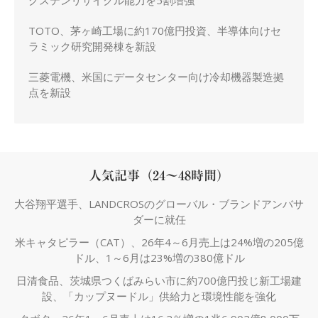
グステンリサイクル能力を5割増強
TOTO、茅ヶ崎工場に約170億円投資、半導体向けセ
ラミック研究開発棟を新設
三菱電機、米国にデータセンター向け冷却機器製造拠
点を新設
人気記事（24～48時間）
大谷翔平選手、LANDCROSのグローバル・ブランドアンバサ
ダーに就任
米キャタピラー（CAT）、26年4～6月売上は24%増の205億
ドル、1～6月は23%増の380億ドル
日清食品、茨城県つくばみらい市に約700億円投じ新工場建
設、「カップヌードル」供給力と環境性能を強化