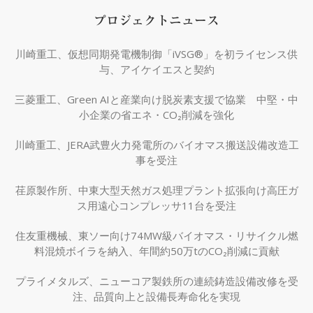
プロジェクトニュース
川崎重工、仮想同期発電機制御「iVSG®」を初ライセンス供
与、アイケイエスと契約
三菱重工、Green AIと産業向け脱炭素支援で協業 中堅・中
小企業の省エネ・CO₂削減を強化
川崎重工、JERA武豊火力発電所のバイオマス搬送設備改造工
事を受注
荏原製作所、中東大型天然ガス処理プラント拡張向け高圧ガ
ス用遠心コンプレッサ11台を受注
住友重機械、東ソー向け74MW級バイオマス・リサイクル燃
料混焼ボイラを納入、年間約50万tのCO₂削減に貢献
プライメタルズ、ニューコア製鉄所の連続鋳造設備改修を受
注、品質向上と設備長寿命化を実現