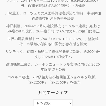
クボタ、26年1～6月売上は16.2％増の1兆6,902億8,000万
円、通期予想は3兆2,800億円に上方修正
川崎重工、ローツェとの米国特許侵害訴訟で和解、半導体搬
送装置技術巡る係争を終結
神戸製鋼、26年4〜6月の建設機械（コベルコ建機）売上は
5%増の875億円、26年度予想は16%増の4,520億円に修正
世界の建設機械トップ50「Yellow Table 2025」、堅調維
持・市場縮小傾向も中国勢が存在感を拡大
リンテック、福岡・糸島に半導体開発拠点新設、約200億円
投じ2028年10月竣工へ
建設機械工業会、カーボンニュートラル実現に向けた2026
年版要望を公表
コベルコ建機、20t級後方超小旋回油圧ショベルを刷新、
「SK225SR」「SK235SR」を発売
月間アーカイブ
月