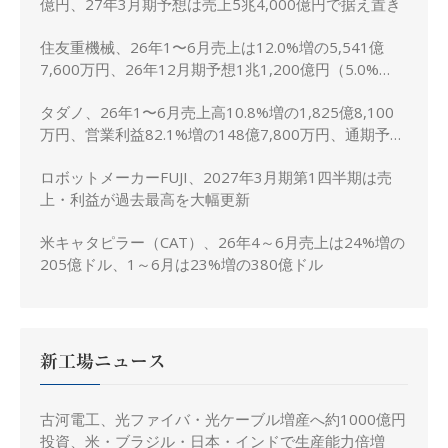
億円、27年3月期予想は売上5兆4,000億円で据え置き
住友重機械、26年1〜6月売上は12.0%増の5,541億
7,600万円、26年12月期予想1兆1,200億円（5.0%
増）に上方修正
タダノ、26年1〜6月売上高10.8%増の1,825億8,100
万円、営業利益82.1%増の148億7,800万円、通期予想
は据え置き
ロボットメーカーFUJI、2027年3月期第1四半期は売
上・利益が過去最高を大幅更新
米キャタピラー（CAT）、26年4～6月売上は24%増の
205億ドル、1～6月は23%増の380億ドル
新工場ニュース
古河電工、光ファイバ・光ケーブル増産へ約1000億円
投資、米・ブラジル・日本・インドで生産能力倍増