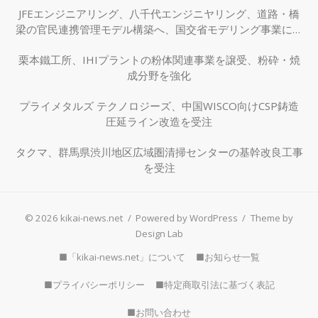
JFEエンジニアリング、八千代エンジニヤリング、道路・橋
梁の官民連携管理モデル構築へ、国交省モデリング事業に採
択
栗本鐵工所、IHIプラントの粉体関連事業を譲受、粉砕・焼
成分野を強化
プライメタルズ テクノロジーズ、中国WISCO向けCSP鋳造
圧延ライン改造を受注
タクマ、群馬県渋川地区広域圏清掃センターの基幹改良工事
を受注
© 2026 kikai-news.net
/
Powered by WordPress
/
Theme by
Design Lab
■「kikai-news.net」について
■お知らせ一覧
■プライバシーポリシー
■特定商取引法に基づく表記
■お問い合わせ