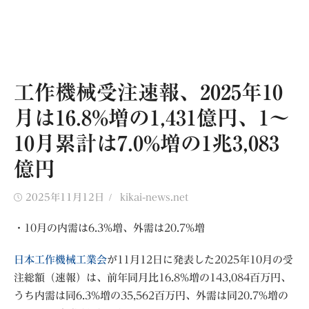
工作機械受注速報、2025年10
月は16.8%増の1,431億円、1〜
10月累計は7.0%増の1兆3,083
億円
Posted
Author
2025年11月12日
kikai-news.net
on
・10月の内需は6.3%増、外需は20.7%増
日本工作機械工業会
が11月12日に発表した2025年10月の受
注総額（速報）は、前年同月比16.8%増の143,084百万円、
うち内需は同6.3%増の35,562百万円、外需は同20.7%増の