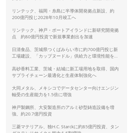
リンテック、福岡・糸島に半導体開発拠点新設、約
200億円投じ2028年10月竣工へ
リンテック、神戸・ポートアイランドに新研究開発拠
点 約80億円投資で新規事業創出を加速
日清食品、茨城県つくばみらい市に約700億円投じ新
工場建設、「カップヌードル」供給力と環境性能を強
化
高砂香料工業、茨城・結城に新工場用地を取得、国内
サプライチェーン最適化と生産体制強化へ
大同メタル、メキシコでデータセンター向けエンジン
軸受の生産能力を1.5倍に増強
神戸製鋼所、大安製造所のアルミ砂型鋳造設備を増
強、約20.7億円投資
三菱マテリアル、独H.C. Starckに約85億円投資、タン