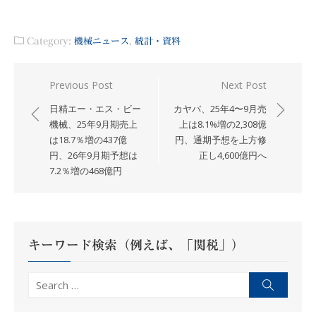
Category:
機械ニュース
,
統計・資料
投
Previous Post
Next Post
稿
日精エー・エス・ビー
カヤバ、25年4〜9月売
ナ
機械、25年9月期売上
上は8.1%増の2,308億
は18.7％増の437億
円、通期予想を上方修
ビ
円、26年9月期予想は
正し4,600億円へ
ゲ
7.2％増の468億円
ー
シ
ョ
ン
キーワード検索（例えば、「関税」）
Search
Search
for: