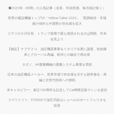
■2025年（年間）の人気記事（決算、年頭所感、毎月統計除く）
世界の建設機械トップ50「Yellow Table 2025」、堅調維持・市場
縮小傾向も中国勢が存在感を拡大
コマツの小川社長、トランプ政権で最も危惧されるのは関税、年末
会見より
【補足】ナブテスコ、油圧機器事業をイタリア企業に譲渡、技術継
承とグローバル再編、欧州との融合で再出発
タダノ、IHI運搬機械の運搬システム事業を買収
日本の油圧機器メーカー、世界市場で存在感を示すも競争激化：再
編と次世代技術への挑戦
米キャタピラー、創立100周年を記念してCat®限定版マシンを提供
コマツドイツ、PC9000で油圧式鉱山ショベルのポートフォリオを
拡張