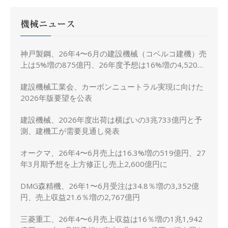
機械ニュース
神戸製鋼、26年4〜6月の建設機械（コベルコ建機）売
上は5%増の875億円、26年度予想は16%増の4,520億
円に修正
建設機械工業会、カーボンニュートラル実現に向けた
2026年版要望を公表
建設機械、2026年度出荷は横ばいの3兆733億円と予
測、建機工が需要見通し発表
オークマ、26年4〜6月売上は16.3%増の519億円、27
年3月期予想を上方修正し売上2,600億円に
DMG森精機、26年1〜6月受注は34.8％増の3,352億
円、売上収益21.6％増の2,767億円
三菱重工、26年4〜6月売上収益は16％増の1兆1,942