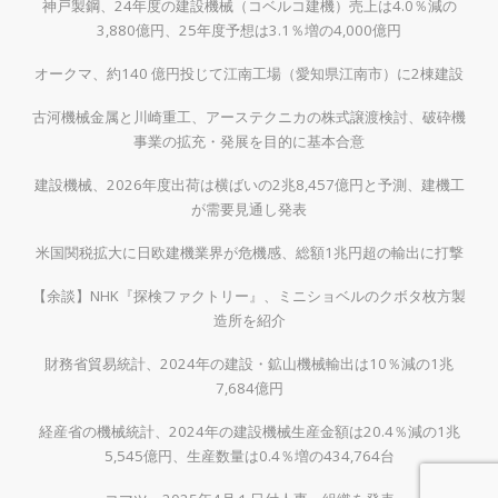
神戸製鋼、24年度の建設機械（コベルコ建機）売上は4.0％減の
3,880億円、25年度予想は3.1％増の4,000億円
オークマ、約140 億円投じて江南工場（愛知県江南市）に2棟建設
古河機械金属と川崎重工、アーステクニカの株式譲渡検討、破砕機
事業の拡充・発展を目的に基本合意
建設機械、2026年度出荷は横ばいの2兆8,457億円と予測、建機工
が需要見通し発表
米国関税拡大に日欧建機業界が危機感、総額1兆円超の輸出に打撃
【余談】NHK『探検ファクトリー』、ミニショベルのクボタ枚方製
造所を紹介
財務省貿易統計、2024年の建設・鉱山機械輸出は10％減の1兆
7,684億円
経産省の機械統計、2024年の建設機械生産金額は20.4％減の1兆
5,545億円、生産数量は0.4％増の434,764台