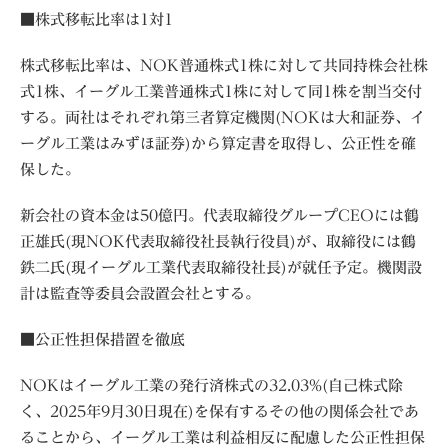
■株式移転比率は1対1
株式移転比率は、NOK普通株式1株に対して共同持株会社株
式1株、イーグル工業普通株式1株に対して同1株を割当交付
する。両社はそれぞれ第三者算定機関(NOKは大和証券、イ
ーグル工業はみずほ証券)から算定書を取得し、公正性を確
保した。
新会社の資本金は50億円。代表取締役グループCEOには鶴
正雄氏(現NOK代表取締役社長執行役員)が、取締役には鶴
鉄二氏(現イーグル工業代表取締役社長)が就任予定。機関設
計は監査等委員会設置会社とする。
■公正性担保措置を徹底
NOKはイーグル工業の発行済株式の32.03%(自己株式除
く、2025年9月30日現在)を保有するその他の関係会社であ
ることから、イーグル工業は利益相反に配慮した公正性担保