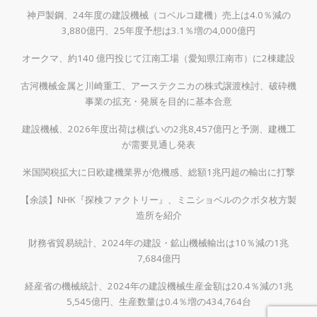
神戸製鋼、24年度の建設機械（コベルコ建機）売上は4.0％減の
3,880億円、25年度予想は3.1％増の4,000億円
オークマ、約140 億円投じて江南工場（愛知県江南市）に2棟建設
古河機械金属と川崎重工、アーステクニカの株式譲渡検討、破砕機
事業の拡充・発展を目的に基本合意
建設機械、2026年度出荷は横ばいの2兆8,457億円と予測、建機工
が需要見通し発表
米国関税拡大に日欧建機業界が危機感、総額1兆円超の輸出に打撃
【余談】NHK『探検ファクトリー』、ミニショベルのクボタ枚方製
造所を紹介
財務省貿易統計、2024年の建設・鉱山機械輸出は10％減の1兆
7,684億円
経産省の機械統計、2024年の建設機械生産金額は20.4％減の1兆
5,545億円、生産数量は0.4％増の434,764台