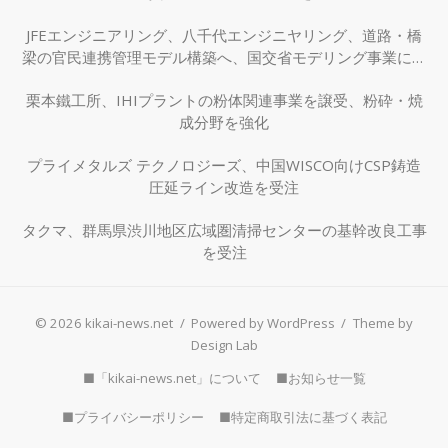
JFEエンジニアリング、八千代エンジニヤリング、道路・橋
梁の官民連携管理モデル構築へ、国交省モデリング事業に採
択
栗本鐵工所、IHIプラントの粉体関連事業を譲受、粉砕・焼
成分野を強化
プライメタルズ テクノロジーズ、中国WISCO向けCSP鋳造
圧延ライン改造を受注
タクマ、群馬県渋川地区広域圏清掃センターの基幹改良工事
を受注
© 2026 kikai-news.net
/
Powered by WordPress
/
Theme by
Design Lab
■「kikai-news.net」について
■お知らせ一覧
■プライバシーポリシー
■特定商取引法に基づく表記