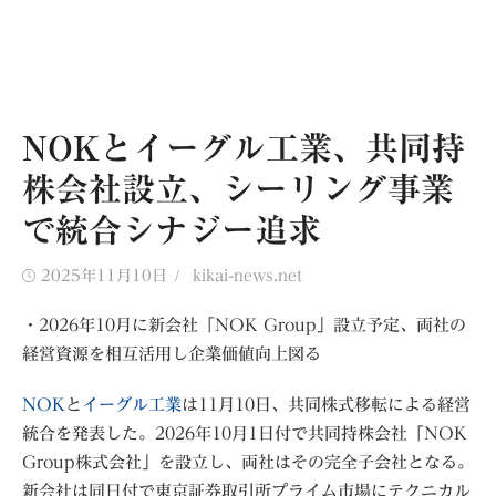
NOKとイーグル工業、共同持
株会社設立、シーリング事業
で統合シナジー追求
Posted
Author
2025年11月10日
kikai-news.net
on
・2026年10月に新会社「NOK Group」設立予定、両社の
経営資源を相互活用し企業価値向上図る
NOK
と
イーグル工業
は11月10日、共同株式移転による経営
統合を発表した。2026年10月1日付で共同持株会社「NOK
Group株式会社」を設立し、両社はその完全子会社となる。
新会社は同日付で東京証券取引所プライム市場にテクニカル