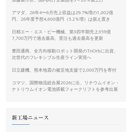
アマダ、26年4〜6月売上収益は29.7%増の1,002億
円、26年度予想4,600億円（5.2％増）は据え置き
日精エー・エス・ビー機械、第3四半期売上359億
7,700万円で過去最高、受注も過去最高を更新
豊田通商、全方向移動ロボット開発のTriOrbに出資、
次世代のフレキシブル生産ライン実現へ
日立建機、熊本地震の被災地支援で2,000万円を寄付
コマツ、国際物流総合展2026に出、リチウムイオン・
ナトリウムイオン電池搭載フォークリフトを参考出展
新工場ニュース