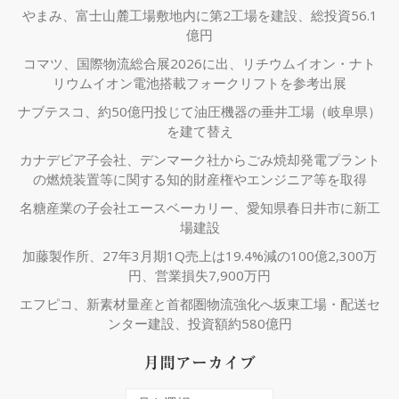
やまみ、富士山麓工場敷地内に第2工場を建設、総投資56.1
億円
コマツ、国際物流総合展2026に出、リチウムイオン・ナト
リウムイオン電池搭載フォークリフトを参考出展
ナブテスコ、約50億円投じて油圧機器の垂井工場（岐阜県）
を建て替え
カナデビア子会社、デンマーク社からごみ焼却発電プラント
の燃焼装置等に関する知的財産権やエンジニア等を取得
名糖産業の子会社エースベーカリー、愛知県春日井市に新工
場建設
加藤製作所、27年3月期1Q売上は19.4%減の100億2,300万
円、営業損失7,900万円
エフピコ、新素材量産と首都圏物流強化へ坂東工場・配送セ
ンター建設、投資額約580億円
月間アーカイブ