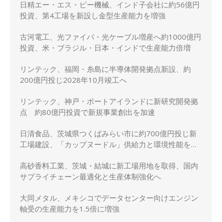
日精エー・エス・ビー機械、インド子会社に約56億円
投資、第4工場を新設し金型生産能力を増強
古河電工、光ファイバ・光ケーブル増産へ約1000億円
投資、米・ブラジル・日本・インドで生産能力倍増
リンテック、福岡・糸島に半導体開発拠点新設、約
200億円投じ2028年10月竣工へ
リンテック、神戸・ポートアイランドに新研究開発拠
点 約80億円投資で新規事業創出を加速
日清食品、茨城県つくばみらい市に約700億円投じ新
工場建設、「カップヌードル」供給力と環境性能を強
化
高砂香料工業、茨城・結城に新工場用地を取得、国内
サプライチェーン最適化と生産体制強化へ
大同メタル、メキシコでデータセンター向けエンジン
軸受の生産能力を1.5倍に増強