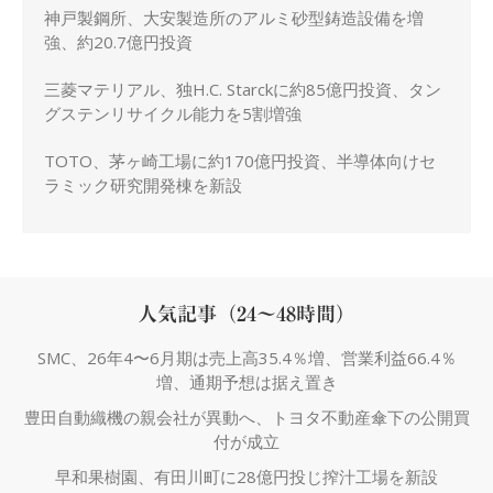
神戸製鋼所、大安製造所のアルミ砂型鋳造設備を増
強、約20.7億円投資
三菱マテリアル、独H.C. Starckに約85億円投資、タン
グステンリサイクル能力を5割増強
TOTO、茅ヶ崎工場に約170億円投資、半導体向けセ
ラミック研究開発棟を新設
人気記事（24～48時間）
SMC、26年4〜6月期は売上高35.4％増、営業利益66.4％
増、通期予想は据え置き
豊田自動織機の親会社が異動へ、トヨタ不動産傘下の公開買
付が成立
早和果樹園、有田川町に28億円投じ搾汁工場を新設