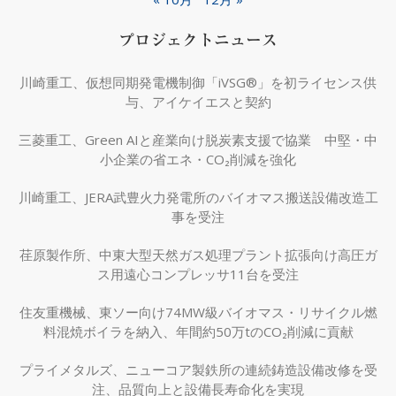
プロジェクトニュース
川崎重工、仮想同期発電機制御「iVSG®」を初ライセンス供
与、アイケイエスと契約
三菱重工、Green AIと産業向け脱炭素支援で協業 中堅・中
小企業の省エネ・CO₂削減を強化
川崎重工、JERA武豊火力発電所のバイオマス搬送設備改造工
事を受注
荏原製作所、中東大型天然ガス処理プラント拡張向け高圧ガ
ス用遠心コンプレッサ11台を受注
住友重機械、東ソー向け74MW級バイオマス・リサイクル燃
料混焼ボイラを納入、年間約50万tのCO₂削減に貢献
プライメタルズ、ニューコア製鉄所の連続鋳造設備改修を受
注、品質向上と設備長寿命化を実現