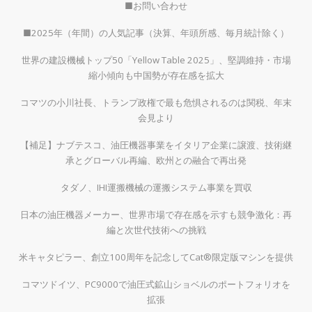
■お問い合わせ
■2025年（年間）の人気記事（決算、年頭所感、毎月統計除く）
世界の建設機械トップ50「Yellow Table 2025」、堅調維持・市場
縮小傾向も中国勢が存在感を拡大
コマツの小川社長、トランプ政権で最も危惧されるのは関税、年末
会見より
【補足】ナブテスコ、油圧機器事業をイタリア企業に譲渡、技術継
承とグローバル再編、欧州との融合で再出発
タダノ、IHI運搬機械の運搬システム事業を買収
日本の油圧機器メーカー、世界市場で存在感を示すも競争激化：再
編と次世代技術への挑戦
米キャタピラー、創立100周年を記念してCat®限定版マシンを提供
コマツドイツ、PC9000で油圧式鉱山ショベルのポートフォリオを
拡張