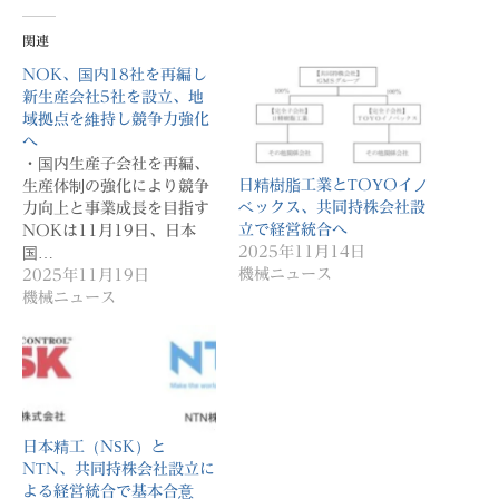
関連
NOK、国内18社を再編し
新生産会社5社を設立、地
域拠点を維持し競争力強化
へ
・国内生産子会社を再編、
日精樹脂工業とTOYOイノ
生産体制の強化により競争
ベックス、共同持株会社設
力向上と事業成長を目指す
立で経営統合へ
NOKは11月19日、日本
2025年11月14日
国…
機械ニュース
2025年11月19日
機械ニュース
日本精工（NSK）と
NTN、共同持株会社設立に
よる経営統合で基本合意