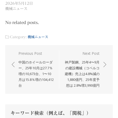
2026年5月12日
機械ニュース
No related posts.
Category:
機械ニュース
投
Previous Post
Next Post
稿
中国のホイールローダ
神戸製鋼、25年4〜9月
ナ
ー、25年10月は27.7％
の建設機械（コベルコ
増の10,673台、1〜10
建機）売上は4.8%減の
ビ
月は15.8％増の104,412
1,880億円、25年度予
ゲ
台
想は 2.8%増3,990億円
ー
シ
ョ
ン
キーワード検索（例えば、「関税」）