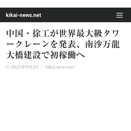
Skip
to
kikai-news.net
content
中国・徐工が世界最大級タワ
ークレーンを発表、南沙万龍
大橋建設で初稼働へ
Posted
Author
2025年9月2日
kikai-news.net
on