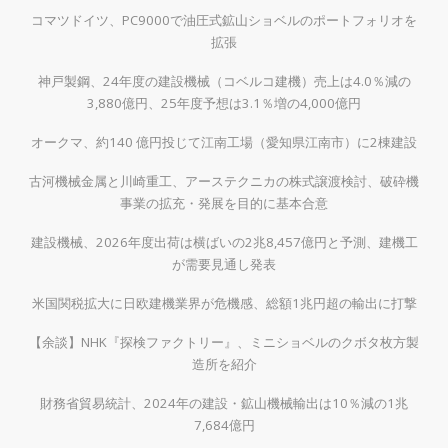
コマツドイツ、PC9000で油圧式鉱山ショベルのポートフォリオを
拡張
神戸製鋼、24年度の建設機械（コベルコ建機）売上は4.0％減の
3,880億円、25年度予想は3.1％増の4,000億円
オークマ、約140 億円投じて江南工場（愛知県江南市）に2棟建設
古河機械金属と川崎重工、アーステクニカの株式譲渡検討、破砕機
事業の拡充・発展を目的に基本合意
建設機械、2026年度出荷は横ばいの2兆8,457億円と予測、建機工
が需要見通し発表
米国関税拡大に日欧建機業界が危機感、総額1兆円超の輸出に打撃
【余談】NHK『探検ファクトリー』、ミニショベルのクボタ枚方製
造所を紹介
財務省貿易統計、2024年の建設・鉱山機械輸出は10％減の1兆
7,684億円