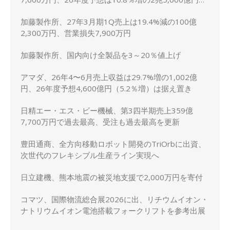
上方修正
加藤製作所、27年3月期1Q売上は19.4%減の100億
2,300万円、営業損失7,900万円
加藤製作所、国内向け全製品を3～20％値上げ
アマダ、26年4〜6月売上収益は29.7%増の1,002億
円、26年度予想4,600億円（5.2％増）は据え置き
日精エー・エス・ビー機械、第3四半期売上359億
7,700万円で過去最高、受注も過去最高を更新
豊田通商、全方向移動ロボット開発のTriOrbに出資、
次世代のフレキシブル生産ライン実現へ
日立建機、熊本地震の被災地支援で2,000万円を寄付
コマツ、国際物流総合展2026に出、リチウムイオン・
ナトリウムイオン電池搭載フォークリフトを参考出展