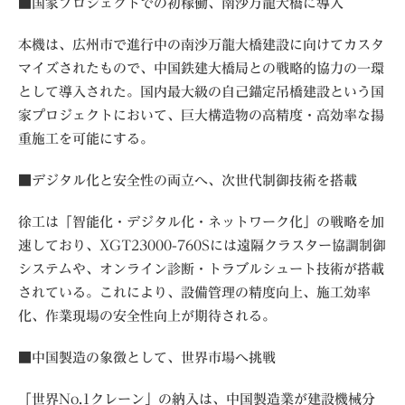
■国家プロジェクトでの初稼働、南沙万龍大橋に導入
本機は、広州市で進行中の南沙万龍大橋建設に向けてカスタ
マイズされたもので、中国鉄建大橋局との戦略的協力の一環
として導入された。国内最大級の自己錨定吊橋建設という国
家プロジェクトにおいて、巨大構造物の高精度・高効率な揚
重施工を可能にする。
■デジタル化と安全性の両立へ、次世代制御技術を搭載
徐工は「智能化・デジタル化・ネットワーク化」の戦略を加
速しており、XGT23000-760Sには遠隔クラスター協調制御
システムや、オンライン診断・トラブルシュート技術が搭載
されている。これにより、設備管理の精度向上、施工効率
化、作業現場の安全性向上が期待される。
■中国製造の象徴として、世界市場へ挑戦
「世界No.1クレーン」の納入は、中国製造業が建設機械分