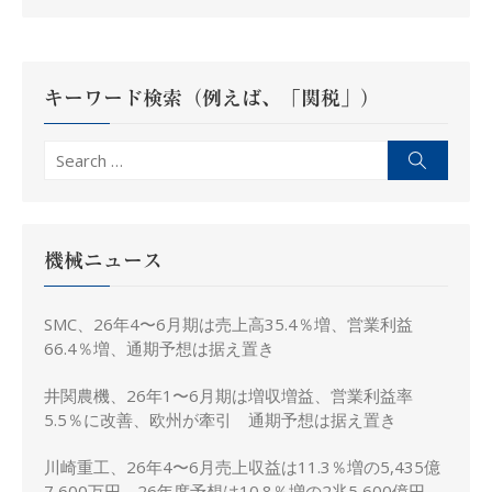
ゲ
ー
シ
キーワード検索（例えば、「関税」）
ョ
ン
Search
Search
for:
機械ニュース
SMC、26年4〜6月期は売上高35.4％増、営業利益
66.4％増、通期予想は据え置き
井関農機、26年1〜6月期は増収増益、営業利益率
5.5％に改善、欧州が牽引 通期予想は据え置き
川崎重工、26年4〜6月売上収益は11.3％増の5,435億
7,600万円、26年度予想は10.8％増の2兆5,600億円に