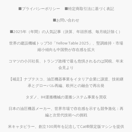
■プライバシーポリシー
■特定商取引法に基づく表記
■お問い合わせ
■2025年（年間）の人気記事（決算、年頭所感、毎月統計除く）
世界の建設機械トップ50「Yellow Table 2025」、堅調維持・市場
縮小傾向も中国勢が存在感を拡大
コマツの小川社長、トランプ政権で最も危惧されるのは関税、年末
会見より
【補足】ナブテスコ、油圧機器事業をイタリア企業に譲渡、技術継
承とグローバル再編、欧州との融合で再出発
タダノ、IHI運搬機械の運搬システム事業を買収
日本の油圧機器メーカー、世界市場で存在感を示すも競争激化：再
編と次世代技術への挑戦
米キャタピラー、創立100周年を記念してCat®限定版マシンを提供