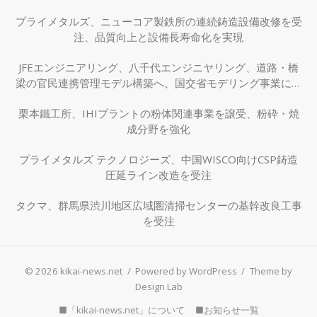
プライメタルズ、ニューコア製鉄所の連続鋳造設備改修を受
注、品質向上と設備長寿命化を実現
JFEエンジニアリング、八千代エンジニヤリング、道路・橋
梁の官民連携管理モデル構築へ、国交省モデリング事業に採
択
栗本鐵工所、IHIプラントの粉体関連事業を譲受、粉砕・焼
成分野を強化
プライメタルズ テクノロジーズ、中国WISCO向けCSP鋳造
圧延ライン改造を受注
タクマ、群馬県渋川地区広域圏清掃センターの基幹改良工事
を受注
© 2026 kikai-news.net
/
Powered by WordPress
/
Theme by
Design Lab
■「kikai-news.net」について
■お知らせ一覧