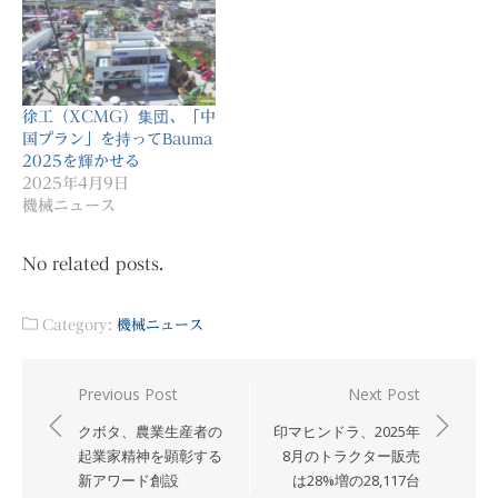
徐工（XCMG）集団、「中
国プラン」を持ってBauma
2025を輝かせる
2025年4月9日
機械ニュース
No related posts.
Category:
機械ニュース
投
Previous Post
Next Post
稿
クボタ、農業生産者の
印マヒンドラ、2025年
ナ
起業家精神を顕彰する
8月のトラクター販売
新アワード創設
は28%増の28,117台
ビ