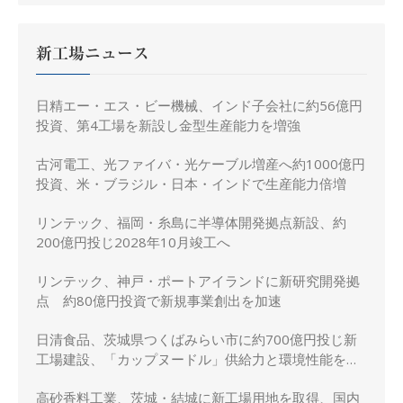
新工場ニュース
日精エー・エス・ビー機械、インド子会社に約56億円
投資、第4工場を新設し金型生産能力を増強
古河電工、光ファイバ・光ケーブル増産へ約1000億円
投資、米・ブラジル・日本・インドで生産能力倍増
リンテック、福岡・糸島に半導体開発拠点新設、約
200億円投じ2028年10月竣工へ
リンテック、神戸・ポートアイランドに新研究開発拠
点 約80億円投資で新規事業創出を加速
日清食品、茨城県つくばみらい市に約700億円投じ新
工場建設、「カップヌードル」供給力と環境性能を強
化
高砂香料工業、茨城・結城に新工場用地を取得、国内