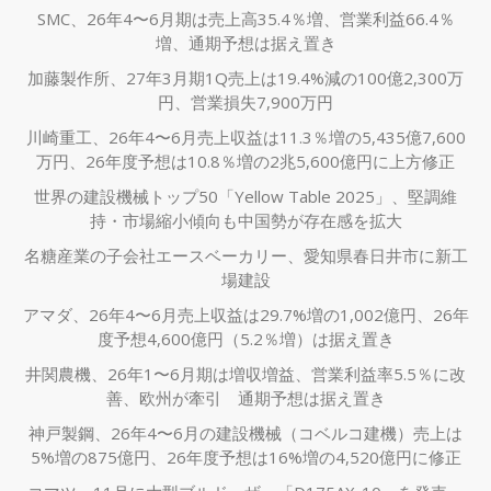
SMC、26年4〜6月期は売上高35.4％増、営業利益66.4％
増、通期予想は据え置き
加藤製作所、27年3月期1Q売上は19.4%減の100億2,300万
円、営業損失7,900万円
川崎重工、26年4〜6月売上収益は11.3％増の5,435億7,600
万円、26年度予想は10.8％増の2兆5,600億円に上方修正
世界の建設機械トップ50「Yellow Table 2025」、堅調維
持・市場縮小傾向も中国勢が存在感を拡大
名糖産業の子会社エースベーカリー、愛知県春日井市に新工
場建設
アマダ、26年4〜6月売上収益は29.7%増の1,002億円、26年
度予想4,600億円（5.2％増）は据え置き
井関農機、26年1〜6月期は増収増益、営業利益率5.5％に改
善、欧州が牽引 通期予想は据え置き
神戸製鋼、26年4〜6月の建設機械（コベルコ建機）売上は
5%増の875億円、26年度予想は16%増の4,520億円に修正