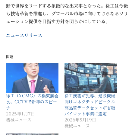
野で世界をリードする象徴的な出来事となった。徐工は今後
も技術革新を推進し、グローバル市場に向けてさらなるソリ
ューション提供を目指す方針を明らかにしている。
ニュースリリース
関連
徐工（XCMG）の楊東勝会
徐工漢雲が先導、建設機械
長、CCTVで新年のスピー
向けコネクテッドビークル
チ
高品質データセットが省級
2025年1月7日
パイロット事業に選定
機械ニュース
2026年5月19日
機械ニュース