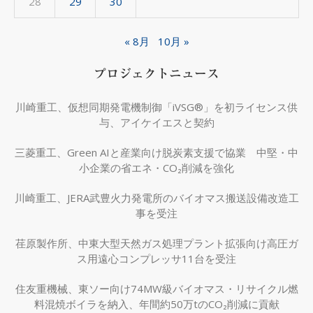
28
29
30
« 8月
10月 »
プロジェクトニュース
川崎重工、仮想同期発電機制御「iVSG®」を初ライセンス供
与、アイケイエスと契約
三菱重工、Green AIと産業向け脱炭素支援で協業 中堅・中
小企業の省エネ・CO₂削減を強化
川崎重工、JERA武豊火力発電所のバイオマス搬送設備改造工
事を受注
荏原製作所、中東大型天然ガス処理プラント拡張向け高圧ガ
ス用遠心コンプレッサ11台を受注
住友重機械、東ソー向け74MW級バイオマス・リサイクル燃
料混焼ボイラを納入、年間約50万tのCO₂削減に貢献