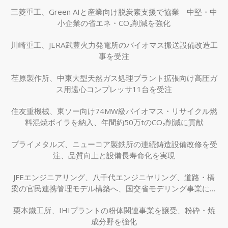
三菱重工、Green AIと産業向け脱炭素支援で協業 中堅・中
小企業の省エネ・CO₂削減を強化
川崎重工、JERA武豊火力発電所のバイオマス搬送設備改造工
事を受注
荏原製作所、中東大型天然ガス処理プラント拡張向け高圧ガ
ス用遠心コンプレッサ11台を受注
住友重機械、東ソー向け74MW級バイオマス・リサイクル燃
料混焼ボイラを納入、年間約50万tのCO₂削減に貢献
プライメタルズ、ニューコア製鉄所の連続鋳造設備改修を受
注、品質向上と設備長寿命化を実現
JFEエンジニアリング、八千代エンジニヤリング、道路・橋
梁の官民連携管理モデル構築へ、国交省モデリング事業に採
択
栗本鐵工所、IHIプラントの粉体関連事業を譲受、粉砕・焼
成分野を強化