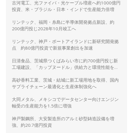
古河電工、光ファイバ・光ケーブル増産へ約1000億円
投資、米・ブラジル・日本・インドで生産能力倍増
リンテック、福岡・糸島に半導体開発拠点新設、約
200億円投じ2028年10月竣工へ
リンテック、神戸・ポートアイランドに新研究開発拠
点 約80億円投資で新規事業創出を加速
日清食品、茨城県つくばみらい市に約700億円投じ新
工場建設、「カップヌードル」供給力と環境性能を強
化
高砂香料工業、茨城・結城に新工場用地を取得、国内
サプライチェーン最適化と生産体制強化へ
大同メタル、メキシコでデータセンター向けエンジン
軸受の生産能力を1.5倍に増強
神戸製鋼所、大安製造所のアルミ砂型鋳造設備を増
強、約20.7億円投資