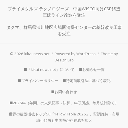
プライメタルズ テクノロジーズ、中国WISCO向けCSP鋳造
圧延ライン改造を受注
タクマ、群馬県渋川地区広域圏清掃センターの基幹改良工事
を受注
© 2026 kikai-news.net
/
Powered by WordPress
/
Theme by
Design Lab
■「kikai-news.net」について
■お知らせ一覧
■プライバシーポリシー
■特定商取引法に基づく表記
■お問い合わせ
■2025年（年間）の人気記事（決算、年頭所感、毎月統計除く）
世界の建設機械トップ50「Yellow Table 2025」、堅調維持・市場
縮小傾向も中国勢が存在感を拡大