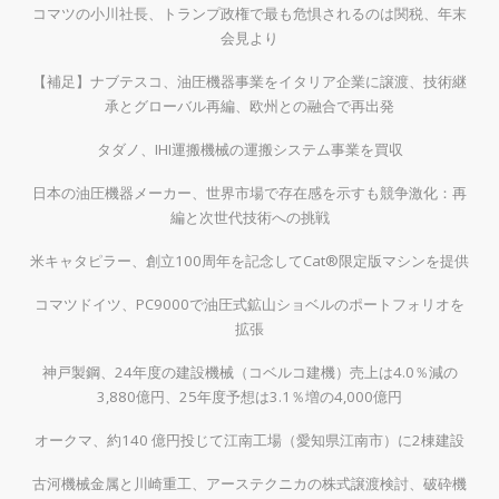
コマツの小川社長、トランプ政権で最も危惧されるのは関税、年末
会見より
【補足】ナブテスコ、油圧機器事業をイタリア企業に譲渡、技術継
承とグローバル再編、欧州との融合で再出発
タダノ、IHI運搬機械の運搬システム事業を買収
日本の油圧機器メーカー、世界市場で存在感を示すも競争激化：再
編と次世代技術への挑戦
米キャタピラー、創立100周年を記念してCat®限定版マシンを提供
コマツドイツ、PC9000で油圧式鉱山ショベルのポートフォリオを
拡張
神戸製鋼、24年度の建設機械（コベルコ建機）売上は4.0％減の
3,880億円、25年度予想は3.1％増の4,000億円
オークマ、約140 億円投じて江南工場（愛知県江南市）に2棟建設
古河機械金属と川崎重工、アーステクニカの株式譲渡検討、破砕機