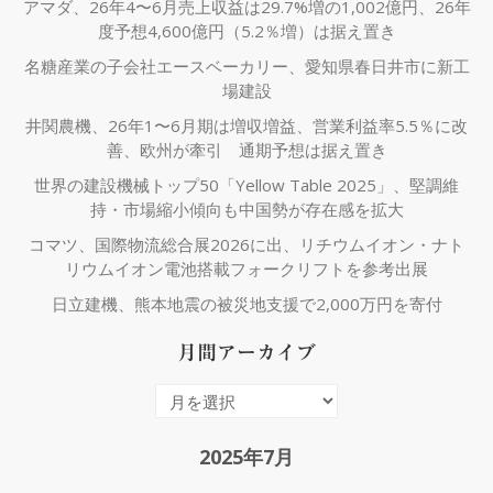
アマダ、26年4〜6月売上収益は29.7%増の1,002億円、26年
度予想4,600億円（5.2％増）は据え置き
名糖産業の子会社エースベーカリー、愛知県春日井市に新工
場建設
井関農機、26年1〜6月期は増収増益、営業利益率5.5％に改
善、欧州が牽引 通期予想は据え置き
世界の建設機械トップ50「Yellow Table 2025」、堅調維
持・市場縮小傾向も中国勢が存在感を拡大
コマツ、国際物流総合展2026に出、リチウムイオン・ナト
リウムイオン電池搭載フォークリフトを参考出展
日立建機、熊本地震の被災地支援で2,000万円を寄付
月間アーカイブ
月
間
ア
2025年7月
ー