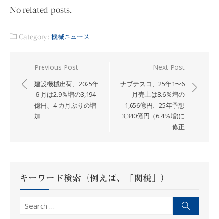
No related posts.
Category:
機械ニュース
投
Previous Post
Next Post
稿
建設機械出荷、2025年
ナブテスコ、25年1〜6
ナ
６月は2.9％増の3,194
月売上は8.6％増の
億円、4 カ月ぶりの増
1,656億円、25年予想
ビ
加
3,340億円（6.4％増)に
ゲ
修正
ー
シ
ョ
ン
キーワード検索（例えば、「関税」）
Search
Search
for: