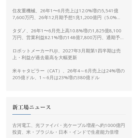
住友重機械、26年1〜6月売上は12.0%増の5,541億
7,600万円、26年12月期予想1兆1,200億円（5.0%
増）に上方修正
タダノ、26年1〜6月売上高10.8%増の1,825億8,100
万円、営業利益82.1%増の148億7,800万円、通期予想
は据え置き
ロボットメーカーFUJI、2027年3月期第1四半期は売
上・利益が過去最高を大幅更新
米キャタピラー（CAT）、26年4～6月売上は24%増の
205億ドル、1～6月は23%増の380億ドル
新工場ニュース
古河電工、光ファイバ・光ケーブル増産へ約1000億円
投資、米・ブラジル・日本・インドで生産能力倍増