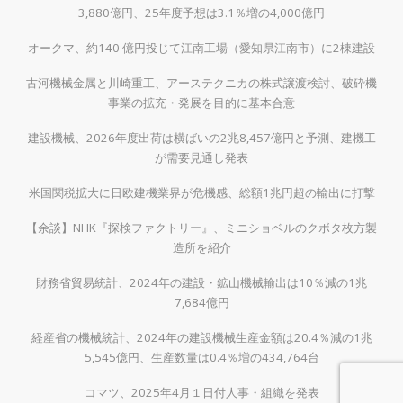
3,880億円、25年度予想は3.1％増の4,000億円
オークマ、約140 億円投じて江南工場（愛知県江南市）に2棟建設
古河機械金属と川崎重工、アーステクニカの株式譲渡検討、破砕機
事業の拡充・発展を目的に基本合意
建設機械、2026年度出荷は横ばいの2兆8,457億円と予測、建機工
が需要見通し発表
米国関税拡大に日欧建機業界が危機感、総額1兆円超の輸出に打撃
【余談】NHK『探検ファクトリー』、ミニショベルのクボタ枚方製
造所を紹介
財務省貿易統計、2024年の建設・鉱山機械輸出は10％減の1兆
7,684億円
経産省の機械統計、2024年の建設機械生産金額は20.4％減の1兆
5,545億円、生産数量は0.4％増の434,764台
コマツ、2025年4月１日付人事・組織を発表