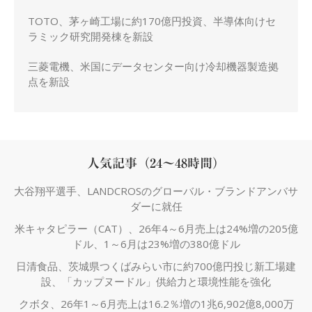
TOTO、茅ヶ崎工場に約170億円投資、半導体向けセ
ラミック研究開発棟を新設
三菱電機、米国にデータセンター向け冷却機器製造拠
点を新設
人気記事（24～48時間）
大谷翔平選手、LANDCROSのグローバル・ブランドアンバサ
ダーに就任
米キャタピラー（CAT）、26年4～6月売上は24%増の205億
ドル、1～6月は23%増の380億ドル
日清食品、茨城県つくばみらい市に約700億円投じ新工場建
設、「カップヌードル」供給力と環境性能を強化
クボタ、26年1～6月売上は16.2％増の1兆6,902億8,000万