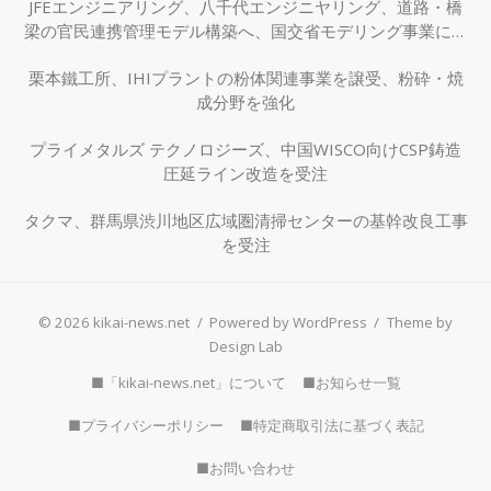
JFEエンジニアリング、八千代エンジニヤリング、道路・橋
梁の官民連携管理モデル構築へ、国交省モデリング事業に採
択
栗本鐵工所、IHIプラントの粉体関連事業を譲受、粉砕・焼
成分野を強化
プライメタルズ テクノロジーズ、中国WISCO向けCSP鋳造
圧延ライン改造を受注
タクマ、群馬県渋川地区広域圏清掃センターの基幹改良工事
を受注
© 2026 kikai-news.net
/
Powered by WordPress
/
Theme by
Design Lab
■「kikai-news.net」について
■お知らせ一覧
■プライバシーポリシー
■特定商取引法に基づく表記
■お問い合わせ