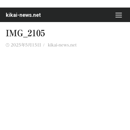
Skip
to
kikai-news.net
content
IMG_2105
Posted
Author
2025年5月15日
kikai-news.net
on