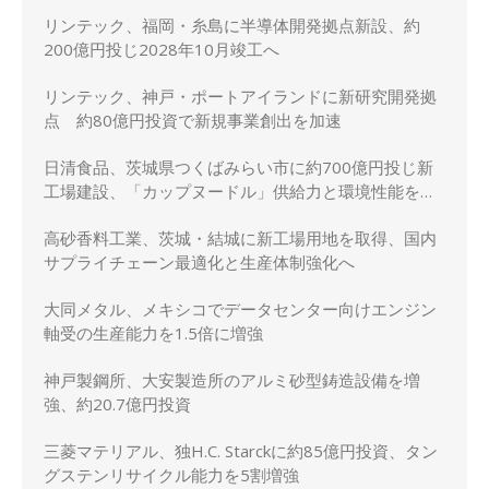
リンテック、福岡・糸島に半導体開発拠点新設、約
200億円投じ2028年10月竣工へ
リンテック、神戸・ポートアイランドに新研究開発拠
点 約80億円投資で新規事業創出を加速
日清食品、茨城県つくばみらい市に約700億円投じ新
工場建設、「カップヌードル」供給力と環境性能を強
化
高砂香料工業、茨城・結城に新工場用地を取得、国内
サプライチェーン最適化と生産体制強化へ
大同メタル、メキシコでデータセンター向けエンジン
軸受の生産能力を1.5倍に増強
神戸製鋼所、大安製造所のアルミ砂型鋳造設備を増
強、約20.7億円投資
三菱マテリアル、独H.C. Starckに約85億円投資、タン
グステンリサイクル能力を5割増強