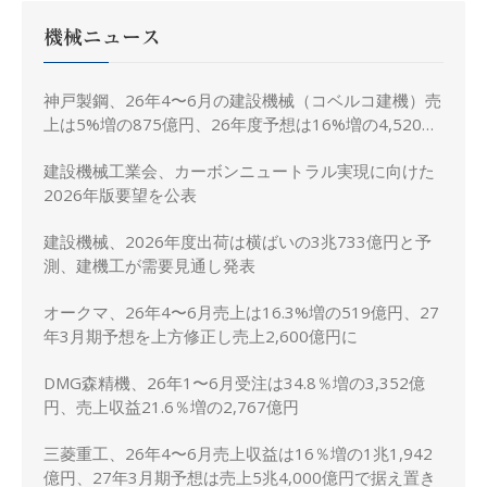
機械ニュース
神戸製鋼、26年4〜6月の建設機械（コベルコ建機）売
上は5%増の875億円、26年度予想は16%増の4,520億
円に修正
建設機械工業会、カーボンニュートラル実現に向けた
2026年版要望を公表
建設機械、2026年度出荷は横ばいの3兆733億円と予
測、建機工が需要見通し発表
オークマ、26年4〜6月売上は16.3%増の519億円、27
年3月期予想を上方修正し売上2,600億円に
DMG森精機、26年1〜6月受注は34.8％増の3,352億
円、売上収益21.6％増の2,767億円
三菱重工、26年4〜6月売上収益は16％増の1兆1,942
億円、27年3月期予想は売上5兆4,000億円で据え置き