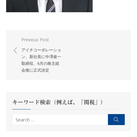
投
Previous Post
稿
アイチコーポレーショ
ナ
ン、新社長に中澤俊一
取締役、6月の株主総
ビ
会後に正式決定
ゲ
ー
シ
ョ
キーワード検索（例えば、「関税」）
ン
Search
Search
for: