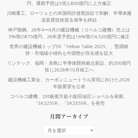
円、通期予想は3兆2,800億円に上方修正
川崎重工、ローツェとの米国特許侵害訴訟で和解、半導体搬
送装置技術巡る係争を終結
神戸製鋼、26年4〜6月の建設機械（コベルコ建機）売上は
5%増の875億円、26年度予想は16%増の4,520億円に修正
世界の建設機械トップ50「Yellow Table 2025」、堅調維
持・市場縮小傾向も中国勢が存在感を拡大
リンテック、福岡・糸島に半導体開発拠点新設、約200億円
投じ2028年10月竣工へ
建設機械工業会、カーボンニュートラル実現に向けた2026
年版要望を公表
コベルコ建機、20t級後方超小旋回油圧ショベルを刷新、
「SK225SR」「SK235SR」を発売
月間アーカイブ
月
間