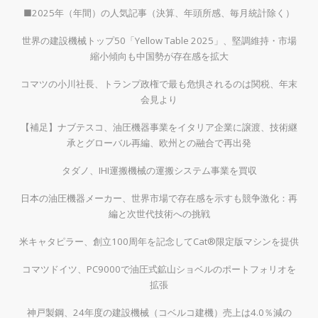
■2025年（年間）の人気記事（決算、年頭所感、毎月統計除く）
世界の建設機械トップ50「Yellow Table 2025」、堅調維持・市場
縮小傾向も中国勢が存在感を拡大
コマツの小川社長、トランプ政権で最も危惧されるのは関税、年末
会見より
【補足】ナブテスコ、油圧機器事業をイタリア企業に譲渡、技術継
承とグローバル再編、欧州との融合で再出発
タダノ、IHI運搬機械の運搬システム事業を買収
日本の油圧機器メーカー、世界市場で存在感を示すも競争激化：再
編と次世代技術への挑戦
米キャタピラー、創立100周年を記念してCat®限定版マシンを提供
コマツドイツ、PC9000で油圧式鉱山ショベルのポートフォリオを
拡張
神戸製鋼、24年度の建設機械（コベルコ建機）売上は4.0％減の