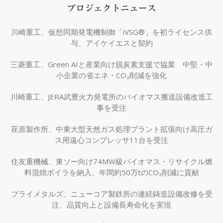
プロジェクトニュース
川崎重工、仮想同期発電機制御「iVSG®」を初ライセンス供
与、アイケイエスと契約
三菱重工、Green AIと産業向け脱炭素支援で協業 中堅・中
小企業の省エネ・CO₂削減を強化
川崎重工、JERA武豊火力発電所のバイオマス搬送設備改造工
事を受注
荏原製作所、中東大型天然ガス処理プラント拡張向け高圧ガ
ス用遠心コンプレッサ11台を受注
住友重機械、東ソー向け74MW級バイオマス・リサイクル燃
料混焼ボイラを納入、年間約50万tのCO₂削減に貢献
プライメタルズ、ニューコア製鉄所の連続鋳造設備改修を受
注、品質向上と設備長寿命化を実現