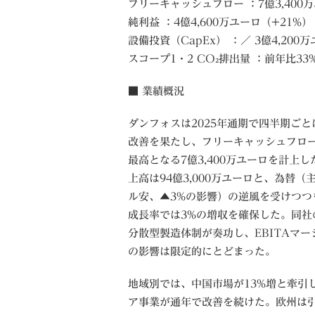
フリーキャッシュフロー ：7億3,400万ユ
純利益 ：4億4,600万ユーロ（+21%） 
設備投資（CapEx） ：／ 3億4,200万
スコープ1・2 CO₂排出量 ：前年比33
■ 業績概況
ダンフォスは2025年通期で四半期ごと
改善を果たし、フリーキャッシュフロ
最高となる7億3,400万ユーロを計上し
上高は94億3,000万ユーロと、為替（
ル安、▲3%の影響）の逆風を受けつつ
成長率では3%の増収を確保した。同社
分散型製造体制が奏功し、EBITAマー
の影響は限定的にとどまった。
地域別では、中国市場が13%増と牽引
ア事業が通年で改善を続けた。欧州は