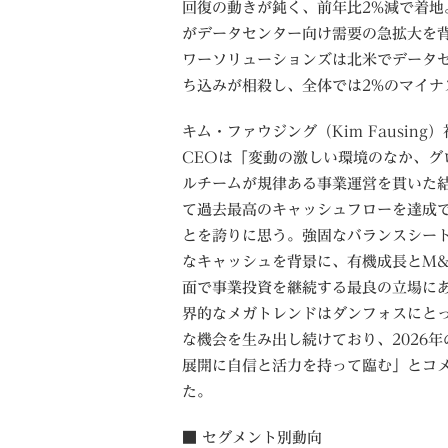
回復の動きが鈍く、前年比2%減で着
がデータセンター向け需要の急拡大を背
ワーソリューションズは北米でデータ
ち込みが相殺し、全体では2%のマイナ
キム・ファウジング（Kim Fausing
CEOは「変動の激しい環境のなか、グ
ルチームが規律ある事業運営を貫いた
て過去最高のキャッシュフローを達成
とを誇りに思う。強固なバランスシー
なキャッシュを背景に、有機成長とM&
面で事業投資を継続する最良の立場に
界的なメガトレンドはダンフォスにと
な機会を生み出し続けており、2026年
展開に自信と活力を持って臨む」とコ
た。
■ セグメント別動向