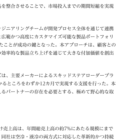
品を整合させることで、市場投入までの期間短縮を実現
ンジニアリングチームが開発プロセス全体を通じて連携
と広範かつ高度にカスタマイズ可能な製品ポートフォリ
したことが成功の鍵となった。本アプローチは、顧客との
つ効率的な製品立ち上げを通じて大きな付加価値を創出
ズは、主要メーカーによるスキッドステアローダープラ
かるところをわずか12カ月で実現する支援を行った。本
えるパートナーの存在を必要とする、極めて野心的な取
向け売上高は、年間総売上高の約7%にあたる規模にまで
。同社は空冷・液冷の両方式に対応した革新的かつ持続