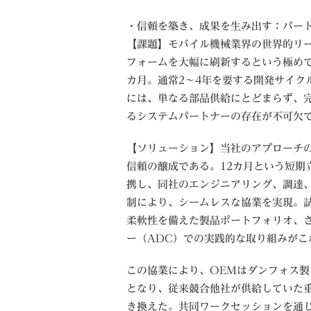
・信頼を築き、成果を生み出す：パー
【課題】モバイル機械業界の世界的リ
フォームを大幅に刷新するという極めて
カ月。通常2～4年を要する開発サイク
には、単なる部品供給にとどまらず、
るシステムパートナーの存在が不可欠
【ソリューション】当社のアプローチ
信頼の醸成である。12カ月という短期
携し、同社のエンジニアリング、調達
制により、シームレスな協業を実現。
柔軟性を備えた製品ポートフォリオ、
ー（ADC）での実践的な取り組みがこ
この協業により、OEMはダンフォス
となり、従来競合他社が供給していた
き換えた。共同ワークセッションを通