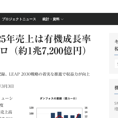
プロジェクトニュース
統計・資料
25年売上は有機成長率
ロ（約1兆7,200億円）
S
fo
、LEAP 2030戦略の着実な推進で収益力が向上
年3月3日
リューシ
S
度
増
。売上高