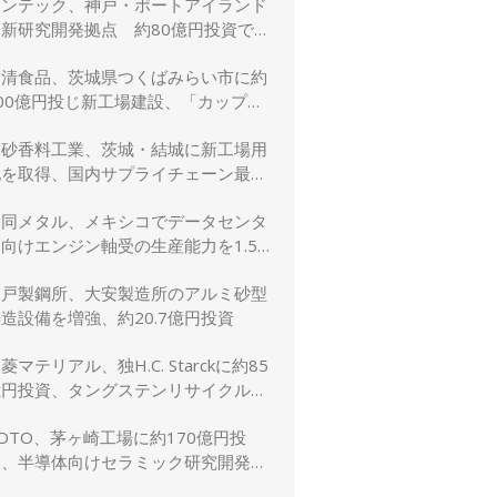
リンテック、神戸・ポートアイランド
に新研究開発拠点 約80億円投資で新
規事業創出を加速
日清食品、茨城県つくばみらい市に約
00億円投じ新工場建設、「カップヌ
ードル」供給力と環境性能を強化
高砂香料工業、茨城・結城に新工場用
地を取得、国内サプライチェーン最適
化と生産体制強化へ
大同メタル、メキシコでデータセンタ
向けエンジン軸受の生産能力を1.5
倍に増強
神戸製鋼所、大安製造所のアルミ砂型
造設備を増強、約20.7億円投資
菱マテリアル、独H.C. Starckに約85
億円投資、タングステンリサイクル能
を5割増強
OTO、茅ヶ崎工場に約170億円投
資、半導体向けセラミック研究開発棟
を新設