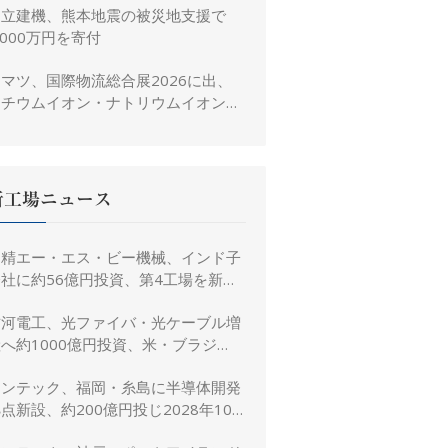
日立建機、熊本地震の被災地支援で
,000万円を寄付
マツ、国際物流総合展2026に出、
リチウムイオン・ナトリウムイオン電
池搭載フォークリフトを参考出展
新工場ニュース
日精エー・エス・ビー機械、インド子
社に約56億円投資、第4工場を新設
し金型生産能力を増強
古河電工、光ファイバ・光ケーブル増
へ約1000億円投資、米・ブラジ
ル・日本・インドで生産能力倍増
リンテック、福岡・糸島に半導体開発
点新設、約200億円投じ2028年10
月竣工へ