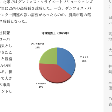
地。北米ではダンフォス・クライメートソリューションズ
景に26%の高成長を達成した。一方、ダンフォス・パ
センター関連の強い需要があったものの、農業市場の落
ス成長となった。
7
）社長兼
ローバ
結果とし
できたこ
ー
トと豊富
Aの両
鋳
ある。世
って大き
三
の事業
メントし
力
T