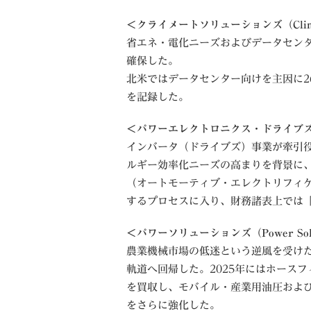
＜クライメートソリューションズ（Climate
省エネ・電化ニーズおよびデータセン
確保した。
北米ではデータセンター向けを主因に2
を記録した。
＜パワーエレクトロニクス・ドライブズ（Power
インバータ（ドライブズ）事業が牽引
ルギー効率化ニーズの高まりを背景に
（オートモーティブ・エレクトリフィ
するプロセスに入り、財務諸表上では
＜パワーソリューションズ（Power Solu
農業機械市場の低迷という逆風を受け
軌道へ回帰した。2025年にはホースフィ
を買収し、モバイル・産業用油圧およ
をさらに強化した。