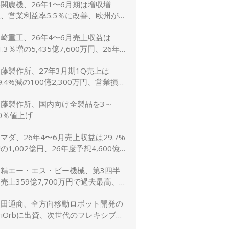
関農機、26年1〜6月期は増収増
、営業利益率5.5％に改善、欧州が
牽引 通期予想は据え置き
崎重工、26年4〜6月売上収益は
1.3％増の5,435億7,600万円、26年
予想は10.8％増の2兆5,600億円に上
藤製作所、27年3月期1Q売上は
方修正
9.4%減の100億2,300万円、営業損失
,900万円
加藤製作所、国内向け全製品を3～
0％値上げ
マダ、26年4〜6月売上収益は29.7%
の1,002億円、26年度予想4,600億
（5.2％増）は据え置き
日精エー・エス・ビー機械、第3四半
売上359億7,700万円で過去最高、
受注も過去最高を更新
豊田通商、全方向移動ロボット開発の
riOrbに出資、次世代のフレキシブル
生産ライン実現へ