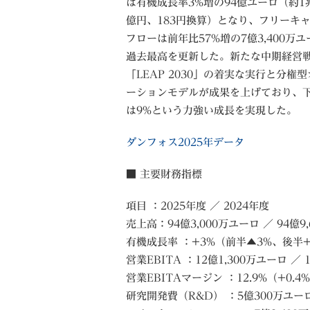
は有機成長率3%増の94億ユーロ（約1兆7
億円、183円換算）となり、フリーキ
フローは前年比57%増の7億3,400万
過去最高を更新した。新たな中期経営
「LEAP 2030」の着実な実行と分権
ーションモデルが成果を上げており、
は9%という力強い成長を実現した。
ダンフォス2025年データ
■ 主要財務指標
項目 ：2025年度 ／ 2024年度
売上高：94億3,000万ユーロ ／ 94億9
有機成長率 ：+3%（前半▲3%、後半+
営業EBITA ：12億1,300万ユーロ ／ 
営業EBITAマージン ：12.9%（+0.4%
研究開発費（R&D） ：5億300万ユーロ（