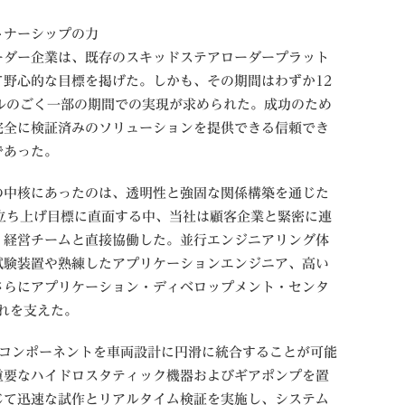
トナーシップの力
ーダー企業は、既存のスキッドステアローダープラット
野心的な目標を掲げた。しかも、その期間はわずか12
ルのごく一部の期間での実現が求められた。成功のため
完全に検証済みのソリューションを提供できる信頼でき
であった。
の中核にあったのは、透明性と強固な関係構築を通じた
立ち上げ目標に直面する中、当社は顧客企業と緊密に連
、経営チームと直接協働した。並行エンジニアリング体
試験装置や熟練したアプリケーションエンジニア、高い
さらにアプリケーション・ディベロップメント・センタ
れを支えた。
製コンポーネントを車両設計に円滑に統合することが可能
重要なハイドロスタティック機器およびギアポンプを置
じて迅速な試作とリアルタイム検証を実施し、システム