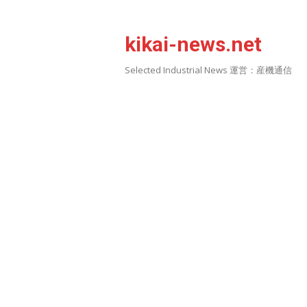
Skip
to
kikai-news.net
content
Selected Industrial News 運営：産機通信