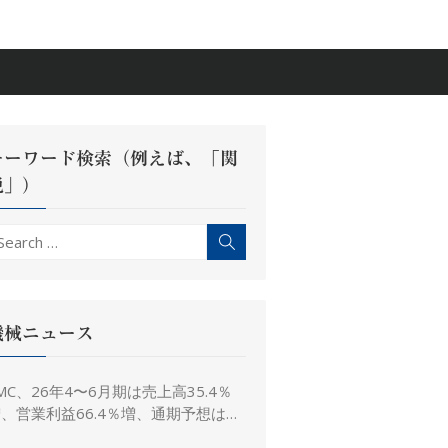
キーワード検索（例えば、「関
税」）
earch
Search
r:
機械ニュース
MC、26年4〜6月期は売上高35.4％
、営業利益66.4％増、通期予想は据
え置き