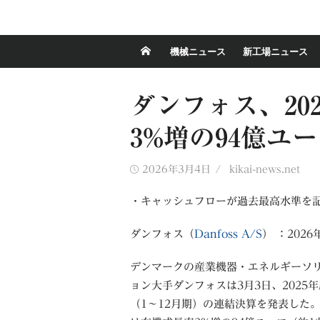
機械ニュース
新工場ニュース
ダンフォス、20
3%増の94億ユー
Posted
Author
2026年3月4日
kikai-news.net
on
・キャッシュフローが過去最高水準を記録
ダンフォス（
Danfoss A/S
） ：2026
デンマークの産業機器・エネルギーソ
ョン大手ダンフォスは3月3日、2025年
（1〜12月期）の連結決算を発表した