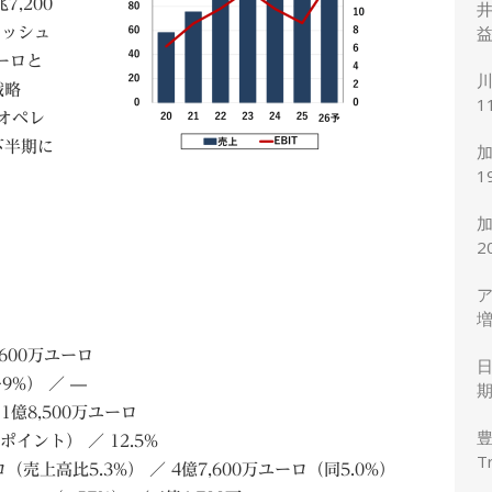
,200
井
益
ャッシュ
ユーロと
川
戦略
1
型オペレ
度
下半期に
加
1
7
2
ア
増
円
,600万ユーロ
9%） ／ —
期
11億8,500万ユーロ
ポイント） ／ 12.5%
T
売上高比5.3%） ／ 4億7,600万ユーロ（同5.0%）