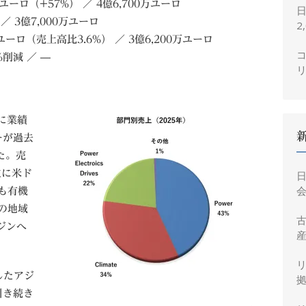
ーロ（+57%） ／ 4億6,700万ユーロ
／ 3億7,000万ユーロ
2
ユーロ（売上高比3.6%） ／ 3億6,200万ユーロ
コ
%削減 ／ —
に業績
ーが過去
た。売
主に米ド
会
も有機
の地域
ジンへ
産
したアジ
拠
引き続き