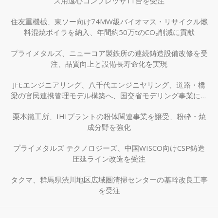
ス用遠心コンプレッサ11台を受注
住友重機械、東ソー向け74MW級バイオマス・リサイクル燃
料混焼ボイラを納入、年間約50万tのCO₂削減に貢献
プライメタルズ、ニューコア製鉄所の連続鋳造設備改修を受
注、品質向上と設備長寿命化を実現
JFEエンジニアリング、八千代エンジニヤリング、道路・橋
梁の官民連携管理モデル構築へ、国交省モデリング事業に採
択
栗本鐵工所、IHIプラントの粉体関連事業を譲受、粉砕・焼
成分野を強化
プライメタルズ テクノロジーズ、中国WISCO向けCSP鋳造
圧延ライン改造を受注
タクマ、群馬県渋川地区広域圏清掃センターの基幹改良工事
を受注