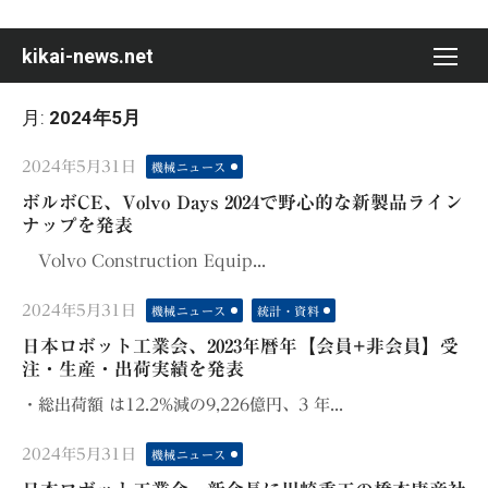
Skip
to
kikai-news.net
content
月:
2024年5月
Posted
2024年5月31日
機械ニュース
on
ボルボCE、Volvo Days 2024で野心的な新製品ライン
ナップを発表
Volvo Construction Equip...
Posted
2024年5月31日
機械ニュース
統計・資料
on
日本ロボット工業会、2023年暦年【会員+非会員】受
注・⽣産・出荷実績を発表
・総出荷額 は12.2%減の9,226億円、3 年...
Posted
2024年5月31日
機械ニュース
on