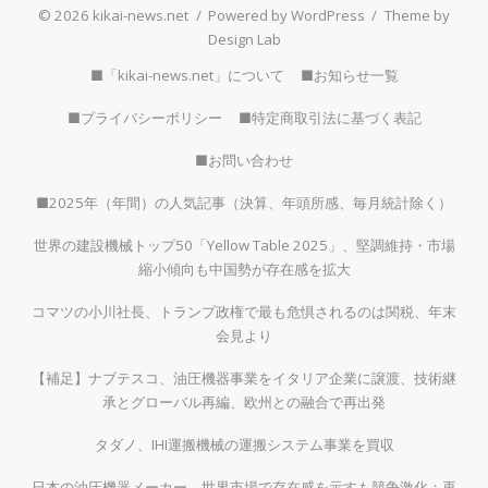
© 2026 kikai-news.net
/
Powered by WordPress
/
Theme by
Design Lab
■「kikai-news.net」について
■お知らせ一覧
■プライバシーポリシー
■特定商取引法に基づく表記
■お問い合わせ
■2025年（年間）の人気記事（決算、年頭所感、毎月統計除く）
世界の建設機械トップ50「Yellow Table 2025」、堅調維持・市場
縮小傾向も中国勢が存在感を拡大
コマツの小川社長、トランプ政権で最も危惧されるのは関税、年末
会見より
【補足】ナブテスコ、油圧機器事業をイタリア企業に譲渡、技術継
承とグローバル再編、欧州との融合で再出発
タダノ、IHI運搬機械の運搬システム事業を買収
日本の油圧機器メーカー、世界市場で存在感を示すも競争激化：再