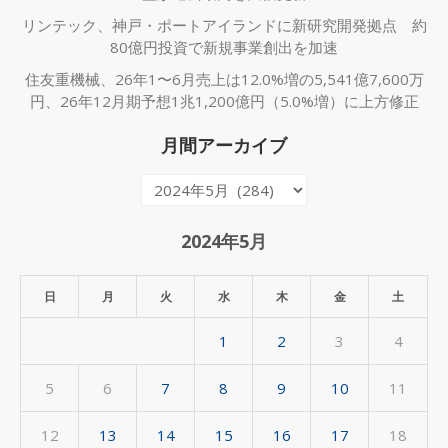
リンテック、神戸・ポートアイランドに新研究開発拠点 約
80億円投資で新規事業創出を加速
住友重機械、26年1〜6月売上は12.0%増の5,541億7,600万
円、26年12月期予想1兆1,200億円（5.0%増）に上方修正
月間アーカイブ
月
間
ア
2024年5月
ー
カ
日
月
火
水
木
金
土
イ
1
2
3
4
ブ
5
6
7
8
9
10
11
12
13
14
15
16
17
18