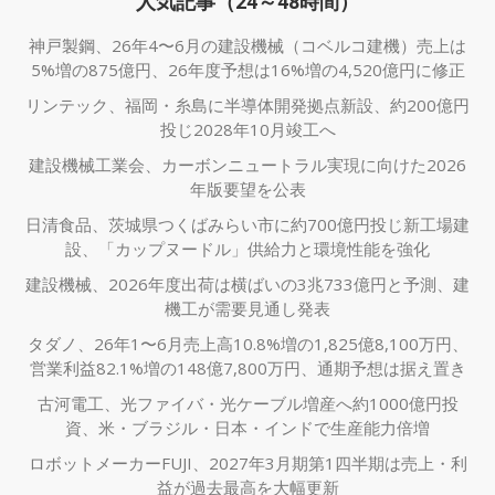
人気記事（24～48時間）
神戸製鋼、26年4〜6月の建設機械（コベルコ建機）売上は
5%増の875億円、26年度予想は16%増の4,520億円に修正
リンテック、福岡・糸島に半導体開発拠点新設、約200億円
投じ2028年10月竣工へ
建設機械工業会、カーボンニュートラル実現に向けた2026
年版要望を公表
日清食品、茨城県つくばみらい市に約700億円投じ新工場建
設、「カップヌードル」供給力と環境性能を強化
建設機械、2026年度出荷は横ばいの3兆733億円と予測、建
機工が需要見通し発表
タダノ、26年1〜6月売上高10.8%増の1,825億8,100万円、
営業利益82.1%増の148億7,800万円、通期予想は据え置き
古河電工、光ファイバ・光ケーブル増産へ約1000億円投
資、米・ブラジル・日本・インドで生産能力倍増
ロボットメーカーFUJI、2027年3月期第1四半期は売上・利
益が過去最高を大幅更新