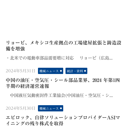
リョービ、メキシコ生産拠点の工場建屋拡張と鋳造設
備を増強
・北米での電動車部品需要増に対応 リョービ（広島...
Posted
2024年5月31日
機械ニュース
統計・資料
on
中国の油圧・空気圧・シール部品業界、2024 年第1四
半期の経済運営速報
中国液圧気動密封件工業協会(中国油圧・空気圧・シ...
Posted
2024年5月30日
機械ニュース
on
エピロック、自律ソリューションプロバイダーASIマ
イニングの残り株式を取得