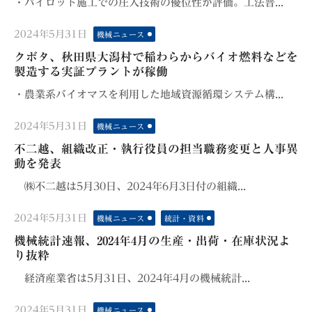
・パイロット施工での圧入技術の優位性が評価。工法普...
Posted
2024年5月31日
機械ニュース
on
クボタ、秋田県大潟村で稲わらからバイオ燃料などを
製造する実証プラントが稼働
・農業系バイオマスを利用した地域資源循環システム構...
Posted
2024年5月31日
機械ニュース
on
不二越、組織改正・執行役員の担当職務変更と人事異
動を発表
㈱不二越は5月30日、2024年6月3日付の組織...
Posted
2024年5月31日
機械ニュース
統計・資料
on
機械統計速報、2024年4月の生産・出荷・在庫状況よ
り抜粋
経済産業省は5月31日、2024年4月の機械統計...
Posted
2024年5月31日
機械ニュース