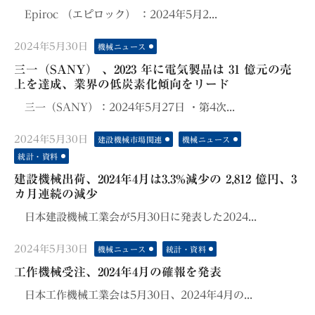
Epiroc （エピロック） ：2024年5月2...
Posted
2024年5月30日
機械ニュース
on
三一（SANY） 、2023 年に電気製品は 31 億元の売
上を達成、業界の低炭素化傾向をリード
三一（SANY）：2024年5月27日 ・第4次...
Posted
2024年5月30日
建設機械市場関連
機械ニュース
on
統計・資料
建設機械出荷、2024年4月は3.3%減少の 2,812 億円、3
カ月連続の減少
日本建設機械工業会が5月30日に発表した2024...
Posted
2024年5月30日
機械ニュース
統計・資料
on
工作機械受注、2024年4月の確報を発表
日本工作機械工業会は5月30日、2024年4月の...