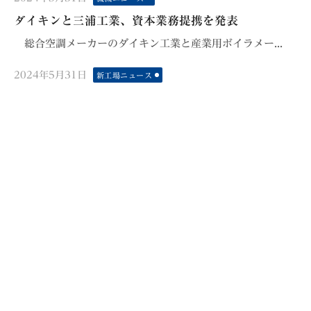
on
ダイキンと三浦工業、資本業務提携を発表
総合空調メーカーのダイキン工業と産業用ボイラメー...
Posted
2024年5月31日
新工場ニュース
on