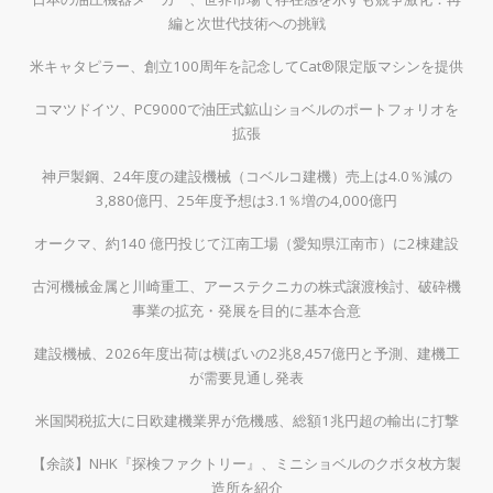
編と次世代技術への挑戦
米キャタピラー、創立100周年を記念してCat®限定版マシンを提供
コマツドイツ、PC9000で油圧式鉱山ショベルのポートフォリオを
拡張
神戸製鋼、24年度の建設機械（コベルコ建機）売上は4.0％減の
3,880億円、25年度予想は3.1％増の4,000億円
オークマ、約140 億円投じて江南工場（愛知県江南市）に2棟建設
古河機械金属と川崎重工、アーステクニカの株式譲渡検討、破砕機
事業の拡充・発展を目的に基本合意
建設機械、2026年度出荷は横ばいの2兆8,457億円と予測、建機工
が需要見通し発表
米国関税拡大に日欧建機業界が危機感、総額1兆円超の輸出に打撃
【余談】NHK『探検ファクトリー』、ミニショベルのクボタ枚方製
造所を紹介