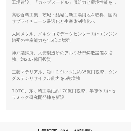
工場建設、「カップヌードル」供給力と環境性能を強
化
高砂香料工業、茨城・結城に新工場用地を取得、国内
サプライチェーン最適化と生産体制強化へ
大同メタル、メキシコでデータセンター向けエンジン
軸受の生産能力を1.5倍に増強
神戸製鋼所、大安製造所のアルミ砂型鋳造設備を増
強、約20.7億円投資
三菱マテリアル、独H.C. Starckに約85億円投資、タン
グステンリサイクル能力を5割増強
TOTO、茅ヶ崎工場に約170億円投資、半導体向けセ
ラミック研究開発棟を新設