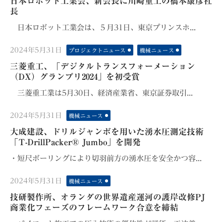
日本ロボット工業会、新会長に川崎重工の橋本康彦社
長
日本ロボット工業会は、５月31日、東京プリンスホ...
Posted
2024年5月31日
プロジェクトニュース
機械ニュース
on
三菱重工、「デジタルトランスフォーメーション
（DX）グランプリ2024」を初受賞
三菱重工業は5月30日、経済産業省、東京証券取引...
Posted
2024年5月31日
機械ニュース
on
大成建設、ドリルジャンボを用いた湧水圧測定技術
「T-DrillPacker® Jumbo」を開発
・短尺ボーリングにより切羽前方の湧水圧を安全かつ容...
Posted
2024年5月31日
機械ニュース
on
技研製作所、オランダの世界遺産運河の護岸改修PJ
商業化フェーズのフレームワーク合意を締結