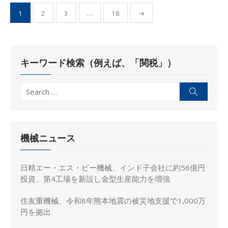
投
1
2
3
…
18
→
稿
の
ペ
キーワード検索（例えば、「関税」）
ー
ジ
Search
Search
送
for:
り
機械ニュース
日精エー・エス・ビー機械、インド子会社に約56億円
投資、第4工場を新設し金型生産能力を増強
住友重機械、令和8年熊本地震の被災地支援で1,000万
円を拠出