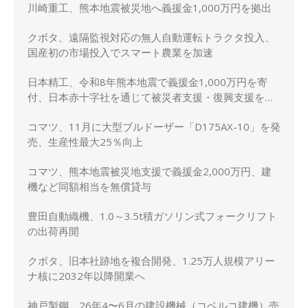
川崎重工、熊本地震被災地へ義援金1,000万円を拠出
クボタ、遠隔監視対応の無人自動運転トラクタ投入、
国産初の市場投入でスマート農業を加速
日本精工、令和8年熊本地震で義援金1,000万円を寄
付、日本赤十字社を通じて被災者支援・復興支援を実
施
コマツ、11月に大型ブルドーザー「D175AX-10」を発
売、生産性最大25％向上
コマツ、熊本地震被災地支援で義援金2,000万円、建
機など同額相当を無償貸与
豊田自動織機、1.0～3.5t積ガソリン式フォークリフト
の出荷再開
クボタ、旧本社跡地を複合開発、1.25万人規模アリー
ナ核に2032年以降開業へ
神戸製鋼、26年4〜6月の建設機械（コベルコ建機）売