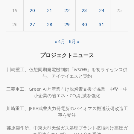
19
20
21
22
23
24
25
26
27
28
29
30
31
« 4月
6月 »
プロジェクトニュース
川崎重工、仮想同期発電機制御「iVSG®」を初ライセンス供
与、アイケイエスと契約
三菱重工、Green AIと産業向け脱炭素支援で協業 中堅・中
小企業の省エネ・CO₂削減を強化
川崎重工、JERA武豊火力発電所のバイオマス搬送設備改造工
事を受注
荏原製作所、中東大型天然ガス処理プラント拡張向け高圧ガ