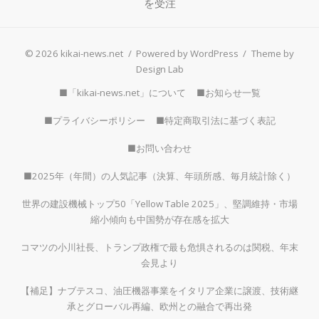
を受注
© 2026 kikai-news.net
/
Powered by WordPress
/
Theme by
Design Lab
■「kikai-news.net」について
■お知らせ一覧
■プライバシーポリシー
■特定商取引法に基づく表記
■お問い合わせ
■2025年（年間）の人気記事（決算、年頭所感、毎月統計除く）
世界の建設機械トップ50「Yellow Table 2025」、堅調維持・市場
縮小傾向も中国勢が存在感を拡大
コマツの小川社長、トランプ政権で最も危惧されるのは関税、年末
会見より
【補足】ナブテスコ、油圧機器事業をイタリア企業に譲渡、技術継
承とグローバル再編、欧州との融合で再出発