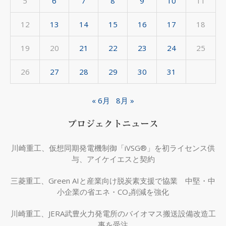
5
6
7
8
9
10
11
12
13
14
15
16
17
18
19
20
21
22
23
24
25
26
27
28
29
30
31
« 6月
8月 »
プロジェクトニュース
川崎重工、仮想同期発電機制御「iVSG®」を初ライセンス供
与、アイケイエスと契約
三菱重工、Green AIと産業向け脱炭素支援で協業 中堅・中
小企業の省エネ・CO₂削減を強化
川崎重工、JERA武豊火力発電所のバイオマス搬送設備改造工
事を受注