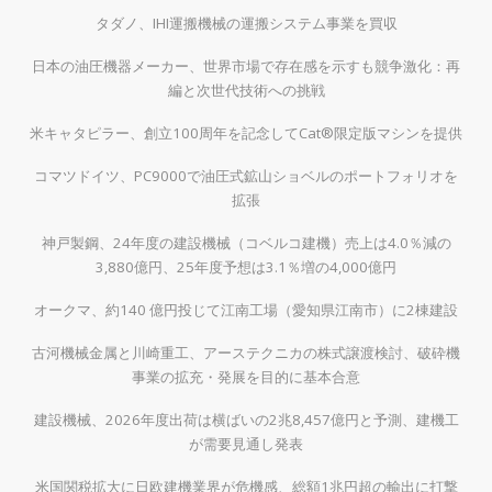
タダノ、IHI運搬機械の運搬システム事業を買収
日本の油圧機器メーカー、世界市場で存在感を示すも競争激化：再
編と次世代技術への挑戦
米キャタピラー、創立100周年を記念してCat®限定版マシンを提供
コマツドイツ、PC9000で油圧式鉱山ショベルのポートフォリオを
拡張
神戸製鋼、24年度の建設機械（コベルコ建機）売上は4.0％減の
3,880億円、25年度予想は3.1％増の4,000億円
オークマ、約140 億円投じて江南工場（愛知県江南市）に2棟建設
古河機械金属と川崎重工、アーステクニカの株式譲渡検討、破砕機
事業の拡充・発展を目的に基本合意
建設機械、2026年度出荷は横ばいの2兆8,457億円と予測、建機工
が需要見通し発表
米国関税拡大に日欧建機業界が危機感、総額1兆円超の輸出に打撃