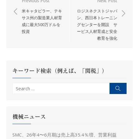
投
Previous Post
Next Post
稿
米キャタピラー、テキ
ロジスネクストジャパ
ナ
サス州の製造業人材育
ン、西日本トレーニン
成に最大500万ドルを
グセンターを開設 サ
ビ
投資
ービス人材育成と安全
ゲ
教育を強化
ー
シ
ョ
ン
キーワード検索（例えば、「関税」）
Search
Search
for:
機械ニュース
SMC、26年4〜6月期は売上高35.4％増、営業利益