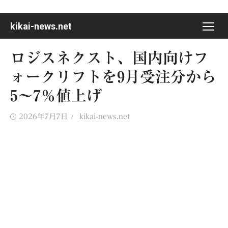
Skip
to
kikai-news.net
content
ロジスネクスト、国内向けフ
ォークリフトを9月受注分から
5～7％値上げ
Posted
Author
2026年7月7日
kikai-news.net
on