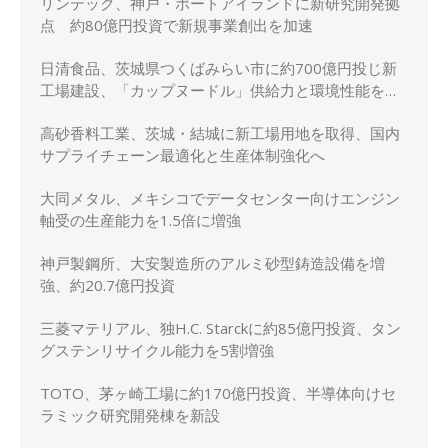
リンテック、神戸・ポートアイランドに新研究開発拠
点 約80億円投資で新規事業創出を加速
日清食品、茨城県つくばみらい市に約700億円投じ新
工場建設、「カップヌードル」供給力と環境性能を強
化
高砂香料工業、茨城・結城に新工場用地を取得、国内
サプライチェーン最適化と生産体制強化へ
大同メタル、メキシコでデータセンター向けエンジン
軸受の生産能力を1.5倍に増強
神戸製鋼所、大安製造所のアルミ砂型鋳造設備を増
強、約20.7億円投資
三菱マテリアル、独H.C. Starckに約85億円投資、タン
グステンリサイクル能力を5割増強
TOTO、茅ヶ崎工場に約170億円投資、半導体向けセ
ラミック研究開発棟を新設