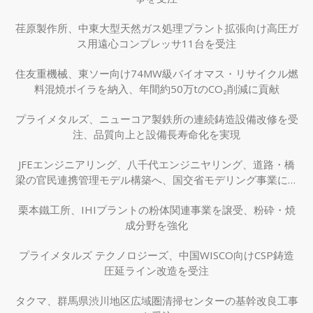
荏原製作所、中東大型天然ガス処理プラント拡張向け高圧ガ
ス用遠心コンプレッサ11台を受注
住友重機械、東ソー向け74MW級バイオマス・リサイクル燃
料混焼ボイラを納入、年間約50万tのCO₂削減に貢献
プライメタルズ、ニューコア製鉄所の連続鋳造設備改修を受
注、品質向上と設備長寿命化を実現
JFEエンジニアリング、八千代エンジニヤリング、道路・橋
梁の官民連携管理モデル構築へ、国交省モデリング事業に採
択
栗本鐵工所、IHIプラントの粉体関連事業を譲受、粉砕・焼
成分野を強化
プライメタルズ テクノロジーズ、中国WISCO向けCSP鋳造
圧延ライン改造を受注
タクマ、群馬県渋川地区広域圏清掃センターの基幹改良工事