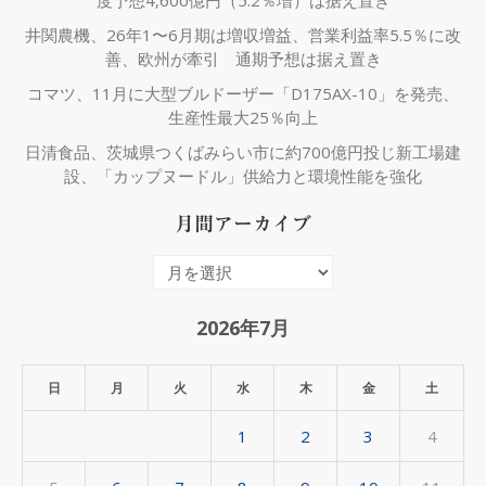
度予想4,600億円（5.2％増）は据え置き
井関農機、26年1〜6月期は増収増益、営業利益率5.5％に改
善、欧州が牽引 通期予想は据え置き
コマツ、11月に大型ブルドーザー「D175AX-10」を発売、
生産性最大25％向上
日清食品、茨城県つくばみらい市に約700億円投じ新工場建
設、「カップヌードル」供給力と環境性能を強化
月間アーカイブ
月
間
ア
2026年7月
ー
カ
日
月
火
水
木
金
土
イ
1
2
3
4
ブ