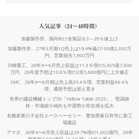
人気記事（24～48時間）
加藤製作所、国内向け全製品を3～20％値上げ
加藤製作所、27年3月期1Q売上は19.4%減の100億2,300万
円、営業損失7,900万円
川崎重工、26年4〜6月売上収益は11.3％増の5,435億7,600
万円、26年度予想は10.8％増の2兆5,600億円に上方修正
SMC、26年4〜6月期は売上高35.4％増、営業利益66.4％
増、通期予想は据え置き
世界の建設機械トップ50「Yellow Table 2025」、堅調維
持・市場縮小傾向も中国勢が存在感を拡大
名糖産業の子会社エースベーカリー、愛知県春日井市に新工
場建設
アマダ、26年4〜6月売上収益は29.7%増の1,002億円、26年