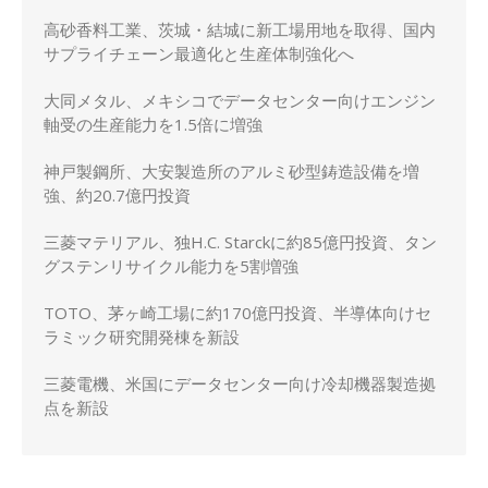
化
高砂香料工業、茨城・結城に新工場用地を取得、国内
サプライチェーン最適化と生産体制強化へ
大同メタル、メキシコでデータセンター向けエンジン
軸受の生産能力を1.5倍に増強
神戸製鋼所、大安製造所のアルミ砂型鋳造設備を増
強、約20.7億円投資
三菱マテリアル、独H.C. Starckに約85億円投資、タン
グステンリサイクル能力を5割増強
TOTO、茅ヶ崎工場に約170億円投資、半導体向けセ
ラミック研究開発棟を新設
三菱電機、米国にデータセンター向け冷却機器製造拠
点を新設