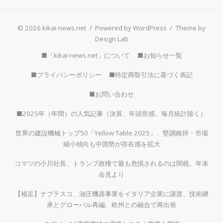
© 2026 kikai-news.net
/
Powered by WordPress
/
Theme by
Design Lab
■「kikai-news.net」について
■お知らせ一覧
■プライバシーポリシー
■特定商取引法に基づく表記
■お問い合わせ
■2025年（年間）の人気記事（決算、年頭所感、毎月統計除く）
世界の建設機械トップ50「Yellow Table 2025」、堅調維持・市場
縮小傾向も中国勢が存在感を拡大
コマツの小川社長、トランプ政権で最も危惧されるのは関税、年末
会見より
【補足】ナブテスコ、油圧機器事業をイタリア企業に譲渡、技術継
承とグローバル再編、欧州との融合で再出発