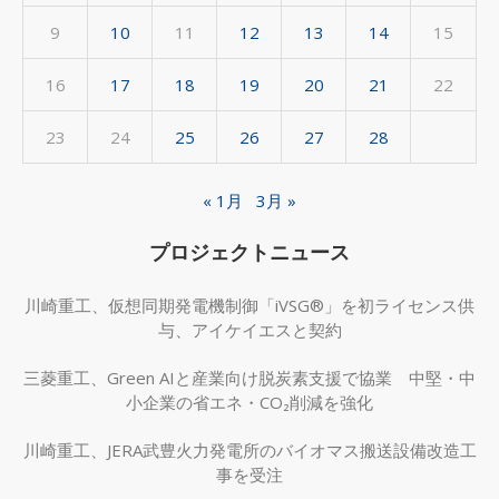
9
10
11
12
13
14
15
16
17
18
19
20
21
22
23
24
25
26
27
28
« 1月
3月 »
プロジェクトニュース
川崎重工、仮想同期発電機制御「iVSG®」を初ライセンス供
与、アイケイエスと契約
三菱重工、Green AIと産業向け脱炭素支援で協業 中堅・中
小企業の省エネ・CO₂削減を強化
川崎重工、JERA武豊火力発電所のバイオマス搬送設備改造工
事を受注