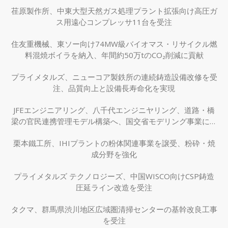
荏原製作所、中東大型天然ガス処理プラント拡張向け高圧ガ
ス用遠心コンプレッサ11台を受注
住友重機械、東ソー向け74MW級バイオマス・リサイクル燃
料混焼ボイラを納入、年間約50万tのCO₂削減に貢献
プライメタルズ、ニューコア製鉄所の連続鋳造設備改修を受
注、品質向上と設備長寿命化を実現
JFEエンジニアリング、八千代エンジニヤリング、道路・橋
梁の官民連携管理モデル構築へ、国交省モデリング事業に採
択
栗本鐵工所、IHIプラントの粉体関連事業を譲受、粉砕・焼
成分野を強化
プライメタルズ テクノロジーズ、中国WISCO向けCSP鋳造
圧延ライン改造を受注
タクマ、群馬県渋川地区広域圏清掃センターの基幹改良工事
を受注