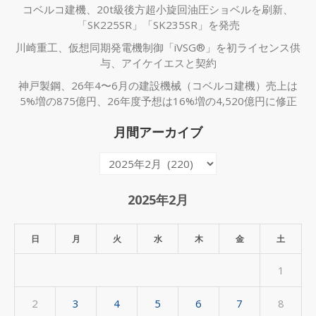
コベルコ建機、20t級後方超小旋回油圧ショベルを刷新、
「SK225SR」「SK235SR」を発売
川崎重工、仮想同期発電機制御「iVSG®」を初ライセンス供
与、アイケイエスと契約
神戸製鋼、26年4〜6月の建設機械（コベルコ建機）売上は
5%増の875億円、26年度予想は16%増の4,520億円に修正
月間アーカイブ
月
間
ア
2025年2月
ー
カ
日
月
火
水
木
金
土
イ
1
ブ
2
3
4
5
6
7
8