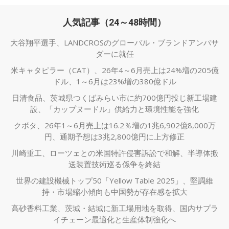
人気記事（24～48時間）
大谷翔平選手、LANDCROSのグローバル・ブランドアンバサ
ダーに就任
米キャタピラー（CAT）、26年4～6月売上は24%増の205億
ドル、1～6月は23%増の380億ドル
日清食品、茨城県つくばみらい市に約700億円投じ新工場建
設、「カップヌードル」供給力と環境性能を強化
クボタ、26年1～6月売上は16.2％増の1兆6,902億8,000万
円、通期予想は3兆2,800億円に上方修正
川崎重工、ローツェとの米国特許侵害訴訟で和解、半導体搬
送装置技術巡る係争を終結
世界の建設機械トップ50「Yellow Table 2025」、堅調維
持・市場縮小傾向も中国勢が存在感を拡大
高砂香料工業、茨城・結城に新工場用地を取得、国内サプラ
イチェーン最適化と生産体制強化へ