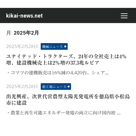
Skip
to
kikai-news.net
content
月:
2025年2月
Posted
2025年2月28日
機械ニュース
on
ユナイテッド・トラクターズ、24年の全社売上は4％
増、建設機械売上は2％増の37.3兆ルピア
・コマツの建機販売は16%減の4,420台、シェア...
Posted
2025年2月28日
新工場ニュース
on
出光興産、次世代営農型太陽光発電所を徳島県小松島
市に建設
・農業と再生可能エネルギー発電の両立に向け国内初 ...