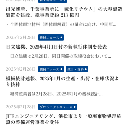
on
出光興産、千葉事業所に「硫化リチウム」の大型製造
装置を建設、総事業費約 213 億円
・全固体電池材料（固体電解質）の量産に向け、中間原...
Posted
2025年2月28日
機械ニュース
on
日立建機、2025年4月1日付の新執行体制を発表
日立建機は2月28日、同日開催の取締役会において...
Posted
2025年2月28日
機械ニュース
統計・資料
on
機械統計速報、2025年1月の生産・出荷・在庫状況よ
り抜粋
経済産業省は2月28日、2025年1月の機械統計...
Posted
2025年2月28日
プロジェクトニュース
on
JFEエンジニアリング、浜松市より一般廃棄物処理施
設の整備運営事業を受注