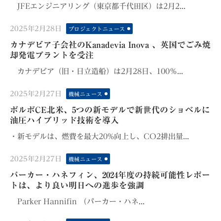
JFEエンジニアリング（東京都千代田区）は2月2...
Posted
2025年2月28日
プロジェクトニュース
on
カナデビア子会社のKanadevia Inova 、英国でごみ焼
却発電プラントを受注
カナデビア（旧・日立造船）は2月28日、100％...
Posted
2025年2月27日
機械ニュース
on
ボルボCE北米、5つの新モデルで新世代のショベルに
油圧ハイブリッド技術を導入
・新モデルは、燃費を最大20%向上し、CO2排出量...
Posted
2025年2月27日
機械ニュース
on
パーカー・ハネフィン、2024年度の持続可能性レポー
トは、より良い明日への進歩を強調
Parker Hannifin （パーカー・ハネ...