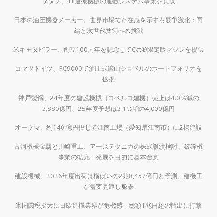
タダノ、IHI運搬機械の運搬システム事業を買収
日本の油圧機器メーカー、世界市場で存在感を示すも競争激化：再
編と次世代技術への挑戦
米キャタピラー、創立100周年を記念してCat®限定版マシンを提供
コマツドイツ、PC9000で油圧式鉱山ショベルのポートフォリオを
拡張
神戸製鋼、24年度の建設機械（コベルコ建機）売上は4.0％減の
3,880億円、25年度予想は3.1％増の4,000億円
オークマ、約140 億円投じて江南工場（愛知県江南市）に2棟建設
古河機械金属と川崎重工、アーステクニカの株式譲渡検討、破砕機
事業の拡充・発展を目的に基本合意
建設機械、2026年度出荷は横ばいの2兆8,457億円と予測、建機工
が需要見通し発表
米国関税拡大に日欧建機業界が危機感、総額1兆円超の輸出に打撃