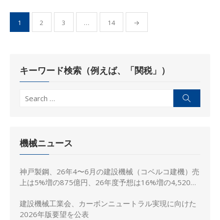
投
1
2
3
…
14
→
稿
の
ペ
キーワード検索（例えば、「関税」）
ー
ジ
Search
Search
送
for:
り
機械ニュース
神戸製鋼、26年4〜6月の建設機械（コベルコ建機）売
上は5%増の875億円、26年度予想は16%増の4,520億
円に修正
建設機械工業会、カーボンニュートラル実現に向けた
2026年版要望を公表