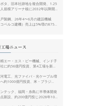
ボタ、旧本社跡地を複合開発、1.25
人規模アリーナ核に2032年以降開
業へ
戸製鋼、26年4〜6月の建設機械
コベルコ建機）売上は5%増の875億
、26年度予想は16%増の4,520億円
に修正
新工場ニュース
日精エー・エス・ビー機械、インド子
社に約56億円投資、第4工場を新設
し金型生産能力を増強
古河電工、光ファイバ・光ケーブル増
へ約1000億円投資、米・ブラジ
ル・日本・インドで生産能力倍増
リンテック、福岡・糸島に半導体開発
点新設、約200億円投じ2028年10
月竣工へ