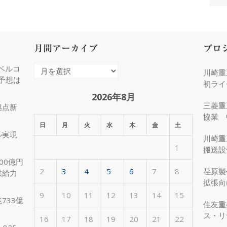
月間アーカイブ
プロ
ベルコ
月
川崎重
度予想は
間
初ライ
ア
2026年8月
三菱重
拠点新
ー
協業 
カ
日
月
火
水
木
金
土
化
ル実現
イ
川崎重
1
ブ
搬送設
00億円
2
3
4
5
6
7
8
荏原製
供給力
拡張向
受注
9
10
11
12
13
14
15
733億
住友重
ス・リ
16
17
18
19
20
21
22
約50