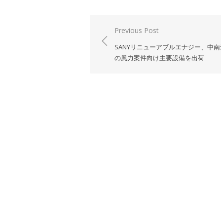
投
Previous Post
稿
SANYリニューアブルエナジー、中南
ナ
の風力案件向け主要設備を出荷
ビ
ゲ
ー
シ
ョ
ン