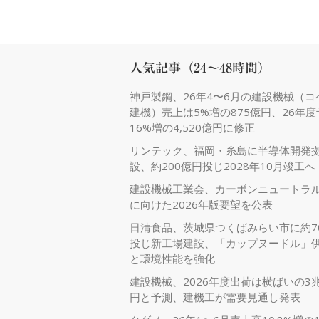
人気記事（24～48時間）
神戸製鋼、26年4〜6月の建設機械（コ
建機）売上は5%増の875億円、26年
16%増の4,520億円に修正
リンテック、福岡・糸島に半導体開発
設、約200億円投じ2028年10月竣工へ
建設機械工業会、カーボンニュートラ
に向けた2026年版要望を公表
日清食品、茨城県つくばみらい市に約7
投じ新工場建設、「カップヌードル」
と環境性能を強化
建設機械、2026年度出荷は横ばいの3兆
円と予測、建機工が需要見通し発表