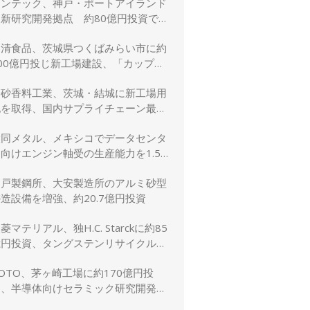
リンテック、神戸・ポートアイランド
に新研究開発拠点 約80億円投資で新
規事業創出を加速
日清食品、茨城県つくばみらい市に約
00億円投じ新工場建設、「カップヌ
ードル」供給力と環境性能を強化
高砂香料工業、茨城・結城に新工場用
地を取得、国内サプライチェーン最適
化と生産体制強化へ
大同メタル、メキシコでデータセンタ
向けエンジン軸受の生産能力を1.5
倍に増強
神戸製鋼所、大安製造所のアルミ砂型
造設備を増強、約20.7億円投資
菱マテリアル、独H.C. Starckに約85
億円投資、タングステンリサイクル能
を5割増強
OTO、茅ヶ崎工場に約170億円投
資、半導体向けセラミック研究開発棟
を新設