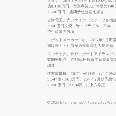
タダノ、26年1〜6月売上高10.8%増の1,
億8,100万円、営業利益82.1%増の148
7,800万円、通期予想は据え置き
古河電工、光ファイバ・光ケーブル増
1000億円投資、米・ブラジル・日本・
で生産能力倍増
ロボットメーカーFUJI、2027年3月期
期は売上・利益が過去最高を大幅更新
リンテック、神戸・ポートアイランド
究開発拠点 約80億円投資で新規事業
加速
住友重機械、26年1〜6月売上は12.0%
5,541億7,600万円、26年12月期予想1
1,200億円（5.0%増）に上方修正
© 2026 kikai-news.net
/
Powered by Word