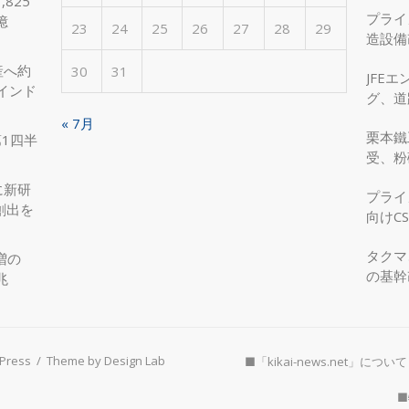
825
プライ
億
23
24
25
26
27
28
29
造設備
を実現
産へ約
30
31
JFE
インド
グ、道
へ、国
« 7月
栗本鐵
第1四半
受、粉
に新研
プライ
創出を
向けC
タクマ
増の
の基幹
兆
Press
/
Theme by Design Lab
■「kikai-news.net」について
■