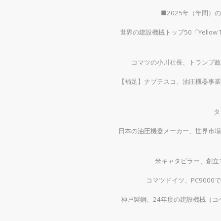
■2025年（年間
世界の建設機械トップ50「Yellow
コマツの小川社長、トランプ政
【補足】ナブテスコ、油圧機器事業
タ
日本の油圧機器メーカー、世界市場
米キャタピラー、創立1
コマツドイツ、PC900
神戸製鋼、24年度の建設機械（コベ