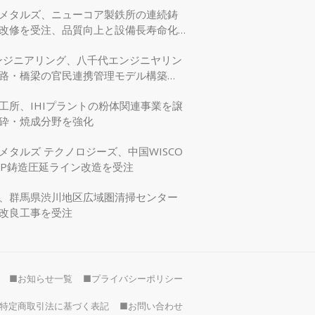
メタルズ、ニューコア製鉄所の連続鋳
改修を受注、品質向上と設備長寿命化
エンジニアリング、八千代エンジニヤリン
路・橋梁の官民連携管理モデル構築
交省モデリング事業に採択
工所、IHIプラントの粉体関連事業を譲
砕・焼成分野を強化
メタルズ テクノロジーズ、中国WISCO
SP鋳造圧延ライン改造を受注
、群馬県渋川地区広域圏清掃センター
改良工事を受注
■お知らせ一覧
■プライバシーポリシー
特定商取引法に基づく表記
■お問い合わせ