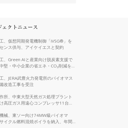
ジェクトニュース
工、仮想同期発電機制御「iVSG®」を
センス供与、アイケイエスと契約
工、Green AIと産業向け脱炭素支援で
中堅・中小企業の省エネ・CO₂削減を強
工、JERA武豊火力発電所のバイオマス
備改造工事を受注
作所、中東大型天然ガス処理プラント
け高圧ガス用遠心コンプレッサ11台を
機械、東ソー向け74MW級バイオマ
サイクル燃料混焼ボイラを納入、年間
万tのCO₂削減に貢献