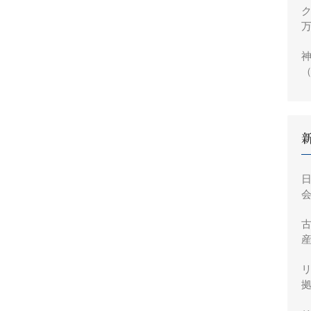
ク
万
神
（
円
会
産
拠