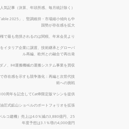
）の人気記事（決算、年頭所感、毎月統計除く）
 Table 2025」、堅調維持・市場縮小傾向も中
国勢が存在感を拡大
権で最も危惧されるのは関税、年末会見より
をイタリア企業に譲渡、技術継承とグローバ
ル再編、欧州との融合で再出発
ダノ、IHI運搬機械の運搬システム事業を買収
で存在感を示すも競争激化：再編と次世代技
術への挑戦
00周年を記念してCat®限定版マシンを提供
0で油圧式鉱山ショベルのポートフォリオを拡張
ルコ建機）売上は4.0％減の3,880億円、25
年度予想は3.1％増の4,000億円