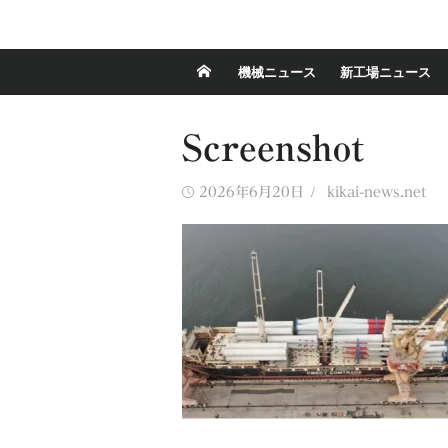
機械ニュース
新工場ニュース
Screenshot
Posted
Author
2026年6月20日
kikai-news.net
on