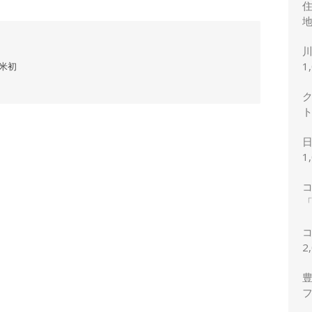
地
1
米初
1
「
2
2
豊