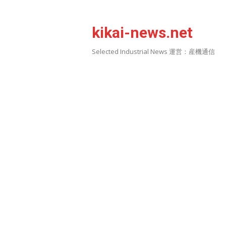
Skip
to
kikai-news.net
content
Selected Industrial News 運営：産機通信