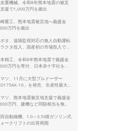
住友重機械、令和8年熊本地震の被災
支援で1,000万円を拠出
川崎重工、熊本地震被災地へ義援金
,000万円を拠出
クボタ、遠隔監視対応の無人自動運転
トラクタ投入、国産初の市場投入でス
マート農業を加速
日本精工、令和8年熊本地震で義援金
,000万円を寄付、日本赤十字社を通
じて被災者支援・復興支援を実施
コマツ、11月に大型ブルドーザー
D175AX-10」を発売、生産性最大
5％向上
コマツ、熊本地震被災地支援で義援金
,000万円、建機など同額相当を無償
貸与
田自動織機、1.0～3.5t積ガソリン式
フォークリフトの出荷再開