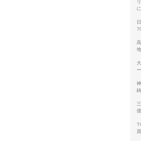
7
ー
鋳
三
力
T