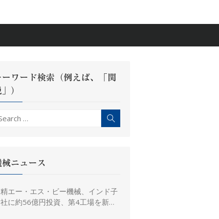
キーワード検索（例えば、「関
税」）
earch
Search
r:
機械ニュース
日精エー・エス・ビー機械、インド子
社に約56億円投資、第4工場を新設
し金型生産能力を増強