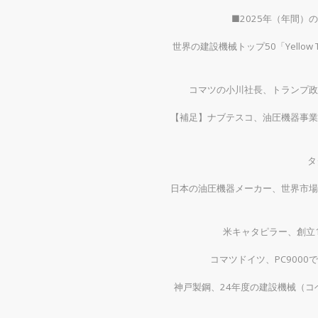
■2025年（年間
世界の建設機械トップ50「Yellow
コマツの小川社長、トランプ政
【補足】ナブテスコ、油圧機器事業
タ
日本の油圧機器メーカー、世界市場
米キャタピラー、創立1
コマツドイツ、PC900
神戸製鋼、24年度の建設機械（コベ