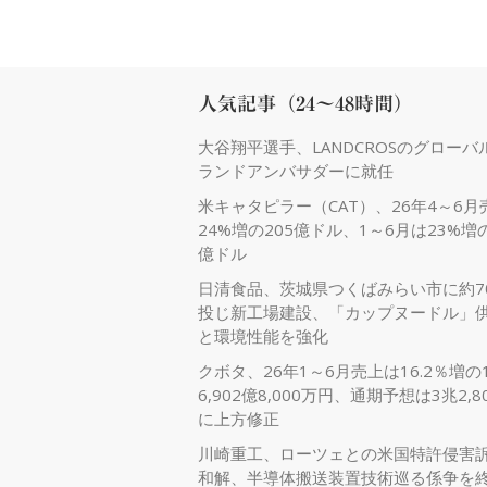
人気記事（24～48時間）
大谷翔平選手、LANDCROSのグローバ
ランドアンバサダーに就任
米キャタピラー（CAT）、26年4～6月
24%増の205億ドル、1～6月は23%増の
億ドル
日清食品、茨城県つくばみらい市に約7
投じ新工場建設、「カップヌードル」
と環境性能を強化
クボタ、26年1～6月売上は16.2％増の
6,902億8,000万円、通期予想は3兆2,8
に上方修正
川崎重工、ローツェとの米国特許侵害
和解、半導体搬送装置技術巡る係争を