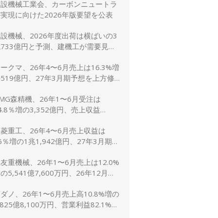
建設機械工業会、カーボンニュートラ
に修正
実現に向けた2026年版要望を公表
設機械、2026年度出荷は横ばいの3
733億円と予測、建機工が需要見通
し発表
ークマ、26年4〜6月売上は16.3%増
519億円、27年3月期予想を上方修
し売上2,600億円に
MG森精機、26年1〜6月受注は
4.8％増の3,352億円、売上収益
1.6％増の2,767億円
菱重工、26年4〜6月売上収益は
6％増の1兆1,942億円、27年3月期予
は売上5兆4,000億円で据え置き
友重機械、26年1〜6月売上は12.0%
の5,541億7,600万円、26年12月期
想1兆1,200億円（5.0%増）に上方
ダノ、26年1〜6月売上高10.8%増の
修正
,825億8,100万円、営業利益82.1%増
148億7,800万円、通期予想は据え