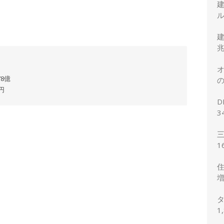
ル
建
兆
オ
78億
の
円
正
D
3
2
三
1
想
住
増
予
タ
1
の