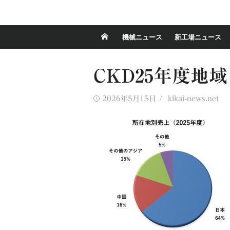
機械ニュース
新工場ニュース
CKD25年度地域
Posted
Author
2026年5月15日
kikai-news.net
on