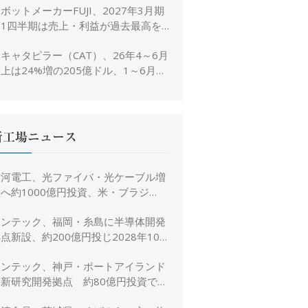
ボットメーカーFUJI、2027年3月期
置き
第1四半期は売上・利益が過去最高を
大幅更新
キャタピラー（CAT）、26年4～6月
上は24%増の205億ドル、1～6月は
3%増の380億ドル
新工場ニュース
古河電工、光ファイバ・光ケーブル増
へ約1000億円投資、米・ブラジ
ル・日本・インドで生産能力倍増
リンテック、福岡・糸島に半導体開発
点新設、約200億円投じ2028年10
月竣工へ
リンテック、神戸・ポートアイランド
に新研究開発拠点 約80億円投資で新
規事業創出を加速