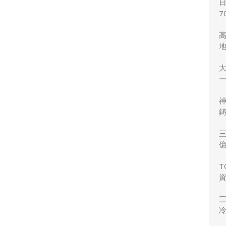
7
ー
鋳
三
力
T