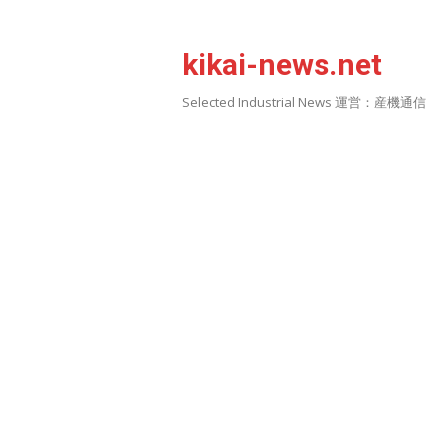
Skip
to
kikai-news.net
content
Selected Industrial News 運営：産機通信