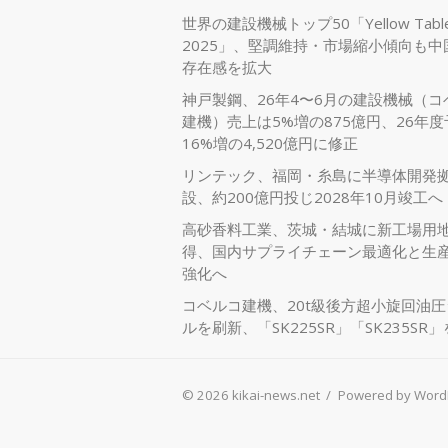
世界の建設機械トップ50「Yellow Tabl
2025」、堅調維持・市場縮小傾向も中
存在感を拡大
神戸製鋼、26年4〜6月の建設機械（コ
建機）売上は5%増の875億円、26年
16%増の4,520億円に修正
リンテック、福岡・糸島に半導体開発
設、約200億円投じ2028年10月竣工へ
高砂香料工業、茨城・結城に新工場用
得、国内サプライチェーン最適化と生
強化へ
コベルコ建機、20t級後方超小旋回油
ルを刷新、「SK225SR」「SK235SR
© 2026 kikai-news.net
/
Powered by Word