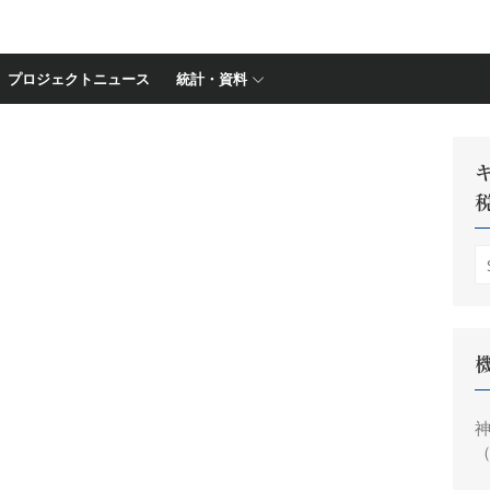
プロジェクトニュース
統計・資料
S
fo
神
（
円