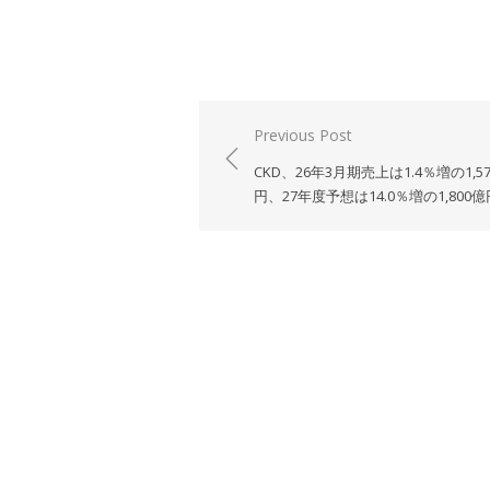
投
Previous Post
稿
CKD、26年3月期売上は1.4％増の1,5
ナ
円、27年度予想は14.0％増の1,800億
ビ
ゲ
ー
シ
ョ
ン