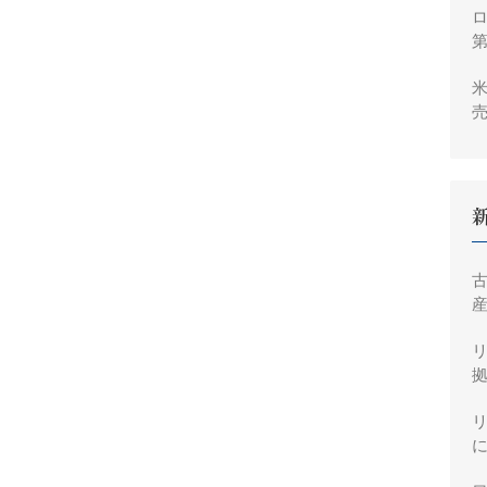
ロ
米
売
2
産
拠