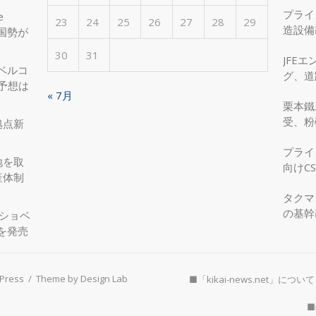
プライ
e
23
24
25
26
27
28
29
造設備
国勢が
を実現
30
31
JFE
ベルコ
グ、道
度予想は
へ、国
« 7月
栗本鐵
受、粉
拠点新
プライ
地を取
向けC
産体制
タクマ
の基幹
圧ショベ
」を発売
Press
/
Theme by Design Lab
■「kikai-news.net」について
■