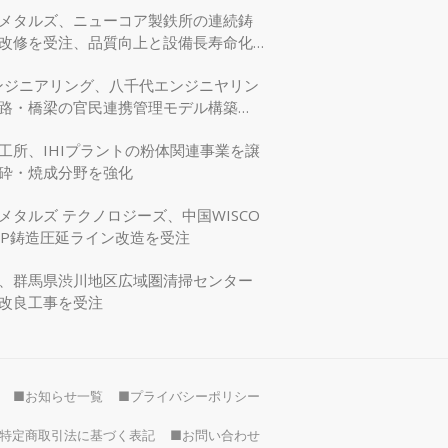
メタルズ、ニューコア製鉄所の連続鋳
改修を受注、品質向上と設備長寿命化
エンジニアリング、八千代エンジニヤリン
路・橋梁の官民連携管理モデル構築
交省モデリング事業に採択
工所、IHIプラントの粉体関連事業を譲
砕・焼成分野を強化
メタルズ テクノロジーズ、中国WISCO
SP鋳造圧延ライン改造を受注
、群馬県渋川地区広域圏清掃センター
改良工事を受注
■お知らせ一覧
■プライバシーポリシー
特定商取引法に基づく表記
■お問い合わせ