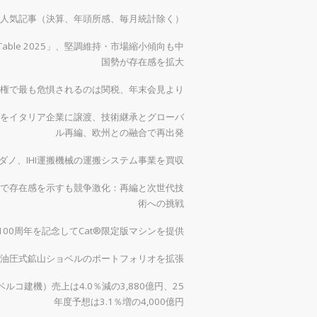
）の人気記事（決算、年頭所感、毎月統計除く）
 Table 2025」、堅調維持・市場縮小傾向も中
国勢が存在感を拡大
権で最も危惧されるのは関税、年末会見より
をイタリア企業に譲渡、技術継承とグローバ
ル再編、欧州との融合で再出発
ダノ、IHI運搬機械の運搬システム事業を買収
で存在感を示すも競争激化：再編と次世代技
術への挑戦
00周年を記念してCat®限定版マシンを提供
0で油圧式鉱山ショベルのポートフォリオを拡張
ルコ建機）売上は4.0％減の3,880億円、25
年度予想は3.1％増の4,000億円