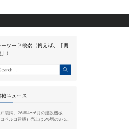
キーワード検索（例えば、「関
税」）
earch
Search
r:
機械ニュース
戸製鋼、26年4〜6月の建設機械
コベルコ建機）売上は5%増の875億
、26年度予想は16%増の4,520億円