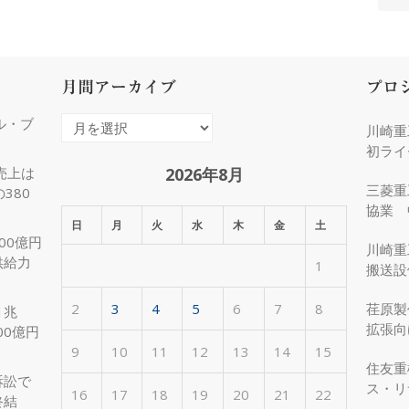
月間アーカイブ
プロ
ル・ブ
月
川崎重
間
初ライ
ア
2026年8月
売上は
三菱重
380
ー
協業 
カ
日
月
火
水
木
金
土
化
00億円
イ
川崎重
供給力
1
ブ
搬送設
2
3
4
5
6
7
8
荏原製
1兆
拡張向
00億円
受注
9
10
11
12
13
14
15
住友重
訴訟で
ス・リ
16
17
18
19
20
21
22
終結
約50