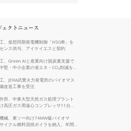
ジェクトニュース
工、仮想同期発電機制御「iVSG®」を
センス供与、アイケイエスと契約
工、Green AIと産業向け脱炭素支援で
中堅・中小企業の省エネ・CO₂削減を強
工、JERA武豊火力発電所のバイオマス
備改造工事を受注
作所、中東大型天然ガス処理プラント
け高圧ガス用遠心コンプレッサ11台を
機械、東ソー向け74MW級バイオマ
サイクル燃料混焼ボイラを納入、年間
万tのCO₂削減に貢献