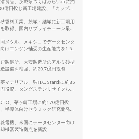
日清食品、茨城県つくばみらい市に約
00億円投じ新工場建設、「カップヌ
ードル」供給力と環境性能を強化
高砂香料工業、茨城・結城に新工場用
地を取得、国内サプライチェーン最適
化と生産体制強化へ
大同メタル、メキシコでデータセンタ
向けエンジン軸受の生産能力を1.5
倍に増強
神戸製鋼所、大安製造所のアルミ砂型
造設備を増強、約20.7億円投資
菱マテリアル、独H.C. Starckに約85
億円投資、タングステンリサイクル能
を5割増強
OTO、茅ヶ崎工場に約170億円投
資、半導体向けセラミック研究開発棟
を新設
三菱電機、米国にデータセンター向け
冷却機器製造拠点を新設