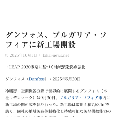
ダンフォス、ブルガリア・ソ
フィアに新工場開設
Posted
Author
2025年10月1日
kikai-news.net
on
・LEAP 2030戦略に基づく地域製造拠点強化
ダンフォス（
Danfoss
）：2025年9月30日
冷暖房・空調機器分野で世界的に展開するダンフォス（本
社：デンマーク）は9月30日、
ブルガリア・ソフィア市
内に
新工場の開所式を執り行った。新工場は敷地面積7,634㎡を
誇り、同社の地域製造体制強化と持続可能な製品供給能力の