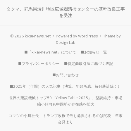
タクマ、群馬県渋川地区広域圏清掃センターの基幹改良工事
を受注
© 2026 kikai-news.net
/
Powered by WordPress
/
Theme by
Design Lab
■「kikai-news.net」について
■お知らせ一覧
■プライバシーポリシー
■特定商取引法に基づく表記
■お問い合わせ
■2025年（年間）の人気記事（決算、年頭所感、毎月統計除く）
世界の建設機械トップ50「Yellow Table 2025」、堅調維持・市場
縮小傾向も中国勢が存在感を拡大
コマツの小川社長、トランプ政権で最も危惧されるのは関税、年末
会見より