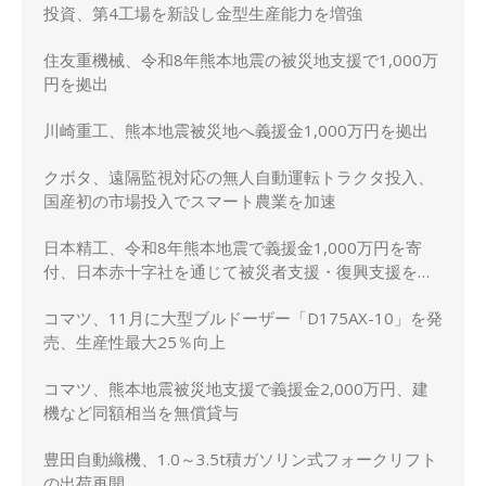
投資、第4工場を新設し金型生産能力を増強
住友重機械、令和8年熊本地震の被災地支援で1,000万
円を拠出
川崎重工、熊本地震被災地へ義援金1,000万円を拠出
クボタ、遠隔監視対応の無人自動運転トラクタ投入、
国産初の市場投入でスマート農業を加速
日本精工、令和8年熊本地震で義援金1,000万円を寄
付、日本赤十字社を通じて被災者支援・復興支援を実
施
コマツ、11月に大型ブルドーザー「D175AX-10」を発
売、生産性最大25％向上
コマツ、熊本地震被災地支援で義援金2,000万円、建
機など同額相当を無償貸与
豊田自動織機、1.0～3.5t積ガソリン式フォークリフト
の出荷再開