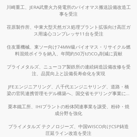
川崎重工、JERA武豊火力発電所のバイオマス搬送設備改造工
事を受注
荏原製作所、中東大型天然ガス処理プラント拡張向け高圧ガ
ス用遠心コンプレッサ11台を受注
住友重機械、東ソー向け74MW級バイオマス・リサイクル燃
料混焼ボイラを納入、年間約50万tのCO₂削減に貢献
プライメタルズ、ニューコア製鉄所の連続鋳造設備改修を受
注、品質向上と設備長寿命化を実現
JFEエンジニアリング、八千代エンジニヤリング、道路・橋
梁の官民連携管理モデル構築へ、国交省モデリング事業に採
択
栗本鐵工所、IHIプラントの粉体関連事業を譲受、粉砕・焼
成分野を強化
プライメタルズ テクノロジーズ、中国WISCO向けCSP鋳造
圧延ライン改造を受注