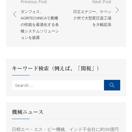
投
Previous Post
Next Post
稿
ダンフォス、
日立エナジー、ケベッ
ナ
AGRITECHNICAで農機
ク州で大型変圧器工場
の性能を最適化する各
を大幅拡張
ビ
種システムソリューシ
ゲ
ョンを披露
ー
シ
ョ
ン
キーワード検索（例えば、「関税」）
Search
Search
for:
機械ニュース
日精エー・エス・ビー機械、インド子会社に約56億円