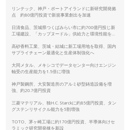
リンテック、神戸・ポートアイランドに新研究開発拠
点 約80億円投資で新規事業創出を加速
日清食品、茨城県つくばみらい市に約700億円投じ新
工場建設、「カップヌードル」供給力と環境性能を強
化
高砂香料工業、茨城・結城に新工場用地を取得、国内
サプライチェーン最適化と生産体制強化へ
大同メタル、メキシコでデータセンター向けエンジン
軸受の生産能力を1.5倍に増強
神戸製鋼所、大安製造所のアルミ砂型鋳造設備を増
強、約20.7億円投資
三菱マテリアル、独H.C. Starckに約85億円投資、タン
グステンリサイクル能力を5割増強
TOTO、茅ヶ崎工場に約170億円投資、半導体向けセ
ラミック研究開発棟を新設