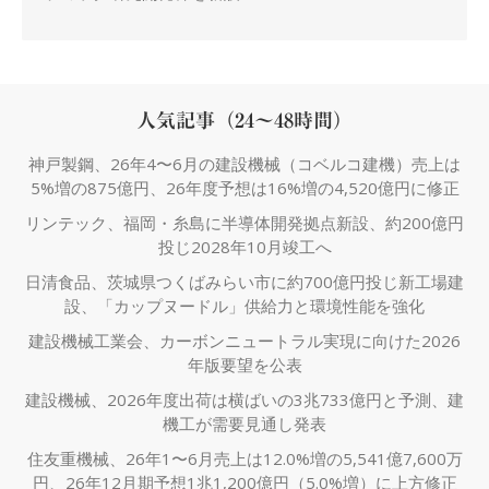
人気記事（24～48時間）
神戸製鋼、26年4〜6月の建設機械（コベルコ建機）売上は
5%増の875億円、26年度予想は16%増の4,520億円に修正
リンテック、福岡・糸島に半導体開発拠点新設、約200億円
投じ2028年10月竣工へ
日清食品、茨城県つくばみらい市に約700億円投じ新工場建
設、「カップヌードル」供給力と環境性能を強化
建設機械工業会、カーボンニュートラル実現に向けた2026
年版要望を公表
建設機械、2026年度出荷は横ばいの3兆733億円と予測、建
機工が需要見通し発表
住友重機械、26年1〜6月売上は12.0%増の5,541億7,600万
円、26年12月期予想1兆1,200億円（5.0%増）に上方修正