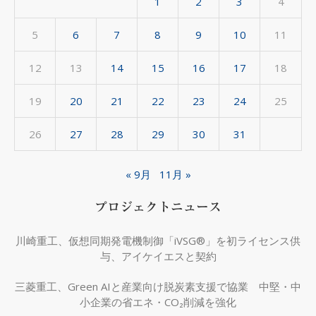
1
2
3
4
ブ
5
6
7
8
9
10
11
12
13
14
15
16
17
18
19
20
21
22
23
24
25
26
27
28
29
30
31
« 9月
11月 »
プロジェクトニュース
川崎重工、仮想同期発電機制御「iVSG®」を初ライセンス供
与、アイケイエスと契約
三菱重工、Green AIと産業向け脱炭素支援で協業 中堅・中
小企業の省エネ・CO₂削減を強化