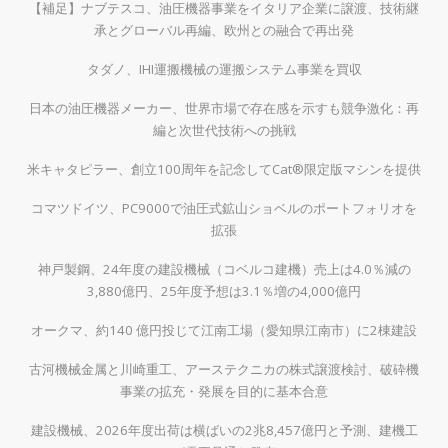
【補足】ナブテスコ、油圧機器事業をイタリア企業に譲渡、技術継
承とグローバル再編、欧州との融合で再出発
タダノ、IHI運搬機械の運搬システム事業を買収
日本の油圧機器メーカー、世界市場で存在感を示すも競争激化：再
編と次世代技術への挑戦
米キャタピラー、創立100周年を記念してCat®限定版マシンを提供
コマツドイツ、PC9000で油圧式鉱山ショベルのポートフォリオを
拡張
神戸製鋼、24年度の建設機械（コベルコ建機）売上は4.0％減の
3,880億円、25年度予想は3.1％増の4,000億円
オークマ、約140 億円投じて江南工場（愛知県江南市）に2棟建設
古河機械金属と川崎重工、アーステクニカの株式譲渡検討、破砕機
事業の拡充・発展を目的に基本合意
建設機械、2026年度出荷は横ばいの2兆8,457億円と予測、建機工