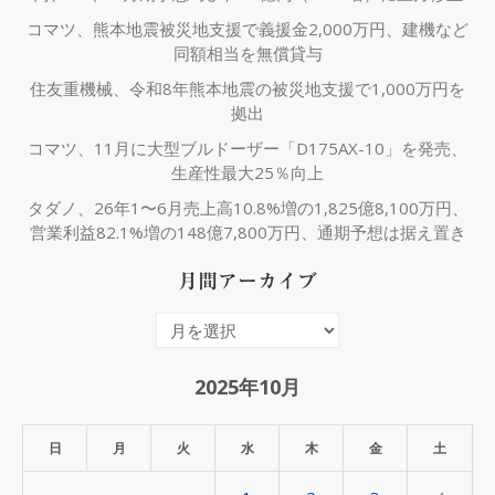
コマツ、熊本地震被災地支援で義援金2,000万円、建機など
同額相当を無償貸与
住友重機械、令和8年熊本地震の被災地支援で1,000万円を
拠出
コマツ、11月に大型ブルドーザー「D175AX-10」を発売、
生産性最大25％向上
タダノ、26年1〜6月売上高10.8%増の1,825億8,100万円、
営業利益82.1%増の148億7,800万円、通期予想は据え置き
月間アーカイブ
月
間
ア
2025年10月
ー
カ
日
月
火
水
木
金
土
イ