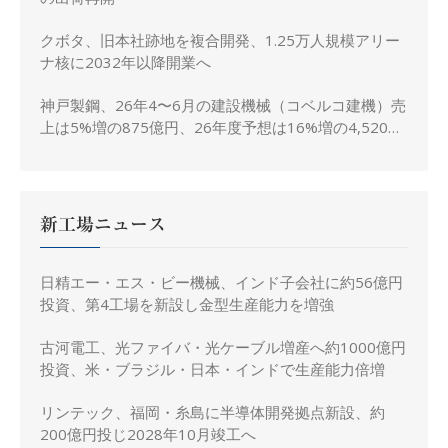
クボタ、旧本社跡地を複合開発、1.25万人規模アリー
ナ核に2032年以降開業へ
神戸製鋼、26年4〜6月の建設機械（コベルコ建機）売
上は5%増の875億円、26年度予想は16%増の4,520億
円に修正
新工場ニュース
日精エー・エス・ビー機械、インド子会社に約56億円
投資、第4工場を新設し金型生産能力を増強
古河電工、光ファイバ・光ケーブル増産へ約1000億円
投資、米・ブラジル・日本・インドで生産能力倍増
リンテック、福岡・糸島に半導体開発拠点新設、約
200億円投じ2028年10月竣工へ