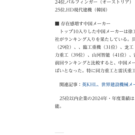
24位.パルフィンガー（オーストリア）
25位.HD現代建機（韓国）
■ 存在感増す中国メーカー
トップ10入りした中国メーカーは徐工（
社がランキング入りを果たしている。具
（29位）、、臨工重機（31位）、龙工
力重工（39位）、山河智能（41位）、
前回ランキングと比較すると、中国メー
ばいとなった。特に同力重工と雷沃重
関連記事：
英KHL、世界建設機械メー
25位以内企業の2024年・年度業績
能。