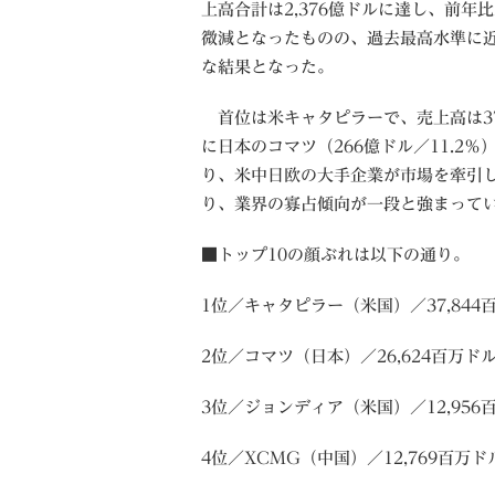
上高合計は2,376億ドルに達し、前年比
微減となったものの、過去最高水準に
な結果となった。
首位は米キャタピラーで、売上高は37
に日本のコマツ（266億ドル／11.2％
り、米中日欧の大手企業が市場を牽引し
り、業界の寡占傾向が一段と強まって
■トップ10の顔ぶれは以下の通り。
1位／キャタピラー（米国）／37,844百
2位／コマツ（日本）／26,624百万ドル
3位／ジョンディア（米国）／12,956百
4位／XCMG（中国）／12,769百万ドル