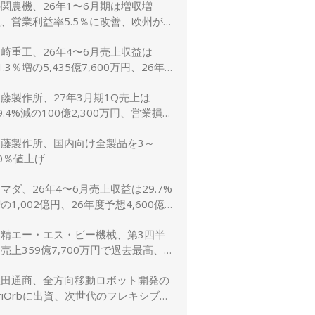
関農機、26年1〜6月期は増収増
、営業利益率5.5％に改善、欧州が
牽引 通期予想は据え置き
崎重工、26年4〜6月売上収益は
1.3％増の5,435億7,600万円、26年
予想は10.8％増の2兆5,600億円に上
藤製作所、27年3月期1Q売上は
方修正
9.4%減の100億2,300万円、営業損失
,900万円
加藤製作所、国内向け全製品を3～
0％値上げ
マダ、26年4〜6月売上収益は29.7%
の1,002億円、26年度予想4,600億
（5.2％増）は据え置き
日精エー・エス・ビー機械、第3四半
売上359億7,700万円で過去最高、
受注も過去最高を更新
豊田通商、全方向移動ロボット開発の
riOrbに出資、次世代のフレキシブル
生産ライン実現へ