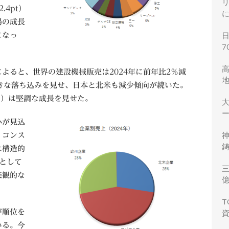
.4pt）
場の成長
になっ
7
ると、世界の建設機械販売は2024年に前年比2％減
きな落ち込みを見せ、日本と北米も減少傾向が続いた。
％）は堅調な成長を見せた。
ー
小が見込
・コンス
鋳
は構造的
として
三
楽観的な
力
T
が順位を
いる。今