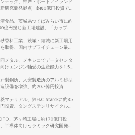
リンテック、神戸・ポートアイランド
に新研究開発拠点 約80億円投資で新
規事業創出を加速
日清食品、茨城県つくばみらい市に約
00億円投じ新工場建設、「カップヌ
ードル」供給力と環境性能を強化
高砂香料工業、茨城・結城に新工場用
地を取得、国内サプライチェーン最適
化と生産体制強化へ
大同メタル、メキシコでデータセンタ
向けエンジン軸受の生産能力を1.5
倍に増強
神戸製鋼所、大安製造所のアルミ砂型
造設備を増強、約20.7億円投資
菱マテリアル、独H.C. Starckに約85
億円投資、タングステンリサイクル能
を5割増強
OTO、茅ヶ崎工場に約170億円投
資、半導体向けセラミック研究開発棟
を新設