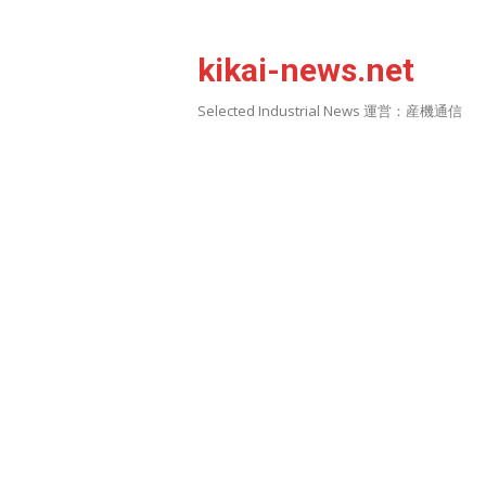
Skip
to
kikai-news.net
content
Selected Industrial News 運営：産機通信