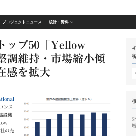
プロジェクトニュース
統計・資料
プ50「Yellow
5」、堅調維持・市場縮小傾
在感を拡大
S
fo
ational
コンス
建設機
S
ow
増
0社の売