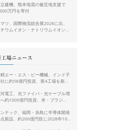
日立建機、熊本地震の被災地支援で
,000万円を寄付
マツ、国際物流総合展2026に出、
リチウムイオン・ナトリウムイオン電
池搭載フォークリフトを参考出展
新工場ニュース
日精エー・エス・ビー機械、インド子
社に約56億円投資、第4工場を新設
し金型生産能力を増強
古河電工、光ファイバ・光ケーブル増
へ約1000億円投資、米・ブラジ
ル・日本・インドで生産能力倍増
リンテック、福岡・糸島に半導体開発
点新設、約200億円投じ2028年10
月竣工へ