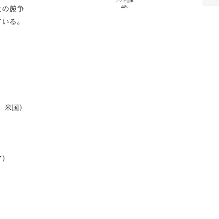
との競争
ている。
G、米国）
ア）