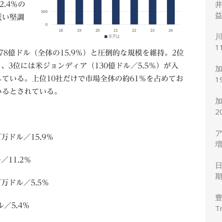
井
2.4％の
益
近い堅調
川
1
8億ドル（全体の15.9％）と圧倒的な規模を維持。2位
度
）、3位には米ジョンディア（130億ドル／5.5％）が入
加
1
ている。上位10社だけで市場全体の約61％を占めてお
7
いるとされている。
2
ア
万ドル／15.9％
増
円
／11.2％
期
万ドル／5.5％
／5.4％
T