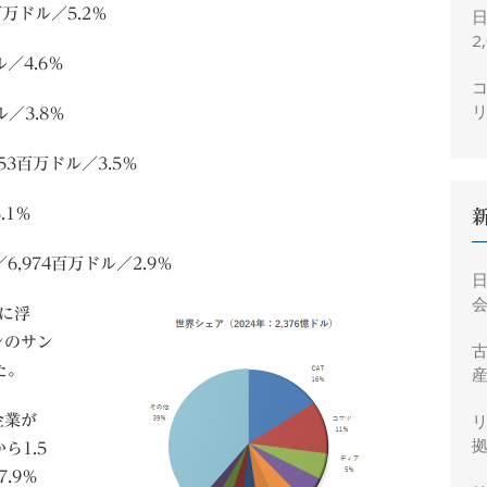
万ドル／5.2％
2
ル／4.6％
コ
／3.8％
53百万ドル／3.5％
.1％
,974百万ドル／2.9％
会
に浮
ンのサン
た。
産
企業が
拠
ら1.5
.9％