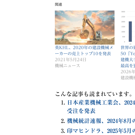
関連
英KHL、2020年の建設機械メ
世界の
ーカーの売上トップ10を発表
50「Ye
2021年5月24日
建機大
機械ニュース
最高を
2026
建設機
こんな記事も読まれています。
日本産業機械工業会、20
受注を発表
機械統計速報、2024年8
印マヒンドラ、2025年5月の