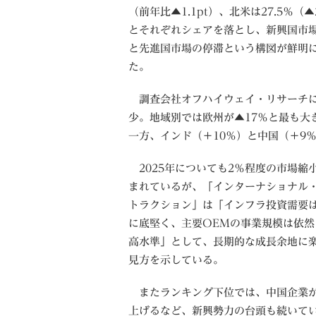
（前年比▲1.1pt）、北米は27.5％（▲2
とそれぞれシェアを落とし、新興国市
と先進国市場の停滞という構図が鮮明
た。
調査会社オフハイウェイ・リサーチによ
少。地域別では欧州が▲17％と最も大
一方、インド（＋10％）と中国（＋9
2025年についても2％程度の市場縮
まれているが、「インターナショナル
トラクション」は「インフラ投資需要
に底堅く、主要OEMの事業規模は依然
高水準」として、長期的な成長余地に
見方を示している。
またランキング下位では、中国企業
上げるなど、新興勢力の台頭も続いて