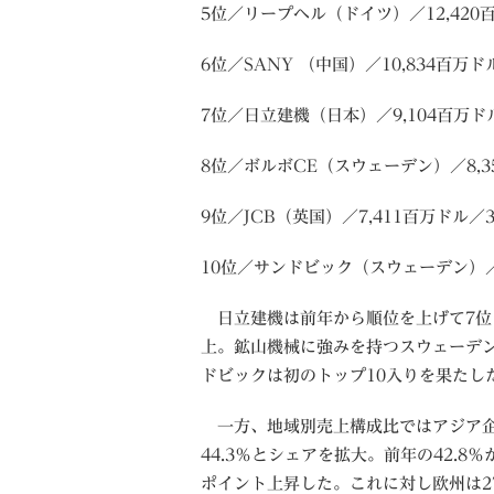
5位／リープヘル（ドイツ）／12,420百
6位／SANY （中国）／10,834百万ド
7位／日立建機（日本）／9,104百万ドル
8位／ボルボCE（スウェーデン）／8,3
9位／JCB（英国）／7,411百万ドル／3
10位／サンドビック（スウェーデン）／6
日立建機は前年から順位を上げて7位
上。鉱山機械に強みを持つスウェーデ
ドビックは初のトップ10入りを果たし
一方、地域別売上構成比ではアジア
44.3％とシェアを拡大。前年の42.8％か
ポイント上昇した。これに対し欧州は27