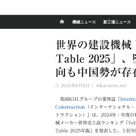
機械ニュース
新工場ニュース
世界の建設機械トッ
Table 202
向も中国勢が存
Posted
Author
2025年6月5日
kikai-news.net
on
英国KHLグループの業界誌「
Intern
Construction
（インターナショナル・
トラクション）」は、2024年・年度の
械メーカー世界売上高ランキング「Yell
Table 2025年版」を発表した。上位5