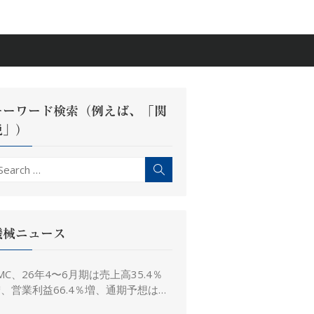
キーワード検索（例えば、「関
税」）
earch
Search
r:
機械ニュース
MC、26年4〜6月期は売上高35.4％
、営業利益66.4％増、通期予想は据
え置き