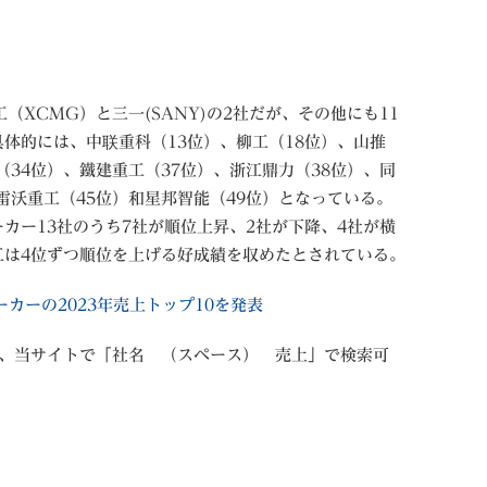
XCMG）と三一(SANY)の2社だが、その他にも11
体的には、中联重科（13位）、柳工（18位）、山推
（34位）、鐵建重工（37位）、浙江鼎力（38位）、同
雷沃重工（45位）和星邦智能（49位）となっている。
カー13社のうち7社が順位上昇、2社が下降、4社が横
工は4位ずつ順位を上げる好成績を収めたとされている。
カーの2023年売上トップ10を発表
は、当サイトで「社名 （スペース） 売上」で検索可