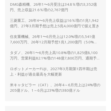
DMG森精機、26年1〜6月受注は34.8％増の3,352億
円、売上収益21.6％増の2,767億円
三菱重工、26年4〜6月売上収益は16％増の1兆1,942
億円、27年3月期予想は売上5兆4,000億円で据え置き
住友重機械、26年1〜6月売上は12.0%増の5,541億
7,600万円、26年12月期予想1兆1,200億円（5.0%
増）に上方修正
タダノ、26年1〜6月売上高10.8%増の1,825億8,100
万円、営業利益82.1%増の148億7,800万円、通期予想
は据え置き
ロボットメーカーFUJI、2027年3月期第1四半期は売
上・利益が過去最高を大幅更新
米キャタピラー（CAT）、26年4～6月売上は24%増の
205億ドル、1～6月は23%増の380億ドル