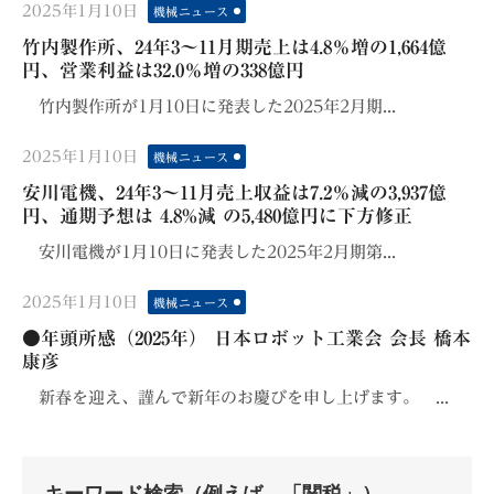
Posted
2025年1月10日
機械ニュース
on
竹内製作所、24年3〜11月期売上は4.8％増の1,664億
円、営業利益は32.0％増の338億円
竹内製作所が1月10日に発表した2025年2月期...
Posted
2025年1月10日
機械ニュース
on
安川電機、24年3〜11月売上収益は7.2％減の3,937億
円、通期予想は 4.8%減 の5,480億円に下方修正
安川電機が1月10日に発表した2025年2月期第...
Posted
2025年1月10日
機械ニュース
on
●年頭所感（2025年） 日本ロボット工業会 会長 橋本
康彦
新春を迎え、謹んで新年のお慶びを申し上げます。 ...
キーワード検索（例えば、「関税」）