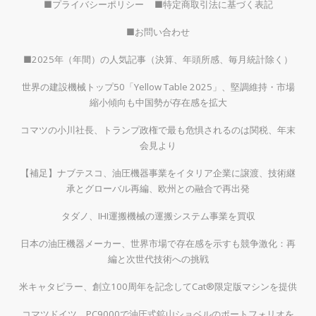
■プライバシーポリシー
■特定商取引法に基づく表記
■お問い合わせ
■2025年（年間）の人気記事（決算、年頭所感、毎月統計除く）
世界の建設機械トップ50「Yellow Table 2025」、堅調維持・市場
縮小傾向も中国勢が存在感を拡大
コマツの小川社長、トランプ政権で最も危惧されるのは関税、年末
会見より
【補足】ナブテスコ、油圧機器事業をイタリア企業に譲渡、技術継
承とグローバル再編、欧州との融合で再出発
タダノ、IHI運搬機械の運搬システム事業を買収
日本の油圧機器メーカー、世界市場で存在感を示すも競争激化：再
編と次世代技術への挑戦
米キャタピラー、創立100周年を記念してCat®限定版マシンを提供
コマツドイツ、PC9000で油圧式鉱山ショベルのポートフォリオを