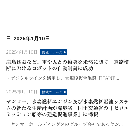
日:
2025年1月10日
Posted
2025年1月10日
機械ニュース
on
鹿島建設など、車や人との衝突を未然に防ぐ 道路横
断におけるロボットの自動制御に成功
・デジタルツインを活用し、大規模複合施設「HANE...
Posted
2025年1月10日
機械ニュース
on
ヤンマー、水素燃料エンジン及び水素燃料電池システ
ムの新たな生産計画が環境省・国土交通省の「ゼロエ
ミッション船等の建造促進事業」に採択
ヤンマーホールディングスのグループ会社であるヤン...