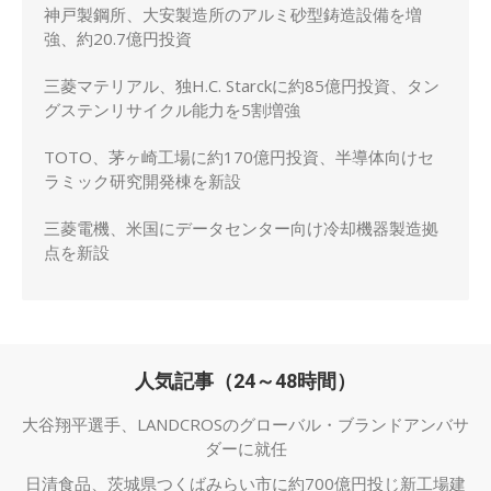
神戸製鋼所、大安製造所のアルミ砂型鋳造設備を増
強、約20.7億円投資
三菱マテリアル、独H.C. Starckに約85億円投資、タン
グステンリサイクル能力を5割増強
TOTO、茅ヶ崎工場に約170億円投資、半導体向けセ
ラミック研究開発棟を新設
三菱電機、米国にデータセンター向け冷却機器製造拠
点を新設
人気記事（24～48時間）
大谷翔平選手、LANDCROSのグローバル・ブランドアンバサ
ダーに就任
日清食品、茨城県つくばみらい市に約700億円投じ新工場建