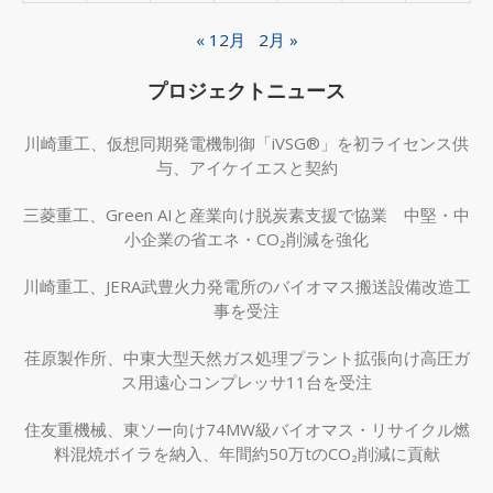
« 12月
2月 »
プロジェクトニュース
川崎重工、仮想同期発電機制御「iVSG®」を初ライセンス供
与、アイケイエスと契約
三菱重工、Green AIと産業向け脱炭素支援で協業 中堅・中
小企業の省エネ・CO₂削減を強化
川崎重工、JERA武豊火力発電所のバイオマス搬送設備改造工
事を受注
荏原製作所、中東大型天然ガス処理プラント拡張向け高圧ガ
ス用遠心コンプレッサ11台を受注
住友重機械、東ソー向け74MW級バイオマス・リサイクル燃
料混焼ボイラを納入、年間約50万tのCO₂削減に貢献