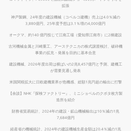
拡張
神戸製鋼、24年度の建設機械（コベルコ建機）売上は4.0％減の
3,880億円、25年度予想は3.1％増の4,000億円
オークマ、約140 億円投じて江南工場（愛知県江南市）に2棟建設
古河機械金属と川崎重工、アーステクニカの株式譲渡検討、破砕機
事業の拡充・発展を目的に基本合意
建設機械、2026年度出荷は横ばいの2兆8,457億円と予測、建機工
が需要見通し発表
米国関税拡大に日欧建機業界が危機感、総額1兆円超の輸出に打撃
【余談】NHK『探検ファクトリー』、ミニショベルのクボタ枚方製
造所を紹介
財務省貿易統計、2024年の建設・鉱山機械輸出は10％減の1兆
7,684億円
経産省の機械統計、2024年の建設機械生産金額は20.4％減の1兆