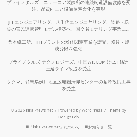
プライメタルズ、ニューコア製鉄所の連続鋳造設備改修を受
注、品質向上と設備長寿命化を実現
JFEエンジニアリング、八千代エンジニヤリング、道路・橋
梁の官民連携管理モデル構築へ、国交省モデリング事業に採
択
栗本鐵工所、IHIプラントの粉体関連事業を譲受、粉砕・焼
成分野を強化
プライメタルズ テクノロジーズ、中国WISCO向けCSP鋳造
圧延ライン改造を受注
タクマ、群馬県渋川地区広域圏清掃センターの基幹改良工事
を受注
© 2026 kikai-news.net
/
Powered by WordPress
/
Theme by
Design Lab
■「kikai-news.net」について
■お知らせ一覧