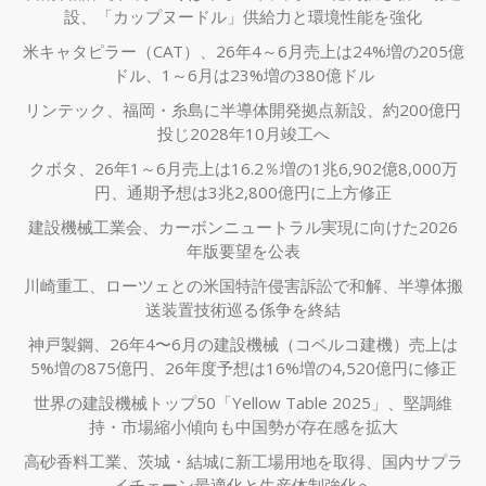
設、「カップヌードル」供給力と環境性能を強化
米キャタピラー（CAT）、26年4～6月売上は24%増の205億
ドル、1～6月は23%増の380億ドル
リンテック、福岡・糸島に半導体開発拠点新設、約200億円
投じ2028年10月竣工へ
クボタ、26年1～6月売上は16.2％増の1兆6,902億8,000万
円、通期予想は3兆2,800億円に上方修正
建設機械工業会、カーボンニュートラル実現に向けた2026
年版要望を公表
川崎重工、ローツェとの米国特許侵害訴訟で和解、半導体搬
送装置技術巡る係争を終結
神戸製鋼、26年4〜6月の建設機械（コベルコ建機）売上は
5%増の875億円、26年度予想は16%増の4,520億円に修正
世界の建設機械トップ50「Yellow Table 2025」、堅調維
持・市場縮小傾向も中国勢が存在感を拡大
高砂香料工業、茨城・結城に新工場用地を取得、国内サプラ
イチェーン最適化と生産体制強化へ