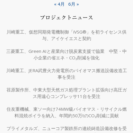
« 4月
6月 »
プロジェクトニュース
川崎重工、仮想同期発電機制御「iVSG®」を初ライセンス供
与、アイケイエスと契約
三菱重工、Green AIと産業向け脱炭素支援で協業 中堅・中
小企業の省エネ・CO₂削減を強化
川崎重工、JERA武豊火力発電所のバイオマス搬送設備改造工
事を受注
荏原製作所、中東大型天然ガス処理プラント拡張向け高圧ガ
ス用遠心コンプレッサ11台を受注
住友重機械、東ソー向け74MW級バイオマス・リサイクル燃
料混焼ボイラを納入、年間約50万tのCO₂削減に貢献
プライメタルズ、ニューコア製鉄所の連続鋳造設備改修を受