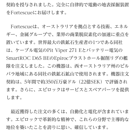
契約を授与されました。完全に自律的で電動の地表採掘装置
をFortescueにお届けします。
Fortescueは、オーストラリアを拠点とする技術、エネル
ギー、金属グループで、業界の商業脱炭素化の加速に重点を
置いています。世界最大の鉄鉱石生産者の1つである同社
は、ケーブル電気のPit Viper 271 Eとバッテリー電気の
SmartROC D65 BEのEpirocブラストホール掘削リグの艦
隊を注文しました。この機器は、西オーストラリア州のピル
バラ地域にある同社の鉄鉱石鉱山で使用されます。機器注文
契約は、5年間で約350百万豪ドル（22億SEK）で評価され
ます。さらに、エピロックはサービスとスペアパーツを提供
します。
最近獲得した注文の多くは、自動化と電化が含まれていま
す。エピロックで革新的な精神で、これらの分野で主導的な
地位を築いたことを誇りに思い、確信しています。