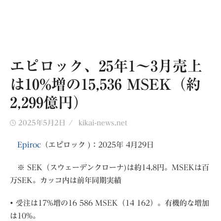
エピロック、25年1〜3月売上
は10%増の15,536 MSEK（約
2,299億円）
Posted
Author
2025年5月2日
kikai-news.net
on
Epiroc
（エピロック )：2025年 4月29日
※ SEK（スウェーデンクローナ)は約14.8円。MSEKは百
万SEK。カッコ内は前年同期実績
• 受注は17%増の16 586 MSEK（14 162）。有機的な増加
は10%。