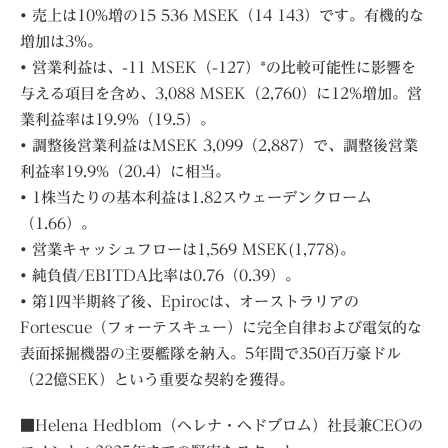
• 売上は10%増の15 536 MSEK（14 143）です。有機的な
増加は3%。
• 営業利益は、-11 MSEK（-127）*の比較可能性に影響を
与える項目を含め、3,088 MSEK（2,760）に12%増加。営
業利益率は19.9%（19.5）。
• 調整後営業利益はMSEK 3,099（2,887）で、調整後営業
利益率19.9%（20.4）に相当。
• 1株当たりの基本利益は1.82スウェーデンクローム
（1.66）。
• 営業キャッシュフローは1,569 MSEK(1,778)。
• 純負債/EBITDA比率は0.76（0.39）。
• 第1四半期終了後、Epirocは、オーストラリアの
Fortescue（フォーテスキュー）に完全自律および電気的な
表面採掘機器の主要艦隊を納入。5年間で350百万豪ドル
（22億SEK）という重要な契約を獲得。
■Helena Hedblom（ヘレナ・ヘドブロム）社長兼CEOの