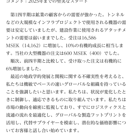
コメント：2025年までの堅実なスタート
第1四半期は鉱業の顧客からの需要が強かった。トンネル
などの大規模なインフラプロジェクトで使用される機器の需
要は安定していましたが、建設作業に使用されるアタッチメ
ントの需要は弱いままでした。受注は16,586
MSEK（14,162）に増加し、10%の有機的成長に相当しま
す。当社の大型機器の注文は600 MSEK（400）でした。
順次、前四半期と比較して、受け取った注文は有機的に
6%増加しました。
最近の地政学的発展と関税に関する不確実性を考えると、
私たちは機敏でペースの速いグローバルな組織を持っている
ことを強調したいと思います。私たちは、状況が変化したと
きに制御し、適応できるものに取り組んでいます。私たちは
市場の動向を綿密に監視しており、すでにロジスティクスと
流通の流れを最適化し、グローバルな製造フットプリントを
活用し、代替サプライヤーを模索し、潜在的な価格影響につ
いてお客様と話し合い始めています。