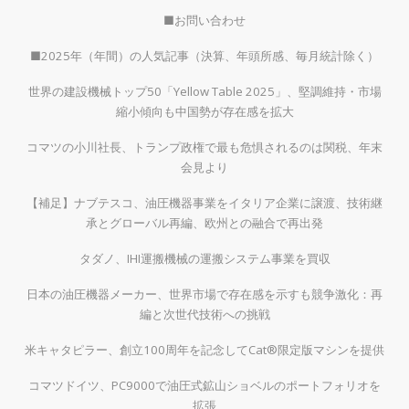
■お問い合わせ
■2025年（年間）の人気記事（決算、年頭所感、毎月統計除く）
世界の建設機械トップ50「Yellow Table 2025」、堅調維持・市場
縮小傾向も中国勢が存在感を拡大
コマツの小川社長、トランプ政権で最も危惧されるのは関税、年末
会見より
【補足】ナブテスコ、油圧機器事業をイタリア企業に譲渡、技術継
承とグローバル再編、欧州との融合で再出発
タダノ、IHI運搬機械の運搬システム事業を買収
日本の油圧機器メーカー、世界市場で存在感を示すも競争激化：再
編と次世代技術への挑戦
米キャタピラー、創立100周年を記念してCat®限定版マシンを提供
コマツドイツ、PC9000で油圧式鉱山ショベルのポートフォリオを
拡張