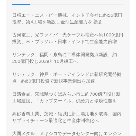
日精エー・エス・ビー機械、インド子会社に約56億円
投資、第4工場を新設し金型生産能力を増強
古河電工、光ファイバ・光ケーブル増産へ約1000億円
投資、米・ブラジル・日本・インドで生産能力倍増
リンテック、福岡・糸島に半導体開発拠点新設、約
200億円投じ2028年10月竣工へ
リンテック、神戸・ポートアイランドに新研究開発拠
点 約80億円投資で新規事業創出を加速
日清食品、茨城県つくばみらい市に約700億円投じ新
工場建設、「カップヌードル」供給力と環境性能を強
化
高砂香料工業、茨城・結城に新工場用地を取得、国内
サプライチェーン最適化と生産体制強化へ
大同メタル、メキシコでデータセンター向けエンジン