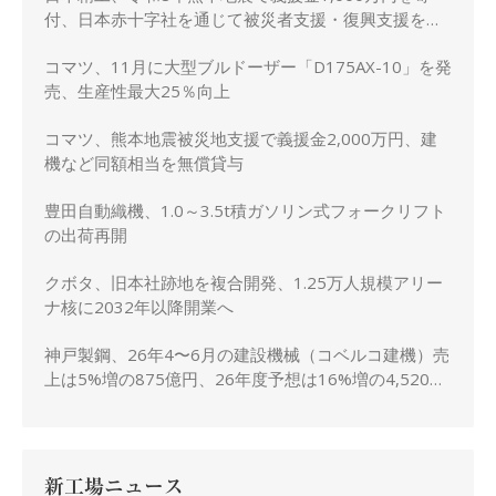
付、日本赤十字社を通じて被災者支援・復興支援を実
施
コマツ、11月に大型ブルドーザー「D175AX-10」を発
売、生産性最大25％向上
コマツ、熊本地震被災地支援で義援金2,000万円、建
機など同額相当を無償貸与
豊田自動織機、1.0～3.5t積ガソリン式フォークリフト
の出荷再開
クボタ、旧本社跡地を複合開発、1.25万人規模アリー
ナ核に2032年以降開業へ
神戸製鋼、26年4〜6月の建設機械（コベルコ建機）売
上は5%増の875億円、26年度予想は16%増の4,520億
円に修正
新工場ニュース