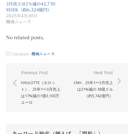
3月売上は2％減の42,730
MSEK（約6,324億円）
2025年4月30日
機械ニュース
No related posts.
Category:
機械ニュース
投
Previous Post
Next Post
稿
HAULOTTE（ホロッ
CNH、25年1〜3月売上
ナ
ト）、25年1〜3月売上
は21%減の 38億ドル
は17%減の1億3,100万
（約5,742億円）
ビ
ユーロ
ゲ
ー
シ
ョ
キーワード検索（例えば、「関税」）