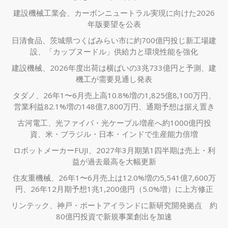
建設機械工業会、カーボンニュートラル実現に向けた2026
年版要望を公表
日清食品、茨城県つくばみらい市に約700億円投じ新工場建
設、「カップヌードル」供給力と環境性能を強化
建設機械、2026年度出荷は横ばいの3兆733億円と予測、建
機工が需要見通し発表
タダノ、26年1〜6月売上高10.8%増の1,825億8,100万円、
営業利益82.1%増の148億7,800万円、通期予想は据え置き
古河電工、光ファイバ・光ケーブル増産へ約1000億円投
資、米・ブラジル・日本・インドで生産能力倍増
ロボットメーカーFUJI、2027年3月期第1四半期は売上・利
益が過去最高を大幅更新
住友重機械、26年1〜6月売上は12.0%増の5,541億7,600万
円、26年12月期予想1兆1,200億円（5.0%増）に上方修正
リンテック、神戸・ポートアイランドに新研究開発拠点 約
80億円投資で新規事業創出を加速