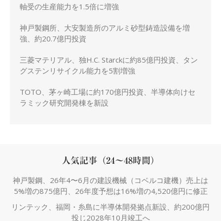
軸受の生産能力を1.5倍に増強
神戸製鋼所、大安製造所のアルミ砂型鋳造設備を増
強、約20.7億円投資
三菱マテリアル、独H.C. Starckに約85億円投資、タン
グステンリサイクル能力を5割増強
TOTO、茅ヶ崎工場に約170億円投資、半導体向けセ
ラミック研究開発棟を新設
人気記事（24～48時間）
神戸製鋼、26年4〜6月の建設機械（コベルコ建機）売上は
5%増の875億円、26年度予想は16%増の4,520億円に修正
リンテック、福岡・糸島に半導体開発拠点新設、約200億円
投じ2028年10月竣工へ