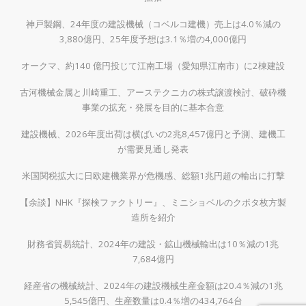
神戸製鋼、24年度の建設機械（コベルコ建機）売上は4.0％減の
3,880億円、25年度予想は3.1％増の4,000億円
オークマ、約140 億円投じて江南工場（愛知県江南市）に2棟建設
古河機械金属と川崎重工、アーステクニカの株式譲渡検討、破砕機
事業の拡充・発展を目的に基本合意
建設機械、2026年度出荷は横ばいの2兆8,457億円と予測、建機工
が需要見通し発表
米国関税拡大に日欧建機業界が危機感、総額1兆円超の輸出に打撃
【余談】NHK『探検ファクトリー』、ミニショベルのクボタ枚方製
造所を紹介
財務省貿易統計、2024年の建設・鉱山機械輸出は10％減の1兆
7,684億円
経産省の機械統計、2024年の建設機械生産金額は20.4％減の1兆
5,545億円、生産数量は0.4％増の434,764台