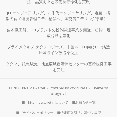
注、品質向上と設備長寿命化を実現
JFEエンジニアリング、八千代エンジニヤリング、道路・橋
梁の官民連携管理モデル構築へ、国交省モデリング事業に採
択
栗本鐵工所、IHIプラントの粉体関連事業を譲受、粉砕・焼
成分野を強化
プライメタルズ テクノロジーズ、中国WISCO向けCSP鋳造
圧延ライン改造を受注
タクマ、群馬県渋川地区広域圏清掃センターの基幹改良工事
を受注
© 2026 kikai-news.net
/
Powered by WordPress
/
Theme by
Design Lab
■「kikai-news.net」について
■お知らせ一覧
■プライバシーポリシー
■特定商取引法に基づく表記