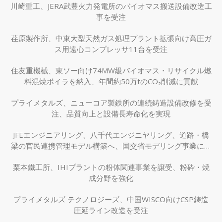
川崎重工、JERA武豊火力発電所のバイオマス搬送設備改造工
事を受注
荏原製作所、中東大型天然ガス処理プラント拡張向け高圧ガ
ス用遠心コンプレッサ11台を受注
住友重機械、東ソー向け74MW級バイオマス・リサイクル燃
料混焼ボイラを納入、年間約50万tのCO₂削減に貢献
プライメタルズ、ニューコア製鉄所の連続鋳造設備改修を受
注、品質向上と設備長寿命化を実現
JFEエンジニアリング、八千代エンジニヤリング、道路・橋
梁の官民連携管理モデル構築へ、国交省モデリング事業に採
択
栗本鐵工所、IHIプラントの粉体関連事業を譲受、粉砕・焼
成分野を強化
プライメタルズ テクノロジーズ、中国WISCO向けCSP鋳造
圧延ライン改造を受注