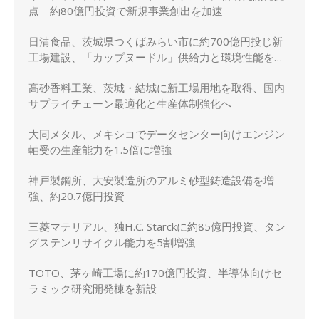
点 約80億円投資で新規事業創出を加速
日清食品、茨城県つくばみらい市に約700億円投じ新
工場建設、「カップヌードル」供給力と環境性能を強
化
高砂香料工業、茨城・結城に新工場用地を取得、国内
サプライチェーン最適化と生産体制強化へ
大同メタル、メキシコでデータセンター向けエンジン
軸受の生産能力を1.5倍に増強
神戸製鋼所、大安製造所のアルミ砂型鋳造設備を増
強、約20.7億円投資
三菱マテリアル、独H.C. Starckに約85億円投資、タン
グステンリサイクル能力を5割増強
TOTO、茅ヶ崎工場に約170億円投資、半導体向けセ
ラミック研究開発棟を新設