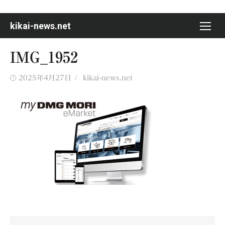
Skip
to
kikai-news.net
content
IMG_1952
Posted
Author
2025年4月27日
kikai-news.net
on