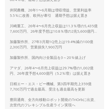
井関農機、26年1〜6月期は増収増益、営業利益率
5.5％に改善、欧州が牽引 通期予想は据え置き
川崎重工、26年4〜6月売上収益は11.3％増の5,435億
7,600万円、26年度予想は10.8％増の2兆5,600億円に
上方修正
加藤製作所、27年3月期1Q売上は19.4%減の100億
2,300万円、営業損失7,900万円
加藤製作所、国内向け全製品を3～20％値上げ
アマダ、26年4〜6月売上収益は29.7%増の1,002億
円、26年度予想4,600億円（5.2％増）は据え置き
日精エー・エス・ビー機械、第3四半期売上359億
7,700万円で過去最高、受注も過去最高を更新
豊田通商、全方向移動ロボット開発のTriOrbに出資、
次世代のフレキシブル生産ライン実現へ