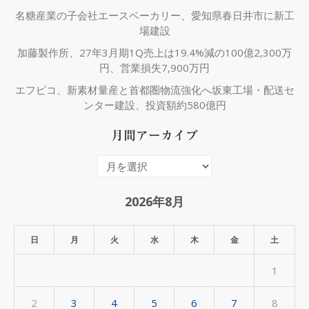
名糖産業の子会社エースベーカリー、愛知県春日井市に新工
場建設
加藤製作所、27年3月期1Q売上は19.4%減の100億2,300万
円、営業損失7,900万円
エフピコ、新素材量産と首都圏物流強化へ坂東工場・配送セ
ンター建設、投資額約580億円
月間アーカイブ
月
間
ア
2026年8月
ー
カ
日
月
火
水
木
金
土
イ
1
ブ
2
3
4
5
6
7
8