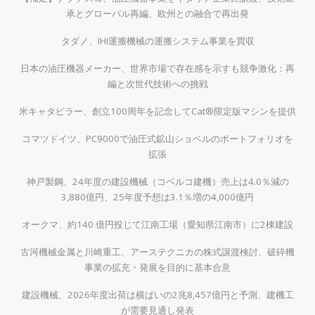
承とグローバル再編、欧州との融合で再出発
タダノ、IHI運搬機械の運搬システム事業を買収
日本の油圧機器メーカー、世界市場で存在感を示すも競争激化：再
編と次世代技術への挑戦
米キャタピラー、創立100周年を記念してCat®限定版マシンを提供
コマツドイツ、PC9000で油圧式鉱山ショベルのポートフォリオを
拡張
神戸製鋼、24年度の建設機械（コベルコ建機）売上は4.0％減の
3,880億円、25年度予想は3.1％増の4,000億円
オークマ、約140 億円投じて江南工場（愛知県江南市）に2棟建設
古河機械金属と川崎重工、アーステクニカの株式譲渡検討、破砕機
事業の拡充・発展を目的に基本合意
建設機械、2026年度出荷は横ばいの2兆8,457億円と予測、建機工
が需要見通し発表