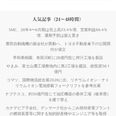
人気記事（24～48時間）
SMC、26年4〜6月期は売上高35.4％増、営業利益66.4％
増、通期予想は据え置き
豊田自動織機の親会社が異動へ、トヨタ不動産傘下の公開買
付が成立
早和果樹園、有田川町に28億円投じ搾汁工場を新設
やまみ、富士山麓工場敷地内に第2工場を建設、総投資56.1
億円
コマツ、国際物流総合展2026に出、リチウムイオン・ナト
リウムイオン電池搭載フォークリフトを参考出展
ナブテスコ、約50億円投じて油圧機器の垂井工場（岐阜県）
を建て替え
カナデビア子会社、デンマーク社からごみ焼却発電プラント
の燃焼装置等に関する知的財産権やエンジニア等を取得