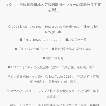
タクマ、群馬県渋川地区広域圏清掃センターの基幹改良工事
を受注
© 2026 kikai-news.net
/
Powered by WordPress
/
Theme by
Design Lab
■「kikai-news.net」について
■お知らせ一覧
■プライバシーポリシー
■特定商取引法に基づく表記
■お問い合わせ
■2025年（年間）の人気記事（決算、年頭所感、毎月統計除く）
世界の建設機械トップ50「Yellow Table 2025」、堅調維持・市場
縮小傾向も中国勢が存在感を拡大
コマツの小川社長、トランプ政権で最も危惧されるのは関税、年末
会見より
【補足】ナブテスコ、油圧機器事業をイタリア企業に譲渡、技術継