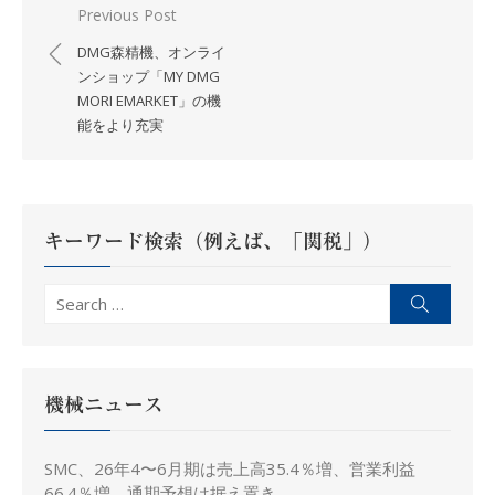
投
Previous Post
稿
DMG森精機、オンライ
ナ
ンショップ「MY DMG
MORI EMARKET」の機
ビ
能をより充実
ゲ
ー
シ
ョ
キーワード検索（例えば、「関税」）
ン
Search
Search
for:
機械ニュース
SMC、26年4〜6月期は売上高35.4％増、営業利益
66.4％増、通期予想は据え置き