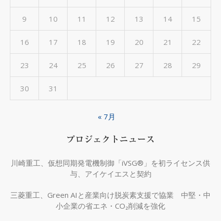
9
10
11
12
13
14
15
16
17
18
19
20
21
22
23
24
25
26
27
28
29
30
31
« 7月
プロジェクトニュース
川崎重工、仮想同期発電機制御「iVSG®」を初ライセンス供
与、アイケイエスと契約
三菱重工、Green AIと産業向け脱炭素支援で協業 中堅・中
小企業の省エネ・CO₂削減を強化