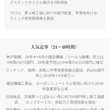
グステンリサイクル能力を5割増強
TOTO、茅ヶ崎工場に約170億円投資、半導体向けセ
ラミック研究開発棟を新設
人気記事（24～48時間）
神戸製鋼、26年4〜6月の建設機械（コベルコ建機）売上は
5%増の875億円、26年度予想は16%増の4,520億円に修正
リンテック、福岡・糸島に半導体開発拠点新設、約200億円
投じ2028年10月竣工へ
建設機械工業会、カーボンニュートラル実現に向けた2026
年版要望を公表
日清食品、茨城県つくばみらい市に約700億円投じ新工場建
設、「カップヌードル」供給力と環境性能を強化
建設機械、2026年度出荷は横ばいの3兆733億円と予測、建