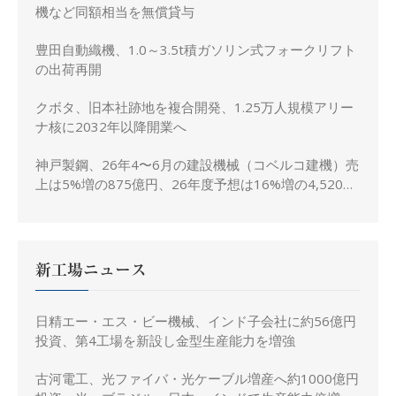
機など同額相当を無償貸与
豊田自動織機、1.0～3.5t積ガソリン式フォークリフト
の出荷再開
クボタ、旧本社跡地を複合開発、1.25万人規模アリー
ナ核に2032年以降開業へ
神戸製鋼、26年4〜6月の建設機械（コベルコ建機）売
上は5%増の875億円、26年度予想は16%増の4,520億
円に修正
新工場ニュース
日精エー・エス・ビー機械、インド子会社に約56億円
投資、第4工場を新設し金型生産能力を増強
古河電工、光ファイバ・光ケーブル増産へ約1000億円