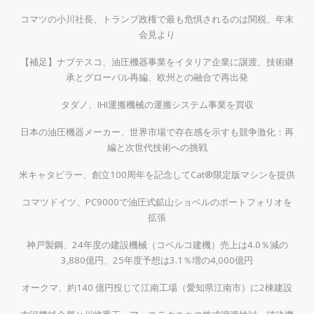
コマツの小川社長、トランプ政権で最も危惧されるのは関税、年末
会見より
【補足】ナブテスコ、油圧機器事業をイタリア企業に譲渡、技術継
承とグローバル再編、欧州との融合で再出発
タダノ、IHI運搬機械の運搬システム事業を買収
日本の油圧機器メーカー、世界市場で存在感を示すも競争激化：再
編と次世代技術への挑戦
米キャタピラー、創立100周年を記念してCat®限定版マシンを提供
コマツドイツ、PC9000で油圧式鉱山ショベルのポートフォリオを
拡張
神戸製鋼、24年度の建設機械（コベルコ建機）売上は4.0％減の
3,880億円、25年度予想は3.1％増の4,000億円
オークマ、約140 億円投じて江南工場（愛知県江南市）に2棟建設