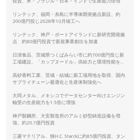
投資、米・ブラジル・日本・インドで生産能力倍増
リンテック、福岡・糸島に半導体開発拠点新設、約
200億円投じ2028年10月竣工へ
リンテック、神戸・ポートアイランドに新研究開発拠
点 約80億円投資で新規事業創出を加速
日清食品、茨城県つくばみらい市に約700億円投じ新
工場建設、「カップヌードル」供給力と環境性能を強
化
高砂香料工業、茨城・結城に新工場用地を取得、国内
サプライチェーン最適化と生産体制強化へ
大同メタル、メキシコでデータセンター向けエンジン
軸受の生産能力を1.5倍に増強
神戸製鋼所、大安製造所のアルミ砂型鋳造設備を増
強、約20.7億円投資
三菱マテリアル、独H.C. Starckに約85億円投資、タン