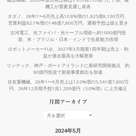
機工が需要見通し発表
タダノ、26年1〜6月売上高10.8%増の1,825億8,100万円、
営業利益82.1%増の148億7,800万円、通期予想は据え置き
古河電工、光ファイバ・光ケーブル増産へ約1000億円投
資、米・ブラジル・日本・インドで生産能力倍増
ロボットメーカーFUJI、2027年3月期第1四半期は売上・利
益が過去最高を大幅更新
リンテック、神戸・ポートアイランドに新研究開発拠点 約
80億円投資で新規事業創出を加速
住友重機械、26年1〜6月売上は12.0%増の5,541億7,600万
円、26年12月期予想1兆1,200億円（5.0%増）に上方修正
月間アーカイブ
月
間
ア
2024年5月