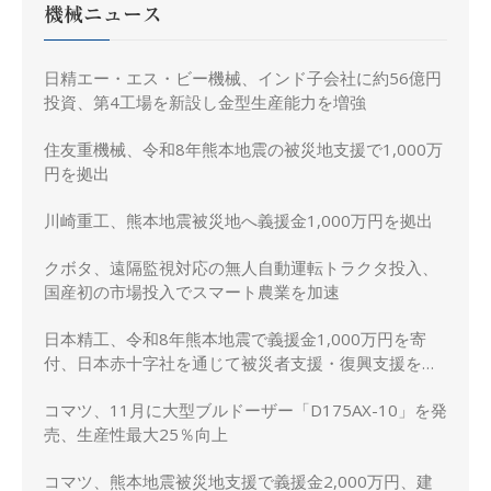
機械ニュース
日精エー・エス・ビー機械、インド子会社に約56億円
投資、第4工場を新設し金型生産能力を増強
住友重機械、令和8年熊本地震の被災地支援で1,000万
円を拠出
川崎重工、熊本地震被災地へ義援金1,000万円を拠出
クボタ、遠隔監視対応の無人自動運転トラクタ投入、
国産初の市場投入でスマート農業を加速
日本精工、令和8年熊本地震で義援金1,000万円を寄
付、日本赤十字社を通じて被災者支援・復興支援を実
施
コマツ、11月に大型ブルドーザー「D175AX-10」を発
売、生産性最大25％向上
コマツ、熊本地震被災地支援で義援金2,000万円、建