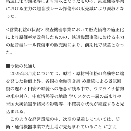
格適正化の効果等により増収となったものの、鉄道機器事業
における主力の超音波レール探傷車の販売減により減収とな
った。
<営業利益の状況> 検査機器事業において販売価格の適正化
により原価率が改善したものの、鉄道機器事業における主力
の超音波レール探傷車の販売減により、前期比で減益となっ
た。
■今後の見通し
2025年3月期については、原油・原材料価格の高騰等に端
を発した物価上昇、各国の金融引き締 め継続による景気回
復の遅れと円安の継続への懸念が残る中で、ウクライナ情勢
や米中対立、中東情勢等の地政 学リスクの一層の高まりや
米国大統領選挙結果の影響等、不確実な状況が継続すると見
込まれる。
このような経営環境の中、次期の見通しについては、防
衛・通信機器事業で売上増が見込まれていること に加え