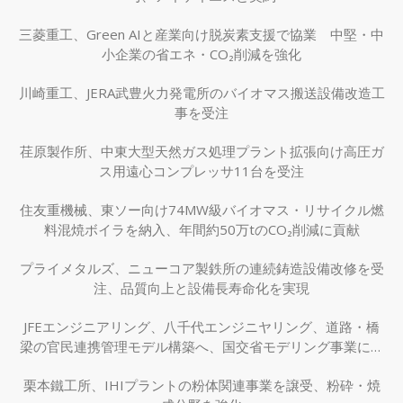
三菱重工、Green AIと産業向け脱炭素支援で協業 中堅・中
小企業の省エネ・CO₂削減を強化
川崎重工、JERA武豊火力発電所のバイオマス搬送設備改造工
事を受注
荏原製作所、中東大型天然ガス処理プラント拡張向け高圧ガ
ス用遠心コンプレッサ11台を受注
住友重機械、東ソー向け74MW級バイオマス・リサイクル燃
料混焼ボイラを納入、年間約50万tのCO₂削減に貢献
プライメタルズ、ニューコア製鉄所の連続鋳造設備改修を受
注、品質向上と設備長寿命化を実現
JFEエンジニアリング、八千代エンジニヤリング、道路・橋
梁の官民連携管理モデル構築へ、国交省モデリング事業に採
択
栗本鐵工所、IHIプラントの粉体関連事業を譲受、粉砕・焼