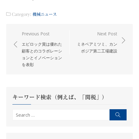
Category:
機械ニュース
投
Previous Post
Next Post
稿
エピロック賞は優れた
ミネベアミツミ、カン
ナ
顧客とのコラボレーシ
ボジア第二工場建設
ョンとイノベーション
ビ
を表彰
ゲ
ー
シ
ョ
キーワード検索（例えば、「関税」）
ン
Search
Search
for: