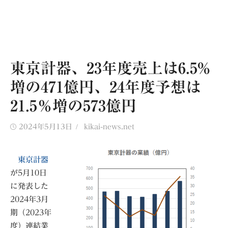
東京計器、23年度売上は6.5%
増の471億円、24年度予想は
21.5％増の573億円
Posted
Author
2024年5月13日
kikai-news.net
on
東京計器
が5月10日
に発表した
2024年3月
期（2023年
度）連結業