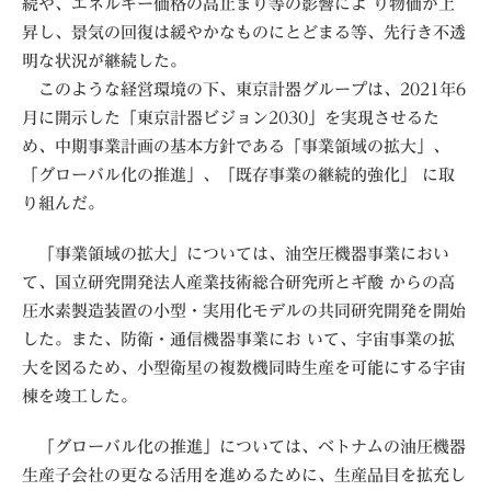
続や、エネルギー価格の高止まり等の影響によ り物価が上
昇し、景気の回復は緩やかなものにとどまる等、先行き不透
明な状況が継続した。
このような経営環境の下、東京計器グループは、2021年6
月に開示した「東京計器ビジョン2030」を実現させるた
め、中期事業計画の基本方針である「事業領域の拡大」、
「グローバル化の推進」、「既存事業の継続的強化」 に取
り組んだ。
「事業領域の拡大」については、油空圧機器事業におい
て、国立研究開発法人産業技術総合研究所とギ酸 からの高
圧水素製造装置の小型・実用化モデルの共同研究開発を開始
した。また、防衛・通信機器事業にお いて、宇宙事業の拡
大を図るため、小型衛星の複数機同時生産を可能にする宇宙
棟を竣工した。
「グローバル化の推進」については、ベトナムの油圧機器
生産子会社の更なる活用を進めるために、生産品目を拡充し