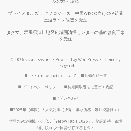
成分野を強化
プライメタルズ テクノロジーズ、中国WISCO向けCSP鋳造
圧延ライン改造を受注
タクマ、群馬県渋川地区広域圏清掃センターの基幹改良工事
を受注
© 2026 kikai-news.net
/
Powered by WordPress
/
Theme by
Design Lab
■「kikai-news.net」について
■お知らせ一覧
■プライバシーポリシー
■特定商取引法に基づく表記
■お問い合わせ
■2025年（年間）の人気記事（決算、年頭所感、毎月統計除く）
世界の建設機械トップ50「Yellow Table 2025」、堅調維持・市場
縮小傾向も中国勢が存在感を拡大