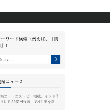
キーワード検索（例えば、「関
税」）
earch
Search
r:
機械ニュース
日精エー・エス・ビー機械、インド子
社に約56億円投資、第4工場を新設
し金型生産能力を増強