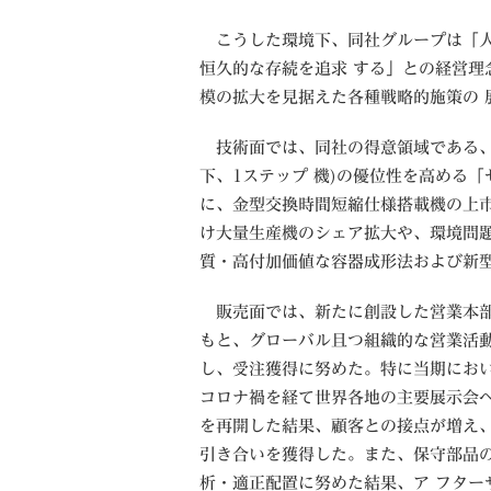
こうした環境下、同社グループは「人
恒久的な存続を追求 する」との経営理
模の拡大を見据えた各種戦略的施策の 
技術面では、同社の得意領域である、
下、1ステップ 機)の優位性を高める
に、金型交換時間短縮仕様搭載機の上
け大量生産機のシェア拡大や、環境問題
質・高付加価値な容器成形法および新型
販売面では、新たに創設した営業本
もと、グローバル且つ組織的な営業活
し、受注獲得に努めた。特に当期にお
コロナ禍を経て世界各地の主要展示会
を再開した結果、顧客との接点が増え
引き合いを獲得した。また、保守部品
析・適正配置に努めた結果、ア フター