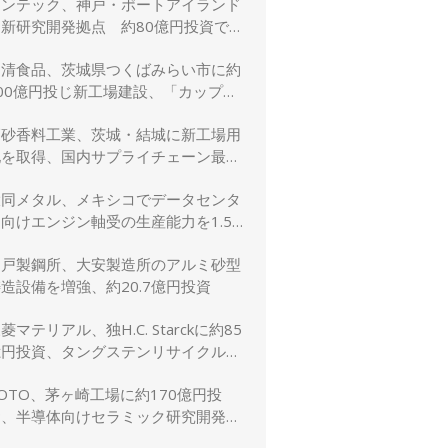
リンテック、神戸・ポートアイランド
に新研究開発拠点 約80億円投資で新
規事業創出を加速
日清食品、茨城県つくばみらい市に約
00億円投じ新工場建設、「カップヌ
ードル」供給力と環境性能を強化
高砂香料工業、茨城・結城に新工場用
地を取得、国内サプライチェーン最適
化と生産体制強化へ
大同メタル、メキシコでデータセンタ
向けエンジン軸受の生産能力を1.5
倍に増強
神戸製鋼所、大安製造所のアルミ砂型
造設備を増強、約20.7億円投資
菱マテリアル、独H.C. Starckに約85
億円投資、タングステンリサイクル能
を5割増強
OTO、茅ヶ崎工場に約170億円投
資、半導体向けセラミック研究開発棟
を新設