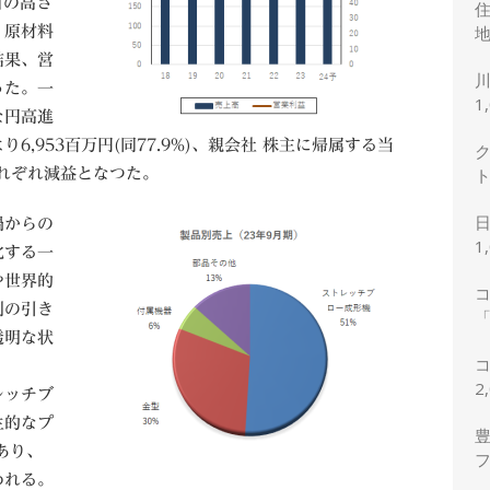
目の高さ
地
、原材料
結果、営
なった。一
1
な円高進
,953百万円(同77.9%)、親会社 株主に帰属する当
とそれぞれ減益となつた。
禍からの
1
化する一
や世界的
利の引き
「
透明な状
2
2
レッチブ
生的なプ
豊
あり、
われる。