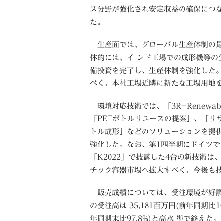
ス分野が強化され安定収益の確保につ
た。
生産面では、グローバル生産体制の最
体的には、イ ンド工場での成形機等の
備投資を完了し、生産体制を強化した
べく、本社工場近隣に新たな工場用地
環境対応技術では、「3R+Renewa
「PETボトルリユースの提案」、「リ
トル成形」などのソリューションを提
強化した。なお、第1四半期にドイツで
「K2022」で披露した4台の新技術
チック容器市場へ拡大すべく、今後も
販売成績については、受注環境が好調
の受注高は 35,181百万円(前年同期比1
年同期末比97.8%)と高水 準で終えた。