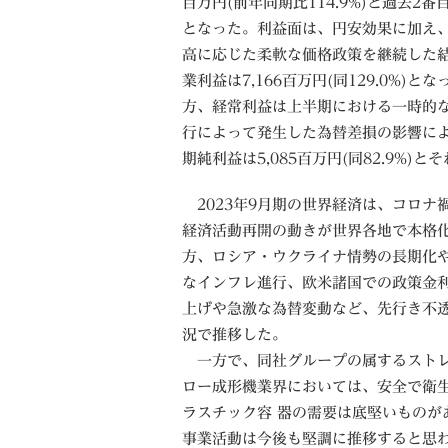
百万円(前年同期比114.9%)と過去2番
となった。利益面は、円安効果に加え
高に応じた柔軟な価格政策を継続した
業利益は7,166百万円(同129.0%)と
方、経常利益は上半期における一時的
行によって発生した為替差損の影響により6
期純利益は5,085百万円(同82.9%)
2023年9月期の世界経済は、コロナ
経済活動再開の動きが世界各地で本格
方、ロシア・ウクライナ情勢の長期化
なインフレ進行、欧米諸国での政策金
上げや急激な為替変動など、先行き不
況で推移した。
一方で、同社グループの属するスト
ロー成形機業界においては、安全で衛
ラスチック容 器の需要は底堅いものが
事業活動は今後も堅調に推移すると思