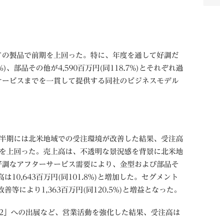
の製品で前期を上回った。特に、年度を通して好調だ
9%)、部品その他が4,590百万円(同118.7%)とそれぞれ過
サービスまでを一貫して提供する同社のビジネスモデル
四半期には北米地域での受注環境が改善した結果、受注高
)と前期を上回った。売上高は、不透明な景況感を背景に北米地
好調なアフターサービス需要により、金型および部品そ
10,643百万円(同101.8%)と増加した。セグメント
等により1,363百万円(同120.5%)と増益となった。
22」への出展など、営業活動を強化した結果、受注高は