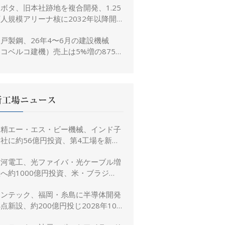
ボタ、旧本社跡地を複合開発、1.25
人規模アリーナ核に2032年以降開
業へ
戸製鋼、26年4〜6月の建設機械
コベルコ建機）売上は5%増の875億
、26年度予想は16%増の4,520億円
に修正
新工場ニュース
日精エー・エス・ビー機械、インド子
社に約56億円投資、第4工場を新設
し金型生産能力を増強
古河電工、光ファイバ・光ケーブル増
へ約1000億円投資、米・ブラジ
ル・日本・インドで生産能力倍増
リンテック、福岡・糸島に半導体開発
点新設、約200億円投じ2028年10
月竣工へ