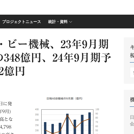
プロジェクトニュース
統計・資料
ビー機械、23年9月期
の348億円、24年9月期予
72億円
S
fo
0日に発
年9月)
高とな
会
798