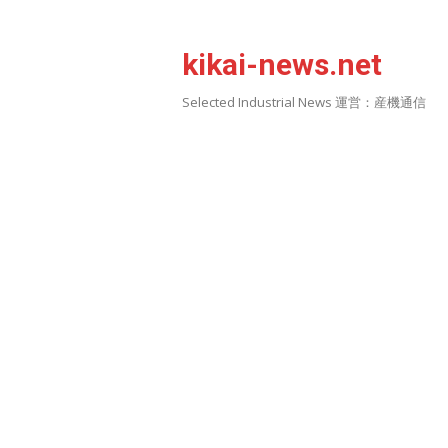
Skip
to
kikai-news.net
content
Selected Industrial News 運営：産機通信