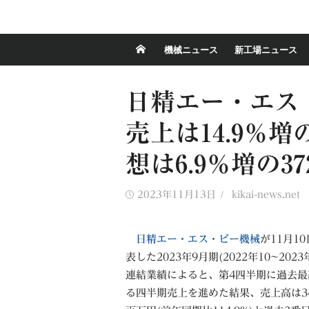
機械ニュース
新工場ニュース
日精エー・エス・
売上は14.9％増
想は6.9％増の3
Posted
Author
2023年11月13日
kikai-news.net
on
日精エー・エス・ビー機械
が11月1
表した2023年9月期(2022年10~2023
連結業績によると、第4四半期に過去最
る四半期売上を進めた結果、売上高は34,