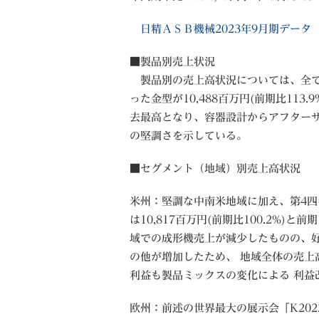
日精ＡＳＢ機械2023年9月期データ
■製品別売上状況
製品別の売上高状況については、全て
った金型が10,488百万円(前期比113.
去最高となり、容器設計からアフター
の堅調さを示している。
■セグメント（地域）別売上高状況
米州：堅調な中南米地域に加え、第4
は10,817百万円(前期比100.2%
域での成形機売上が減少したものの、
の他が増加したため、 地域全体の売上高は
利益も製品ミックスの変化による 利益改善
欧州：前述の世界最大の展示会「K20