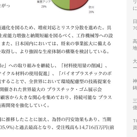
ながっ
7
適化を図るため、増産対応とリスク分散を進めた。具
生産能力増強と納期短縮を図るべく、工作機械等への設
。また、日本国内においては、将来の事業拡大に備える
を取得し、より強固な生産体制の構築を検討している。
ble」への取り組みを継続し、「材料使用量の削減」、
ー
サイクル材料の使用促進」、「バイオプラスチックのボ
供することで、全世界において環境配慮型の技術提案を
鋳
開催された世界最大の プラスチック・ゴム展示会
は、顧客から大きな関心を集めており、持続可能な プラス
三
技術開発を強化していく。
力
に推移したことに加え、為替の円安効果もあり、当期
T
05.9%)と過去最高となり、受注残高も14,716百万円(前