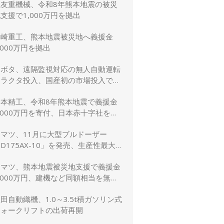
住友重機械、令和8年熊本地震の被災
支援で1,000万円を拠出
川崎重工、熊本地震被災地へ義援金
,000万円を拠出
クボタ、遠隔監視対応の無人自動運転
トラクタ投入、国産初の市場投入でス
マート農業を加速
日本精工、令和8年熊本地震で義援金
,000万円を寄付、日本赤十字社を通
じて被災者支援・復興支援を実施
コマツ、11月に大型ブルドーザー
D175AX-10」を発売、生産性最大
5％向上
コマツ、熊本地震被災地支援で義援金
,000万円、建機など同額相当を無償
貸与
田自動織機、1.0～3.5t積ガソリン式
フォークリフトの出荷再開