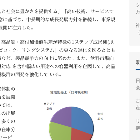
ク
万
と社会に豊かさを提供する」「高い技術、サービスで
念に基づき、中長期的な成長発展方針を継続し、事業規
神
展開に注力した。
（
円
高品質・高付加価値生産が特徴の1ステップ成形機(以
「ゼロ・クーリングシステム」の更なる進化を図るととも
市など、製品競争力の向上に努めた。また、飲料市場向
対応 を含む幅広い用途への容器利用を企図して、高品
機群の開発を強化して いる。
会
部体制の
動を展開
いては、
産
への出展
、多くの
拠
の在庫分
サービ