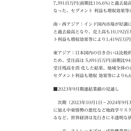
7,391百万円(前期比116.6%)と過去
なった。セグメント 利益も増収効果等によ
南・西アジア：インド国内市場が好調に推移
と過去最高となり、売上高も10,192百
ト利益も増収効果等により1,419百万円(
東アジア：日本国内の引き合いは比較
ため、受注高は 5,891百万円(前期比
受注残高を消 化した結果、地域全体の売上
セグメント利益も増収 効果等により6,61
■2023年9月期連結業績の見通し
次期（2023年10月1日～2024年
に加え中東情勢の悪化など地政学リス
るなど、世界経済は先行きに不透明な