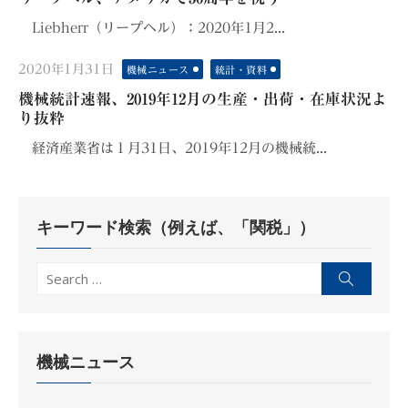
Liebherr（リープヘル）：2020年1月2...
Posted
2020年1月31日
機械ニュース
統計・資料
on
機械統計速報、2019年12月の生産・出荷・在庫状況よ
り抜粋
経済産業省は１月31日、2019年12月の機械統...
キーワード検索（例えば、「関税」）
Search
Search
for:
機械ニュース