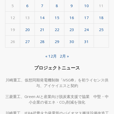
5
6
7
8
9
10
11
12
13
14
15
16
17
18
19
20
21
22
23
24
25
26
27
28
29
30
31
« 12月
2月 »
プロジェクトニュース
川崎重工、仮想同期発電機制御「iVSG®」を初ライセンス供
与、アイケイエスと契約
三菱重工、Green AIと産業向け脱炭素支援で協業 中堅・中
小企業の省エネ・CO₂削減を強化
川崎重工、JERA武豊火力発電所のバイオマス搬送設備改造工