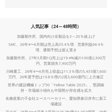
人気記事（24～48時間）
加藤製作所、国内向け全製品を3～20％値上げ
SMC、26年4〜6月期は売上高35.4％増、営業利益66.4％
増、通期予想は据え置き
加藤製作所、27年3月期1Q売上は19.4%減の100億2,300万
円、営業損失7,900万円
川崎重工、26年4〜6月売上収益は11.3％増の5,435億7,600
万円、26年度予想は10.8％増の2兆5,600億円に上方修正
世界の建設機械トップ50「Yellow Table 2025」、堅調維
持・市場縮小傾向も中国勢が存在感を拡大
名糖産業の子会社エースベーカリー、愛知県春日井市に新工
場建設
アマダ、26年4〜6月売上収益は29.7%増の1,002億円、26年