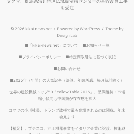
タクマ、群馬県渋川地区広域圏清掃センターの基幹改良工事
を受注
© 2026 kikai-news.net
/
Powered by WordPress
/
Theme by
Design Lab
■「kikai-news.net」について
■お知らせ一覧
■プライバシーポリシー
■特定商取引法に基づく表記
■お問い合わせ
■2025年（年間）の人気記事（決算、年頭所感、毎月統計除く）
世界の建設機械トップ50「Yellow Table 2025」、堅調維持・市場
縮小傾向も中国勢が存在感を拡大
コマツの小川社長、トランプ政権で最も危惧されるのは関税、年末
会見より
【補足】ナブテスコ、油圧機器事業をイタリア企業に譲渡、技術継