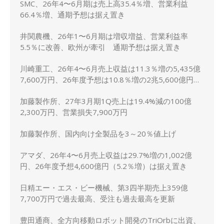
SMC、26年4〜6月期は売上高35.4％増、営業利益
66.4％増、通期予想は据え置き
井関農機、26年1〜6月期は増収増益、営業利益率
5.5％に改善、欧州が牽引 通期予想は据え置き
川崎重工、26年4〜6月売上収益は11.3％増の5,435億
7,600万円、26年度予想は10.8％増の2兆5,600億円に
上方修正
加藤製作所、27年3月期1Q売上は19.4%減の100億
2,300万円、営業損失7,900万円
加藤製作所、国内向け全製品を3～20％値上げ
アマダ、26年4〜6月売上収益は29.7%増の1,002億
円、26年度予想4,600億円（5.2％増）は据え置き
日精エー・エス・ビー機械、第3四半期売上359億
7,700万円で過去最高、受注も過去最高を更新
豊田通商、全方向移動ロボット開発のTriOrbに出資、