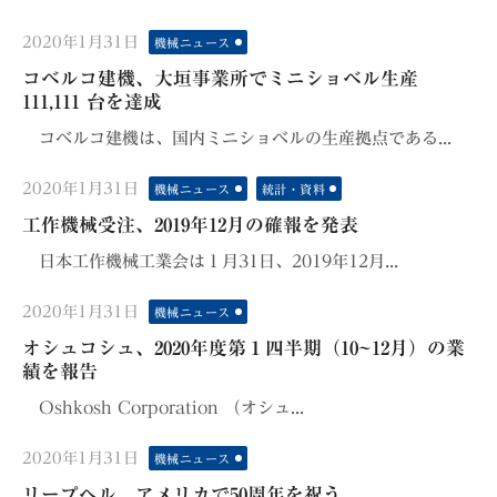
Posted
2020年1月31日
機械ニュース
on
コベルコ建機、大垣事業所でミニショベル生産
111,111 台を達成
コベルコ建機は、国内ミニショベルの生産拠点である...
Posted
2020年1月31日
機械ニュース
統計・資料
on
工作機械受注、2019年12月の確報を発表
日本工作機械工業会は１月31日、2019年12月...
Posted
2020年1月31日
機械ニュース
on
オシュコシュ、2020年度第１四半期（10~12月）の業
績を報告
Oshkosh Corporation （オシュ...
Posted
2020年1月31日
機械ニュース
on
リープヘル、アメリカで50周年を祝う