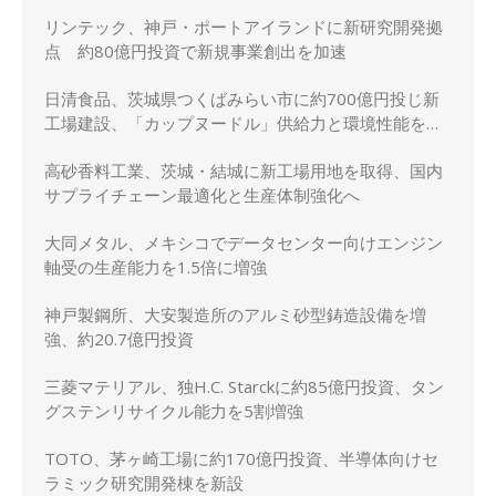
リンテック、神戸・ポートアイランドに新研究開発拠
点 約80億円投資で新規事業創出を加速
日清食品、茨城県つくばみらい市に約700億円投じ新
工場建設、「カップヌードル」供給力と環境性能を強
化
高砂香料工業、茨城・結城に新工場用地を取得、国内
サプライチェーン最適化と生産体制強化へ
大同メタル、メキシコでデータセンター向けエンジン
軸受の生産能力を1.5倍に増強
神戸製鋼所、大安製造所のアルミ砂型鋳造設備を増
強、約20.7億円投資
三菱マテリアル、独H.C. Starckに約85億円投資、タン
グステンリサイクル能力を5割増強
TOTO、茅ヶ崎工場に約170億円投資、半導体向けセ
ラミック研究開発棟を新設