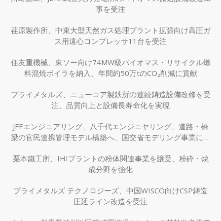
事を受注
荏原製作所、中東大型天然ガス処理プラント拡張向け高圧ガ
ス用遠心コンプレッサ11台を受注
住友重機械、東ソー向け74MW級バイオマス・リサイクル燃
料混焼ボイラを納入、年間約50万tのCO₂削減に貢献
プライメタルズ、ニューコア製鉄所の連続鋳造設備改修を受
注、品質向上と設備長寿命化を実現
JFEエンジニアリング、八千代エンジニヤリング、道路・橋
梁の官民連携管理モデル構築へ、国交省モデリング事業に採
択
栗本鐵工所、IHIプラントの粉体関連事業を譲受、粉砕・焼
成分野を強化
プライメタルズ テクノロジーズ、中国WISCO向けCSP鋳造
圧延ライン改造を受注