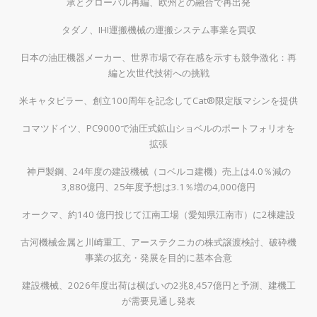
承とグローバル再編、欧州との融合で再出発
タダノ、IHI運搬機械の運搬システム事業を買収
日本の油圧機器メーカー、世界市場で存在感を示すも競争激化：再
編と次世代技術への挑戦
米キャタピラー、創立100周年を記念してCat®限定版マシンを提供
コマツドイツ、PC9000で油圧式鉱山ショベルのポートフォリオを
拡張
神戸製鋼、24年度の建設機械（コベルコ建機）売上は4.0％減の
3,880億円、25年度予想は3.1％増の4,000億円
オークマ、約140 億円投じて江南工場（愛知県江南市）に2棟建設
古河機械金属と川崎重工、アーステクニカの株式譲渡検討、破砕機
事業の拡充・発展を目的に基本合意
建設機械、2026年度出荷は横ばいの2兆8,457億円と予測、建機工
が需要見通し発表