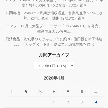
度予想4,600億円（5.2％増）は据え置き
井関農機、26年1〜6月期は増収増益、営業利益率5.5％に改
善、欧州が牽引 通期予想は据え置き
コマツ、11月に大型ブルドーザー「D175AX-10」を発売、
生産性最大25％向上
日清食品、茨城県つくばみらい市に約700億円投じ新工場建
設、「カップヌードル」供給力と環境性能を強化
月間アーカイブ
月
間
ア
2020年1月
ー
カ
日
月
火
水
木
金
土
イ
1
2
3
4
ブ