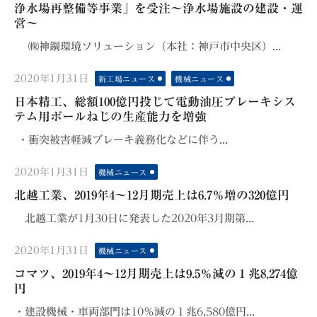
浄水場再整備等事業」を受注～浄水場施設の建設・運
営～
㈱神鋼環境ソリューション（本社：神戸市中央区）...
Posted
2020年1月31日
新工場ニュース
機械ニュース
on
日本精工、総額100億円投じて電動油圧ブレーキシス
テム用ボールねじの生産能力を増強
・衝突被害軽減ブレーキ義務化などに伴う...
Posted
2020年1月31日
機械ニュース
on
北越工業、2019年4～12月期売上は6.7％増の320億円
北越工業が1月30日に発表した2020年3月期第...
Posted
2020年1月31日
機械ニュース
on
コマツ、2019年4～12月期売上は9.5％減の１兆8,274億
円
・建設機械・車両部門は10％減の１兆6,580億円...