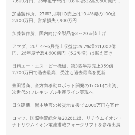
7,600万円、26年度予想は10.8％増の2兆5,600億円に
上方修正
加藤製作所、27年3月期1Q売上は19.4%減の100億
2,300万円、営業損失7,900万円
加藤製作所、国内向け全製品を3～20％値上げ
アマダ、26年4〜6月売上収益は29.7%増の1,002億
円、26年度予想4,600億円（5.2％増）は据え置き
日精エー・エス・ビー機械、第3四半期売上359億
7,700万円で過去最高、受注も過去最高を更新
豊田通商、全方向移動ロボット開発のTriOrbに出資、
次世代のフレキシブル生産ライン実現へ
日立建機、熊本地震の被災地支援で2,000万円を寄付
コマツ、国際物流総合展2026に出、リチウムイオン・
ナトリウムイオン電池搭載フォークリフトを参考出展