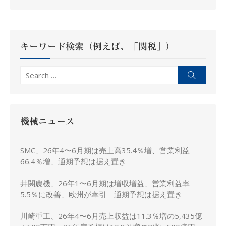
ー
シ
ョ
ン
キーワード検索（例えば、「関税」）
Search
Search
for:
機械ニュース
SMC、26年4〜6月期は売上高35.4％増、営業利益
66.4％増、通期予想は据え置き
井関農機、26年1〜6月期は増収増益、営業利益率
5.5％に改善、欧州が牽引 通期予想は据え置き
川崎重工、26年4〜6月売上収益は11.3％増の5,435億