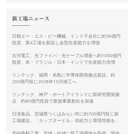
新工場ニュース
日精エー・エス・ビー機械、インド子会社に約56億円
投資、第4工場を新設し金型生産能力を増強
古河電工、光ファイバ・光ケーブル増産へ約1000億円
投資、米・ブラジル・日本・インドで生産能力倍増
リンテック、福岡・糸島に半導体開発拠点新設、約
200億円投じ2028年10月竣工へ
リンテック、神戸・ポートアイランドに新研究開発拠
点 約80億円投資で新規事業創出を加速
日清食品、茨城県つくばみらい市に約700億円投じ新
工場建設、「カップヌードル」供給力と環境性能を強
化
高砂香料工業、茨城・結城に新工場用地を取得、国内