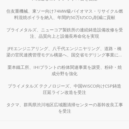
住友重機械、東ソー向け74MW級バイオマス・リサイクル燃
料混焼ボイラを納入、年間約50万tのCO₂削減に貢献
プライメタルズ、ニューコア製鉄所の連続鋳造設備改修を受
注、品質向上と設備長寿命化を実現
JFEエンジニアリング、八千代エンジニヤリング、道路・橋
梁の官民連携管理モデル構築へ、国交省モデリング事業に採
択
栗本鐵工所、IHIプラントの粉体関連事業を譲受、粉砕・焼
成分野を強化
プライメタルズ テクノロジーズ、中国WISCO向けCSP鋳造
圧延ライン改造を受注
タクマ、群馬県渋川地区広域圏清掃センターの基幹改良工事
を受注