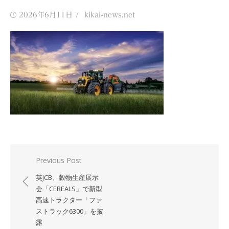
Posted
Author
2026年6月11日
kikai-news.net
on
投
Previous Post
稿
英JCB、穀物生産展示
ナ
会「CEREALS」で新型
高速トラクター「ファ
ビ
ストラック6300」を披
ゲ
露