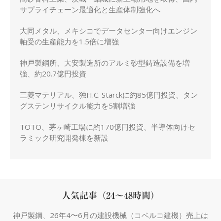
サプライチェーン最適化と生産体制強化へ
大同メタル、メキシコでデータセンター向けエンジン
軸受の生産能力を1.5倍に増強
神戸製鋼所、大安製造所のアルミ砂型鋳造設備を増
強、約20.7億円投資
三菱マテリアル、独H.C. Starckに約85億円投資、タン
グステンリサイクル能力を5割増強
TOTO、茅ヶ崎工場に約170億円投資、半導体向けセ
ラミック研究開発棟を新設
人気記事（24～48時間）
神戸製鋼、26年4〜6月の建設機械（コベルコ建機）売上は