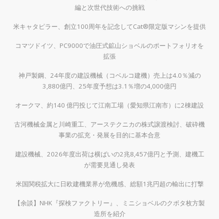
編と次世代技術への挑戦
米キャタピラー、創立100周年を記念してCat®限定版マシンを提供
コマツドイツ、PC9000で油圧式鉱山ショベルのポートフォリオを
拡張
神戸製鋼、24年度の建設機械（コベルコ建機）売上は4.0％減の
3,880億円、25年度予想は3.1％増の4,000億円
オークマ、約140 億円投じて江南工場（愛知県江南市）に2棟建設
古河機械金属と川崎重工、アーステクニカの株式譲渡検討、破砕機
事業の拡充・発展を目的に基本合意
建設機械、2026年度出荷は横ばいの2兆8,457億円と予測、建機工
が需要見通し発表
米国関税拡大に日欧建機業界が危機感、総額1兆円超の輸出に打撃
【余談】NHK『探検ファクトリー』、ミニショベルのクボタ枚方製
造所を紹介