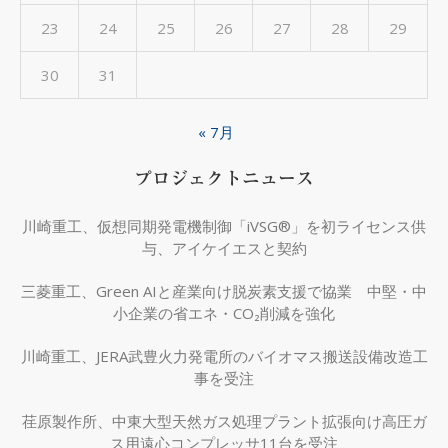
23
24
25
26
27
28
29
30
31
« 7月
プロジェクトニュース
川崎重工、仮想同期発電機制御「iVSG®」を初ライセンス供
与、アイケイエスと契約
三菱重工、Green AIと産業向け脱炭素支援で協業 中堅・中
小企業の省エネ・CO₂削減を強化
川崎重工、JERA武豊火力発電所のバイオマス搬送設備改造工
事を受注
荏原製作所、中東大型天然ガス処理プラント拡張向け高圧ガ
ス用遠心コンプレッサ11台を受注