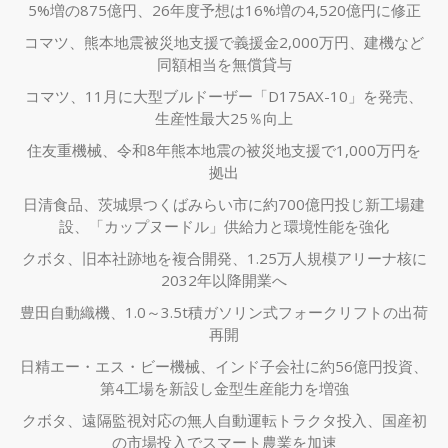
5%増の875億円、26年度予想は16%増の4,520億円に修正
コマツ、熊本地震被災地支援で義援金2,000万円、建機など
同額相当を無償貸与
コマツ、11月に大型ブルドーザー「D175AX-10」を発売、
生産性最大25％向上
住友重機械、令和8年熊本地震の被災地支援で1,000万円を
拠出
日清食品、茨城県つくばみらい市に約700億円投じ新工場建
設、「カップヌードル」供給力と環境性能を強化
クボタ、旧本社跡地を複合開発、1.25万人規模アリーナ核に
2032年以降開業へ
豊田自動織機、1.0～3.5t積ガソリン式フォークリフトの出荷
再開
日精エー・エス・ビー機械、インド子会社に約56億円投資、
第4工場を新設し金型生産能力を増強
クボタ、遠隔監視対応の無人自動運転トラクタ投入、国産初
の市場投入でスマート農業を加速