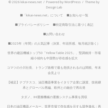
© 2026 kikai-news.net
/
Powered by WordPress
/
Theme by
Design Lab
■「kikai-news.net」について
■お知らせ一覧
■プライバシーポリシー
■特定商取引法に基づく表記
■お問い合わせ
■2025年（年間）の人気記事（決算、年頭所感、毎月統計除く）
世界の建設機械トップ50「Yellow Table 2025」、堅調維持・市場
縮小傾向も中国勢が存在感を拡大
コマツの小川社長、トランプ政権で最も危惧されるのは関税、年末
会見より
【補足】ナブテスコ、油圧機器事業をイタリア企業に譲渡、技術継
承とグローバル再編、欧州との融合で再出発
タダノ、IHI運搬機械の運搬システム事業を買収
日本の油圧機器メーカー、世界市場で存在感を示すも競争激化：再