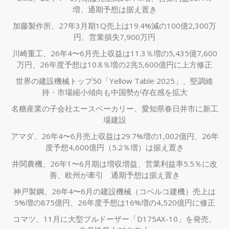
増、通期予想は据え置き
加藤製作所、27年3月期1Q売上は19.4%減の100億2,300万
円、営業損失7,900万円
川崎重工、26年4〜6月売上収益は11.3％増の5,435億7,600
万円、26年度予想は10.8％増の2兆5,600億円に上方修正
世界の建設機械トップ50「Yellow Table 2025」、堅調維
持・市場縮小傾向も中国勢が存在感を拡大
名糖産業の子会社エースベーカリー、愛知県春日井市に新工
場建設
アマダ、26年4〜6月売上収益は29.7%増の1,002億円、26年
度予想4,600億円（5.2％増）は据え置き
井関農機、26年1〜6月期は増収増益、営業利益率5.5％に改
善、欧州が牽引 通期予想は据え置き
神戸製鋼、26年4〜6月の建設機械（コベルコ建機）売上は
5%増の875億円、26年度予想は16%増の4,520億円に修正
コマツ、11月に大型ブルドーザー「D175AX-10」を発売、