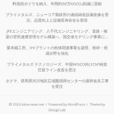
料混焼ボイラを納入、年間約50万tのCO₂削減に貢献
プライメタルズ、ニューコア製鉄所の連続鋳造設備改修を受
注、品質向上と設備長寿命化を実現
JFEエンジニアリング、八千代エンジニヤリング、道路・橋
梁の官民連携管理モデル構築へ、国交省モデリング事業に採
択
栗本鐵工所、IHIプラントの粉体関連事業を譲受、粉砕・焼
成分野を強化
プライメタルズ テクノロジーズ、中国WISCO向けCSP鋳造
圧延ライン改造を受注
タクマ、群馬県渋川地区広域圏清掃センターの基幹改良工事
を受注
© 2026 kikai-news.net
/
Powered by WordPress
/
Theme by
Design Lab