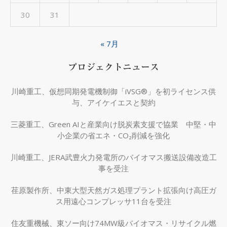
30
31
« 7月
プロジェクトニュース
川崎重工、仮想同期発電機制御「iVSG®」を初ライセンス供
与、アイケイエスと契約
三菱重工、Green AIと産業向け脱炭素支援で協業 中堅・中
小企業の省エネ・CO₂削減を強化
川崎重工、JERA武豊火力発電所のバイオマス搬送設備改造工
事を受注
荏原製作所、中東大型天然ガス処理プラント拡張向け高圧ガ
ス用遠心コンプレッサ11台を受注
住友重機械、東ソー向け74MW級バイオマス・リサイクル燃