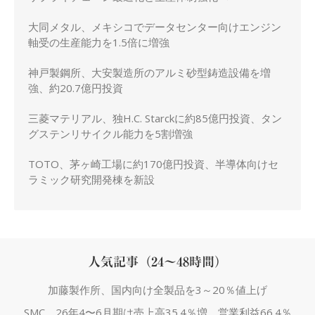
大同メタル、メキシコでデータセンター向けエンジン
軸受の生産能力を1.5倍に増強
神戸製鋼所、大安製造所のアルミ砂型鋳造設備を増
強、約20.7億円投資
三菱マテリアル、独H.C. Starckに約85億円投資、タン
グステンリサイクル能力を5割増強
TOTO、茅ヶ崎工場に約170億円投資、半導体向けセ
ラミック研究開発棟を新設
人気記事（24～48時間）
加藤製作所、国内向け全製品を3～20％値上げ
SMC、26年4〜6月期は売上高35.4％増、営業利益66.4％