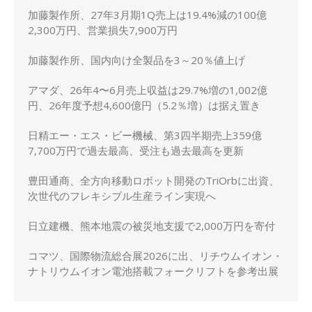
上方修正
加藤製作所、27年3月期1Q売上は19.4%減の100億
2,300万円、営業損失7,900万円
加藤製作所、国内向け全製品を3～20％値上げ
アマダ、26年4〜6月売上収益は29.7%増の1,002億
円、26年度予想4,600億円（5.2％増）は据え置き
日精エー・エス・ビー機械、第3四半期売上359億
7,700万円で過去最高、受注も過去最高を更新
豊田通商、全方向移動ロボット開発のTriOrbに出資、
次世代のフレキシブル生産ライン実現へ
日立建機、熊本地震の被災地支援で2,000万円を寄付
コマツ、国際物流総合展2026に出、リチウムイオン・
ナトリウムイオン電池搭載フォークリフトを参考出展