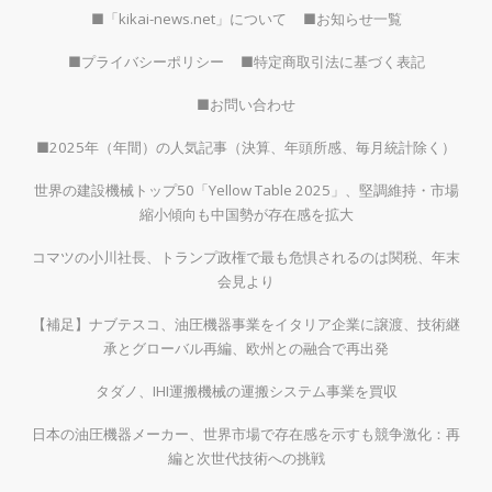
■「kikai-news.net」について
■お知らせ一覧
■プライバシーポリシー
■特定商取引法に基づく表記
■お問い合わせ
■2025年（年間）の人気記事（決算、年頭所感、毎月統計除く）
世界の建設機械トップ50「Yellow Table 2025」、堅調維持・市場
縮小傾向も中国勢が存在感を拡大
コマツの小川社長、トランプ政権で最も危惧されるのは関税、年末
会見より
【補足】ナブテスコ、油圧機器事業をイタリア企業に譲渡、技術継
承とグローバル再編、欧州との融合で再出発
タダノ、IHI運搬機械の運搬システム事業を買収
日本の油圧機器メーカー、世界市場で存在感を示すも競争激化：再
編と次世代技術への挑戦