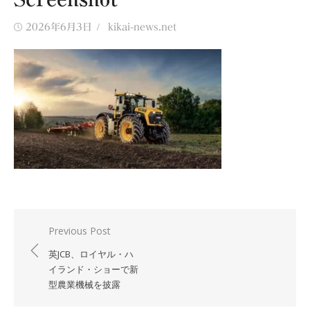
Posted
Author
2026年6月3日
kikai-news.net
on
投
Previous Post
稿
英JCB、ロイヤル・ハ
ナ
イランド・ショーで新
型農業機械を披露
ビ
ゲ