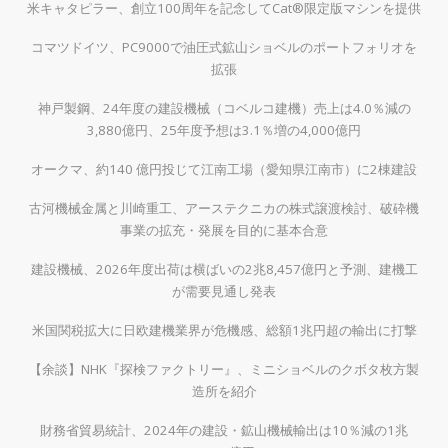
米キャタピラー、創立100周年を記念してCat®限定版マシンを提供
コマツドイツ、PC9000で油圧式鉱山ショベルのポートフォリオを
拡張
神戸製鋼、24年度の建設機械（コベルコ建機）売上は4.0％減の
3,880億円、25年度予想は3.1％増の4,000億円
オークマ、約140 億円投じて江南工場（愛知県江南市）に2棟建設
古河機械金属と川崎重工、アーステクニカの株式譲渡検討、破砕機
事業の拡充・発展を目的に基本合意
建設機械、2026年度出荷は横ばいの2兆8,457億円と予測、建機工
が需要見通し発表
米国関税拡大に日欧建機業界が危機感、総額1兆円超の輸出に打撃
【余談】NHK『探検ファクトリー』、ミニショベルのクボタ枚方製
造所を紹介
財務省貿易統計、2024年の建設・鉱山機械輸出は10％減の1兆