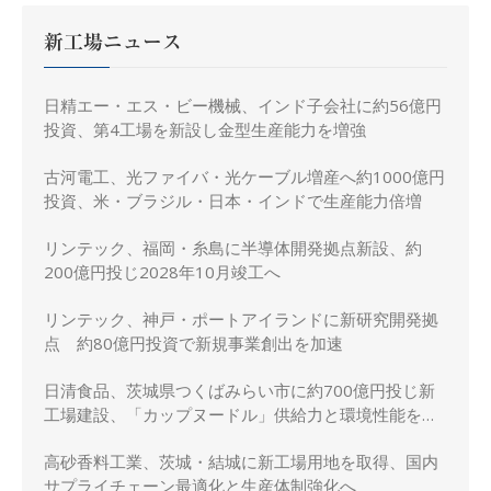
新工場ニュース
日精エー・エス・ビー機械、インド子会社に約56億円
投資、第4工場を新設し金型生産能力を増強
古河電工、光ファイバ・光ケーブル増産へ約1000億円
投資、米・ブラジル・日本・インドで生産能力倍増
リンテック、福岡・糸島に半導体開発拠点新設、約
200億円投じ2028年10月竣工へ
リンテック、神戸・ポートアイランドに新研究開発拠
点 約80億円投資で新規事業創出を加速
日清食品、茨城県つくばみらい市に約700億円投じ新
工場建設、「カップヌードル」供給力と環境性能を強
化
高砂香料工業、茨城・結城に新工場用地を取得、国内
サプライチェーン最適化と生産体制強化へ