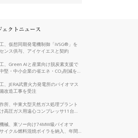
ジェクトニュース
工、仮想同期発電機制御「iVSG®」を
センス供与、アイケイエスと契約
工、Green AIと産業向け脱炭素支援で
中堅・中小企業の省エネ・CO₂削減を強
工、JERA武豊火力発電所のバイオマス
備改造工事を受注
作所、中東大型天然ガス処理プラント
け高圧ガス用遠心コンプレッサ11台を
機械、東ソー向け74MW級バイオマ
サイクル燃料混焼ボイラを納入、年間
万tのCO₂削減に貢献