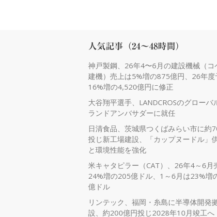
人気記事（24～48時間）
神戸製鋼、26年4〜6月の建設機械（コ
建機）売上は5%増の875億円、26年
16%増の4,520億円に修正
大谷翔平選手、LANDCROSのグローバ
ランドアンバサダーに就任
日清食品、茨城県つくばみらい市に約7
投じ新工場建設、「カップヌードル」
と環境性能を強化
米キャタピラー（CAT）、26年4～6月
24%増の205億ドル、1～6月は23%増の
億ドル
リンテック、福岡・糸島に半導体開発
設、約200億円投じ2028年10月竣工へ