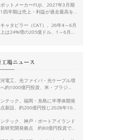
ボットメーカーFUJI、2027年3月期
置き
第1四半期は売上・利益が過去最高を
大幅更新
キャタピラー（CAT）、26年4～6月
上は24%増の205億ドル、1～6月は
3%増の380億ドル
新工場ニュース
古河電工、光ファイバ・光ケーブル増
へ約1000億円投資、米・ブラジ
ル・日本・インドで生産能力倍増
リンテック、福岡・糸島に半導体開発
点新設、約200億円投じ2028年10
月竣工へ
リンテック、神戸・ポートアイランド
に新研究開発拠点 約80億円投資で新
規事業創出を加速