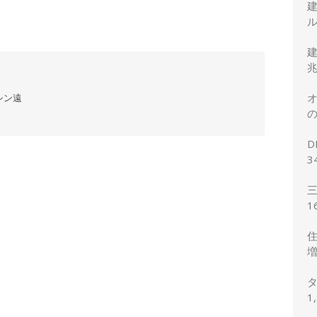
ル
建
兆
オ
シン遠
の
正
D
3
2
三
1
想
住
増
予
タ
1
の