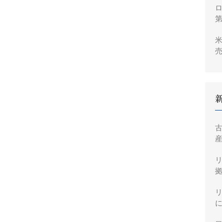
ロ
米
売
2
産
拠