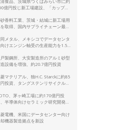
日清食品、茨城県つくばみらい市に約
00億円投じ新工場建設、「カップヌ
ードル」供給力と環境性能を強化
高砂香料工業、茨城・結城に新工場用
地を取得、国内サプライチェーン最適
化と生産体制強化へ
大同メタル、メキシコでデータセンタ
向けエンジン軸受の生産能力を1.5
倍に増強
神戸製鋼所、大安製造所のアルミ砂型
造設備を増強、約20.7億円投資
菱マテリアル、独H.C. Starckに約85
億円投資、タングステンリサイクル能
を5割増強
OTO、茅ヶ崎工場に約170億円投
資、半導体向けセラミック研究開発棟
を新設
三菱電機、米国にデータセンター向け
冷却機器製造拠点を新設