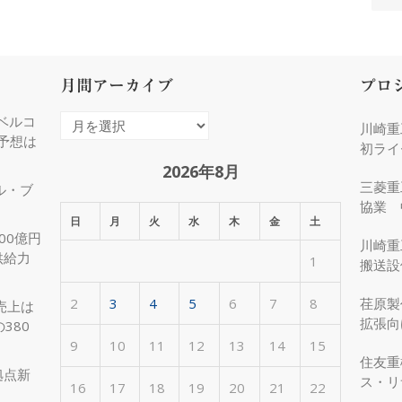
月間アーカイブ
プロ
ベルコ
月
川崎重
度予想は
間
初ライ
ア
2026年8月
三菱重
ル・ブ
ー
協業 
カ
日
月
火
水
木
金
土
化
00億円
イ
川崎重
供給力
1
ブ
搬送設
2
3
4
5
6
7
8
荏原製
売上は
拡張向
380
受注
9
10
11
12
13
14
15
住友重
拠点新
ス・リ
16
17
18
19
20
21
22
約50