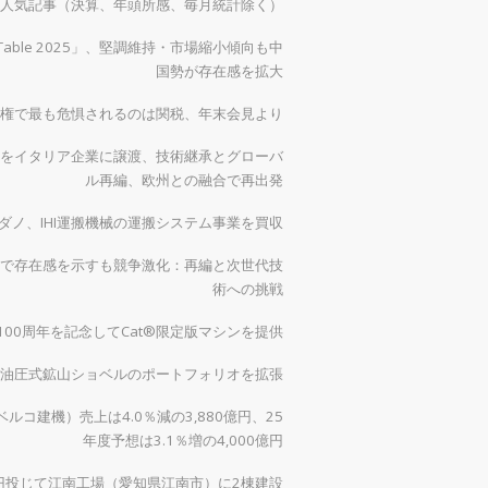
）の人気記事（決算、年頭所感、毎月統計除く）
 Table 2025」、堅調維持・市場縮小傾向も中
国勢が存在感を拡大
権で最も危惧されるのは関税、年末会見より
をイタリア企業に譲渡、技術継承とグローバ
ル再編、欧州との融合で再出発
ダノ、IHI運搬機械の運搬システム事業を買収
で存在感を示すも競争激化：再編と次世代技
術への挑戦
00周年を記念してCat®限定版マシンを提供
0で油圧式鉱山ショベルのポートフォリオを拡張
ルコ建機）売上は4.0％減の3,880億円、25
年度予想は3.1％増の4,000億円
億円投じて江南工場（愛知県江南市）に2棟建設