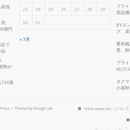
プライ
ル実現
23
24
25
26
27
28
29
造設備
を実現
1兆
30
31
JFE
00億円
グ、道
へ、国
« 7月
栗本鐵
訴訟で
受、粉
終結
e
プライ
国勢が
向けC
タクマ
733億
の基幹
Press
/
Theme by Design Lab
■「kikai-news.net」について
■