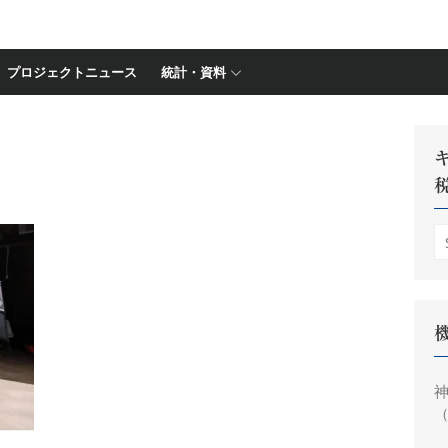
プロジェクトニュース
統計・資料
S
fo
神
（
円