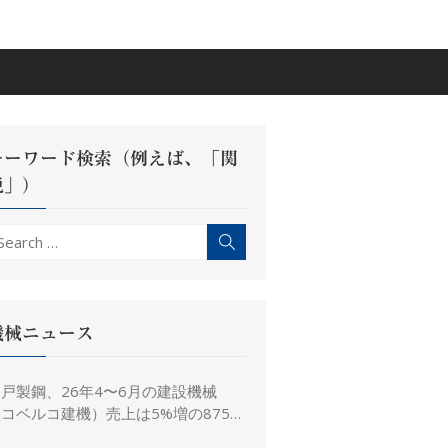
キーワード検索（例えば、「関
税」）
earch
Search
r:
機械ニュース
戸製鋼、26年4〜6月の建設機械
コベルコ建機）売上は5%増の875億
、26年度予想は16%増の4,520億円