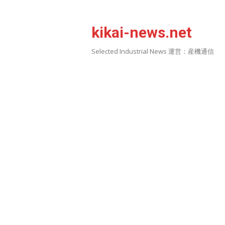
Skip
to
kikai-news.net
content
Selected Industrial News 運営：産機通信