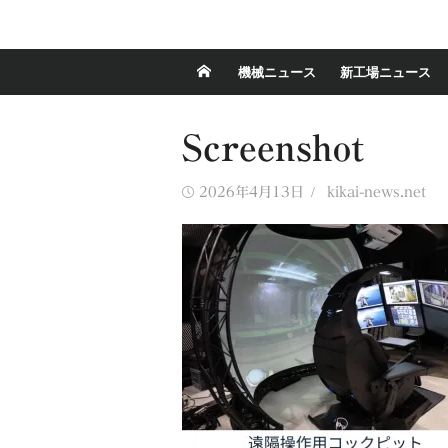
機械ニュース
新工場ニュース
Screenshot
Posted
Author
2026年4月13日
kikai-news.net
on