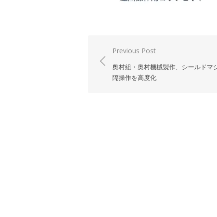
投
Previous Post
稿
奥村組・奥村機械製作、シールドマ
ナ
隔操作を高度化
ビ
ゲ
ー
シ
ョ
ン