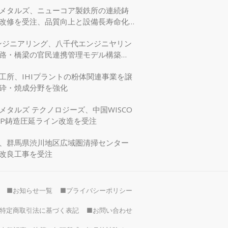
メタルズ、ニューコア製鉄所の連続鋳
改修を受注、品質向上と設備長寿命化
エンジニアリング、八千代エンジニヤリン
路・橋梁の官民連携管理モデル構築
交省モデリング事業に採択
工所、IHIプラントの粉体関連事業を譲
砕・焼成分野を強化
メタルズ テクノロジーズ、中国WISCO
SP鋳造圧延ライン改造を受注
、群馬県渋川地区広域圏清掃センター
改良工事を受注
■お知らせ一覧
■プライバシーポリシー
特定商取引法に基づく表記
■お問い合わせ