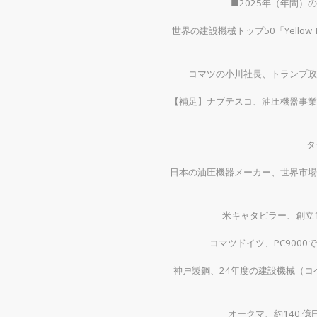
■2025年（年間
世界の建設機械トップ50「Yellow
コマツの小川社長、トランプ政
【補足】ナブテスコ、油圧機器事業
タ
日本の油圧機器メーカー、世界市場
米キャタピラー、創立1
コマツドイツ、PC900
神戸製鋼、24年度の建設機械（コベ
オークマ、約140 