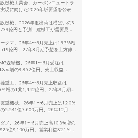
建設機械工業会、カーボンニュートラ
に修正
実現に向けた2026年版要望を公表
設機械、2026年度出荷は横ばいの3
733億円と予測、建機工が需要見通
し発表
ークマ、26年4〜6月売上は16.3%増
519億円、27年3月期予想を上方修
し売上2,600億円に
MG森精機、26年1〜6月受注は
4.8％増の3,352億円、売上収益
1.6％増の2,767億円
菱重工、26年4〜6月売上収益は
6％増の1兆1,942億円、27年3月期予
は売上5兆4,000億円で据え置き
友重機械、26年1〜6月売上は12.0%
の5,541億7,600万円、26年12月期
想1兆1,200億円（5.0%増）に上方
ダノ、26年1〜6月売上高10.8%増の
修正
,825億8,100万円、営業利益82.1%増
148億7,800万円、通期予想は据え