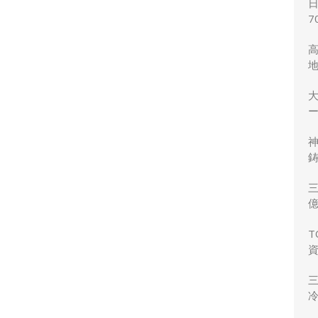
7
ー
鋳
三
力
T