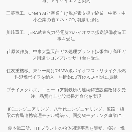
与、アイケイエスと契約
三菱重工、Green AIと産業向け脱炭素支援で協業 中堅・中
小企業の省エネ・CO₂削減を強化
川崎重工、JERA武豊火力発電所のバイオマス搬送設備改造工
事を受注
荏原製作所、中東大型天然ガス処理プラント拡張向け高圧ガ
ス用遠心コンプレッサ11台を受注
住友重機械、東ソー向け74MW級バイオマス・リサイクル燃
料混焼ボイラを納入、年間約50万tのCO₂削減に貢献
プライメタルズ、ニューコア製鉄所の連続鋳造設備改修を受
注、品質向上と設備長寿命化を実現
JFEエンジニアリング、八千代エンジニヤリング、道路・橋
梁の官民連携管理モデル構築へ、国交省モデリング事業に採
択
栗本鐵工所、IHIプラントの粉体関連事業を譲受、粉砕・焼