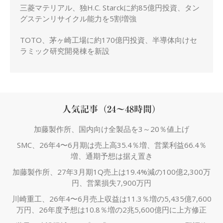
三菱マテリアル、独H.C. Starckに約85億円投資、タン
グステンリサイクル能力を5割増強
TOTO、茅ヶ崎工場に約170億円投資、半導体向けセ
ラミック研究開発棟を新設
人気記事（24～48時間）
加藤製作所、国内向け全製品を3～20％値上げ
SMC、26年4〜6月期は売上高35.4％増、営業利益66.4％
増、通期予想は据え置き
加藤製作所、27年3月期1Q売上は19.4%減の100億2,300万
円、営業損失7,900万円
川崎重工、26年4〜6月売上収益は11.3％増の5,435億7,600
万円、26年度予想は10.8％増の2兆5,600億円に上方修正