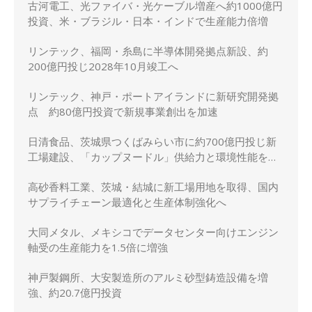
古河電工、光ファイバ・光ケーブル増産へ約1000億円
投資、米・ブラジル・日本・インドで生産能力倍増
リンテック、福岡・糸島に半導体開発拠点新設、約
200億円投じ2028年10月竣工へ
リンテック、神戸・ポートアイランドに新研究開発拠
点 約80億円投資で新規事業創出を加速
日清食品、茨城県つくばみらい市に約700億円投じ新
工場建設、「カップヌードル」供給力と環境性能を強
化
高砂香料工業、茨城・結城に新工場用地を取得、国内
サプライチェーン最適化と生産体制強化へ
大同メタル、メキシコでデータセンター向けエンジン
軸受の生産能力を1.5倍に増強
神戸製鋼所、大安製造所のアルミ砂型鋳造設備を増
強、約20.7億円投資