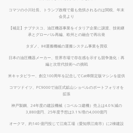
コマツの小川社長、トランプ政権で最も危惧されるのは関税、年末
会見より
【補足】ナブテスコ、油圧機器事業をイタリア企業に譲渡、技術継
承とグローバル再編、欧州との融合で再出発
タダノ、IHI運搬機械の運搬システム事業を買収
日本の油圧機器メーカー、世界市場で存在感を示すも競争激化：再
編と次世代技術への挑戦
米キャタピラー、創立100周年を記念してCat®限定版マシンを提供
コマツドイツ、PC9000で油圧式鉱山ショベルのポートフォリオを
拡張
神戸製鋼、24年度の建設機械（コベルコ建機）売上は4.0％減の
3,880億円、25年度予想は3.1％増の4,000億円
オークマ、約140 億円投じて江南工場（愛知県江南市）に2棟建設