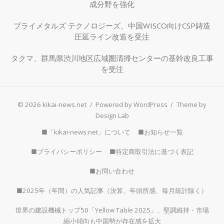
成分野を強化
プライメタルズ テクノロジーズ、中国WISCO向けCSP鋳造
圧延ライン改造を受注
タクマ、群馬県渋川地区広域圏清掃センターの基幹改良工事
を受注
© 2026 kikai-news.net
/
Powered by WordPress
/
Theme by
Design Lab
■「kikai-news.net」について
■お知らせ一覧
■プライバシーポリシー
■特定商取引法に基づく表記
■お問い合わせ
■2025年（年間）の人気記事（決算、年頭所感、毎月統計除く）
世界の建設機械トップ50「Yellow Table 2025」、堅調維持・市場
縮小傾向も中国勢が存在感を拡大