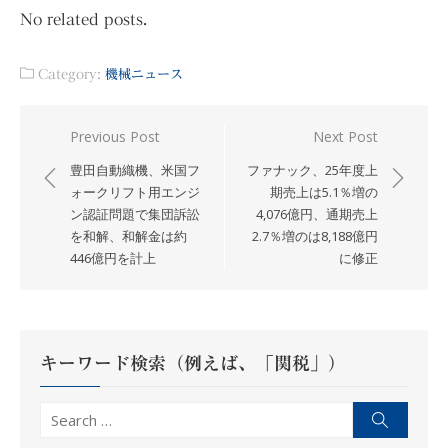
No related posts.
Category:
機械ニュース
投
Previous Post
Next Post
稿
豊田自動織機、米国フ
ファナック、25年度上
ナ
ォークリフト用エンジ
期売上は5.1％増の
ン認証問題で集団訴訟
4,076億円、通期売上
ビ
を和解、和解金は約
2.7％増のは8,188億円
ゲ
446億円を計上
に修正
ー
シ
ョ
ン
キーワード検索（例えば、「関税」）
Search
Search
for: