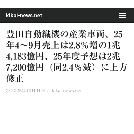
Skip
to
kikai-news.net
content
豊田自動織機の産業車両、25
年4〜9月売上は2.8％増の1兆
4,183億円、25年度予想は2兆
7,200億円（同2.4％減）に上方
修正
Posted
Author
2025年10月31日
kikai-news.net
on