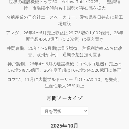
世界の建設機械トップ50「Yellow Table 2025」、堅調維
持・市場縮小傾向も中国勢が存在感を拡大
名糖産業の子会社エースベーカリー、愛知県春日井市に新工
場建設
アマダ、26年4〜6月売上収益は29.7%増の1,002億円、26年
度予想4,600億円（5.2％増）は据え置き
井関農機、26年1〜6月期は増収増益、営業利益率5.5％に改
善、欧州が牽引 通期予想は据え置き
神戸製鋼、26年4〜6月の建設機械（コベルコ建機）売上は
5%増の875億円、26年度予想は16%増の4,520億円に修正
コマツ、11月に大型ブルドーザー「D175AX-10」を発売、
生産性最大25％向上
月間アーカイブ
月
間
ア
2025年10月