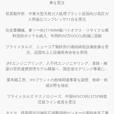
事を受注
荏原製作所、中東大型天然ガス処理プラント拡張向け高圧ガ
ス用遠心コンプレッサ11台を受注
住友重機械、東ソー向け74MW級バイオマス・リサイクル燃
料混焼ボイラを納入、年間約50万tのCO₂削減に貢献
プライメタルズ、ニューコア製鉄所の連続鋳造設備改修を受
注、品質向上と設備長寿命化を実現
JFEエンジニアリング、八千代エンジニヤリング、道路・橋
梁の官民連携管理モデル構築へ、国交省モデリング事業に採
択
栗本鐵工所、IHIプラントの粉体関連事業を譲受、粉砕・焼
成分野を強化
プライメタルズ テクノロジーズ、中国WISCO向けCSP鋳造
圧延ライン改造を受注
タクマ、群馬県渋川地区広域圏清掃センターの基幹改良工事