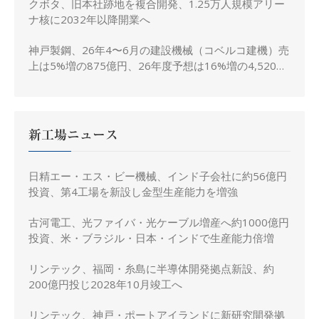
クボタ、旧本社跡地を複合開発、1.25万人規模アリー
ナ核に2032年以降開業へ
神戸製鋼、26年4〜6月の建設機械（コベルコ建機）売
上は5%増の875億円、26年度予想は16%増の4,520億
円に修正
新工場ニュース
日精エー・エス・ビー機械、インド子会社に約56億円
投資、第4工場を新設し金型生産能力を増強
古河電工、光ファイバ・光ケーブル増産へ約1000億円
投資、米・ブラジル・日本・インドで生産能力倍増
リンテック、福岡・糸島に半導体開発拠点新設、約
200億円投じ2028年10月竣工へ
リンテック、神戸・ポートアイランドに新研究開発拠