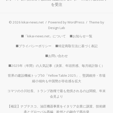
を受注
© 2026 kikai-news.net
/
Powered by WordPress
/
Theme by
Design Lab
■「kikai-news.net」について
■お知らせ一覧
■プライバシーポリシー
■特定商取引法に基づく表記
■お問い合わせ
■2025年（年間）の人気記事（決算、年頭所感、毎月統計除く）
世界の建設機械トップ50「Yellow Table 2025」、堅調維持・市場
縮小傾向も中国勢が存在感を拡大
コマツの小川社長、トランプ政権で最も危惧されるのは関税、年末
会見より
【補足】ナブテスコ、油圧機器事業をイタリア企業に譲渡、技術継
承とグローバル再編、欧州との融合で再出発