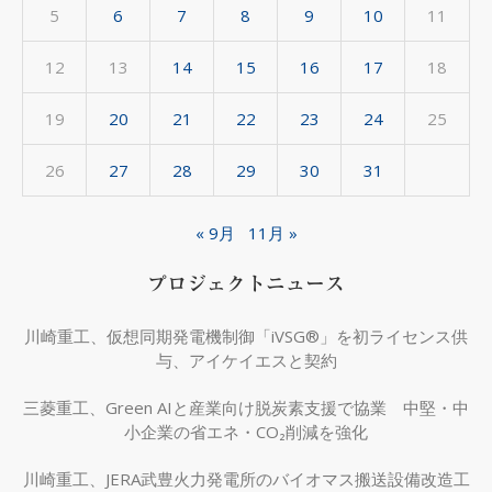
5
6
7
8
9
10
11
12
13
14
15
16
17
18
19
20
21
22
23
24
25
26
27
28
29
30
31
« 9月
11月 »
プロジェクトニュース
川崎重工、仮想同期発電機制御「iVSG®」を初ライセンス供
与、アイケイエスと契約
三菱重工、Green AIと産業向け脱炭素支援で協業 中堅・中
小企業の省エネ・CO₂削減を強化
川崎重工、JERA武豊火力発電所のバイオマス搬送設備改造工