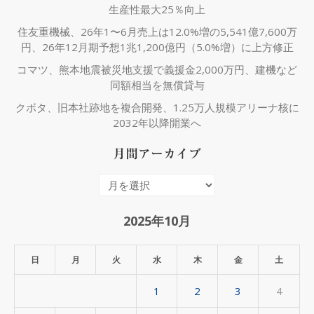
生産性最大25％向上
住友重機械、26年1〜6月売上は12.0%増の5,541億7,600万
円、26年12月期予想1兆1,200億円（5.0%増）に上方修正
コマツ、熊本地震被災地支援で義援金2,000万円、建機など
同額相当を無償貸与
クボタ、旧本社跡地を複合開発、1.25万人規模アリーナ核に
2032年以降開業へ
月間アーカイブ
月
間
ア
2025年10月
ー
カ
日
月
火
水
木
金
土
イ
1
2
3
4
ブ