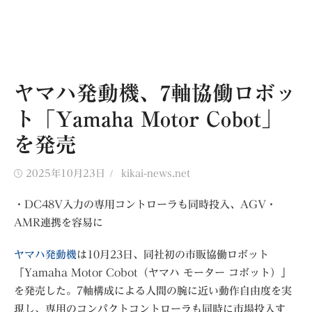
ヤマハ発動機、7軸協働ロボッ
ト「Yamaha Motor Cobot」
を発売
Posted
Author
2025年10月23日
kikai-news.net
on
・DC48V入力の専用コントローラも同時投入、AGV・
AMR連携を容易に
ヤマハ発動機
は10月23日、同社初の市販協働ロボット
「Yamaha Motor Cobot（ヤマハ モーター コボット）」
を発売した。7軸構成による人間の腕に近い動作自由度を実
現し、専用のコンパクトコントローラも同時に市場投入す