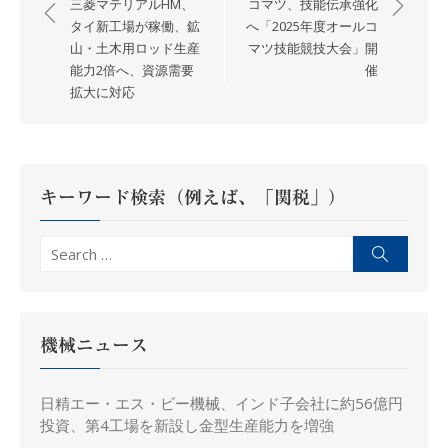
三菱マテリアルHM、
コマツ、技能伝承強化
ナ
タイ新工場が稼働、鉱
へ「2025年度オールコ
山・土木用ロッド生産
マツ技能競技大会」開
ビ
能力2倍へ、資源需要
催
ゲ
拡大に対応
ー
シ
ョ
ン
キーワード検索（例えば、「関税」）
Search
Search
for:
機械ニュース
日精エー・エス・ビー機械、インド子会社に約56億円
投資、第4工場を新設し金型生産能力を増強