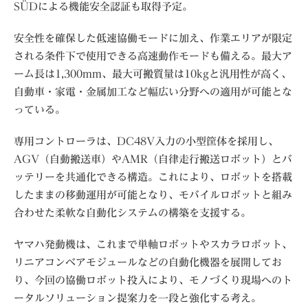
SÜDによる機能安全認証も取得予定。
安全性を確保した低速協働モードに加え、作業エリアが限定
される条件下で使用できる高速動作モードも備える。最大ア
ーム長は1,300mm、最大可搬質量は10kgと汎用性が高く、
自動車・家電・金属加工など幅広い分野への適用が可能とな
っている。
専用コントローラは、DC48V入力の小型筐体を採用し、
AGV（自動搬送車）やAMR（自律走行搬送ロボット）とバ
ッテリーを共通化できる構造。これにより、ロボットを搭載
したままの移動運用が可能となり、モバイルロボットと組み
合わせた柔軟な自動化システムの構築を支援する。
ヤマハ発動機は、これまで単軸ロボットやスカラロボット、
リニアコンベアモジュールなどの自動化機器を展開してお
り、今回の協働ロボット投入により、モノづくり現場へのト
ータルソリューション提案力を一段と強化する考え。