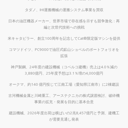
タダノ、IHI運搬機械の運搬システム事業を買収
日本の油圧機器メーカー、世界市場で存在感を示すも競争激化：再
編と次世代技術への挑戦
米キャタピラー、創立100周年を記念してCat®限定版マシンを提供
コマツドイツ、PC9000で油圧式鉱山ショベルのポートフォリオを
拡張
神戸製鋼、24年度の建設機械（コベルコ建機）売上は4.0％減の
3,880億円、25年度予想は3.1％増の4,000億円
オークマ、約140 億円投じて江南工場（愛知県江南市）に2棟建設
古河機械金属と川崎重工、アーステクニカの株式譲渡検討、破砕機
事業の拡充・発展を目的に基本合意
建設機械、2026年度出荷は横ばいの2兆8,457億円と予測、建機工
が需要見通し発表