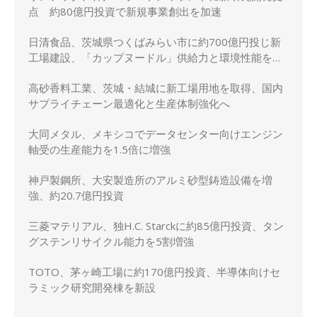
点 約80億円投資で新規事業創出を加速
日清食品、茨城県つくばみらい市に約700億円投じ新
工場建設、「カップヌードル」供給力と環境性能を強
化
高砂香料工業、茨城・結城に新工場用地を取得、国内
サプライチェーン最適化と生産体制強化へ
大同メタル、メキシコでデータセンター向けエンジン
軸受の生産能力を1.5倍に増強
神戸製鋼所、大安製造所のアルミ砂型鋳造設備を増
強、約20.7億円投資
三菱マテリアル、独H.C. Starckに約85億円投資、タン
グステンリサイクル能力を5割増強
TOTO、茅ヶ崎工場に約170億円投資、半導体向けセ
ラミック研究開発棟を新設