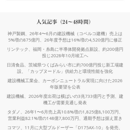
人気記事（24～48時間）
神戸製鋼、26年4〜6月の建設機械（コベルコ建機）売上は
5%増の875億円、26年度予想は16%増の4,520億円に修正
リンテック、福岡・糸島に半導体開発拠点新設、約200億円
投じ2028年10月竣工へ
日清食品、茨城県つくばみらい市に約700億円投じ新工場建
設、「カップヌードル」供給力と環境性能を強化
建設機械工業会、カーボンニュートラル実現に向けた2026
年版要望を公表
建設機械、2026年度出荷は横ばいの3兆733億円と予測、建
機工が需要見通し発表
タダノ、26年1〜6月売上高10.8%増の1,825億8,100万円、
営業利益82.1%増の148億7,800万円、通期予想は据え置き
コマツ、11月に大型ブルドーザー「D175AX-10」を発売、