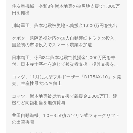
住友重機械、令和8年熊本地震の被災地支援で1,000万
円を拠出
川崎重工、熊本地震被災地へ義援金1,000万円を拠出
クボタ、遠隔監視対応の無人自動運転トラクタ投入、
国産初の市場投入でスマート農業を加速
日本精工、令和8年熊本地震で義援金1,000万円を寄
付、日本赤十字社を通じて被災者支援・復興支援を実
施
コマツ、11月に大型ブルドーザー「D175AX-10」を発
売、生産性最大25％向上
コマツ、熊本地震被災地支援で義援金2,000万円、建
機など同額相当を無償貸与
豊田自動織機、1.0～3.5t積ガソリン式フォークリフト
の出荷再開