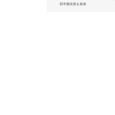
ナ
四半期決算を発表
ビ
ゲ
ー
シ
ョ
ン