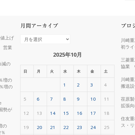
月間アーカイブ
プロ
％値上げ
月
川崎重
間
初ライ
増、営業
ア
2025年10月
三菱重
ー
%減の
協業 
カ
日
月
火
水
木
金
土
化
イ
川崎重
3％増の
1
2
3
4
ブ
搬送設
8％増の
5
6
7
8
9
10
11
荏原製
e
拡張向
国勢が
受注
12
13
14
15
16
17
18
住友重
ス・リ
増の
19
20
21
22
23
24
25
約50
2％