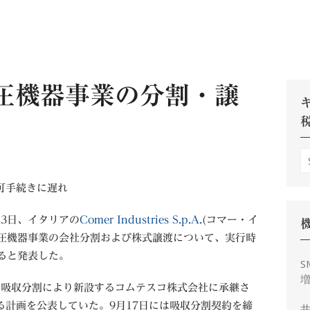
圧機器事業の分割・譲
S
fo
可手続きに遅れ
23日、イタリアの
Comer Industries S.p.A.
(コマー・イ
油圧機器事業の会社分割および株式譲渡について、実行時
すると発表した。
S
増
易吸収分割により新設するコムテスコ株式会社に承継さ
する計画を公表していた。9月17日には吸収分割契約を締
井