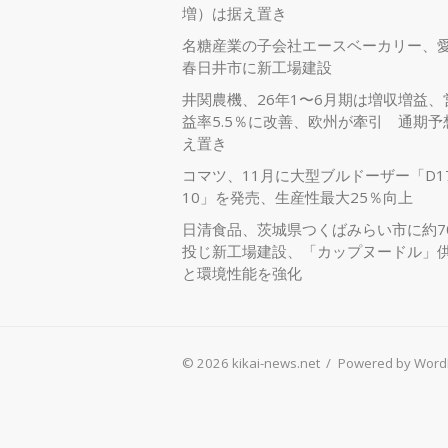
増）は据え置き
名糖産業の子会社エースベーカリー、
春日井市に新工場建設
井関農機、26年1〜6月期は増収増益、
益率5.5％に改善、欧州が牽引 通期予
え置き
コマツ、11月に大型ブルドーザー「D17
10」を発売、生産性最大25％向上
日清食品、茨城県つくばみらい市に約7
投じ新工場建設、「カップヌードル」
と環境性能を強化
© 2026 kikai-news.net
/
Powered by Word