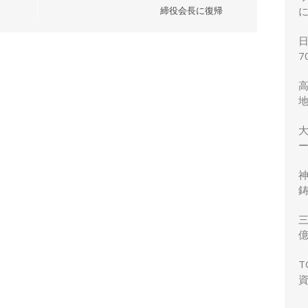
締役会長に復帰
7
ー
鋳
三
力
T