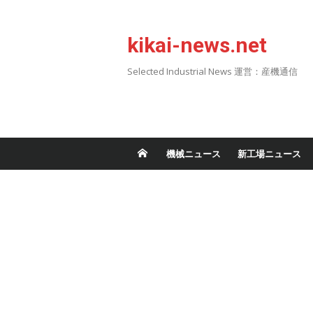
Skip
to
kikai-news.net
content
Selected Industrial News 運営：産機通信
機械ニュース
新工場ニュース