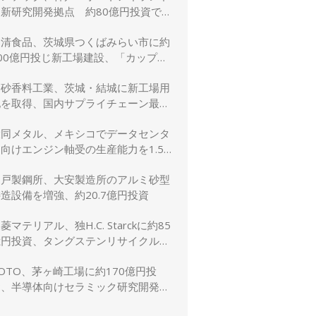
に新研究開発拠点 約80億円投資で新
規事業創出を加速
日清食品、茨城県つくばみらい市に約
00億円投じ新工場建設、「カップヌ
ードル」供給力と環境性能を強化
高砂香料工業、茨城・結城に新工場用
地を取得、国内サプライチェーン最適
化と生産体制強化へ
大同メタル、メキシコでデータセンタ
向けエンジン軸受の生産能力を1.5
倍に増強
神戸製鋼所、大安製造所のアルミ砂型
造設備を増強、約20.7億円投資
菱マテリアル、独H.C. Starckに約85
億円投資、タングステンリサイクル能
を5割増強
OTO、茅ヶ崎工場に約170億円投
資、半導体向けセラミック研究開発棟
を新設