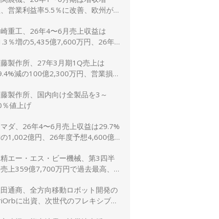
、営業利益率5.5％に改善、欧州が
牽引 通期予想は据え置き
崎重工、26年4〜6月売上収益は
1.3％増の5,435億7,600万円、26年
予想は10.8％増の2兆5,600億円に上
藤製作所、27年3月期1Q売上は
方修正
9.4%減の100億2,300万円、営業損失
,900万円
加藤製作所、国内向け全製品を3～
0％値上げ
マダ、26年4〜6月売上収益は29.7%
の1,002億円、26年度予想4,600億
（5.2％増）は据え置き
日精エー・エス・ビー機械、第3四半
売上359億7,700万円で過去最高、
受注も過去最高を更新
豊田通商、全方向移動ロボット開発の
riOrbに出資、次世代のフレキシブル
生産ライン実現へ