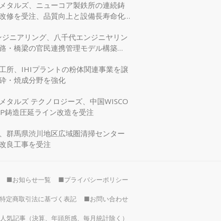
メタルズ、ニューコア製鉄所の連続鋳
改修を受注、品質向上と設備長寿命化
エンジニアリング、八千代エンジニヤリン
路・橋梁の官民連携管理モデル構築
交省モデリング事業に採択
工所、IHIプラントの粉体関連事業を譲
砕・焼成分野を強化
メタルズ テクノロジーズ、中国WISCO
SP鋳造圧延ライン改造を受注
、群馬県渋川地区広域圏清掃センター
改良工事を受注
■お知らせ一覧
■プライバシーポリシー
特定商取引法に基づく表記
■お問い合わせ
）の人気記事（決算、年頭所感、毎月統計除く）