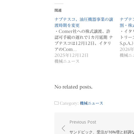
関連
ナブテスコ、油圧機器事業の譲
ナブテ
渡時期を変更
割・株
・Comer社への株式譲渡、許
・イタ
認可手続の遅れで1カ月延期 ナ
トリーズ（
ブテスコは12月12日、イタリ
S.p.
アのCom…
2026
2025年12月12日
機械ニ
機械ニュース
No related posts.
Category:
機械ニュース
投
Previous Post
稿
サンドビック、受注が16%増と好調な