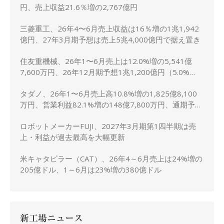
円、売上収益21.6％増の2,767億円
三菱重工、26年4〜6月売上収益は16％増の1兆1,942
億円、27年3月期予想は売上5兆4,000億円で据え置き
住友重機械、26年1〜6月売上は12.0%増の5,541億
7,600万円、26年12月期予想1兆1,200億円（5.0%
増）に上方修正
タダノ、26年1〜6月売上高10.8%増の1,825億8,100
万円、営業利益82.1%増の148億7,800万円、通期予想
は据え置き
ロボットメーカーFUJI、2027年3月期第1四半期は売
上・利益が過去最高を大幅更新
米キャタピラー（CAT）、26年4～6月売上は24%増の
205億ドル、1～6月は23%増の380億ドル
新工場ニュース