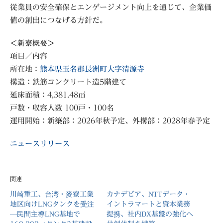
従業員の安全確保とエンゲージメント向上を通じて、企業価
値の創出につなげる方針だ。
＜新寮概要＞
項目／内容
所在地：
熊本県玉名郡長洲町大字清源寺
構造：鉄筋コンクリート造5階建て
延床面積：4,381.48㎡
戸数・収容人数 100戸・100名
運用開始：新築部：2026年秋予定、外構部：2028年春予定
ニュースリリース
関連
川崎重工、台湾・麥寮工業
カナデビア、NTTデータ・
地区向けLNGタンクを受注
イントラマートと資本業務
―民間主導LNG基地で
提携、社内DX基盤の強化へ