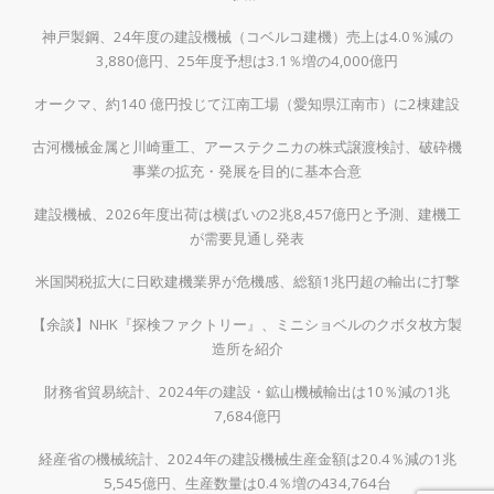
神戸製鋼、24年度の建設機械（コベルコ建機）売上は4.0％減の
3,880億円、25年度予想は3.1％増の4,000億円
オークマ、約140 億円投じて江南工場（愛知県江南市）に2棟建設
古河機械金属と川崎重工、アーステクニカの株式譲渡検討、破砕機
事業の拡充・発展を目的に基本合意
建設機械、2026年度出荷は横ばいの2兆8,457億円と予測、建機工
が需要見通し発表
米国関税拡大に日欧建機業界が危機感、総額1兆円超の輸出に打撃
【余談】NHK『探検ファクトリー』、ミニショベルのクボタ枚方製
造所を紹介
財務省貿易統計、2024年の建設・鉱山機械輸出は10％減の1兆
7,684億円
経産省の機械統計、2024年の建設機械生産金額は20.4％減の1兆
5,545億円、生産数量は0.4％増の434,764台