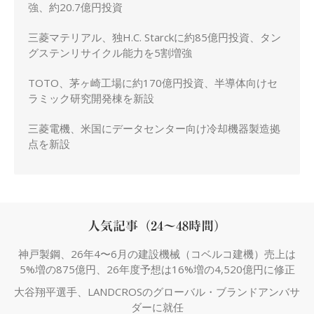
強、約20.7億円投資
三菱マテリアル、独H.C. Starckに約85億円投資、タン
グステンリサイクル能力を5割増強
TOTO、茅ヶ崎工場に約170億円投資、半導体向けセ
ラミック研究開発棟を新設
三菱電機、米国にデータセンター向け冷却機器製造拠
点を新設
人気記事（24～48時間）
神戸製鋼、26年4〜6月の建設機械（コベルコ建機）売上は
5%増の875億円、26年度予想は16%増の4,520億円に修正
大谷翔平選手、LANDCROSのグローバル・ブランドアンバサ
ダーに就任