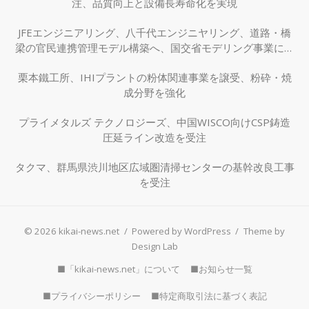
注、品質向上と設備長寿命化を実現
JFEエンジニアリング、八千代エンジニヤリング、道路・橋
梁の官民連携管理モデル構築へ、国交省モデリング事業に採
択
栗本鐵工所、IHIプラントの粉体関連事業を譲受、粉砕・焼
成分野を強化
プライメタルズ テクノロジーズ、中国WISCO向けCSP鋳造
圧延ライン改造を受注
タクマ、群馬県渋川地区広域圏清掃センターの基幹改良工事
を受注
© 2026 kikai-news.net
/
Powered by WordPress
/
Theme by
Design Lab
■「kikai-news.net」について
■お知らせ一覧
■プライバシーポリシー
■特定商取引法に基づく表記