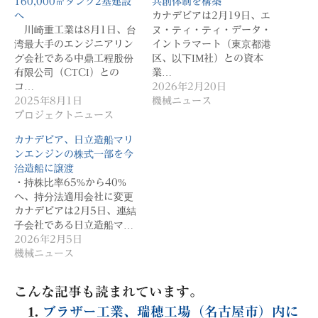
160,000㎥タンク2基建設
共創体制を構築
へ
カナデビアは2月19日、エ
川崎重工業は8月1日、台
ヌ・ティ・ティ・データ・
湾最大手のエンジニアリン
イントラマート（東京都港
グ会社である中鼎工程股份
区、以下IM社）との資本
有限公司（CTCI）との
業…
コ…
2026年2月20日
2025年8月1日
機械ニュース
プロジェクトニュース
カナデビア、日立造船マリ
ンエンジンの株式一部を今
治造船に譲渡
・持株比率65%から40%
へ、持分法適用会社に変更
カナデビアは2月5日、連結
子会社である日立造船マ…
2026年2月5日
機械ニュース
こんな記事も読まれています。
ブラザー工業、瑞穂工場（名古屋市）内に