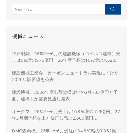
Search
Search
for:
機械ニュース
神戸製鋼、26年4〜6月の建設機械（コベルコ建機）売
上は5%増の875億円、26年度予想は16%増の4,520億
円に修正
建設機械工業会、カーボンニュートラル実現に向けた
2026年版要望を公表
建設機械、2026年度出荷は横ばいの3兆733億円と予
測、建機工が需要見通し発表
オークマ、26年4〜6月売上は16.3%増の519億円、27
年3月期予想を上方修正し売上2,600億円に
DMG森精機、26年1〜6月受注は34.8％増の3,352億