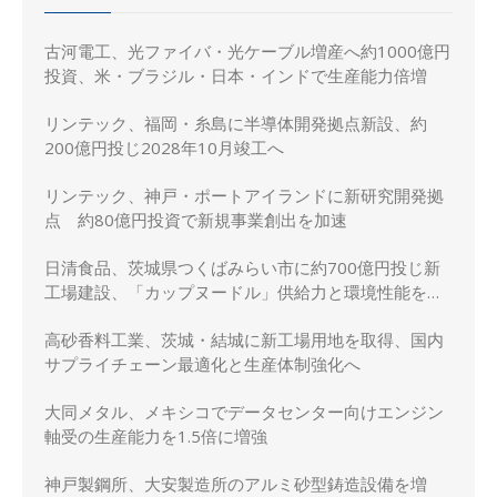
古河電工、光ファイバ・光ケーブル増産へ約1000億円
投資、米・ブラジル・日本・インドで生産能力倍増
リンテック、福岡・糸島に半導体開発拠点新設、約
200億円投じ2028年10月竣工へ
リンテック、神戸・ポートアイランドに新研究開発拠
点 約80億円投資で新規事業創出を加速
日清食品、茨城県つくばみらい市に約700億円投じ新
工場建設、「カップヌードル」供給力と環境性能を強
化
高砂香料工業、茨城・結城に新工場用地を取得、国内
サプライチェーン最適化と生産体制強化へ
大同メタル、メキシコでデータセンター向けエンジン
軸受の生産能力を1.5倍に増強
神戸製鋼所、大安製造所のアルミ砂型鋳造設備を増