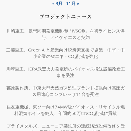
« 9月
11月 »
プロジェクトニュース
川崎重工、仮想同期発電機制御「iVSG®」を初ライセンス供
与、アイケイエスと契約
三菱重工、Green AIと産業向け脱炭素支援で協業 中堅・中
小企業の省エネ・CO₂削減を強化
川崎重工、JERA武豊火力発電所のバイオマス搬送設備改造工
事を受注
荏原製作所、中東大型天然ガス処理プラント拡張向け高圧ガ
ス用遠心コンプレッサ11台を受注
住友重機械、東ソー向け74MW級バイオマス・リサイクル燃
料混焼ボイラを納入、年間約50万tのCO₂削減に貢献
プライメタルズ、ニューコア製鉄所の連続鋳造設備改修を受