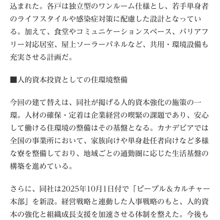
込まれた。各戸は独立型のワンルーム仕様とし、若手単身者
のライフスタイルや感染症対策に配慮した設計となってい
る。加えて、食堂やコミュニケーションスペース、バリアフ
リー対応居室、屋上ソーラーパネルなど、共用・環境設備も
充実させる計画だ。
■人的資本投資としての住環境整備
今回の建て替えは、同社が掲げる人的資本強化の施策の一
環。人材の確保・定着は企業経営の喫緊の課題であり、安心
して働ける住環境の整備はその基盤となる。カナデビアでは
全国の事業所において、家族向けや単身赴任者向けなど多様
な寮を整備しており、地域ごとの通勤圏に応じた生活基盤の
構築を進めている。
さらに、同社は2025年10月1日付で「ピープル＆カルチャー
本部」を新設。経営戦略と連動した人事戦略のもと、人的資
本の強化と組織成長支援を加速させる体制を整えた。今後も