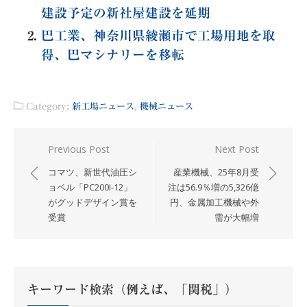
建設予定の新社屋建設を延期
巴工業、神奈川県綾瀬市で工場用地を取
得、巴マシナリーを移転
Category:
新工場ニュース
,
機械ニュース
投
Previous Post
Next Post
稿
コマツ、新世代油圧シ
産業機械、25年8月受
ナ
ョベル「PC200I-12」
注は56.9％増の5,326億
がグッドデザイン賞を
円、金属加工機械や外
ビ
受賞
需が大幅増
ゲ
ー
シ
ョ
キーワード検索（例えば、「関税」）
ン