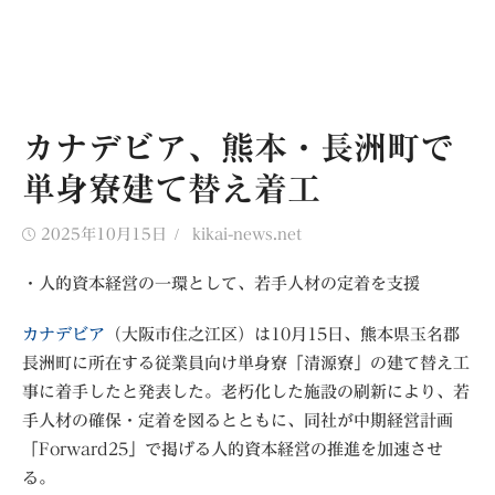
カナデビア、熊本・長洲町で
単身寮建て替え着工
Posted
Author
2025年10月15日
kikai-news.net
on
・人的資本経営の一環として、若手人材の定着を支援
カナデビア
（大阪市住之江区）は10月15日、熊本県玉名郡
長洲町に所在する従業員向け単身寮「清源寮」の建て替え工
事に着手したと発表した。老朽化した施設の刷新により、若
手人材の確保・定着を図るとともに、同社が中期経営計画
「Forward25」で掲げる人的資本経営の推進を加速させ
る。