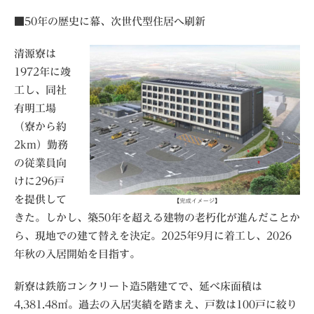
■50年の歴史に幕、次世代型住居へ刷新
清源寮は
1972年に竣
工し、同社
有明工場
（寮から約
2km）勤務
の従業員向
けに296戸
を提供して
きた。しかし、築50年を超える建物の老朽化が進んだことか
ら、現地での建て替えを決定。2025年9月に着工し、2026
年秋の入居開始を目指す。
新寮は鉄筋コンクリート造5階建てで、延べ床面積は
4,381.48㎡。過去の入居実績を踏まえ、戸数は100戸に絞り