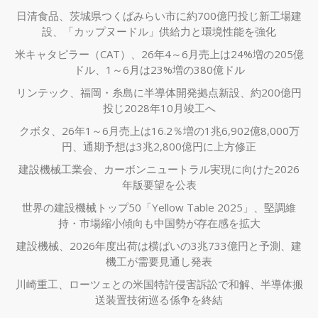
日清食品、茨城県つくばみらい市に約700億円投じ新工場建
設、「カップヌードル」供給力と環境性能を強化
米キャタピラー（CAT）、26年4～6月売上は24%増の205億
ドル、1～6月は23%増の380億ドル
リンテック、福岡・糸島に半導体開発拠点新設、約200億円
投じ2028年10月竣工へ
クボタ、26年1～6月売上は16.2％増の1兆6,902億8,000万
円、通期予想は3兆2,800億円に上方修正
建設機械工業会、カーボンニュートラル実現に向けた2026
年版要望を公表
世界の建設機械トップ50「Yellow Table 2025」、堅調維
持・市場縮小傾向も中国勢が存在感を拡大
建設機械、2026年度出荷は横ばいの3兆733億円と予測、建
機工が需要見通し発表
川崎重工、ローツェとの米国特許侵害訴訟で和解、半導体搬
送装置技術巡る係争を終結