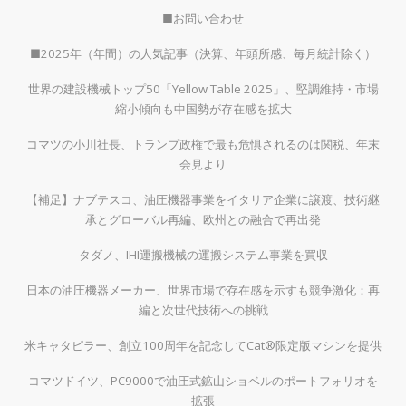
■お問い合わせ
■2025年（年間）の人気記事（決算、年頭所感、毎月統計除く）
世界の建設機械トップ50「Yellow Table 2025」、堅調維持・市場
縮小傾向も中国勢が存在感を拡大
コマツの小川社長、トランプ政権で最も危惧されるのは関税、年末
会見より
【補足】ナブテスコ、油圧機器事業をイタリア企業に譲渡、技術継
承とグローバル再編、欧州との融合で再出発
タダノ、IHI運搬機械の運搬システム事業を買収
日本の油圧機器メーカー、世界市場で存在感を示すも競争激化：再
編と次世代技術への挑戦
米キャタピラー、創立100周年を記念してCat®限定版マシンを提供
コマツドイツ、PC9000で油圧式鉱山ショベルのポートフォリオを
拡張