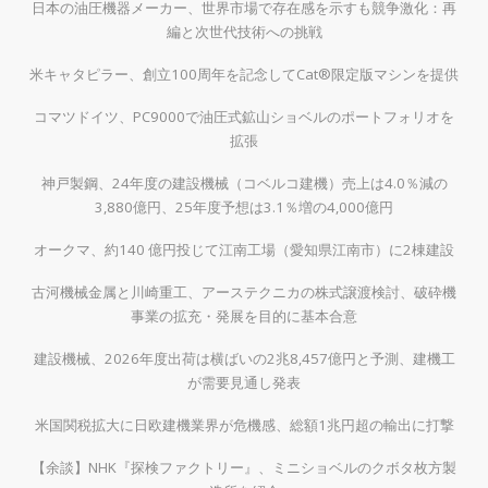
日本の油圧機器メーカー、世界市場で存在感を示すも競争激化：再
編と次世代技術への挑戦
米キャタピラー、創立100周年を記念してCat®限定版マシンを提供
コマツドイツ、PC9000で油圧式鉱山ショベルのポートフォリオを
拡張
神戸製鋼、24年度の建設機械（コベルコ建機）売上は4.0％減の
3,880億円、25年度予想は3.1％増の4,000億円
オークマ、約140 億円投じて江南工場（愛知県江南市）に2棟建設
古河機械金属と川崎重工、アーステクニカの株式譲渡検討、破砕機
事業の拡充・発展を目的に基本合意
建設機械、2026年度出荷は横ばいの2兆8,457億円と予測、建機工
が需要見通し発表
米国関税拡大に日欧建機業界が危機感、総額1兆円超の輸出に打撃
【余談】NHK『探検ファクトリー』、ミニショベルのクボタ枚方製