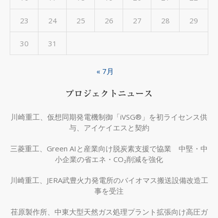
23
24
25
26
27
28
29
30
31
« 7月
プロジェクトニュース
川崎重工、仮想同期発電機制御「iVSG®」を初ライセンス供
与、アイケイエスと契約
三菱重工、Green AIと産業向け脱炭素支援で協業 中堅・中
小企業の省エネ・CO₂削減を強化
川崎重工、JERA武豊火力発電所のバイオマス搬送設備改造工
事を受注
荏原製作所、中東大型天然ガス処理プラント拡張向け高圧ガ