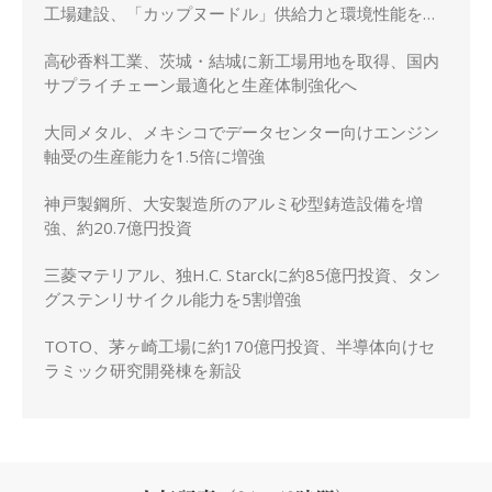
工場建設、「カップヌードル」供給力と環境性能を強
化
高砂香料工業、茨城・結城に新工場用地を取得、国内
サプライチェーン最適化と生産体制強化へ
大同メタル、メキシコでデータセンター向けエンジン
軸受の生産能力を1.5倍に増強
神戸製鋼所、大安製造所のアルミ砂型鋳造設備を増
強、約20.7億円投資
三菱マテリアル、独H.C. Starckに約85億円投資、タン
グステンリサイクル能力を5割増強
TOTO、茅ヶ崎工場に約170億円投資、半導体向けセ
ラミック研究開発棟を新設