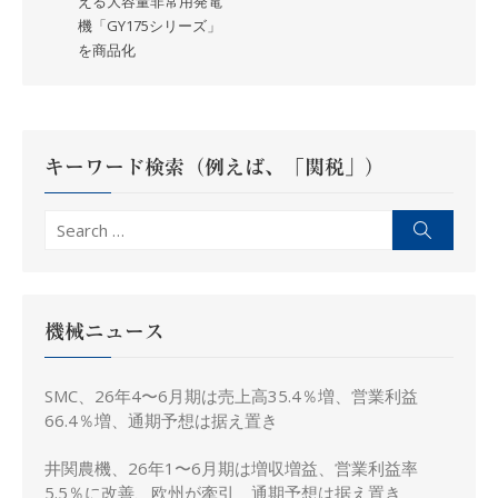
える大容量非常用発電
ビ
機「GY175シリーズ」
ゲ
を商品化
ー
シ
ョ
ン
キーワード検索（例えば、「関税」）
Search
Search
for:
機械ニュース
SMC、26年4〜6月期は売上高35.4％増、営業利益
66.4％増、通期予想は据え置き
井関農機、26年1〜6月期は増収増益、営業利益率
5.5％に改善、欧州が牽引 通期予想は据え置き