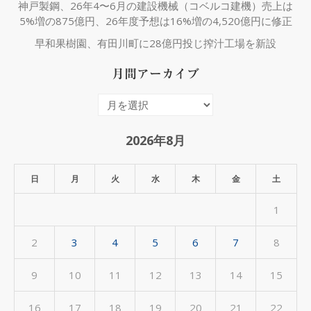
神戸製鋼、26年4〜6月の建設機械（コベルコ建機）売上は
5%増の875億円、26年度予想は16%増の4,520億円に修正
早和果樹園、有田川町に28億円投じ搾汁工場を新設
月間アーカイブ
月
間
ア
2026年8月
ー
カ
日
月
火
水
木
金
土
イ
1
ブ
2
3
4
5
6
7
8
9
10
11
12
13
14
15
16
17
18
19
20
21
22