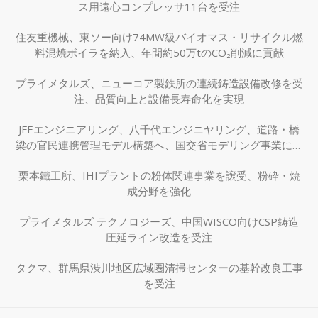
ス用遠心コンプレッサ11台を受注
住友重機械、東ソー向け74MW級バイオマス・リサイクル燃
料混焼ボイラを納入、年間約50万tのCO₂削減に貢献
プライメタルズ、ニューコア製鉄所の連続鋳造設備改修を受
注、品質向上と設備長寿命化を実現
JFEエンジニアリング、八千代エンジニヤリング、道路・橋
梁の官民連携管理モデル構築へ、国交省モデリング事業に採
択
栗本鐵工所、IHIプラントの粉体関連事業を譲受、粉砕・焼
成分野を強化
プライメタルズ テクノロジーズ、中国WISCO向けCSP鋳造
圧延ライン改造を受注
タクマ、群馬県渋川地区広域圏清掃センターの基幹改良工事
を受注