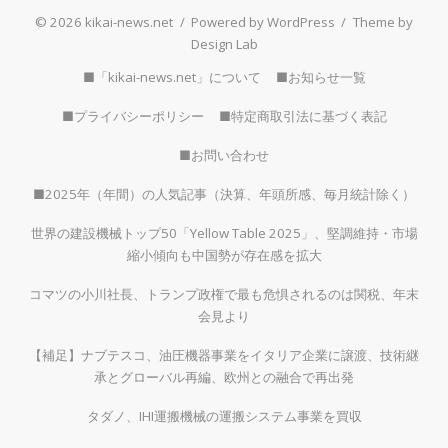
© 2026 kikai-news.net
/
Powered by WordPress
/
Theme by
Design Lab
■「kikai-news.net」について
■お知らせ一覧
■プライバシーポリシー
■特定商取引法に基づく表記
■お問い合わせ
■2025年（年間）の人気記事（決算、年頭所感、毎月統計除く）
世界の建設機械トップ50「Yellow Table 2025」、堅調維持・市場
縮小傾向も中国勢が存在感を拡大
コマツの小川社長、トランプ政権で最も危惧されるのは関税、年末
会見より
【補足】ナブテスコ、油圧機器事業をイタリア企業に譲渡、技術継
承とグローバル再編、欧州との融合で再出発
タダノ、IHI運搬機械の運搬システム事業を買収