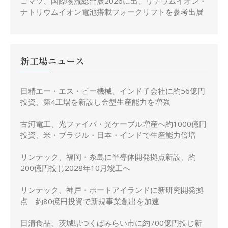
コマツ、国際物流総合展2026に出、リチウムイオン・
ナトリウムイオン電池搭載フォークリフトを参考出展
新工場ニュース
日精エー・エス・ビー機械、インド子会社に約56億円
投資、第4工場を新設し金型生産能力を増強
古河電工、光ファイバ・光ケーブル増産へ約1000億円
投資、米・ブラジル・日本・インドで生産能力倍増
リンテック、福岡・糸島に半導体開発拠点新設、約
200億円投じ2028年10月竣工へ
リンテック、神戸・ポートアイランドに新研究開発拠
点 約80億円投資で新規事業創出を加速
日清食品、茨城県つくばみらい市に約700億円投じ新