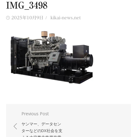
IMG_3498
Posted
Author
2025年10月9日
kikai-news.net
on
投
Previous Post
稿
ヤンマー、データセン
ナ
ターなどのDX社会を支