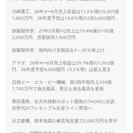
川崎重工、26年4〜6月売上収益は11.3％増の5,435億
7,600万円、26年度予想は10.8％増の2兆5,600億円に
上方修正
加藤製作所、27年3月期1Q売上は19.4%減の100億
2,300万円、営業損失7,900万円
加藤製作所、国内向け全製品を3～20％値上げ
アマダ、26年4〜6月売上収益は29.7%増の1,002億
円、26年度予想4,600億円（5.2％増）は据え置き
日精エー・エス・ビー機械、第3四半期売上359億
7,700万円で過去最高、受注も過去最高を更新
豊田通商、全方向移動ロボット開発のTriOrbに出資、
次世代のフレキシブル生産ライン実現へ
日立建機、熊本地震の被災地支援で2,000万円を寄付