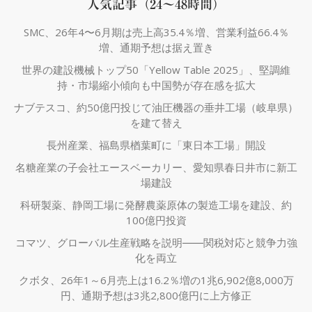
人気記事（24～48時間）
SMC、26年4〜6月期は売上高35.4％増、営業利益66.4％
増、通期予想は据え置き
世界の建設機械トップ50「Yellow Table 2025」、堅調維
持・市場縮小傾向も中国勢が存在感を拡大
ナブテスコ、約50億円投じて油圧機器の垂井工場（岐阜県）
を建て替え
長州産業、福島県楢葉町に「東日本工場」開設
名糖産業の子会社エースベーカリー、愛知県春日井市に新工
場建設
科研製薬、静岡工場に発酵農薬原体の製造工場を建設、約
100億円投資
コマツ、グローバル生産戦略を説明――関税対応と競争力強
化を両立
クボタ、26年1～6月売上は16.2％増の1兆6,902億8,000万
円、通期予想は3兆2,800億円に上方修正