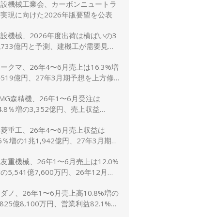
建設機械工業会、カーボンニュートラ
に修正
実現に向けた2026年版要望を公表
設機械、2026年度出荷は横ばいの3
733億円と予測、建機工が需要見通
し発表
ークマ、26年4〜6月売上は16.3%増
519億円、27年3月期予想を上方修
し売上2,600億円に
MG森精機、26年1〜6月受注は
4.8％増の3,352億円、売上収益
1.6％増の2,767億円
菱重工、26年4〜6月売上収益は
6％増の1兆1,942億円、27年3月期予
は売上5兆4,000億円で据え置き
友重機械、26年1〜6月売上は12.0%
の5,541億7,600万円、26年12月期
想1兆1,200億円（5.0%増）に上方
ダノ、26年1〜6月売上高10.8%増の
修正
,825億8,100万円、営業利益82.1%増
148億7,800万円、通期予想は据え