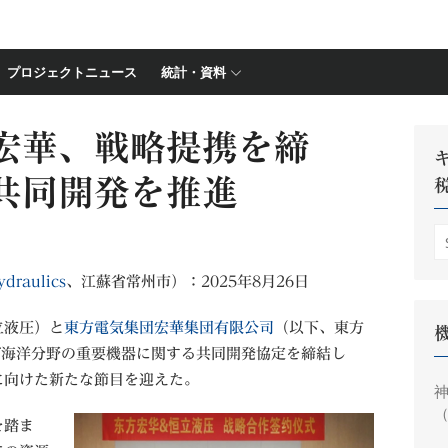
プロジェクトニュース
統計・資料
宏華、戦略提携を締
共同開発を推進
S
fo
ydraulics
、江蘇省常州市）：2025年8月26日
立液圧）と
東方電気集団宏華集団有限公司
（以下、東方
び海洋分野の重要機器に関する共同開発協定を締結し
に向けた新たな節目を迎えた。
神
（
を踏ま
円