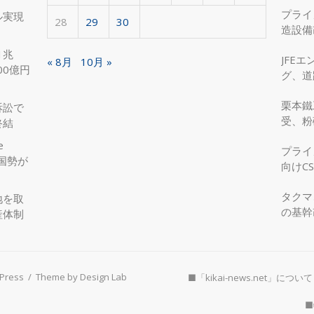
プライ
ル実現
28
29
30
造設備
を実現
1兆
JFE
« 8月
10月 »
00億円
グ、道
へ、国
栗本鐵
訴訟で
受、粉
終結
e
プライ
国勢が
向けC
タクマ
地を取
の基幹
産体制
Press
/
Theme by Design Lab
■「kikai-news.net」について
■