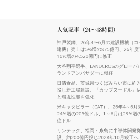
人気記事（24～48時間）
神戸製鋼、26年4〜6月の建設機械（コ
建機）売上は5%増の875億円、26年
16%増の4,520億円に修正
大谷翔平選手、LANDCROSのグローバ
ランドアンバサダーに就任
日清食品、茨城県つくばみらい市に約7
投じ新工場建設、「カップヌードル」
と環境性能を強化
米キャタピラー（CAT）、26年4～6月
24%増の205億ドル、1～6月は23%増の
億ドル
リンテック、福岡・糸島に半導体開発
設、約200億円投じ2028年10月竣工へ