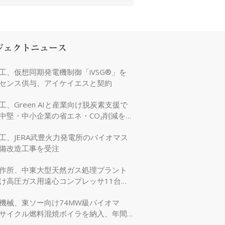
ジェクトニュース
工、仮想同期発電機制御「iVSG®」を
センス供与、アイケイエスと契約
工、Green AIと産業向け脱炭素支援で
中堅・中小企業の省エネ・CO₂削減を強
工、JERA武豊火力発電所のバイオマス
備改造工事を受注
作所、中東大型天然ガス処理プラント
け高圧ガス用遠心コンプレッサ11台を
機械、東ソー向け74MW級バイオマ
サイクル燃料混焼ボイラを納入、年間
万tのCO₂削減に貢献