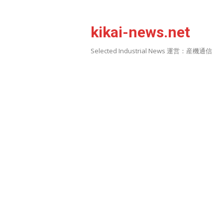
Skip
to
kikai-news.net
content
Selected Industrial News 運営：産機通信