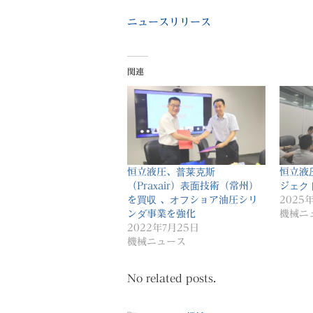
ニュースリリース
関連
恒立液圧、普莱克斯
恒立液
（Praxair）表面技術（常州）
ジェク
を買収 、オフショア油圧シリ
2025
ンダ事業を強化
機械ニ
2022年7月25日
機械ニュース
No related posts.