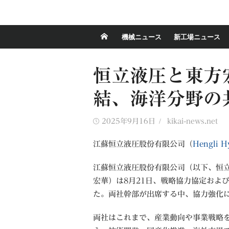
機械ニュース
新工場ニュース
恒立液圧と東方
結、海洋分野の
Posted
Author
2025年9月16日
kikai-news.net
on
江蘇恒立液圧股份有限公司（
Hengli H
江蘇恒立液圧股份有限公司（以下、恒
宏華）は8月21日、戦略協力協定およ
た。両社幹部が出席する中、協力強化
両社はこれまで、産業動向や事業戦略