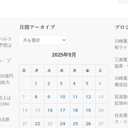
月間アーカイブ
プロ
ベルコ
月
川崎重
度予想は
間
初ライ
ア
2025年9月
三菱重
ル・ブ
ー
協業 
カ
日
月
火
水
木
金
土
化
00億円
イ
川崎重
供給力
1
2
3
4
5
6
ブ
搬送設
7
8
9
10
11
12
13
荏原製
売上は
拡張向
380
受注
14
15
16
17
18
19
20
住友重
拠点新
ス・リ
21
22
23
24
25
26
27
約50