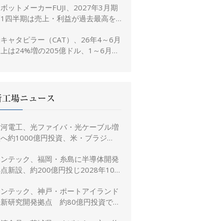
ボットメーカーFUJI、2027年3月期
置き
第1四半期は売上・利益が過去最高を
大幅更新
キャタピラー（CAT）、26年4～6月
上は24%増の205億ドル、1～6月は
3%増の380億ドル
新工場ニュース
古河電工、光ファイバ・光ケーブル増
へ約1000億円投資、米・ブラジ
ル・日本・インドで生産能力倍増
リンテック、福岡・糸島に半導体開発
点新設、約200億円投じ2028年10
月竣工へ
リンテック、神戸・ポートアイランド
に新研究開発拠点 約80億円投資で新
規事業創出を加速