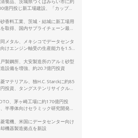
日清食品、茨城県つくばみらい市に約
00億円投じ新工場建設、「カップヌ
ードル」供給力と環境性能を強化
高砂香料工業、茨城・結城に新工場用
地を取得、国内サプライチェーン最適
化と生産体制強化へ
大同メタル、メキシコでデータセンタ
向けエンジン軸受の生産能力を1.5
倍に増強
神戸製鋼所、大安製造所のアルミ砂型
造設備を増強、約20.7億円投資
菱マテリアル、独H.C. Starckに約85
億円投資、タングステンリサイクル能
を5割増強
OTO、茅ヶ崎工場に約170億円投
資、半導体向けセラミック研究開発棟
を新設
三菱電機、米国にデータセンター向け
冷却機器製造拠点を新設