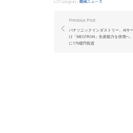
Category:
機械ニュース
投
Previous Post
稿
パナソニックインダストリー、AIサ
ナ
け「MEGTRON」生産能力を倍増へ
に170億円投資
ビ
ゲ
ー
シ
ョ
ン