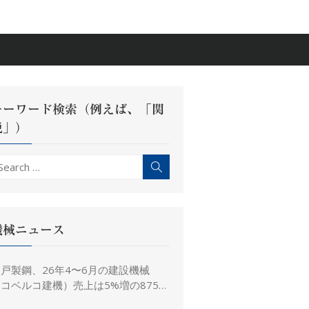
キーワード検索（例えば、「関
税」）
earch
Search
r:
機械ニュース
戸製鋼、26年4〜6月の建設機械
コベルコ建機）売上は5%増の875億
、26年度予想は16%増の4,520億円