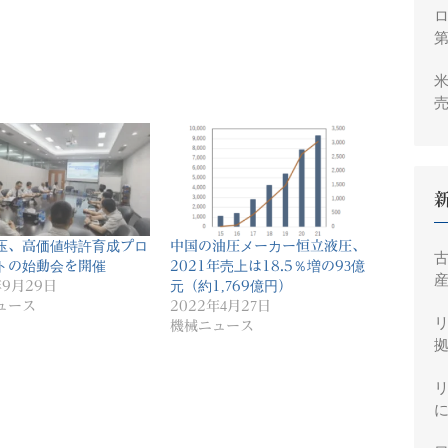
ロ
米
売
2
压、高価値特許育成プロ
中国の油圧メーカー恒立液圧、
トの始動会を開催
2021年売上は18.5％増の93億
産
年9月29日
元（約1,769億円）
ュース
2022年4月27日
機械ニュース
拠