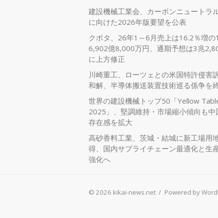
建設機械工業会、カーボンニュートラ
に向けた2026年版要望を公表
クボタ、26年1～6月売上は16.2％増の
6,902億8,000万円、通期予想は3兆2,8
に上方修正
川崎重工、ローツェとの米国特許侵害
和解、半導体搬送装置技術巡る係争を
世界の建設機械トップ50「Yellow Tabl
2025」、堅調維持・市場縮小傾向も中
存在感を拡大
高砂香料工業、茨城・結城に新工場用
得、国内サプライチェーン最適化と生
強化へ
© 2026 kikai-news.net
/
Powered by Word