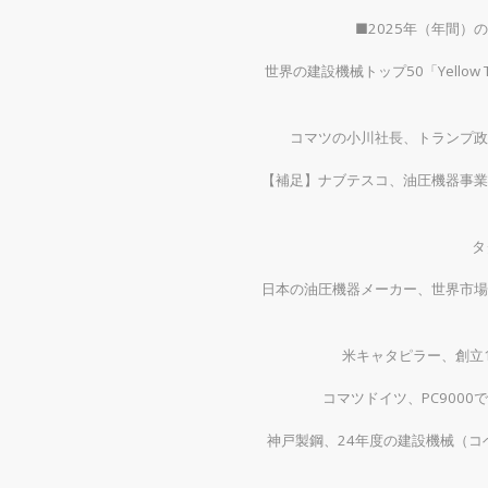
■2025年（年間
世界の建設機械トップ50「Yellow
コマツの小川社長、トランプ政
【補足】ナブテスコ、油圧機器事業
タ
日本の油圧機器メーカー、世界市場
米キャタピラー、創立1
コマツドイツ、PC900
神戸製鋼、24年度の建設機械（コベ