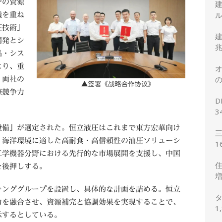
での資源
ル
議を重ね
圧技術」
建
開発とシ
兆
品・シス
より、重
オ
の
、両社の
正
際競争力
D
3
2
設備」が選定された。恒立液圧はこれまで東方宏華向け
三
、海洋環境に適した高耐食・高信頼性の油圧ソリューシ
1
工学機器分野における先行的な市場展開を支援し、中国
想
住
を後押しする。
増
予
キンググループを設置し、具体的な計画を詰める。恒立
タ
力を融合させ、資源補完と協調効果を実現することで、
1
示するとしている。
の