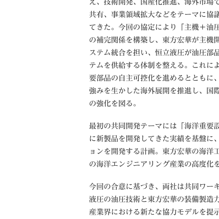
え、技術開発、国産化推進、海外市場
共有、事業領域拡大などをテーマに協
てきた。今回の協定により「主機＋油
の補完関係を構築し、東方宏華が主機
ステム統合を担い、恒立液圧が油圧部
テムを供給する体制を整える。これに
要部品の自主可控化を進めるとともに
強みを生かした海外展開を推進し、国
の強化を図る。
最初の共同開発テーマには「海洋重要
に新製品を開発してきた実績を基盤に
ョンを開発する計画。東方宏華の海洋
の海洋エンジニアリング産業の高度化
今回の合意に基づき、両社は共同ワー
液圧の油圧技術と東方宏華の装備製造
産業界における新たな協力モデルを提