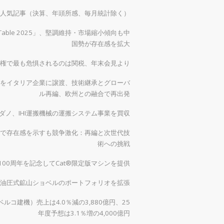
）の人気記事（決算、年頭所感、毎月統計除く）
 Table 2025」、堅調維持・市場縮小傾向も中
国勢が存在感を拡大
権で最も危惧されるのは関税、年末会見より
をイタリア企業に譲渡、技術継承とグローバ
ル再編、欧州との融合で再出発
ダノ、IHI運搬機械の運搬システム事業を買収
で存在感を示すも競争激化：再編と次世代技
術への挑戦
00周年を記念してCat®限定版マシンを提供
0で油圧式鉱山ショベルのポートフォリオを拡張
ルコ建機）売上は4.0％減の3,880億円、25
年度予想は3.1％増の4,000億円