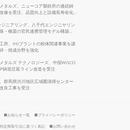
メタルズ、ニューコア製鉄所の連続鋳
改修を受注、品質向上と設備長寿命化
エンジニアリング、八千代エンジニヤリン
路・橋梁の官民連携管理モデル構築
交省モデリング事業に採択
工所、IHIプラントの粉体関連事業を譲
砕・焼成分野を強化
メタルズ テクノロジーズ、中国WISCO
SP鋳造圧延ライン改造を受注
、群馬県渋川地区広域圏清掃センター
改良工事を受注
■お知らせ一覧
■プライバシーポリシー
特定商取引法に基づく表記
■お問い合わせ