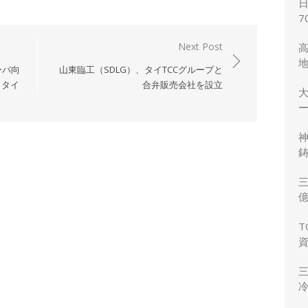
7
Next Post
ーバ向
山東臨工（SDLG）、タイTCCグループと
、タイ
合弁販売会社を設立
ー
鋳
三
力
T