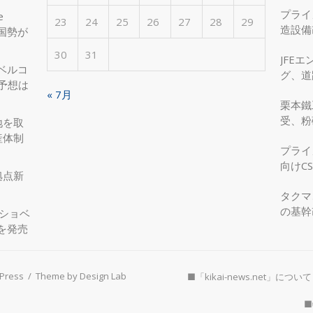
プライ
e
23
24
25
26
27
28
29
造設備
国勢が
を実現
30
31
JFE
ベルコ
グ、道
度予想は
へ、国
« 7月
栗本鐵
受、粉
地を取
産体制
プライ
向けC
拠点新
タクマ
の基幹
圧ショベ
」を発売
Press
/
Theme by Design Lab
■「kikai-news.net」について
■