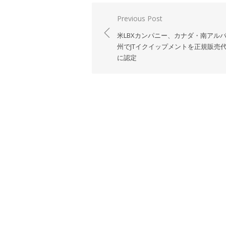
投
Previous Post
稿
米LBXカンパニー、カナダ・南アル
ナ
州でJTイクイップメントを正規販売
に認定
ビ
ゲ
ー
シ
ョ
ン