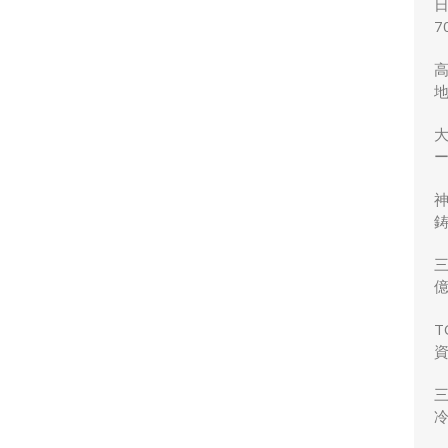
7
ー
鋳
三
力
T