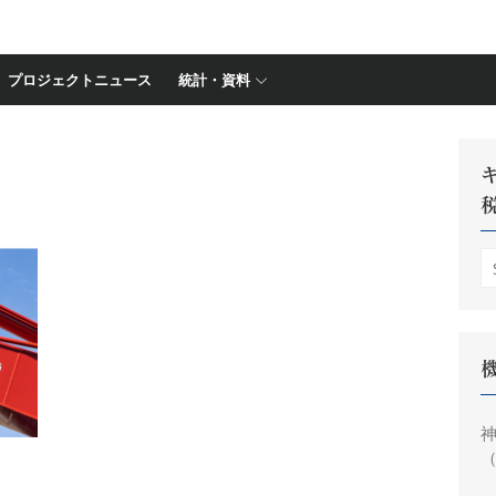
プロジェクトニュース
統計・資料
S
fo
神
（
円