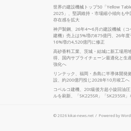
世界の建設機械トップ50「Yellow Tabl
2025」、堅調維持・市場縮小傾向も中
存在感を拡大
神戸製鋼、26年4〜6月の建設機械（コ
建機）売上は5%増の875億円、26年
16%増の4,520億円に修正
高砂香料工業、茨城・結城に新工場用
得、国内サプライチェーン最適化と生
強化へ
リンテック、福岡・糸島に半導体開発
設、約200億円投じ2028年10月竣工へ
コベルコ建機、20t級後方超小旋回油
ルを刷新、「SK225SR」「SK235SR
© 2026 kikai-news.net
/
Powered by Word