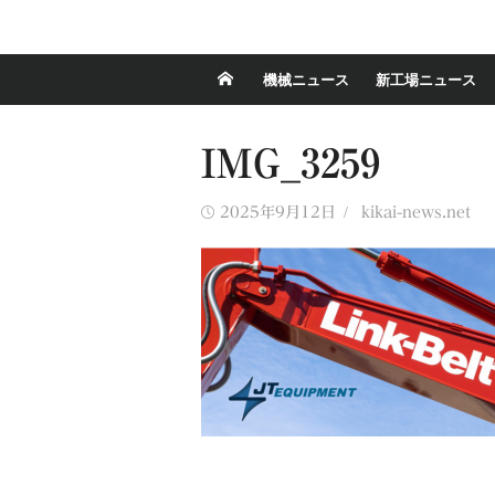
機械ニュース
新工場ニュース
IMG_3259
Posted
Author
2025年9月12日
kikai-news.net
on