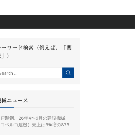
キーワード検索（例えば、「関
税」）
earch
Search
r:
機械ニュース
戸製鋼、26年4〜6月の建設機械
コベルコ建機）売上は5%増の875億
、26年度予想は16%増の4,520億円