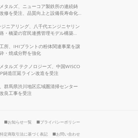
メタルズ、ニューコア製鉄所の連続鋳
改修を受注、品質向上と設備長寿命化
エンジニアリング、八千代エンジニヤリン
路・橋梁の官民連携管理モデル構築
交省モデリング事業に採択
工所、IHIプラントの粉体関連事業を譲
砕・焼成分野を強化
メタルズ テクノロジーズ、中国WISCO
SP鋳造圧延ライン改造を受注
、群馬県渋川地区広域圏清掃センター
改良工事を受注
■お知らせ一覧
■プライバシーポリシー
特定商取引法に基づく表記
■お問い合わせ