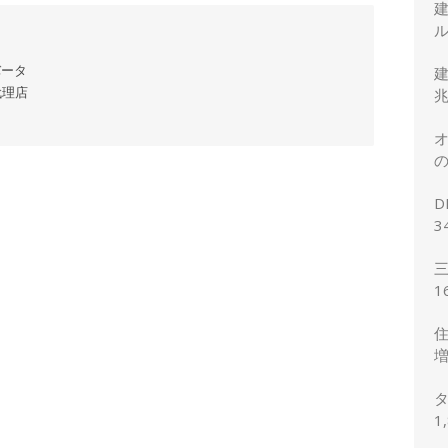
ル
バータ
建
代理店
兆
オ
の
正
D
3
2
三
1
想
住
増
予
タ
1
の