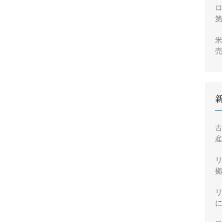
ロ
米
売
2
産
拠