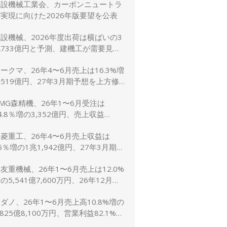
建設機械工業会、カーボンニュートラ
に修正
実現に向けた2026年版要望を公表
設機械、2026年度出荷は横ばいの3
733億円と予測、建機工が需要見通
し発表
ークマ、26年4〜6月売上は16.3%増
519億円、27年3月期予想を上方修
し売上2,600億円に
MG森精機、26年1〜6月受注は
4.8％増の3,352億円、売上収益
1.6％増の2,767億円
菱重工、26年4〜6月売上収益は
6％増の1兆1,942億円、27年3月期予
は売上5兆4,000億円で据え置き
友重機械、26年1〜6月売上は12.0%
の5,541億7,600万円、26年12月期
想1兆1,200億円（5.0%増）に上方
ダノ、26年1〜6月売上高10.8%増の
修正
,825億8,100万円、営業利益82.1%増
148億7,800万円、通期予想は据え