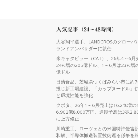
人気記事（24～48時間）
大谷翔平選手、LANDCROSのグローバ
ランドアンバサダーに就任
米キャタピラー（CAT）、26年4～6月
24%増の205億ドル、1～6月は23%増の
億ドル
日清食品、茨城県つくばみらい市に約7
投じ新工場建設、「カップヌードル」
と環境性能を強化
クボタ、26年1～6月売上は16.2％増の
6,902億8,000万円、通期予想は3兆2,8
に上方修正
川崎重工、ローツェとの米国特許侵害
和解、半導体搬送装置技術巡る係争を