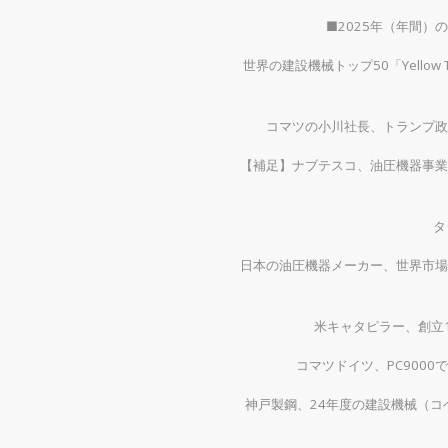
■2025年（年間
世界の建設機械トップ50「Yellow
コマツの小川社長、トランプ政
【補足】ナブテスコ、油圧機器事業
タ
日本の油圧機器メーカー、世界市場
米キャタピラー、創立1
コマツドイツ、PC900
神戸製鋼、24年度の建設機械（コベ