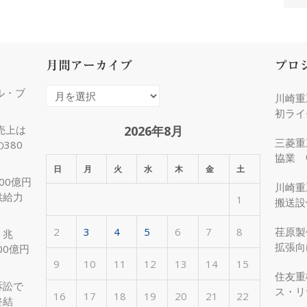
月間アーカイブ
プロ
ル・ブ
月
川崎重
間
初ライ
ア
2026年8月
売上は
三菱重
380
ー
協業 
カ
日
月
火
水
木
金
土
化
00億円
イ
川崎重
供給力
1
ブ
搬送設
2
3
4
5
6
7
8
荏原製
1兆
拡張向
00億円
受注
9
10
11
12
13
14
15
住友重
訴訟で
ス・リ
16
17
18
19
20
21
22
終結
約50