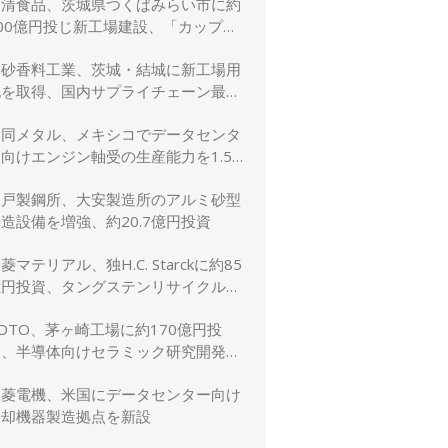
日清食品、茨城県つくばみらい市に約
00億円投じ新工場建設、「カップヌ
ードル」供給力と環境性能を強化
高砂香料工業、茨城・結城に新工場用
地を取得、国内サプライチェーン最適
化と生産体制強化へ
大同メタル、メキシコでデータセンタ
向けエンジン軸受の生産能力を1.5
倍に増強
神戸製鋼所、大安製造所のアルミ砂型
造設備を増強、約20.7億円投資
菱マテリアル、独H.C. Starckに約85
億円投資、タングステンリサイクル能
を5割増強
OTO、茅ヶ崎工場に約170億円投
資、半導体向けセラミック研究開発棟
を新設
三菱電機、米国にデータセンター向け
冷却機器製造拠点を新設