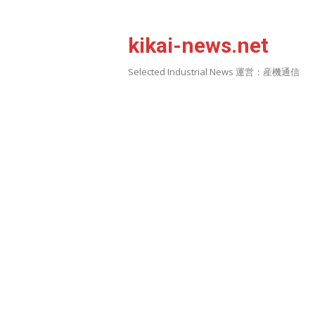
Skip
to
kikai-news.net
content
Selected Industrial News 運営：産機通信