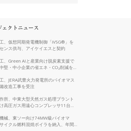
ジェクトニュース
工、仮想同期発電機制御「iVSG®」を
センス供与、アイケイエスと契約
工、Green AIと産業向け脱炭素支援で
中堅・中小企業の省エネ・CO₂削減を強
工、JERA武豊火力発電所のバイオマス
備改造工事を受注
作所、中東大型天然ガス処理プラント
け高圧ガス用遠心コンプレッサ11台を
機械、東ソー向け74MW級バイオマ
サイクル燃料混焼ボイラを納入、年間
万tのCO₂削減に貢献