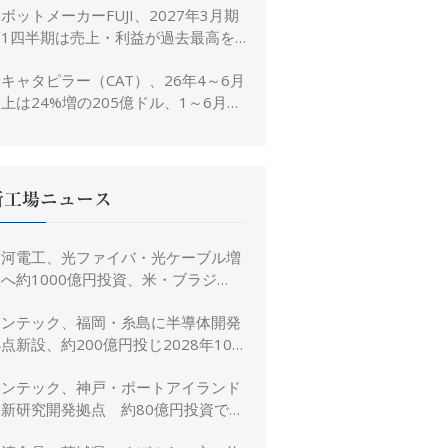
ボットメーカーFUJI、2027年3月期
置き
第1四半期は売上・利益が過去最高を
大幅更新
キャタピラー（CAT）、26年4～6月
上は24%増の205億ドル、1～6月は
3%増の380億ドル
新工場ニュース
古河電工、光ファイバ・光ケーブル増
へ約1000億円投資、米・ブラジ
ル・日本・インドで生産能力倍増
リンテック、福岡・糸島に半導体開発
点新設、約200億円投じ2028年10
月竣工へ
リンテック、神戸・ポートアイランド
に新研究開発拠点 約80億円投資で新
規事業創出を加速