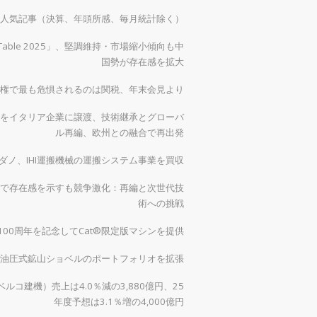
）の人気記事（決算、年頭所感、毎月統計除く）
 Table 2025」、堅調維持・市場縮小傾向も中
国勢が存在感を拡大
権で最も危惧されるのは関税、年末会見より
をイタリア企業に譲渡、技術継承とグローバ
ル再編、欧州との融合で再出発
ダノ、IHI運搬機械の運搬システム事業を買収
で存在感を示すも競争激化：再編と次世代技
術への挑戦
00周年を記念してCat®限定版マシンを提供
0で油圧式鉱山ショベルのポートフォリオを拡張
ルコ建機）売上は4.0％減の3,880億円、25
年度予想は3.1％増の4,000億円